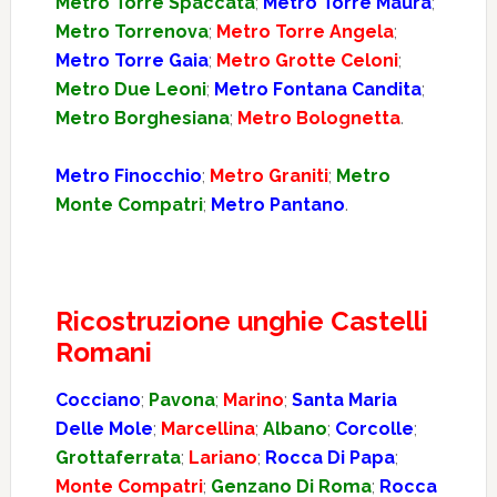
Metro Torre Spaccata
;
Metro Torre Maura
;
Metro Torrenova
;
Metro Torre Angela
;
Metro Torre Gaia
;
Metro Grotte Celoni
;
Metro Due Leoni
;
Metro Fontana Candita
;
Metro Borghesiana
;
Metro Bolognetta
.
Metro Finocchio
;
Metro Graniti
;
Metro
Monte Compatri
;
Metro Pantano
.
Ricostruzione unghie Castelli
Romani
Cocciano
;
Pavona
;
Marino
;
Santa Maria
Delle Mole
;
Marcellina
;
Albano
;
Corcolle
;
Grottaferrata
;
Lariano
;
Rocca Di Papa
;
Monte Compatri
;
Genzano Di Roma
;
Rocca