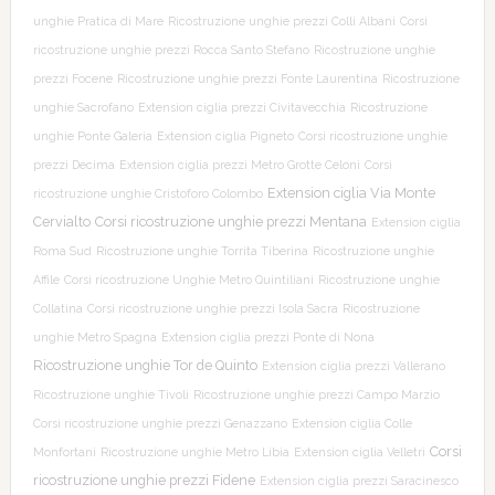
unghie Pratica di Mare
Ricostruzione unghie prezzi Colli Albani
Corsi
ricostruzione unghie prezzi Rocca Santo Stefano
Ricostruzione unghie
prezzi Focene
Ricostruzione unghie prezzi Fonte Laurentina
Ricostruzione
unghie Sacrofano
Extension ciglia prezzi Civitavecchia
Ricostruzione
unghie Ponte Galeria
Extension ciglia Pigneto
Corsi ricostruzione unghie
prezzi Decima
Extension ciglia prezzi Metro Grotte Celoni
Corsi
Extension ciglia Via Monte
ricostruzione unghie Cristoforo Colombo
Cervialto
Corsi ricostruzione unghie prezzi Mentana
Extension ciglia
Roma Sud
Ricostruzione unghie Torrita Tiberina
Ricostruzione unghie
Affile
Corsi ricostruzione Unghie Metro Quintiliani
Ricostruzione unghie
Collatina
Corsi ricostruzione unghie prezzi Isola Sacra
Ricostruzione
unghie Metro Spagna
Extension ciglia prezzi Ponte di Nona
Ricostruzione unghie Tor de Quinto
Extension ciglia prezzi Vallerano
Ricostruzione unghie Tivoli
Ricostruzione unghie prezzi Campo Marzio
Corsi ricostruzione unghie prezzi Genazzano
Extension ciglia Colle
Corsi
Monfortani
Ricostruzione unghie Metro Libia
Extension ciglia Velletri
ricostruzione unghie prezzi Fidene
Extension ciglia prezzi Saracinesco