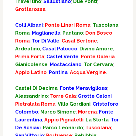
Travertino
;
Sallustiano
;
Due Ponti
;
Grottarossa
.
Colli Albani
;
Ponte Linari Roma
;
Tuscolana
Roma
;
Maglianella
;
Pantano
;
Don Bosco
Roma
;
Tor Di Valle
;
Casal Bertone
;
Ardeatino
;
Casal Palocco
;
Divino Amore
;
Prima Porta
;
Castel Verde
;
Ponte Galeria
;
Gianicolense
;
Mostacciano
;
Tor Cervara
;
Appio Latino
;
Pontina
;
Acqua Vergine
.
Castel Di Decima
;
Fonte Meravigliosa
;
Alessandrino
;
Torre Gaia
;
Grotte Celoni
;
Pietralata Roma
;
Villa Gordiani
;
Cristoforo
Colombo
;
Marco Simone
;
Morena
;
Fonte
Laurentina
;
Appio Pignatelli
;
La Storta
;
Tor
De Schiavi
;
Parco Leonardo
;
Tuscolana
;
San Vittorio
;
Portuense
;
Rebibbia
;