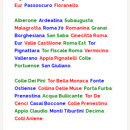
Eur
;
Passoscuro
;
Fioranello
.
Alberone
;
Ardeatina
;
Subaugusta
;
Malagrotta
;
Roma 70
;
Romanina
;
Granai
;
Borghesiana
;
San Saba
;
Cinecittà Roma
;
Eur
;
Valle Castilione
;
Roma Est
;
Tor
Pignattara
;
Tor Fiscale Roma
;
Vermicino
;
Vallerano
;
Appia Pignatelli
;
Colle
Portuense
;
San Giuliano
.
Colle Dei Pini
;
Tor Bella Monaca
;
Fonte
Ostiense
;
Collina Delle Muse
;
Porta Furba
;
Prenestina
;
Acqua Bullicante
;
Tor De
Cenci
;
Casal Boccone
;
Colle Prenestino
;
Appio Claudio
;
Monti Tiburtini
;
Decima
;
Colli Aniene
.