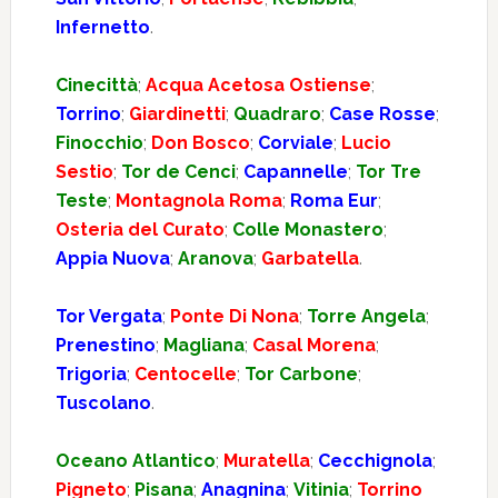
Infernetto
.
Cinecittà
;
Acqua Acetosa Ostiense
;
Torrino
;
Giardinetti
;
Quadraro
;
Case Rosse
;
Finocchio
;
Don Bosco
;
Corviale
;
Lucio
Sestio
;
Tor de Cenci
;
Capannelle
;
Tor Tre
Teste
;
Montagnola Roma
;
Roma Eur
;
Osteria del Curato
;
Colle Monastero
;
Appia Nuova
;
Aranova
;
Garbatella
.
Tor Vergata
;
Ponte Di Nona
;
Torre Angela
;
Prenestino
;
Magliana
;
Casal Morena
;
Trigoria
;
Centocelle
;
Tor Carbone
;
Tuscolano
.
Oceano Atlantico
;
Muratella
;
Cecchignola
;
Pigneto
;
Pisana
;
Anagnina
;
Vitinia
;
Torrino