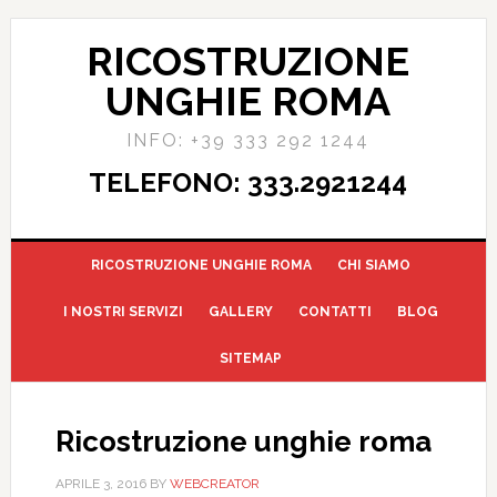
RICOSTRUZIONE
UNGHIE ROMA
INFO: +39 333 292 1244
TELEFONO: 333.2921244
RICOSTRUZIONE UNGHIE ROMA
CHI SIAMO
I NOSTRI SERVIZI
GALLERY
CONTATTI
BLOG
SITEMAP
Ricostruzione unghie roma
APRILE 3, 2016
BY
WEBCREATOR