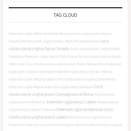
TAG CLOUD
Extension ciglia Metro Garbatella
Ricostruzione unghie prezzi Appio
Corsi
Claudio
Ricostruzione unghie prezzi Metro Pontemammolo
ricostruzione unghie Selva Candida
Corsi ricostruzione Unghie Metro
Malatesta
Extension ciglia prezzi Ostia Antica
Ricostruzione unghie prezzi
Metro Lodi
Corsi ricostruzione unghie prezzi Metro Alessandrino
Extension
ciglia prezzi Rocca Canterano
Extension ciglia prezzi Torrita Tiberina
Extension ciglia Testa Di Lepre
Corsi ricostruzione Unghie Colle Romito
Corsi
Extension ciglia Regola
Extension ciglia prezzi Ladispoli
ricostruzione unghie prezzi Campagnano di Roma
Ricostruzione
Extension ciglia prezzi Labico
unghie prezzi Roma Eur
Ricostruzione
Extension ciglia Grottarossa
Corsi
unghie prezzi Metro Torrenova
ricostruzione unghie prezzi Labaro
Ricostruzione unghie prezzi
Fontana Di Trevi
Corsi ricostruzione Unghie Rebibbia
Ricostruzione unghie