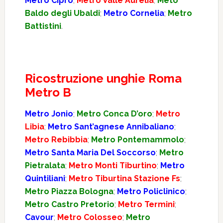
Metro Cipro
;
Metro Valle Aurelia
;
Meto
Baldo degli Ubaldi
;
Metro Cornelia
;
Metro
Battistini
.
Ricostruzione unghie Roma
Metro B
Metro Jonio
;
Metro Conca D’oro
;
Metro
Libia
;
Metro Sant’agnese Annibaliano
;
Metro Rebibbia
;
Metro Pontemammolo
;
Metro Santa Maria Del Soccorso
;
Metro
Pietralata
;
Metro Monti Tiburtino
;
Metro
Quintiliani
;
Metro Tiburtina Stazione Fs
;
Metro Piazza Bologna
;
Metro Policlinico
;
Metro Castro Pretorio
;
Metro Termini
;
Cavour
;
Metro Colosseo
;
Metro