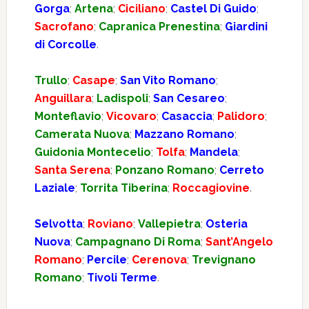
Gorga
;
Artena
;
Ciciliano
;
Castel Di Guido
;
Sacrofano
;
Capranica Prenestina
;
Giardini
di Corcolle
.
Trullo
;
Casape
;
San Vito Romano
;
Anguillara
;
Ladispoli
;
San Cesareo
;
Monteflavio
;
Vicovaro
;
Casaccia
;
Palidoro
;
Camerata Nuova
;
Mazzano Romano
;
Guidonia Montecelio
;
Tolfa
;
Mandela
;
Santa Serena
;
Ponzano Romano
;
Cerreto
Laziale
;
Torrita Tiberina
;
Roccagiovine
.
Selvotta
;
Roviano
;
Vallepietra
;
Osteria
Nuova
;
Campagnano Di Roma
;
Sant’Angelo
Romano
;
Percile
;
Cerenova
;
Trevignano
Romano
;
Tivoli Terme
.