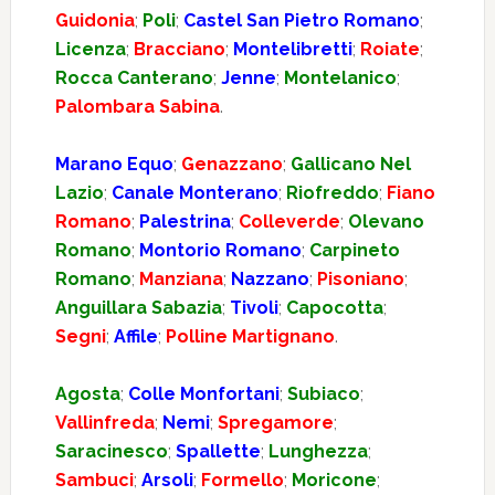
Guidonia
;
Poli
;
Castel San Pietro Romano
;
Licenza
;
Bracciano
;
Montelibretti
;
Roiate
;
Rocca Canterano
;
Jenne
;
Montelanico
;
Palombara Sabina
.
Marano Equo
;
Genazzano
;
Gallicano Nel
Lazio
;
Canale Monterano
;
Riofreddo
;
Fiano
Romano
;
Palestrina
;
Colleverde
;
Olevano
Romano
;
Montorio Romano
;
Carpineto
Romano
;
Manziana
;
Nazzano
;
Pisoniano
;
Anguillara Sabazia
;
Tivoli
;
Capocotta
;
Segni
;
Affile
;
Polline Martignano
.
Agosta
;
Colle Monfortani
;
Subiaco
;
Vallinfreda
;
Nemi
;
Spregamore
;
Saracinesco
;
Spallette
;
Lunghezza
;
Sambuci
;
Arsoli
;
Formello
;
Moricone
;