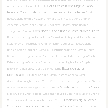
Corsi ricostruzione unghie Fiano
unghie prezzi Acqua Bullicante
Romano
Corsi ricostruzione unghie prezzi Gianicolense
Corsi
ricostruzione unghie Mazzano Romano
Corsi ricostruzione unghie
Zagarolo
Ricostruzione unghie Lunghezza
Ricostruzione unghie
Corsi ricostruzione unghie Castelnuovo di Porto
Trevignano Romano
Ricostruzione unghie Rocca Priora
Extension ciglia prezzi Rocca Santo
Stefano
Corsi ricostruzione Unghie Metro Repubblica
Ricostruzione
unghie prezzi Giardini di Corcolle
Ricostruzione unghie Testa Di Lepre
Ricostruzione unghie prezzi Metro Fori Imperiali
Extension ciglia Spallette
Extension ciglia Capocotta
Corsi ricostruzione Unghie Torre Angela
Extension ciglia
Extension ciglia prezzi Centro Storico Roma
Montespaccato
Extension ciglia Metro Fontana Candita
Corsi
ricostruzione unghie prezzi Trullo
Corsi ricostruzione unghie prezzi Tomba
Ricostruzione unghie Riano
di Nerone
Extension ciglia prezzi Termini
Ricostruzione unghie prezzi Gallicano nel Lazio
Corsi ricostruzione unghie
Extension ciglia Boccea
Quadraro
Ricostruzione unghie prezzi Vitinia
Corsi ricostruzione unghie prezzi Fonte Nuova
Corsi ricostruzione