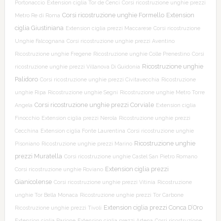
Portonaccio
Extension ciglia Tor de Cenci
Corsi ricostruzione unghie prezzi
Corsi ricostruzione unghie Formello
Extension
Metro Re di Roma
ciglia Giustiniana
Extension ciglia prezzi Maccarese
Corsi ricostruzione
Unghie Falcognana
Corsi ricostruzione unghie prezzi Aventino
Ricostruzione unghie Fregene
Ricostruzione unghie Colle Prenestino
Corsi
Ricostruzione unghie
ricostruzione unghie prezzi Villanova Di Guidonia
Palidoro
Corsi ricostruzione unghie prezzi Civitavecchia
Ricostruzione
unghie Ripa
Ricostruzione unghie Segni
Ricostruzione unghie Metro Torre
Corsi ricostruzione unghie prezzi Corviale
Angela
Extension ciglia
Finocchio
Extension ciglia prezzi Nerola
Ricostruzione unghie prezzi
Cecchina
Extension ciglia Fonte Laurentina
Corsi ricostruzione unghie
Ricostruzione unghie
Pisoniano
Ricostruzione unghie prezzi Marino
prezzi Muratella
Corsi ricostruzione unghie Castel San Pietro Romano
Extension ciglia prezzi
Corsi ricostruzione unghie Roviano
Gianicolense
Corsi ricostruzione unghie prezzi Vitinia
Ricostruzione
unghie Tor Bella Monaca
Ricostruzione unghie prezzi Tor Carbone
Extension ciglia prezzi Conca D’Oro
Ricostruzione unghie prezzi Tivoli
Extension ciglia Parione
Extension ciglia prezzi Artena
Corsi ricostruzione