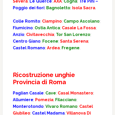
Severa
;
Le Querce
;
AXA
;
Cogna
;
Tre Pini –
Poggio dei fiori
;
Bagnoletto
;
Isola Sacra
.
Colle Romito
;
Ciampino
;
Campo Ascolano
;
Fiumicino
;
Ostia Antica
;
Casale La Fossa
;
Anzio
;
Civitavecchia
;
Tor San Lorenzo
;
Centro Giano
;
Focene
;
Santa Serena
;
Castel Romano
;
Ardea
;
Fregene
.
Ricostruzione unghie
Provincia di Roma
Paglian Casale
;
Cave
;
Casal Monastero
;
Allumiere
;
Pomezia
;
Filacciano
;
Monterotondo
;
Vivaro Romano
;
Castel
Giubileo
;
Castel Madama
;
Villanova Di