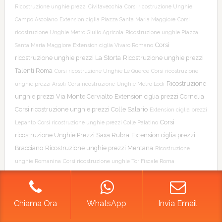
Ricostruzione unghie prezzi Civitavecchia
Corsi ricostruzione Unghie
Campo Ascolano
Extension ciglia Piazza Santa Maria Maggiore
Corsi
ricostruzione Unghie Metro Giulio Agricola
Ricostruzione unghie Piazza
Corsi
Santa Maria Maggiore
Extension ciglia Vivaro Romano
ricostruzione unghie prezzi La Storta
Ricostruzione unghie prezzi
Talenti Roma
Corsi ricostruzione Unghie Le Querce
Corsi ricostruzione
Ricostruzione
unghie prezzi Arsoli
Corsi ricostruzione Unghie Metro Lodi
unghie prezzi Via Monte Cervialto
Extension ciglia prezzi Cornelia
Corsi ricostruzione unghie prezzi Colle Salario
Extension ciglia prezzi
Corsi
Lepanto
Corsi ricostruzione unghie prezzi Colle Palatino
ricostruzione Unghie Prezzi Saxa Rubra
Extension ciglia prezzi
Bracciano
Ricostruzione unghie prezzi Mentana
Ricostruzione
unghie Romanina
Corsi ricostruzione unghie Tor Fiscale Roma
Ricostruzione unghie prezzi Cerreto Laziale
Ricostruzione unghie prezzi
Metro Fontana Candita
Extension ciglia prezzi Gavignano
Ricostruzione
unghie Metro Subaugusta
Extension ciglia prezzi Mostacciano
Chiama Ora
WhatsApp
Invia Email
Ricostruzione unghie Cinecittà
Ricostruzione unghie Anagnina
Corsi