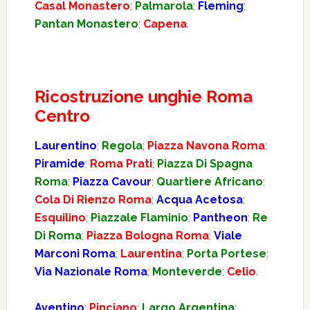
Casal Monastero
;
Palmarola
;
Fleming
;
Pantan Monastero
;
Capena
.
Ricostruzione unghie Roma
Centro
Laurentino
;
Regola
;
Piazza Navona Roma
;
Piramide
;
Roma Prati
;
Piazza Di Spagna
Roma
;
Piazza Cavour
;
Quartiere Africano
;
Cola Di Rienzo Roma
;
Acqua Acetosa
;
Esquilino
;
Piazzale Flaminio
;
Pantheon
;
Re
Di Roma
;
Piazza Bologna Roma
;
Viale
Marconi Roma
;
Laurentina
;
Porta Portese
;
Via Nazionale Roma
;
Monteverde
;
Celio
.
Aventino
;
Pinciano
;
Largo Argentina
;