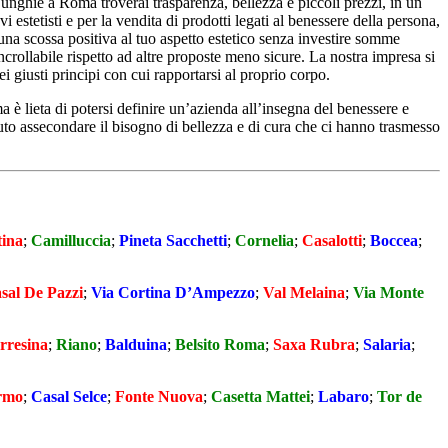
one unghie a Roma troverai trasparenza, bellezza e piccoli prezzi, in un
stetisti e per la vendita di prodotti legati al benessere della persona,
 una scossa positiva al tuo aspetto estetico senza investire somme
incrollabile rispetto ad altre proposte meno sicure. La nostra impresa si
i giusti principi con cui rapportarsi al proprio corpo.
a è lieta di potersi definire un’azienda all’insegna del benessere e
uto assecondare il bisogno di bellezza e di cura che ci hanno trasmesso
tina
;
Camilluccia
;
Pineta Sacchetti
;
Cornelia
;
Casalotti
;
Boccea
;
sal De Pazzi
;
Via Cortina D’Ampezzo
;
Val Melaina
;
Via Monte
rresina
;
Riano
;
Balduina
;
Belsito Roma
;
Saxa Rubra
;
Salaria
;
rmo
;
Casal Selce
;
Fonte Nuova
;
Casetta Mattei
;
Labaro
;
Tor de