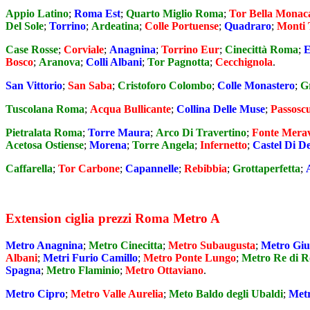
Appio Latino
;
Roma Est
;
Quarto Miglio Roma
;
Tor Bella Monac
Del Sole
;
Torrino
;
Ardeatina
;
Colle Portuense
;
Quadraro
;
Monti 
Case Rosse
;
Corviale
;
Anagnina
;
Torrino Eur
;
Cinecittà Roma
;
E
Bosco
;
Aranova
;
Colli Albani
;
Tor Pagnotta
;
Cecchignola
.
San Vittorio
;
San Saba
;
Cristoforo Colombo
;
Colle Monastero
;
G
Tuscolana Roma
;
Acqua Bullicante
;
Collina Delle Muse
;
Passosc
Pietralata Roma
;
Torre Maura
;
Arco Di Travertino
;
Fonte Merav
Acetosa Ostiense
;
Morena
;
Torre Angela
;
Infernetto
;
Castel Di D
Caffarella
;
Tor Carbone
;
Capannelle
;
Rebibbia
;
Grottaperfetta
;
Extension ciglia prezzi Roma Metro A
Metro Anagnina
;
Metro Cinecitta
;
Metro Subaugusta
;
Metro Giul
Albani
;
Metri Furio Camillo
;
Metro Ponte Lungo
;
Metro Re di 
Spagna
;
Metro Flaminio
;
Metro Ottaviano
.
Metro Cipro
;
Metro Valle Aurelia
;
Meto Baldo degli Ubaldi
;
Metr