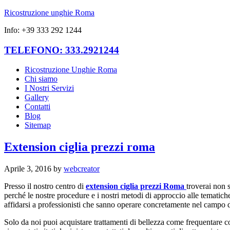
Ricostruzione unghie Roma
Info: +39 333 292 1244
TELEFONO: 333.2921244
Ricostruzione Unghie Roma
Chi siamo
I Nostri Servizi
Gallery
Contatti
Blog
Sitemap
Extension ciglia prezzi roma
Aprile 3, 2016
by
webcreator
Presso il nostro centro di
extension ciglia prezzi Roma
troverai non s
perché le nostre procedure e i nostri metodi di approccio alle tematich
affidarsi a professionisti che sanno operare concretamente nel campo d
Solo da noi puoi acquistare trattamenti di bellezza come frequentare co