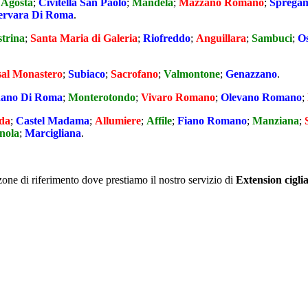
;
Agosta
;
Civitella San Paolo
;
Mandela
;
Mazzano Romano
;
Sprega
ervara Di Roma
.
strina
;
Santa Maria di Galeria
;
Riofreddo
;
Anguillara
;
Sambuci
;
O
al Monastero
;
Subiaco
;
Sacrofano
;
Valmontone
;
Genazzano
.
ano Di Roma
;
Monterotondo
;
Vivaro Romano
;
Olevano Romano
;
eda
;
Castel Madama
;
Allumiere
;
Affile
;
Fiano Romano
;
Manziana
;
nola
;
Marcigliana
.
zone di riferimento dove prestiamo il nostro servizio di
Extension cigli