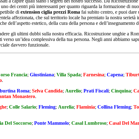
teressati a capire quali siano i segreti del nostro successo. Da Ricostruzi
o dei centri più interessanti per quanto riguarda la formazione di nuovi e
ipetibile di
extension ciglia prezzi Roma
fai subito centro, e puoi dare
entela affezionata, che sul territorio locale ha premiato la nostra serietà 
iche dell’aspetto estetico, della cura della persona e dell’insegnamento de
cadere gli ultimi dubbi sulla nostra efficacia. Ricostruzione unghie a Rom
gati verso un’idea complessiva della tua persona. Negli anni abbiamo sap
rciale davvero funzionale.
orso Francia
;
Giustiniana
;
Villa Spada
;
Farnesina
;
Capena
;
Tibur
o
.
burtina Roma
;
Selva Candida
;
Aurelio
;
Prati Fiscali
;
Cinquina
;
Ca
antan Monastero
.
ghe
;
Colle Salario
;
Fleming
;
Aurelia
;
Flaminia
;
Collina Fleming
;
To
a Del Soccorso
;
Ponte Mammolo
;
Casal Lumbroso
;
Casal Del Ma