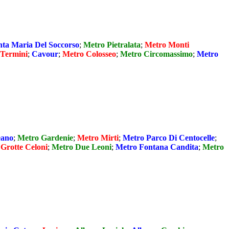
ta Maria Del Soccorso
;
Metro Pietralata
;
Metro Monti
 Termini
;
Cavour
;
Metro Colosseo
;
Metro Circomassimo
;
Metro
eano
;
Metro Gardenie
;
Metro Mirti
;
Metro Parco Di Centocelle
;
Grotte Celoni
;
Metro Due Leoni
;
Metro Fontana Candita
;
Metro