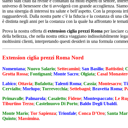
siamo stati citati da riviste e contattati da molti esperti di settore, in
universo di benessere che ti avvolgerà con grande accoglienza. Siamo un
in una sinergia di interessi tra salute e bell’aspetto. Con la proposta irr
ragguardevoli. Dalla nostra parte c’è la fiducia e la costanza di una cli
è distinta negli anni per la costanza con la quale ha affrontato le temat
Prova la nostra offerta di
extension ciglia prezzi Roma
per lasciare 
della bellezza, che nella nostra ottica viaggiano indissolubilmente le
moltissimi clienti, interpretando questi desideri in una formula comme
Extension ciglia prezzi Roma Nord
Nomentana
;
Nuovo Salario
;
Settecamini
;
San Basilio
;
Battistini
;
C
Grotta Rossa
;
Fontignani
;
Monte Sacro
;
Olgiata
;
Casal Monaster
Labico
;
Ottavia
;
Bufalotta
;
Talenti Roma
;
Cassia
;
Montesacro
;
Ti
Cervialto
;
Morlupo
;
Torrevecchia
;
Settebagni
;
Bravetta Roma
;
P
Primavalle
;
Palmarola
;
Casaletto
;
Fidene
;
Montespaccato
;
Le Ru
Tiburtino Terzo
;
Castelnuovo Di Porto
;
Baldo Degli Ubaldi
.
Monte Mario
;
Tor Sapienza
;
Trionfale
;
Conca D’Oro
;
Santa Mari
Quinto
;
Massimina
.