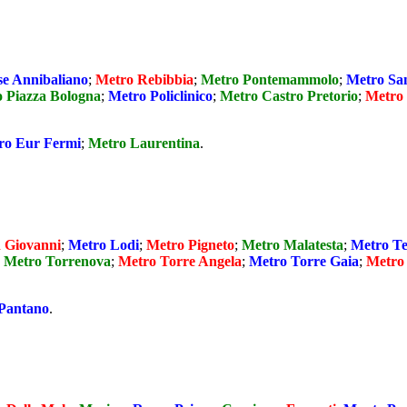
se Annibaliano
;
Metro Rebibbia
;
Metro Pontemammolo
;
Metro San
 Piazza Bologna
;
Metro Policlinico
;
Metro Castro Pretorio
;
Metro
ro Eur Fermi
;
Metro Laurentina
.
 Giovanni
;
Metro Lodi
;
Metro Pigneto
;
Metro Malatesta
;
Metro T
;
Metro Torrenova
;
Metro Torre Angela
;
Metro Torre Gaia
;
Metro 
Pantano
.