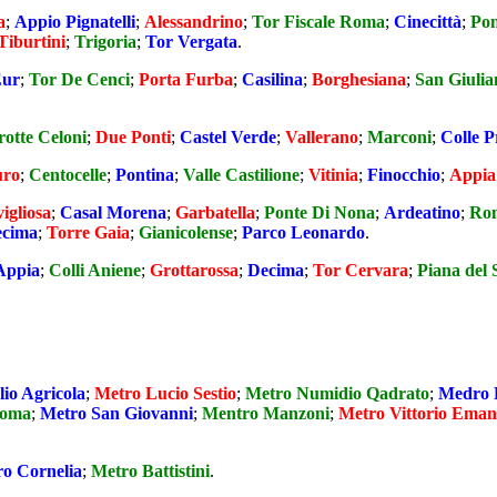
a
;
Appio Pignatelli
;
Alessandrino
;
Tor Fiscale Roma
;
Cinecittà
;
Pon
Tiburtini
;
Trigoria
;
Tor Vergata
.
ur
;
Tor De Cenci
;
Porta Furba
;
Casilina
;
Borghesiana
;
San Giulia
rotte Celoni
;
Due Ponti
;
Castel Verde
;
Vallerano
;
Marconi
;
Colle P
uro
;
Centocelle
;
Pontina
;
Valle Castilione
;
Vitinia
;
Finocchio
;
Appia
igliosa
;
Casal Morena
;
Garbatella
;
Ponte Di Nona
;
Ardeatino
;
Ro
ecima
;
Torre Gaia
;
Gianicolense
;
Parco Leonardo
.
Appia
;
Colli Aniene
;
Grottarossa
;
Decima
;
Tor Cervara
;
Piana del 
io Agricola
;
Metro Lucio Sestio
;
Metro Numidio Qadrato
;
Medro 
Roma
;
Metro San Giovanni
;
Mentro Manzoni
;
Metro Vittorio Eman
o Cornelia
;
Metro Battistini
.