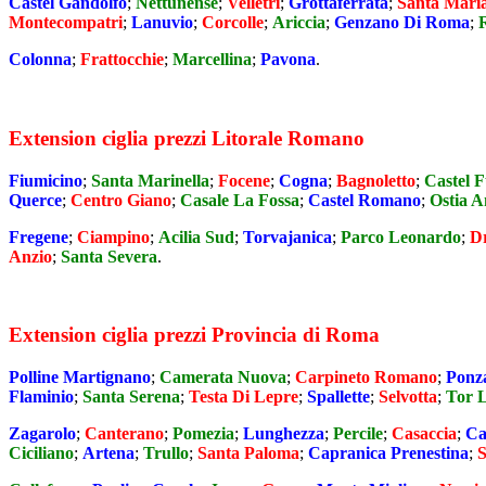
Castel Gandolfo
;
Nettunense
;
Velletri
;
Grottaferrata
;
Santa Maria
Montecompatri
;
Lanuvio
;
Corcolle
;
Ariccia
;
Genzano Di Roma
;
Colonna
;
Frattocchie
;
Marcellina
;
Pavona
.
Extension ciglia prezzi Litorale Romano
Fiumicino
;
Santa Marinella
;
Focene
;
Cogna
;
Bagnoletto
;
Castel 
Querce
;
Centro Giano
;
Casale La Fossa
;
Castel Romano
;
Ostia A
Fregene
;
Ciampino
;
Acilia Sud
;
Torvajanica
;
Parco Leonardo
;
Dr
Anzio
;
Santa Severa
.
Extension ciglia prezzi Provincia di Roma
Polline Martignano
;
Camerata Nuova
;
Carpineto Romano
;
Ponz
Flaminio
;
Santa Serena
;
Testa Di Lepre
;
Spallette
;
Selvotta
;
Tor 
Zagarolo
;
Canterano
;
Pomezia
;
Lunghezza
;
Percile
;
Casaccia
;
Ca
Ciciliano
;
Artena
;
Trullo
;
Santa Paloma
;
Capranica Prenestina
;
S