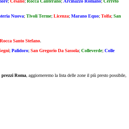
more
;
Cesano
;
Rocca Canterano
;
Arcinazzo Romano
;
Cerreto
steria Nuova
;
Tivoli Terme
;
Licenza
;
Marano Equo
;
Tolfa
;
San
Rocca Santo Stefano
.
Segni
;
Palidoro
;
San Gregorio Da Sassola
;
Colleverde
;
Colle
a prezzi Roma
, aggiorneremo la lista delle zone il più presto possibile,