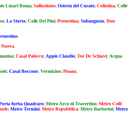
te Linari Roma
;
Sallustiano
;
Osteria del Curato
;
Collatina
;
Colle
no
;
La Storta
;
Colle Dei Pini
;
Prenestina
;
Subaugusta
;
Don
renestino
.
 Nuova
.
manina
;
Casal Palocco
;
Appio Claudio
;
Tor De Schiavi
;
Acqua
Sole
;
Casal Boccone
;
Vermicino
;
Pisana
.
Porta furba Quadraro
;
Metro Arco di Travertino
;
Metro Colli
uele
;
Metro Termini
;
Metro Repubblica
;
Metro Barberini
;
Metro