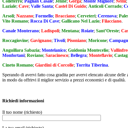
Colleferro
;
Paglian Casale
;
Jenne
;
Gorga
;
Monte Migliore
;
Nemi
Laziale
;
Cave
;
Valle Santa
;
Castel Di Guido
;
Anticoli Corrado
;
C
Arsoli
;
Nazzano
;
Formello
;
Bracciano
;
Cerveteri
;
Cerenova
;
Pale
Vito Romano
;
Rocca Di Cave
;
Gallicano Nel Lazio
;
Filacciano
.
Canale Monterano
;
Ladispoli
;
Mentana
;
Roiate
;
Sant’Oreste
;
Cas
Roccagiovine
;
Gavignano
;
Tivoli
;
Pisoniano
;
Moricone
;
Campagn
Anguillara Sabazia
;
Montelanico
;
Guidonia Montecelio
;
Vallinfr
Monfortani
;
Roviano
;
Saracinesco
;
Bellegra
;
Monteflavio
;
Castag
Cineto Romano
;
Giardini di Corcolle
;
Torrita Tiberina
.
Sperando di avervi fatto cosa gradita per avervi elencato alcune delle 
in modo da offrirvi il miglior servizio a prezzi economici e di qualità.
Richiedi informazioni
Il tuo nome (richiesto)
La tua email (richiesto)