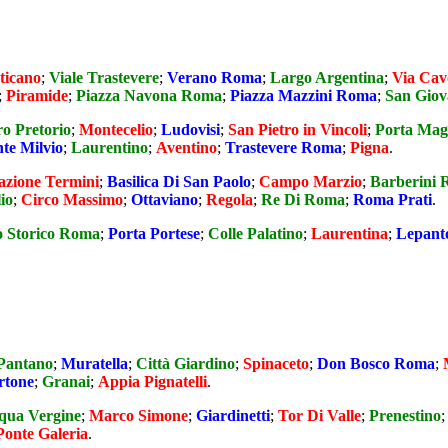
ticano
;
Viale Trastevere
;
Verano Roma
;
Largo Argentina
;
Via Cav
;
Piramide
;
Piazza Navona Roma
;
Piazza Mazzini Roma
;
San Gio
ro Pretorio
;
Montecelio
;
Ludovisi
;
San Pietro in Vincoli
;
Porta Mag
te Milvio
;
Laurentino
;
Aventino
;
Trastevere Roma
;
Pigna
.
azione Termini
;
Basilica Di San Paolo
;
Campo Marzio
;
Barberini
io
;
Circo Massimo
;
Ottaviano
;
Regola
;
Re Di Roma
;
Roma Prati
.
o Storico Roma
;
Porta Portese
;
Colle Palatino
;
Laurentina
;
Lepant
Pantano
;
Muratella
;
Città Giardino
;
Spinaceto
;
Don Bosco Roma
;
rtone
;
Granai
;
Appia Pignatelli
.
qua Vergine
;
Marco Simone
;
Giardinetti
;
Tor Di Valle
;
Prenestino
Ponte Galeria
.