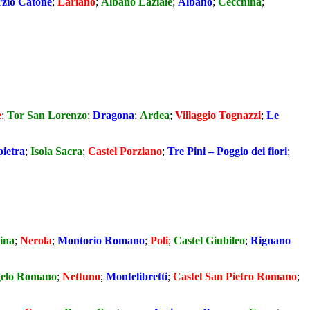
zio Catone
;
Lariano
;
Albano Laziale
;
Albano
;
Cecchina
;
e
;
Tor San Lorenzo
;
Dragona
;
Ardea
;
Villaggio Tognazzi
;
Le
ietra
;
Isola Sacra
;
Castel Porziano
;
Tre Pini – Poggio dei fiori
;
ina
;
Nerola
;
Montorio Romano
;
Poli
;
Castel Giubileo
;
Rignano
gelo Romano
;
Nettuno
;
Montelibretti
;
Castel San Pietro Romano
;