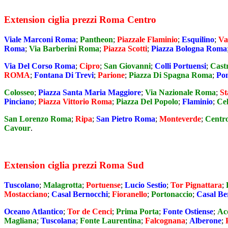
Extension ciglia prezzi Roma Centro
Viale Marconi Roma
;
Pantheon
;
Piazzale Flaminio
;
Esquilino
;
Va
Roma
;
Via Barberini Roma
;
Piazza Scotti
;
Piazza Bologna Roma
Via Del Corso Roma
;
Cipro
;
San Giovanni
;
Colli Portuensi
;
Cast
ROMA
;
Fontana Di Trevi
;
Parione
;
Piazza Di Spagna Roma
;
Pon
Colosseo
;
Piazza Santa Maria Maggiore
;
Via Nazionale Roma
;
St
Pinciano
;
Piazza Vittorio Roma
;
Piazza Del Popolo
;
Flaminio
;
Cel
San Lorenzo Roma
;
Ripa
;
San Pietro Roma
;
Monteverde
;
Centr
Cavour
.
Extension ciglia prezzi Roma Sud
Tuscolano
;
Malagrotta
;
Portuense
;
Lucio Sestio
;
Tor Pignattara
;
Mostacciano
;
Casal Bernocchi
;
Fioranello
;
Portonaccio
;
Casal Be
Oceano Atlantico
;
Tor de Cenci
;
Prima Porta
;
Fonte Ostiense
;
Ac
Magliana
;
Tuscolana
;
Fonte Laurentina
;
Falcognana
;
Alberone
;