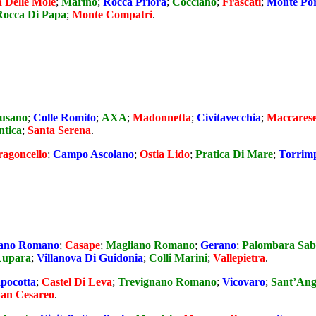
 Delle Mole
;
Marino
;
Rocca Priora
;
Cocciano
;
Frascati
;
Monte Por
Rocca Di Papa
;
Monte Compatri
.
Fusano
;
Colle Romito
;
AXA
;
Madonnetta
;
Civitavecchia
;
Maccares
ntica
;
Santa Serena
.
agoncello
;
Campo Ascolano
;
Ostia Lido
;
Pratica Di Mare
;
Torrimp
ano Romano
;
Casape
;
Magliano Romano
;
Gerano
;
Palombara Sab
Lupara
;
Villanova Di Guidonia
;
Colli Marini
;
Vallepietra
.
pocotta
;
Castel Di Leva
;
Trevignano Romano
;
Vicovaro
;
Sant’An
an Cesareo
.