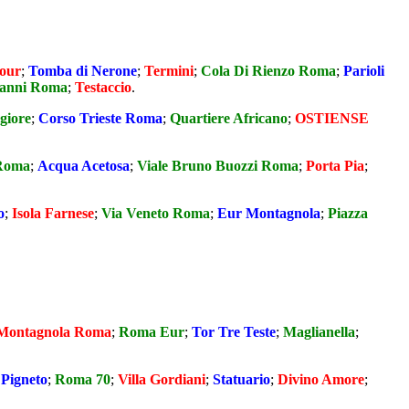
our
;
Tomba di Nerone
;
Termini
;
Cola Di Rienzo Roma
;
Parioli
vanni Roma
;
Testaccio
.
giore
;
Corso Trieste Roma
;
Quartiere Africano
;
OSTIENSE
 Roma
;
Acqua Acetosa
;
Viale Bruno Buozzi Roma
;
Porta Pia
;
o
;
Isola Farnese
;
Via Veneto Roma
;
Eur Montagnola
;
Piazza
Montagnola Roma
;
Roma Eur
;
Tor Tre Teste
;
Maglianella
;
;
Pigneto
;
Roma 70
;
Villa Gordiani
;
Statuario
;
Divino Amore
;