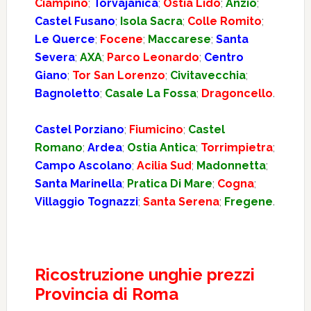
Ciampino
;
Torvajanica
;
Ostia Lido
;
Anzio
;
Castel Fusano
;
Isola Sacra
;
Colle Romito
;
Le Querce
;
Focene
;
Maccarese
;
Santa
Severa
;
AXA
;
Parco Leonardo
;
Centro
Giano
;
Tor San Lorenzo
;
Civitavecchia
;
Bagnoletto
;
Casale La Fossa
;
Dragoncello
.
Castel Porziano
;
Fiumicino
;
Castel
Romano
;
Ardea
;
Ostia Antica
;
Torrimpietra
;
Campo Ascolano
;
Acilia Sud
;
Madonnetta
;
Santa Marinella
;
Pratica Di Mare
;
Cogna
;
Villaggio Tognazzi
;
Santa Serena
;
Fregene
.
Ricostruzione unghie prezzi
Provincia di Roma