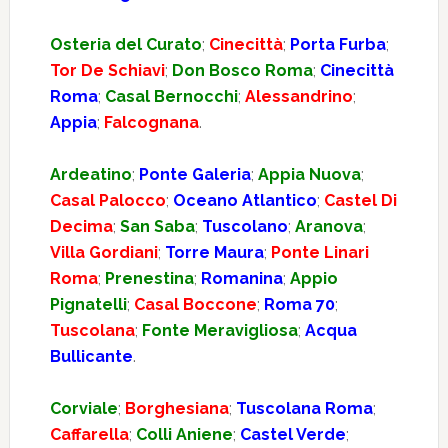
Osteria del Curato
;
Cinecittà
;
Porta Furba
;
Tor De Schiavi
;
Don Bosco Roma
;
Cinecittà
Roma
;
Casal Bernocchi
;
Alessandrino
;
Appia
;
Falcognana
.
Ardeatino
;
Ponte Galeria
;
Appia Nuova
;
Casal Palocco
;
Oceano Atlantico
;
Castel Di
Decima
;
San Saba
;
Tuscolano
;
Aranova
;
Villa Gordiani
;
Torre Maura
;
Ponte Linari
Roma
;
Prenestina
;
Romanina
;
Appio
Pignatelli
;
Casal Boccone
;
Roma 70
;
Tuscolana
;
Fonte Meravigliosa
;
Acqua
Bullicante
.
Corviale
;
Borghesiana
;
Tuscolana Roma
;
Caffarella
;
Colli Aniene
;
Castel Verde
;