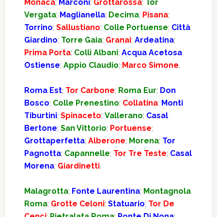
Monaca
;
Marconi
;
Grottarossa
;
Tor
Vergata
;
Maglianella
;
Decima
;
Pisana
;
Torrino
;
Sallustiano
;
Colle Portuense
;
Città
Giardino
;
Torre Gaia
;
Granai
;
Ardeatina
;
Prima Porta
;
Colli Albani
;
Acqua Acetosa
Ostiense
;
Appio Claudio
;
Marco Simone
.
Roma Est
;
Tor Carbone
;
Roma Eur
;
Don
Bosco
;
Colle Prenestino
;
Collatina
;
Monti
Tiburtini
;
Spinaceto
;
Vallerano
;
Casal
Bertone
;
San Vittorio
;
Portuense
;
Grottaperfetta
;
Alberone
;
Morena
;
Tor
Pagnotta
;
Capannelle
;
Tor Tre Teste
;
Casal
Morena
;
Giardinetti
.
Malagrotta
;
Fonte Laurentina
;
Montagnola
Roma
;
Grotte Celoni
;
Statuario
;
Tor De
Cenci
;
Pietralata Roma
;
Ponte Di Nona
;