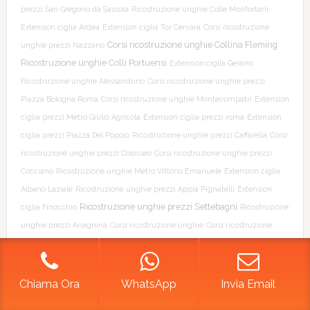
prezzi San Gregorio da Sassola
Ricostruzione unghie Colle Monfortani
Extension ciglia Ardea
Extension ciglia Tor Cervara
Corsi ricostruzione
Corsi ricostruzione unghie Collina Fleming
unghie prezzi Nazzano
Ricostruzione unghie Colli Portuensi
Extension ciglia Gerano
Ricostruzione unghie Alessandrino
Corsi ricostruzione unghie prezzi
Piazza Bologna Roma
Corsi ricostruzione unghie Montecompatri
Extension
ciglia prezzi Metro Giulio Agricola
Extension ciglia prezzi roma
Extension
ciglia prezzi Piazza Del Popolo
Ricostruzione unghie prezzi Caffarella
Corsi
ricostruzione unghie prezzi Colosseo
Corsi ricostruzione unghie prezzi
Cocciano
Ricostruzione unghie Metro Vittorio Emanuele
Extension ciglia
Albano Laziale
Ricostruzione unghie prezzi Appia Pignatelli
Extension
Ricostruzione unghie prezzi Settebagni
ciglia Finocchio
Ricostruzione
unghie prezzi Anagnina
Corsi ricostruzione unghie
Corsi ricostruzione
Unghie San Vittorio
Corsi ricostruzione unghie prezzi Fiumicino
Corsi
ricostruzione unghie prezzi Vallepietra
Corsi ricostruzione unghie La
Giustiniana
Extension ciglia prezzi Case Rosse
Ricostruzione unghie Porta
Chiama Ora
WhatsApp
Invia Email
Ricostruzione unghie prezzi Trionfale
Furba
Extension ciglia prezzi