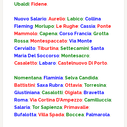
Ubaldi
;
Fidene
.
Nuovo Salario
;
Aurelio
;
Labico
;
Collina
Fleming
;
Morlupo
;
Le Rughe
;
Cassia
;
Ponte
Mammolo
;
Capena
;
Corso Francia
;
Grotta
Rossa
;
Montespaccato
;
Via Monte
Cervialto
;
Tiburtina
;
Settecamini
;
Santa
Maria Del Soccorso
;
Montesacro
;
Casaletto
;
Labaro
;
Castelnuovo Di Porto
.
Nomentana
;
Flaminia
;
Selva Candida
;
Battistini
;
Saxa Rubra
;
Ottavia
;
Torresina
;
Giustiniana
;
Casalotti
;
Olgiata
;
Bravetta
Roma
;
Via Cortina D’Ampezzo
;
Camilluccia
;
Salaria
;
Tor Sapienza
;
Primavalle
;
Bufalotta
;
Villa Spada
;
Boccea
;
Palmarola
.