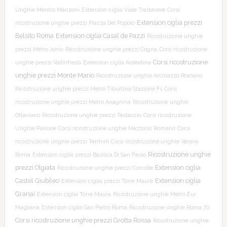
Unghie Mentro Manzoni
Extension ciglia Viale Trastevere
Corsi
Extension ciglia prezzi
ricostruzione unghie prezzi Piazza Del Popolo
Belsito Roma
Extension ciglia Casal de Pazzi
Ricostruzione unghie
prezzi Metro Jonio
Ricostruzione unghie prezzi Cogna
Corsi ricostruzione
Corsi ricostruzione
unghie prezzi Vallinfreda
Extension ciglia Ardeatina
unghie prezzi Monte Mario
Ricostruzione unghie Arcinazzo Romano
Ricostruzione unghie prezzi Metro Tiburtina Stazione Fs
Corsi
ricostruzione unghie prezzi Metro Anagnina
Ricostruzione unghie
Ottaviano
Ricostruzione unghie prezzi Testaccio
Corsi ricostruzione
Unghie Parione
Corsi ricostruzione unghie Mazzano Romano
Corsi
ricostruzione unghie prezzi Termini
Corsi ricostruzione unghie Verano
Ricostruzione unghie
Roma
Extension ciglia prezzi Basilica Di San Paolo
prezzi Olgiata
Extension ciglia
Ricostruzione unghie prezzi Corcolle
Castel Giubileo
Extension ciglia
Extension ciglia prezzi Torre Maura
Granai
Extension ciglia Torre Maura
Ricostruzione unghie Metro Eur
Magliana
Extension ciglia San Pietro Roma
Ricostruzione unghie Roma 70
Corsi ricostruzione unghie prezzi Grotta Rossa
Ricostruzione unghie