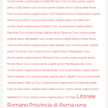
ricostruzione unghie prezzi Castel Romano
Corsi ricostruzione unghie
prezzi Colle Salario
Corsi ricostruzione unghie prezzi Collina delle Muse
Corsi ricostruzione unghie prezzi Colli Portuensi
Corsi ricostruzione unghie
prezzi Conca D’Oro
Corsi ricostruzione unghie prezzi Corviale
Corsi
ricostruzione unghie prezzi Fidene
Corsi ricostruzione unghie prezzi
Flaminia
Corsi ricostruzione unghie prezzi Flaminio
Corsi ricostruzione
unghie prezzi Garbatella
Corsi ricostruzione unghie prezzi Grotta Rossa
Corsi ricostruzione unghie prezzi Isola Farnese
Corsi ricostruzione unghie
prezzi La Storta
Corsi ricostruzione unghie prezzi Malagrotta
Corsi
ricostruzione unghie prezzi Mentana
Corsi ricostruzione unghie prezzi
Monte Mario
Corsi ricostruzione unghie prezzi Montespaccato
Corsi
ricostruzione unghie prezzi Monteverde
Corsi ricostruzione unghie prezzi
Nuovo Salario
Corsi ricostruzione unghie prezzi Olgiata
Corsi ricostruzione
unghie prezzi Ottavia
Corsi ricostruzione unghie prezzi Pineta Sacchetti
Corsi ricostruzione unghie prezzi Salaria
Corsi ricostruzione unghie prezzi
Litorale
Settecamini
Corsi ricostruzione unghie prezzi Trionfale
Romano
Provincia di Roma
roma