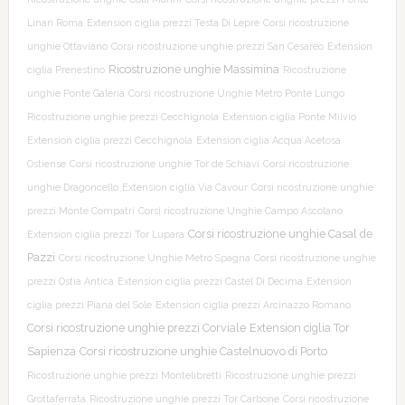
Linari Roma
Extension ciglia prezzi Testa Di Lepre
Corsi ricostruzione
unghie Ottaviano
Corsi ricostruzione unghie prezzi San Cesareo
Extension
Ricostruzione unghie Massimina
ciglia Prenestino
Ricostruzione
unghie Ponte Galeria
Corsi ricostruzione Unghie Metro Ponte Lungo
Ricostruzione unghie prezzi Cecchignola
Extension ciglia Ponte Milvio
Extension ciglia prezzi Cecchignola
Extension ciglia Acqua Acetosa
Ostiense
Corsi ricostruzione unghie Tor de Schiavi
Corsi ricostruzione
unghie Dragoncello
Extension ciglia Via Cavour
Corsi ricostruzione unghie
prezzi Monte Compatri
Corsi ricostruzione Unghie Campo Ascolano
Corsi ricostruzione unghie Casal de
Extension ciglia prezzi Tor Lupara
Pazzi
Corsi ricostruzione Unghie Metro Spagna
Corsi ricostruzione unghie
prezzi Ostia Antica
Extension ciglia prezzi Castel Di Decima
Extension
ciglia prezzi Piana del Sole
Extension ciglia prezzi Arcinazzo Romano
Corsi ricostruzione unghie prezzi Corviale
Extension ciglia Tor
Sapienza
Corsi ricostruzione unghie Castelnuovo di Porto
Ricostruzione unghie prezzi Montelibretti
Ricostruzione unghie prezzi
Grottaferrata
Ricostruzione unghie prezzi Tor Carbone
Corsi ricostruzione