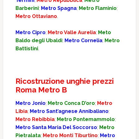
Termini
;
Metro Repubblica
;
Metro
Barberini
;
Metro Spagna
;
Metro Flaminio
;
Metro Ottaviano
.
Metro Cipro
;
Metro Valle Aurelia
;
Meto
Baldo degli Ubaldi
;
Metro Cornelia
;
Metro
Battistini
.
Ricostruzione unghie prezzi
Roma Metro B
Metro Jonio
;
Metro Conca D’oro
;
Metro
Libia
;
Metro Sant’agnese Annibaliano
;
Metro Rebibbia
;
Metro Pontemammolo
;
Metro Santa Maria Del Soccorso
;
Metro
Pietralata
;
Metro Monti Tiburtino
;
Metro