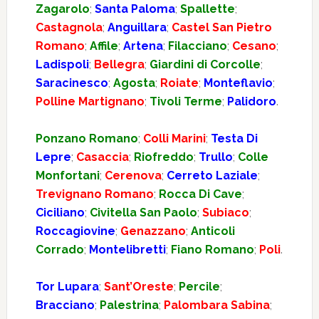
Zagarolo
;
Santa Paloma
;
Spallette
;
Castagnola
;
Anguillara
;
Castel San Pietro
Romano
;
Affile
;
Artena
;
Filacciano
;
Cesano
;
Ladispoli
;
Bellegra
;
Giardini di Corcolle
;
Saracinesco
;
Agosta
;
Roiate
;
Monteflavio
;
Polline Martignano
;
Tivoli Terme
;
Palidoro
.
Ponzano Romano
;
Colli Marini
;
Testa Di
Lepre
;
Casaccia
;
Riofreddo
;
Trullo
;
Colle
Monfortani
;
Cerenova
;
Cerreto Laziale
;
Trevignano Romano
;
Rocca Di Cave
;
Ciciliano
;
Civitella San Paolo
;
Subiaco
;
Roccagiovine
;
Genazzano
;
Anticoli
Corrado
;
Montelibretti
;
Fiano Romano
;
Poli
.
Tor Lupara
;
Sant’Oreste
;
Percile
;
Bracciano
;
Palestrina
;
Palombara Sabina
;