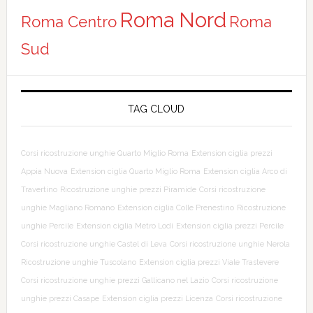
Roma Nord
Roma Centro
Roma
Sud
TAG CLOUD
Corsi ricostruzione unghie Quarto Miglio Roma
Extension ciglia prezzi
Appia Nuova
Extension ciglia Quarto Miglio Roma
Extension ciglia Arco di
Travertino
Ricostruzione unghie prezzi Piramide
Corsi ricostruzione
unghie Magliano Romano
Extension ciglia Colle Prenestino
Ricostruzione
unghie Percile
Extension ciglia Metro Lodi
Extension ciglia prezzi Percile
Corsi ricostruzione unghie Castel di Leva
Corsi ricostruzione unghie Nerola
Ricostruzione unghie Tuscolano
Extension ciglia prezzi Viale Trastevere
Corsi ricostruzione unghie prezzi Gallicano nel Lazio
Corsi ricostruzione
unghie prezzi Casape
Extension ciglia prezzi Licenza
Corsi ricostruzione