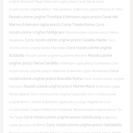
unghie Rocca Di Papa
Extension ciglia prezzi Isola Sacra
Corsi
ricostruzione unghie prezzi Villa Gordiani
Extension ciglia Fontana Di Trevi
Ricostruzione unghie Trionfale
Extension ciglia prezzi Casal del
Marmo
Extension ciglia prezzi Corso Trieste Roma
Corsi
ricostruzione Unghie Fontignani
Ricostruzione unghie prezzi Metro
Corsi ricostruzione unghie prezzi Casetta Mattei
Malatesta
Corsi
Corsi ricostruzione unghie
ricostruzione unghie Santa Marinella
Bufalotta
Ricostruzione
Ricostruzione unghie Quartiere Africano
unghie prezzi Selva Candida
Extension ciglia prezzi Canterano
Corsi
Corsi
ricostruzione unghie prezzi Alberone
Extension ciglia Montecelio
ricostruzione unghie prezzi Bravetta Roma
Corsi ricostruzione unghie
Ricostruzione unghie prezzi Monte Mario
Statuario
Extension ciglia
Ponte Galeria
Corsi ricostruzione unghie Capocotta
Corsi ricostruzione
unghie prezzi Artena
Extension ciglia prezzi Largo Argentina
Corsi
ricostruzione Unghie Metro Fori Imperiali
Ricostruzione unghie prezzi Tor
Corsi ricostruzione unghie prezzi Camilluccia
Tre Teste
Extension
Corsi ricostruzione unghie prezzi Garbatella
ciglia Genzano di Roma
Ricostruzione unghie Colli Marini
Corsi ricostruzione unghie prezzi Ponte