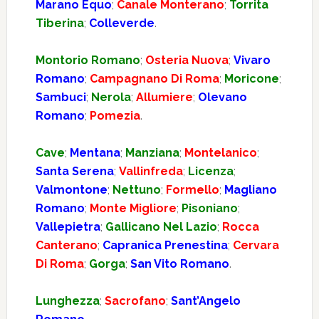
Marano Equo
;
Canale Monterano
;
Torrita
Tiberina
;
Colleverde
.
Montorio Romano
;
Osteria Nuova
;
Vivaro
Romano
;
Campagnano Di Roma
;
Moricone
;
Sambuci
;
Nerola
;
Allumiere
;
Olevano
Romano
;
Pomezia
.
Cave
;
Mentana
;
Manziana
;
Montelanico
;
Santa Serena
;
Vallinfreda
;
Licenza
;
Valmontone
;
Nettuno
;
Formello
;
Magliano
Romano
;
Monte Migliore
;
Pisoniano
;
Vallepietra
;
Gallicano Nel Lazio
;
Rocca
Canterano
;
Capranica Prenestina
;
Cervara
Di Roma
;
Gorga
;
San Vito Romano
.
Lunghezza
;
Sacrofano
;
Sant’Angelo