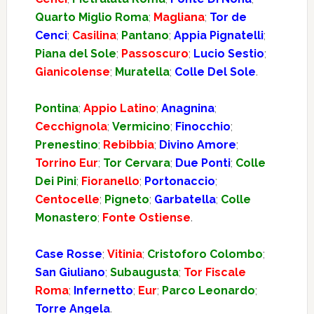
Quarto Miglio Roma
;
Magliana
;
Tor de
Cenci
;
Casilina
;
Pantano
;
Appia Pignatelli
;
Piana del Sole
;
Passoscuro
;
Lucio Sestio
;
Gianicolense
;
Muratella
;
Colle Del Sole
.
Pontina
;
Appio Latino
;
Anagnina
;
Cecchignola
;
Vermicino
;
Finocchio
;
Prenestino
;
Rebibbia
;
Divino Amore
;
Torrino Eur
;
Tor Cervara
;
Due Ponti
;
Colle
Dei Pini
;
Fioranello
;
Portonaccio
;
Centocelle
;
Pigneto
;
Garbatella
;
Colle
Monastero
;
Fonte Ostiense
.
Case Rosse
;
Vitinia
;
Cristoforo Colombo
;
San Giuliano
;
Subaugusta
;
Tor Fiscale
Roma
;
Infernetto
;
Eur
;
Parco Leonardo
;
Torre Angela
.