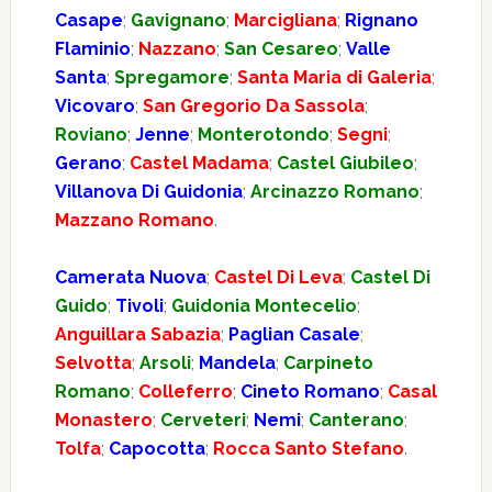
Casape
;
Gavignano
;
Marcigliana
;
Rignano
Flaminio
;
Nazzano
;
San Cesareo
;
Valle
Santa
;
Spregamore
;
Santa Maria di Galeria
;
Vicovaro
;
San Gregorio Da Sassola
;
Roviano
;
Jenne
;
Monterotondo
;
Segni
;
Gerano
;
Castel Madama
;
Castel Giubileo
;
Villanova Di Guidonia
;
Arcinazzo Romano
;
Mazzano Romano
.
Camerata Nuova
;
Castel Di Leva
;
Castel Di
Guido
;
Tivoli
;
Guidonia Montecelio
;
Anguillara Sabazia
;
Paglian Casale
;
Selvotta
;
Arsoli
;
Mandela
;
Carpineto
Romano
;
Colleferro
;
Cineto Romano
;
Casal
Monastero
;
Cerveteri
;
Nemi
;
Canterano
;
Tolfa
;
Capocotta
;
Rocca Santo Stefano
.