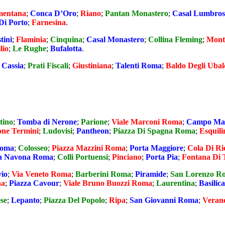
entana
;
Conca D’Oro
;
Riano
;
Pantan Monastero
;
Casal Lumbros
Di Porto
;
Farnesina
.
tini
;
Flaminia
;
Cinquina
;
Casal Monastero
;
Collina Fleming
;
Mont
lio
;
Le Rughe
;
Bufalotta
.
;
Cassia
;
Prati Fiscali
;
Giustiniana
;
Talenti Roma
;
Baldo Degli Ubal
tino
;
Tomba di Nerone
;
Parione
;
Viale Marconi Roma
;
Campo Ma
one Termini
;
Ludovisi
;
Pantheon
;
Piazza Di Spagna Roma
;
Esquili
Roma
;
Colosseo
;
Piazza Mazzini Roma
;
Porta Maggiore
;
Cola Di R
za Navona Roma
;
Colli Portuensi
;
Pinciano
;
Porta Pia
;
Fontana Di 
vio
;
Via Veneto Roma
;
Barberini Roma
;
Piramide
;
San Lorenzo R
na
;
Piazza Cavour
;
Viale Bruno Buozzi Roma
;
Laurentina
;
Basilic
ese
;
Lepanto
;
Piazza Del Popolo
;
Ripa
;
San Giovanni Roma
;
Veran