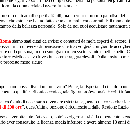
ubilmente legati verso un’idea complessiva della tua persona. Negli anni 
una formula commerciale davvero funzionale.
non solo un team di esperti affabili, ma un vero e proprio paradiso del tu
 tematiche estetiche hanno fatto scuola in molti concorrenti. È il momento
campo della bellezza personale. Solo da noi puoi acquistare trattamenti 
e Roma
siamo stati citati da riviste e contattati da molti esperti di settore
rezzi, in un universo di benessere che ti avvolgerà con grande accoglien
sere della persona, in una sinergia di interessi tra salute e bell’aspetto. 
ettore estetico senza investire somme ragguardevoli. Dalla nostra parte c’
ltre proposte meno sicure.
ropensione possa diventare un lavoro? Bene, la risposta alla tua domand
enere la qualifica di onicotecnico, tale figura professionale è colui infat
tetico è quindi necessario diventare estetista seguendo un corso che sia 
i di 200 ore
”, quest’ultima opzione è riconosciuta dalla Regione Lazio ma 
 e aver ottenuto l’attestato, potrà svolgere attività da dipendente piena
rio aver conseguito la licenza media inferiore e avere almeno 18 anni di