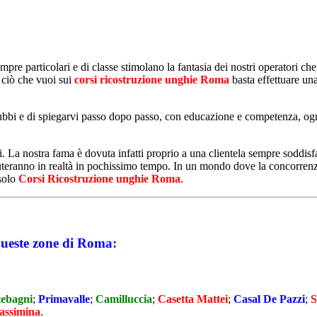
empre particolari e di classe stimolano la fantasia dei nostri operatori ch
 ciò che vuoi sui
corsi ricostruzione unghie Roma
basta effettuare una
 dubbi e di spiegarvi passo dopo passo, con educazione e competenza, ogni
 La nostra fama è dovuta infatti proprio a una clientela sempre soddisfat
amuteranno in realtà in pochissimo tempo. In un mondo dove la concorren
 solo
Corsi Ricostruzione unghie Roma
.
queste zone di Roma:
tebagni
;
Primavalle
;
Camilluccia
;
Casetta Mattei
;
Casal De Pazzi
;
S
assimina
.