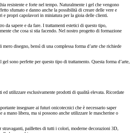
nghia resistente e forte nel tempo. Naturalmente i gel che vengono
etto sfumato e danno anche la possibilità di creare delle vere e
i e propri capolavori in miniatura per la gioia delle clienti.
 da sapere e da fare. I trattamenti estetici di questo tipo,
amente che cosa si stia facendo. Nel nostro progetto di formazione
a di mero disegno, bensì di una complessa forma d’arte che richiede
l gel sono perfette per questo tipo di trattamento. Questa forma d’arte,
i ed utilizzare esclusivamente prodotti di qualità elevata. Ricordate
mportante insegnare ai futuri onicotecnici che è necessario saper
hie a mano libera, ma si possono anche utilizzare le mascherine o
r stravaganti, paillettes di tutti i colori, moderne decorazioni 3D,