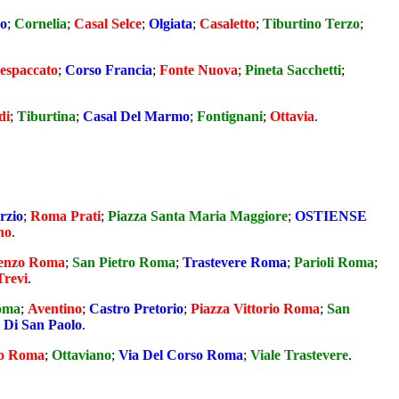
o
;
Cornelia
;
Casal Selce
;
Olgiata
;
Casaletto
;
Tiburtino Terzo
;
espaccato
;
Corso Francia
;
Fonte Nuova
;
Pineta Sacchetti
;
di
;
Tiburtina
;
Casal Del Marmo
;
Fontignani
;
Ottavia
.
rzio
;
Roma Prati
;
Piazza Santa Maria Maggiore
;
OSTIENSE
no
.
ienzo Roma
;
San Pietro Roma
;
Trastevere Roma
;
Parioli Roma
;
Trevi
.
oma
;
Aventino
;
Castro Pretorio
;
Piazza Vittorio Roma
;
San
a Di San Paolo
.
o Roma
;
Ottaviano
;
Via Del Corso Roma
;
Viale Trastevere
.