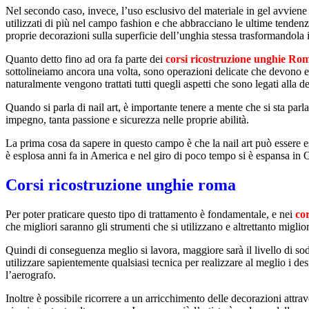
Nel secondo caso, invece, l’uso esclusivo del materiale in gel avviene 
utilizzati di più nel campo fashion e che abbracciano le ultime tendenz
proprie decorazioni sulla superficie dell’unghia stessa trasformandola in 
Quanto detto fino ad ora fa parte dei
corsi ricostruzione unghie Ro
sottolineiamo ancora una volta, sono operazioni delicate che devono e
naturalmente vengono trattati tutti quegli aspetti che sono legati alla 
Quando si parla di nail art, è importante tenere a mente che si sta par
impegno, tanta passione e sicurezza nelle proprie abilità.
La prima cosa da sapere in questo campo è che la nail art può essere es
è esplosa anni fa in America e nel giro di poco tempo si è espansa in 
Corsi ricostruzione unghie roma
Per poter praticare questo tipo di trattamento è fondamentale, e nei
co
che migliori saranno gli strumenti che si utilizzano e altrettanto migliori
Quindi di conseguenza meglio si lavora, maggiore sarà il livello di sodd
utilizzare sapientemente qualsiasi tecnica per realizzare al meglio i d
l’aerografo.
Inoltre è possibile ricorrere a un arricchimento delle decorazioni attrave