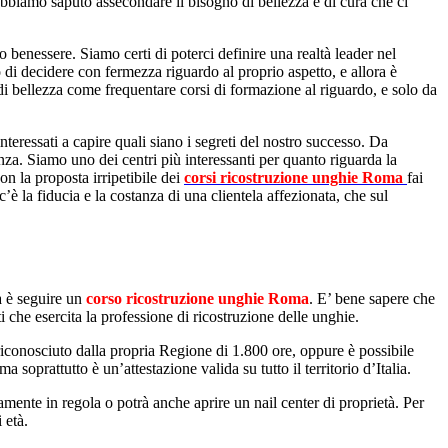
abbiamo saputo assecondare il bisogno di bellezza e di cura che ci
o benessere. Siamo certi di poterci definire una realtà leader nel
 di decidere con fermezza riguardo al proprio aspetto, e allora è
di bellezza come frequentare corsi di formazione al riguardo, e solo da
, interessati a capire quali siano i segreti del nostro successo. Da
za. Siamo uno dei centri più interessanti per quanto riguarda la
Con la proposta irripetibile dei
corsi ricostruzione unghie Roma
fai
è la fiducia e la costanza di una clientela affezionata, che sul
a è seguire un
corso ricostruzione unghie Roma
. E’ bene sapere che
ti che esercita la professione di ricostruzione delle unghie.
riconosciuto dalla propria Regione di 1.800 ore, oppure è possibile
soprattutto è un’attestazione valida su tutto il territorio d’Italia.
mente in regola o potrà anche aprire un nail center di proprietà. Per
 età.