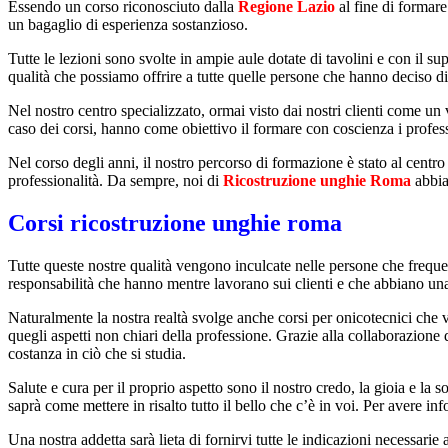
Essendo un corso riconosciuto dalla
Regione Lazio
al fine di formare
un bagaglio di esperienza sostanzioso.
Tutte le lezioni sono svolte in ampie aule dotate di tavolini e con il s
qualità che possiamo offrire a tutte quelle persone che hanno deciso di
Nel nostro centro specializzato, ormai visto dai nostri clienti come un 
caso dei corsi, hanno come obiettivo il formare con coscienza i profes
Nel corso degli anni, il nostro percorso di formazione è stato al centro 
professionalità. Da sempre, noi di
Ricostruzione unghie Roma
abbiam
Corsi ricostruzione unghie roma
Tutte queste nostre qualità vengono inculcate nelle persone che frequen
responsabilità che hanno mentre lavorano sui clienti e che abbiano una 
Naturalmente la nostra realtà svolge anche corsi per onicotecnici che vo
quegli aspetti non chiari della professione. Grazie alla collaborazione 
costanza in ciò che si studia.
Salute e cura per il proprio aspetto sono il nostro credo, la gioia e l
saprà come mettere in risalto tutto il bello che c’è in voi. Per avere in
Una nostra addetta sarà lieta di fornirvi tutte le indicazioni necessar