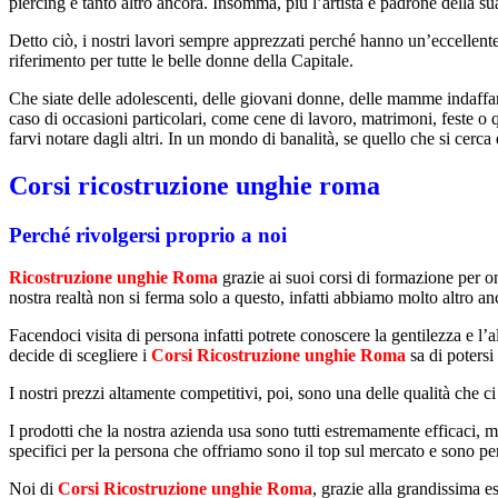
piercing e tanto altro ancora. Insomma, più l’artista è padrone della su
Detto ciò, i nostri lavori sempre apprezzati perché hanno un’eccellente
riferimento per tutte le belle donne della Capitale.
Che siate delle adolescenti, delle giovani donne, delle mamme indaffar
caso di occasioni particolari, come cene di lavoro, matrimoni, feste o q
farvi notare dagli altri. In un mondo di banalità, se quello che si cerca
Corsi ricostruzione unghie roma
Perché rivolgersi proprio a noi
Ricostruzione unghie Roma
grazie ai suoi corsi di formazione per o
nostra realtà non si ferma solo a questo, infatti abbiamo molto altro anc
Facendoci visita di persona infatti potrete conoscere la gentilezza e l
decide di scegliere i
Corsi Ricostruzione unghie Roma
sa di potersi
I nostri prezzi altamente competitivi, poi, sono una delle qualità che ci
I prodotti che la nostra azienda usa sono tutti estremamente efficaci, 
specifici per la persona che offriamo sono il top sul mercato e sono pen
Noi di
Corsi Ricostruzione unghie Roma
, grazie alla grandissima e