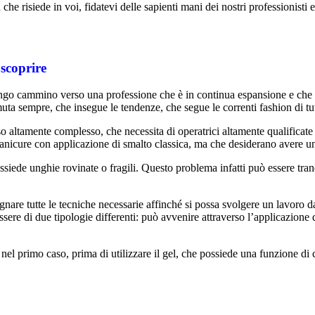
 che risiede in voi, fidatevi delle sapienti mani dei nostri professionisti 
 scoprire
l lungo cammino verso una professione che è in continua espansione e che
a sempre, che insegue le tendenze, che segue le correnti fashion di tut
 altamente complesso, che necessita di operatrici altamente qualificate 
anicure con applicazione di smalto classica, ma che desiderano avere un
ossiede unghie rovinate o fragili. Questo problema infatti può essere tra
gnare tutte le tecniche necessarie affinché si possa svolgere un lavoro da 
ssere di due tipologie differenti: può avvenire attraverso l’applicazione 
nel primo caso, prima di utilizzare il gel, che possiede una funzione di c