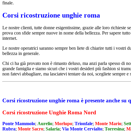
finale.
Corsi ricostruzione unghie roma
Le nostre clienti, tutte donne esigentissime, grazie alle loro richieste s
prova con sfide sempre nuove in nome della bellezza. Per sapere tutto
internet.
Le nostre operatrici saranno sempre ben liete di chiarire tutti i vostri
bellezza in generale.
Chi ci ha già provato non è rimasto deluso, ma anzi parla spesso di noi.
grande famiglia e siamo sicuri che i vostri desideri più fashion si tr
non fatevi abbagliare, ma lasciatevi tentare da noi, scegliete sempre e
Corsi ricostruzione unghie roma è presente anche su 
Corsi ricostruzione Unghie Roma Nord
Ponte Mammolo
;
Aurelio
;
Morlupo
;
Trionfale
;
Monte Mario
;
Set
Rubra
;
Monte Sacro
;
Salaria
;
Via Monte Cervialto
;
Torresina
;
M