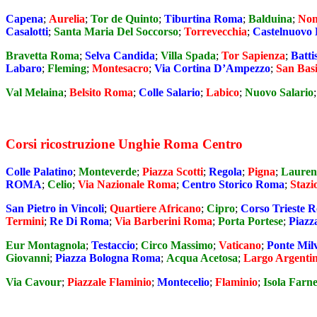
Capena
;
Aurelia
;
Tor de Quinto
;
Tiburtina Roma
;
Balduina
;
Nom
Casalotti
;
Santa Maria Del Soccorso
;
Torrevecchia
;
Castelnuovo 
Bravetta Roma
;
Selva Candida
;
Villa Spada
;
Tor Sapienza
;
Battis
Labaro
;
Fleming
;
Montesacro
;
Via Cortina D’Ampezzo
;
San Basi
Val Melaina
;
Belsito Roma
;
Colle Salario
;
Labico
;
Nuovo Salario
Corsi ricostruzione Unghie Roma Centro
Colle Palatino
;
Monteverde
;
Piazza Scotti
;
Regola
;
Pigna
;
Lauren
ROMA
;
Celio
;
Via Nazionale Roma
;
Centro Storico Roma
;
Stazi
San Pietro in Vincoli
;
Quartiere Africano
;
Cipro
;
Corso Trieste 
Termini
;
Re Di Roma
;
Via Barberini Roma
;
Porta Portese
;
Piaz
Eur Montagnola
;
Testaccio
;
Circo Massimo
;
Vaticano
;
Ponte Mil
Giovanni
;
Piazza Bologna Roma
;
Acqua Acetosa
;
Largo Argenti
Via Cavour
;
Piazzale Flaminio
;
Montecelio
;
Flaminio
;
Isola Farn