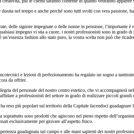
a creatività, più le clienti saranno contente di quanto vedranno apparire 
 durata nel tempo e anche perché sono tutti svolti con vera passione, han
ate, delle signore impegnate o delle nonne in pensione, l’importante è 
ualsiasi impegno vi stia a cuore, i nostri professionisti sono in grado di 
 è un’essenza fashion allo stato puro, la vostra scelta non può che ricader
nicotecnici e lezioni di perfezionamento ha regalato un sogno a tantiss
ora da offrire.
’allegria del personale del nostro centro estetico, che vi accompagnerà n
 affidare a professionisti del settore in grado di realizzare piccoli grand
 ha reso più popolari sul territorio della Capitale facendoci guadagnare la
ma soprattutto sono prodotti che agiscono nel pieno rispetto dell’organis
sati esclusivamente per giovare all’aspetto fisico.
sperienza guadagnata sul campo e alle mani sapienti dei nostri professionis