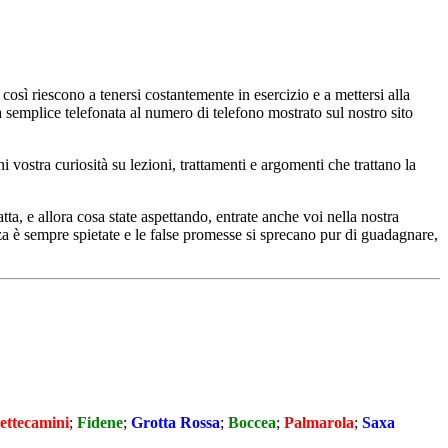
e così riescono a tenersi costantemente in esercizio e a mettersi alla
 semplice telefonata al numero di telefono mostrato sul nostro sito
 vostra curiosità su lezioni, trattamenti e argomenti che trattano la
ta, e allora cosa state aspettando, entrate anche voi nella nostra
za è sempre spietate e le false promesse si sprecano pur di guadagnare,
ettecamini
;
Fidene
;
Grotta Rossa
;
Boccea
;
Palmarola
;
Saxa