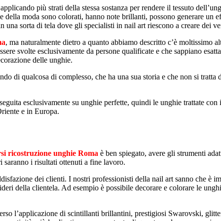
applicando più strati della stessa sostanza per rendere il tessuto dell’u
e della moda sono colorati, hanno note brillanti, possono generare un eff
una sorta di tela dove gli specialisti in nail art riescono a creare dei ver
ma
, ma naturalmente dietro a quanto abbiamo descritto c’è moltissimo altro
ssere svolte esclusivamente da persone qualificate e che sappiano esatt
decorazione delle unghie.
lando di qualcosa di complesso, che ha una sua storia e che non si tratt
eguita esclusivamente su unghie perfette, quindi le unghie trattate con i
Oriente e in Europa.
rsi ricostruzione unghie Roma
è ben spiegato, avere gli strumenti adatt
 saranno i risultati ottenuti a fine lavoro.
isfazione dei clienti. I nostri professionisti della nail art sanno che è i
esideri della clientela. Ad esempio è possibile decorare e colorare le ung
rso l’applicazione di scintillanti brillantini, prestigiosi Swarovski, glitte