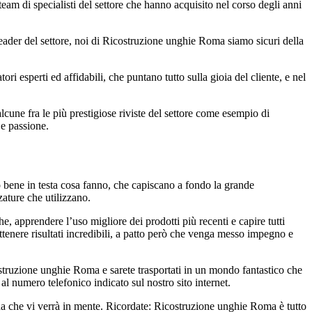
 team di specialisti del settore che hanno acquisito nel corso degli anni
 leader del settore, noi di Ricostruzione unghie Roma siamo sicuri della
i esperti ed affidabili, che puntano tutto sulla gioia del cliente, e nel
alcune fra le più prestigiose riviste del settore come esempio di
 e passione.
no bene in testa cosa fanno, che capiscano a fondo la grande
zature che utilizzano.
e, apprendere l’uso migliore dei prodotti più recenti e capire tutti
ottenere risultati incredibili, a patto però che venga messo impegno e
costruzione unghie Roma e sarete trasportati in un mondo fantastico che
 al numero telefonico indicato sul nostro sito internet.
anda che vi verrà in mente. Ricordate: Ricostruzione unghie Roma è tutto