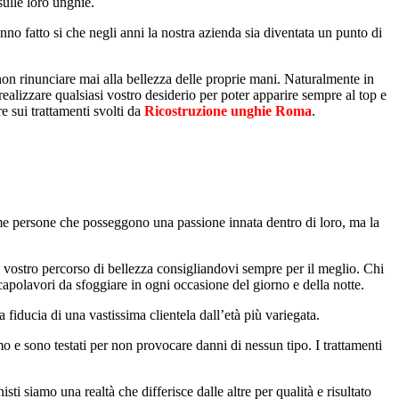
sulle loro unghie.
no fatto si che negli anni la nostra azienda sia diventata un punto di
non rinunciare mai alla bellezza delle proprie mani. Naturalmente in
realizzare qualsiasi vostro desiderio per poter apparire sempre al top e
e sui trattamenti svolti da
Ricostruzione unghie Roma
.
ime persone che posseggono una passione innata dentro di loro, ma la
el vostro percorso di bellezza consigliandovi sempre per il meglio. Chi
i capolavori da sfoggiare in ogni occasione del giorno e della notte.
 fiducia di una vastissima clientela dall’età più variegata.
mo e sono testati per non provocare danni di nessun tipo. I trattamenti
ti siamo una realtà che differisce dalle altre per qualità e risultato