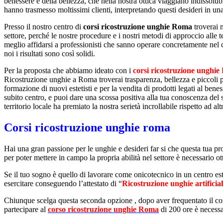
benessere e della bellezza, che nella nostra ottica viaggiano indissol
hanno trasmesso moltissimi clienti, interpretando questi desideri in 
Presso il nostro centro di
corsi ricostruzione unghie Roma
troverai 
settore, perché le nostre procedure e i nostri metodi di approccio alle
meglio affidarsi a professionisti che sanno operare concretamente nel 
noi i risultati sono così solidi.
Per la proposta che abbiamo ideato con i
corsi ricostruzione unghi
Ricostruzione unghie a Roma troverai trasparenza, bellezza e piccoli p
formazione di nuovi estetisti e per la vendita di prodotti legati al benes
subito centro, e puoi dare una scossa positiva alla tua conoscenza del s
territorio locale ha premiato la nostra serietà incrollabile rispetto ad a
Corsi ricostruzione unghie roma
Hai una gran passione per le unghie e desideri far si che questa tua p
per poter mettere in campo la propria abilità nel settore è necessario ott
Se il tuo sogno è quello di lavorare come onicotecnico in un centro es
esercitare conseguendo l’attestato di “
Ricostruzione unghie artificial
Chiunque scelga questa seconda opzione , dopo aver frequentato il corso
partecipare al
corso ricostruzione unghie Roma
di 200 ore è necessa