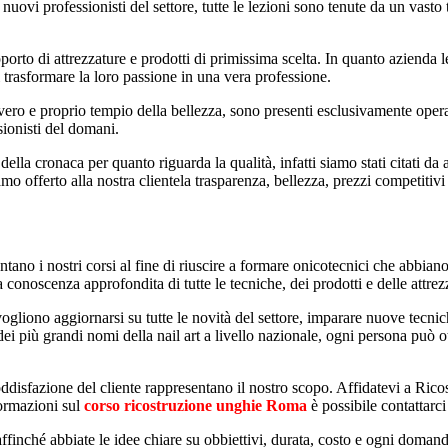
 nuovi professionisti del settore, tutte le lezioni sono tenute da un vasto
upporto di attrezzature e prodotti di primissima scelta. In quanto azienda
 trasformare la loro passione in una vera professione.
vero e proprio tempio della bellezza, sono presenti esclusivamente operator
sionisti del domani.
della cronaca per quanto riguarda la qualità, infatti siamo stati citati da 
o offerto alla nostra clientela trasparenza, bellezza, prezzi competitivi
tano i nostri corsi al fine di riuscire a formare onicotecnici che abbia
conoscenza approfondita di tutte le tecniche, dei prodotti e delle attrez
gliono aggiornarsi su tutte le novità del settore, imparare nuove tecnich
dei più grandi nomi della nail art a livello nazionale, ogni persona può 
a soddisfazione del cliente rappresentano il nostro scopo. Affidatevi a Ri
formazioni sul
corso ricostruzione unghie Roma
è possibile contattarci
ie affinché abbiate le idee chiare su obbiettivi, durata, costo e ogni dom