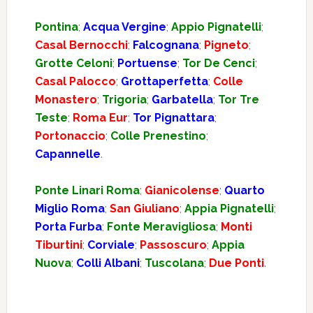
Pontina
;
Acqua Vergine
;
Appio Pignatelli
;
Casal Bernocchi
;
Falcognana
;
Pigneto
;
Grotte Celoni
;
Portuense
;
Tor De Cenci
;
Casal Palocco
;
Grottaperfetta
;
Colle
Monastero
;
Trigoria
;
Garbatella
;
Tor Tre
Teste
;
Roma Eur
;
Tor Pignattara
;
Portonaccio
;
Colle Prenestino
;
Capannelle
.
Ponte Linari Roma
;
Gianicolense
;
Quarto
Miglio Roma
;
San Giuliano
;
Appia Pignatelli
;
Porta Furba
;
Fonte Meravigliosa
;
Monti
Tiburtini
;
Corviale
;
Passoscuro
;
Appia
Nuova
;
Colli Albani
;
Tuscolana
;
Due Ponti
.