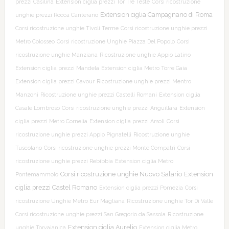
prezzi Casilina
Extension ciglia prezzi Tor Tre Teste
Corsi ricostruzione
Extension ciglia Campagnano di Roma
unghie prezzi Rocca Canterano
Corsi ricostruzione unghie Tivoli Terme
Corsi ricostruzione unghie prezzi
Metro Colosseo
Corsi ricostruzione Unghie Piazza Del Popolo
Corsi
ricostruzione unghie Manziana
Ricostruzione unghie Appio Latino
Extension ciglia prezzi Mandela
Extension ciglia Metro Torre Gaia
Extension ciglia prezzi Cavour
Ricostruzione unghie prezzi Mentro
Manzoni
Ricostruzione unghie prezzi Castelli Romani
Extension ciglia
Casale Lombroso
Corsi ricostruzione unghie prezzi Anguillara
Extension
ciglia prezzi Metro Cornelia
Extension ciglia prezzi Arsoli
Corsi
ricostruzione unghie prezzi Appio Pignatelli
Ricostruzione unghie
Tuscolano
Corsi ricostruzione unghie prezzi Monte Compatri
Corsi
ricostruzione unghie prezzi Rebibbia
Extension ciglia Metro
Corsi ricostruzione unghie Nuovo Salario
Extension
Pontemammolo
ciglia prezzi Castel Romano
Extension ciglia prezzi Pomezia
Corsi
ricostruzione Unghie Metro Eur Magliana
Ricostruzione unghie Tor Di Valle
Corsi ricostruzione unghie prezzi San Gregorio da Sassola
Ricostruzione
Extension ciglia Aurelio
unghie Torvajanica
Extension ciglia Metro