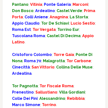
Pantano
;
Vitinia
;
Ponte Galeria
;
Marconi
;
Don Bosco
;
Ardeatino
;
Castel Verde
;
Prima
Porta
;
Colli Aniene
;
Anagnina
;
La Storta
;
Appio Claudio
;
Tor De Schiavi
;
Lucio Sestio
;
Roma Est
;
Tor Vergata
;
Torrino Eur
;
Tuscolana Roma
;
Castel Di Decima
;
Appio
Latino
.
Cristoforo Colombo
;
Torre Gaia
;
Ponte Di
Nona
;
Roma 70
;
Malagrotta
;
Tor Carbone
;
Cinecittà
;
San Vittorio
;
Collina Delle Muse
;
Ardeatina
.
Tor Pagnotta
;
Tor Fiscale Roma
;
Prenestino
;
Sallustiano
;
Villa Gordiani
;
Colle Dei Pini
;
Alessandrino
;
Rebibbia
;
Marco Simone
;
Torrino
.