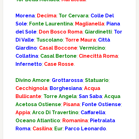
Morena
;
Decima
;
Tor Cervara
;
Colle Del
Sole
;
Fonte Laurentina
;
Maglianella
;
Piana
del Sole
;
Don Bosco Roma
;
Giardinetti
;
Tor
Di Valle
;
Tuscolano
;
Torre Maura
;
Città
Giardino
;
Casal Boccone
;
Vermicino
;
Collatina
;
Casal Bertone
;
Cinecittà Roma
;
Infernetto
;
Case Rosse
.
Divino Amore
;
Grottarossa
;
Statuario
;
Cecchignola
;
Borghesiana
;
Acqua
Bullicante
;
Torre Angela
;
San Saba
;
Acqua
Acetosa Ostiense
;
Pisana
;
Fonte Ostiense
;
Appia
;
Arco Di Travertino
;
Caffarella
;
Oceano Atlantico
;
Romanina
;
Pietralata
Roma
;
Casilina
;
Eur
;
Parco Leonardo
.