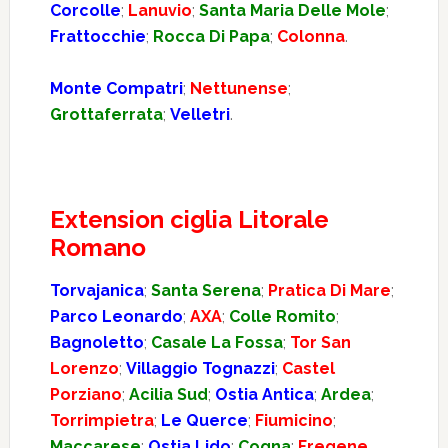
Corcolle
;
Lanuvio
;
Santa Maria Delle Mole
;
Frattocchie
;
Rocca Di Papa
;
Colonna
.
Monte Compatri
;
Nettunense
;
Grottaferrata
;
Velletri
.
Extension ciglia Litorale
Romano
Torvajanica
;
Santa Serena
;
Pratica Di Mare
;
Parco Leonardo
;
AXA
;
Colle Romito
;
Bagnoletto
;
Casale La Fossa
;
Tor San
Lorenzo
;
Villaggio Tognazzi
;
Castel
Porziano
;
Acilia Sud
;
Ostia Antica
;
Ardea
;
Torrimpietra
;
Le Querce
;
Fiumicino
;
Maccarese
;
Ostia Lido
;
Cogna
;
Fregene
.