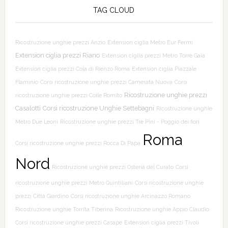
TAG CLOUD
Ricostruzione unghie prezzi Anzio
Extension ciglia Metro Eur Fermi
Extension ciglia prezzi Riano
Extension ciglia prezzi Metro Torre Gaia
Extension ciglia prezzi Cola di Rienzo Roma
Extension ciglia Piazzale
Flaminio
Corsi ricostruzione unghie prezzi Camerata Nuova
Corsi
Ricostruzione unghie prezzi
ricostruzione unghie prezzi Colle Romito
Casalotti
Corsi ricostruzione Unghie Settebagni
Ricostruzione unghie
Metro Due Leoni
Ricostruzione unghie prezzi Tre Pini - Poggio dei fiori
Roma
Corsi ricostruzione unghie prezzi Rocca Di Papa
Nord
Ricostruzione unghie prezzi Osteria del Curato
Corsi
ricostruzione unghie prezzi Metro Quintiliani
Corsi ricostruzione unghie
prezzi Città Giardino
Corsi ricostruzione unghie Arcinazzo Romano
Ricostruzione unghie Torrita Tiberina
Ricostruzione unghie Appio Claudio
Corsi ricostruzione unghie prezzi Casape
Extension ciglia prezzi Tivoli