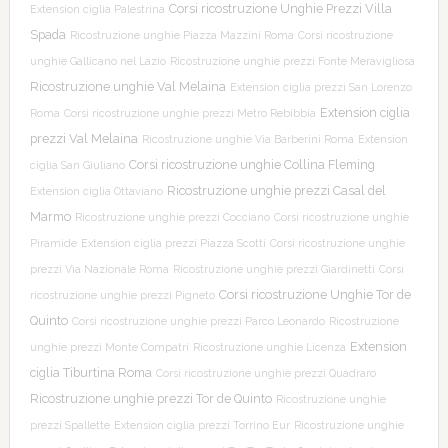
Corsi ricostruzione Unghie Prezzi Villa
Extension ciglia Palestrina
Spada
Ricostruzione unghie Piazza Mazzini Roma
Corsi ricostruzione
unghie Gallicano nel Lazio
Ricostruzione unghie prezzi Fonte Meravigliosa
Ricostruzione unghie Val Melaina
Extension ciglia prezzi San Lorenzo
Extension ciglia
Roma
Corsi ricostruzione unghie prezzi Metro Rebibbia
prezzi Val Melaina
Ricostruzione unghie Via Barberini Roma
Extension
Corsi ricostruzione unghie Collina Fleming
ciglia San Giuliano
Ricostruzione unghie prezzi Casal del
Extension ciglia Ottaviano
Marmo
Ricostruzione unghie prezzi Cocciano
Corsi ricostruzione unghie
Piramide
Extension ciglia prezzi Piazza Scotti
Corsi ricostruzione unghie
prezzi Via Nazionale Roma
Ricostruzione unghie prezzi Giardinetti
Corsi
Corsi ricostruzione Unghie Tor de
ricostruzione unghie prezzi Pigneto
Quinto
Corsi ricostruzione unghie prezzi Parco Leonardo
Ricostruzione
Extension
unghie prezzi Monte Compatri
Ricostruzione unghie Licenza
ciglia Tiburtina Roma
Corsi ricostruzione unghie prezzi Quadraro
Ricostruzione unghie prezzi Tor de Quinto
Ricostruzione unghie
prezzi Spallette
Extension ciglia prezzi Torrino Eur
Ricostruzione unghie