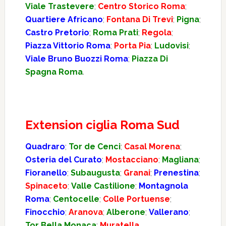
Viale Trastevere
;
Centro Storico Roma
;
Quartiere Africano
;
Fontana Di Trevi
;
Pigna
;
Castro Pretorio
;
Roma Prati
;
Regola
;
Piazza Vittorio Roma
;
Porta Pia
;
Ludovisi
;
Viale Bruno Buozzi Roma
;
Piazza Di
Spagna Roma
.
Extension ciglia Roma Sud
Quadraro
;
Tor de Cenci
;
Casal Morena
;
Osteria del Curato
;
Mostacciano
;
Magliana
;
Fioranello
;
Subaugusta
;
Granai
;
Prenestina
;
Spinaceto
;
Valle Castilione
;
Montagnola
Roma
;
Centocelle
;
Colle Portuense
;
Finocchio
;
Aranova
;
Alberone
;
Vallerano
;
Tor Bella Monaca
;
Muratella
.