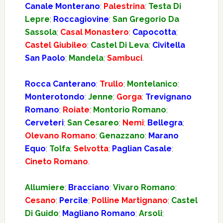
Canale Monterano
;
Palestrina
;
Testa Di
Lepre
;
Roccagiovine
;
San Gregorio Da
Sassola
;
Casal Monastero
;
Capocotta
;
Castel Giubileo
;
Castel Di Leva
;
Civitella
San Paolo
;
Mandela
;
Sambuci
.
Rocca Canterano
;
Trullo
;
Montelanico
;
Monterotondo
;
Jenne
;
Gorga
;
Trevignano
Romano
;
Roiate
;
Montorio Romano
;
Cerveteri
;
San Cesareo
;
Nemi
;
Bellegra
;
Olevano Romano
;
Genazzano
;
Marano
Equo
;
Tolfa
;
Selvotta
;
Paglian Casale
;
Cineto Romano
.
Allumiere
;
Bracciano
;
Vivaro Romano
;
Cesano
;
Percile
;
Polline Martignano
;
Castel
Di Guido
;
Magliano Romano
;
Arsoli
;