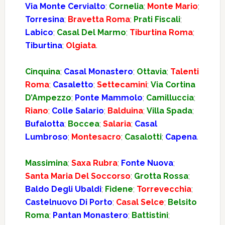
Via Monte Cervialto
;
Cornelia
;
Monte Mario
;
Torresina
;
Bravetta Roma
;
Prati Fiscali
;
Labico
;
Casal Del Marmo
;
Tiburtina Roma
;
Tiburtina
;
Olgiata
.
Cinquina
;
Casal Monastero
;
Ottavia
;
Talenti
Roma
;
Casaletto
;
Settecamini
;
Via Cortina
D’Ampezzo
;
Ponte Mammolo
;
Camilluccia
;
Riano
;
Colle Salario
;
Balduina
;
Villa Spada
;
Bufalotta
;
Boccea
;
Salaria
;
Casal
Lumbroso
;
Montesacro
;
Casalotti
;
Capena
.
Massimina
;
Saxa Rubra
;
Fonte Nuova
;
Santa Maria Del Soccorso
;
Grotta Rossa
;
Baldo Degli Ubaldi
;
Fidene
;
Torrevecchia
;
Castelnuovo Di Porto
;
Casal Selce
;
Belsito
Roma
;
Pantan Monastero
;
Battistini
;