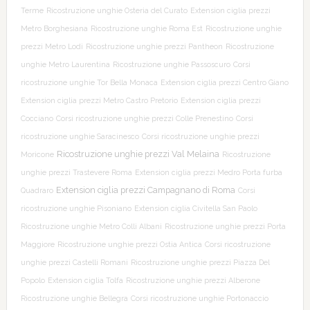
Terme
Ricostruzione unghie Osteria del Curato
Extension ciglia prezzi
Metro Borghesiana
Ricostruzione unghie Roma Est
Ricostruzione unghie
prezzi Metro Lodi
Ricostruzione unghie prezzi Pantheon
Ricostruzione
unghie Metro Laurentina
Ricostruzione unghie Passoscuro
Corsi
ricostruzione unghie Tor Bella Monaca
Extension ciglia prezzi Centro Giano
Extension ciglia prezzi Metro Castro Pretorio
Extension ciglia prezzi
Cocciano
Corsi ricostruzione unghie prezzi Colle Prenestino
Corsi
ricostruzione unghie Saracinesco
Corsi ricostruzione unghie prezzi
Ricostruzione unghie prezzi Val Melaina
Moricone
Ricostruzione
unghie prezzi Trastevere Roma
Extension ciglia prezzi Medro Porta furba
Extension ciglia prezzi Campagnano di Roma
Quadraro
Corsi
ricostruzione unghie Pisoniano
Extension ciglia Civitella San Paolo
Ricostruzione unghie Metro Colli Albani
Ricostruzione unghie prezzi Porta
Maggiore
Ricostruzione unghie prezzi Ostia Antica
Corsi ricostruzione
unghie prezzi Castelli Romani
Ricostruzione unghie prezzi Piazza Del
Popolo
Extension ciglia Tolfa
Ricostruzione unghie prezzi Alberone
Ricostruzione unghie Bellegra
Corsi ricostruzione unghie Portonaccio