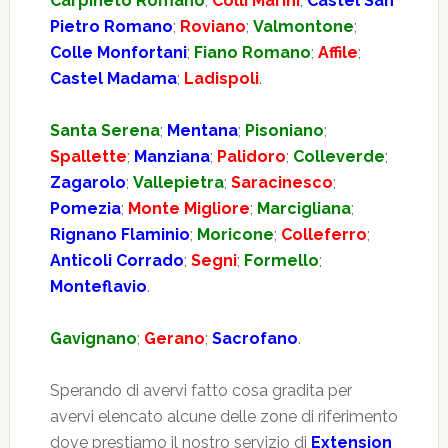
Carpineto Romano
;
Colli Marini
;
Castel San
Pietro Romano
;
Roviano
;
Valmontone
;
Colle Monfortani
;
Fiano Romano
;
Affile
;
Castel Madama
;
Ladispoli
.
Santa Serena
;
Mentana
;
Pisoniano
;
Spallette
;
Manziana
;
Palidoro
;
Colleverde
;
Zagarolo
;
Vallepietra
;
Saracinesco
;
Pomezia
;
Monte Migliore
;
Marcigliana
;
Rignano Flaminio
;
Moricone
;
Colleferro
;
Anticoli Corrado
;
Segni
;
Formello
;
Monteflavio
.
Gavignano
;
Gerano
;
Sacrofano
.
Sperando di avervi fatto cosa gradita per
avervi elencato alcune delle zone di riferimento
dove prestiamo il nostro servizio di
Extension