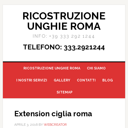
RICOSTRUZIONE
UNGHIE ROMA
INFO: +39 333 292 1244
TELEFONO: 333.2921244
RICOSTRUZIONE UNGHIE ROMA
CHI SIAMO
I NOSTRI SERVIZI
GALLERY
CONTATTI
BLOG
SITEMAP
Extension ciglia roma
APRILE 3, 2016
BY
WEBCREATOR