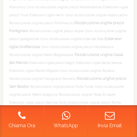
Policlinico
Corsi ricostruzione unghie prezzi Monterotondo
Extension ciglia
prezzi Tivoli
Extension ciglia Nemi
Corsi ricostruzione unghie Appio Latino
Ricostruzione unghie prezzi
Ricostruzione unghie prezzi Portonaccio
Fontignani
Ricostruzione unghie prezzi Appia
Corsi ricostruzione unghie
Extension
prezzi Spregamore
Corsi ricostruzione unghie Colle del Sole
ciglia Grottarossa
Corsi ricostruzione unghie prezzi Montelanico
Ricostruzione unghie Casal
Ricostruzione unghie Metro Borghesiana
del Marmo
Extension ciglia prezzi Segni
Extension ciglia Santa Serena
Extension ciglia Monte Migliore
Corsi ricostruzione unghie Roviano
Ricostruzione unghie prezzi
Ricostruzione unghie Trevignano Romano
San Basilio
Ricostruzione unghie prezzi Porta Furba
Corsi ricostruzione
unghie prezzi Metro Anagnina
Ricostruzione unghie Testa Di Lepre
Extension ciglia prezzi Decima
Corsi ricostruzione unghie prezzi Roma
Ricostruzione unghie Castel Romano
Ricostruzione unghie
Prati
Cassia
Ricostruzione unghie prezzi Monte Migliore
Extension ciglia prezzi
Chiama Ora
WhatsApp
Invia Email
Maccarese
Extension ciglia prezzi Romanina
Corsi ricostruzione unghie
prezzi San Giovanni
Extension ciglia prezzi Colle del Sole
Corsi