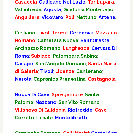
Casaccia
;
Gallicano Nel Lazio
;
Tor Lupara
;
Vallinfreda
;
Agosta
;
Guidonia Montecelio
;
Anguillara
;
Vicovaro
;
Poli
;
Nettuno
;
Artena
.
Ciciliano
;
Tivoli Terme
;
Cerenova
;
Mazzano
Romano
;
Camerata Nuova
;
Sant’Oreste
;
Arcinazzo Romano
;
Lunghezza
;
Cervara Di
Roma
;
Subiaco
;
Palombara Sabina
;
Casape
;
Sant’Angelo Romano
;
Santa Maria
di Galeria
;
Tivoli
;
Licenza
;
Canterano
;
Nerola
;
Capranica Prenestina
;
Castagnola
.
Rocca Di Cave
;
Spregamore
;
Santa
Paloma
;
Nazzano
;
San Vito Romano
;
Villanova Di Guidonia
;
Riofreddo
;
Cave
;
Cerreto Laziale
;
Montelibretti
.