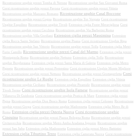
Ricostruzione unghie prezzi Tomba di Nerone
Ricostruzione unghie San Giovanni Roma
Corsi ricostruzione unghie prezzi Pavona
Corsi ricostruzione unghie prezzi Vitinia
Ricostruzione unghie Casal Boccone
Ricostruzione unghie Mazzano Romano
Ricostruzione unghie prezzi Cogna
Ricostruzione unghie Tor Vergata
Corsi ricostruzione
Unghie Esquilino
Ricostruzione unghie Tivoli
Extension ciglia Fonte Meravigliosa
Corsi
ricostruzione unghie prezzi Cecchina
Ricostruzione unghie Via Barberini Roma
Extension ciglia prezzi Massimina
Ricostruzione unghie Villa Gordiani
Extension
ciglia Rocca Santo Stefano
Ricostruzione unghie Pisana
Corsi ricostruzione Unghie Ripa
Ricostruzione unghie San Vittorio
Ricostruzione unghie prezzi Tolfa
Extension ciglia Metri
Ricostruzione unghie prezzi Casal del Marmo
Furio Camillo
Extension ciglia prezzi
Montagnola Roma
Ricostruzione unghie Nettuno
Extension ciglia Tolfa
Ricostruzione
unghie Borghesiana
Extension ciglia prezzi Santa Maria di Galeria
Extension ciglia Metro
Pigneto
Ricostruzione unghie prezzi Prenestina
Corsi ricostruzione Unghie Monte Migliore
Corsi
Corsi ricostruzione unghie prezzi Nettuno
Ricostruzione unghie prezzi Grottaperfetta
ricostruzione unghie Le Rughe
Extension ciglia Esquilino
Extension ciglia Vitinia
Ricostruzione unghie Ciciliano
Ricostruzione unghie Piramide
Ricostruzione unghie prezzi
Corsi ricostruzione unghie Isola Farnese
Tivoli Terme
Ricostruzione unghie prezzi
Villanova Di Guidonia
Corsi ricostruzione unghie Pratica di Mare
Extension ciglia prezzi
Pigna
Ricostruzione unghie Don Bosco Roma
Extension ciglia prezzi Colosseo
Ricostruzione
unghie prezzi Gorga
Corsi ricostruzione unghie Madonnetta
Extension ciglia Metro Re di
Extension ciglia prezzi Osteria Nuova
Corsi ricostruzione unghie
Roma
Cinquina
Ricostruzione unghie prezzi Piazza Bologna Roma
Ricostruzione unghie prezzi
Civitavecchia
Ricostruzione unghie Metro Amba Aradama Ipponio
Ricostruzione unghie
prezzi San Saba
Extension ciglia Madonnetta
Extension ciglia prezzi Metro Battistini
Extension ciglia Tiburtino Terzo
Extension ciglia Camerata Nuova
Corsi ricostruzione