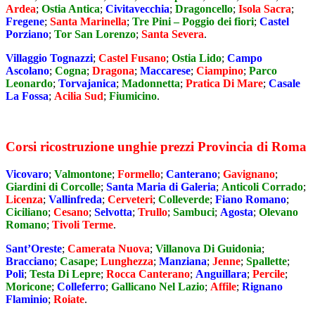
Ardea
;
Ostia Antica
;
Civitavecchia
;
Dragoncello
;
Isola Sacra
;
Fregene
;
Santa Marinella
;
Tre Pini – Poggio dei fiori
;
Castel
Porziano
;
Tor San Lorenzo
;
Santa Severa
.
Villaggio Tognazzi
;
Castel Fusano
;
Ostia Lido
;
Campo
Ascolano
;
Cogna
;
Dragona
;
Maccarese
;
Ciampino
;
Parco
Leonardo
;
Torvajanica
;
Madonnetta
;
Pratica Di Mare
;
Casale
La Fossa
;
Acilia Sud
;
Fiumicino
.
Corsi ricostruzione unghie prezzi Provincia di Roma
Vicovaro
;
Valmontone
;
Formello
;
Canterano
;
Gavignano
;
Giardini di Corcolle
;
Santa Maria di Galeria
;
Anticoli Corrado
;
Licenza
;
Vallinfreda
;
Cerveteri
;
Colleverde
;
Fiano Romano
;
Ciciliano
;
Cesano
;
Selvotta
;
Trullo
;
Sambuci
;
Agosta
;
Olevano
Romano
;
Tivoli Terme
.
Sant’Oreste
;
Camerata Nuova
;
Villanova Di Guidonia
;
Bracciano
;
Casape
;
Lunghezza
;
Manziana
;
Jenne
;
Spallette
;
Poli
;
Testa Di Lepre
;
Rocca Canterano
;
Anguillara
;
Percile
;
Moricone
;
Colleferro
;
Gallicano Nel Lazio
;
Affile
;
Rignano
Flaminio
;
Roiate
.