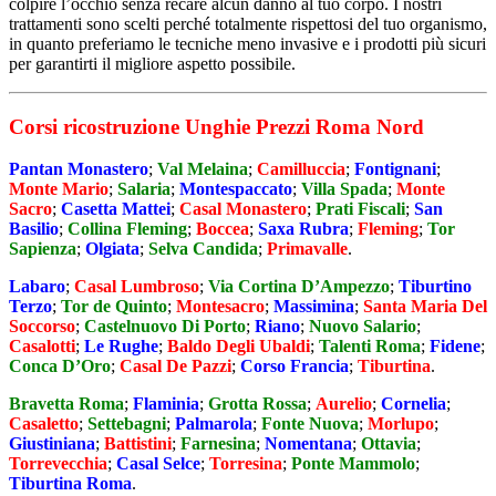
colpire l’occhio senza recare alcun danno al tuo corpo. I nostri
trattamenti sono scelti perché totalmente rispettosi del tuo organismo,
in quanto preferiamo le tecniche meno invasive e i prodotti più sicuri
per garantirti il migliore aspetto possibile.
Corsi ricostruzione Unghie Prezzi Roma Nord
Pantan Monastero
;
Val Melaina
;
Camilluccia
;
Fontignani
;
Monte Mario
;
Salaria
;
Montespaccato
;
Villa Spada
;
Monte
Sacro
;
Casetta Mattei
;
Casal Monastero
;
Prati Fiscali
;
San
Basilio
;
Collina Fleming
;
Boccea
;
Saxa Rubra
;
Fleming
;
Tor
Sapienza
;
Olgiata
;
Selva Candida
;
Primavalle
.
Labaro
;
Casal Lumbroso
;
Via Cortina D’Ampezzo
;
Tiburtino
Terzo
;
Tor de Quinto
;
Montesacro
;
Massimina
;
Santa Maria Del
Soccorso
;
Castelnuovo Di Porto
;
Riano
;
Nuovo Salario
;
Casalotti
;
Le Rughe
;
Baldo Degli Ubaldi
;
Talenti Roma
;
Fidene
;
Conca D’Oro
;
Casal De Pazzi
;
Corso Francia
;
Tiburtina
.
Bravetta Roma
;
Flaminia
;
Grotta Rossa
;
Aurelio
;
Cornelia
;
Casaletto
;
Settebagni
;
Palmarola
;
Fonte Nuova
;
Morlupo
;
Giustiniana
;
Battistini
;
Farnesina
;
Nomentana
;
Ottavia
;
Torrevecchia
;
Casal Selce
;
Torresina
;
Ponte Mammolo
;
Tiburtina Roma
.