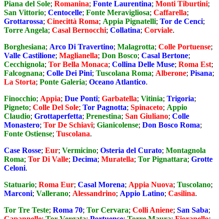
Piana del Sole
;
Romanina
;
Fonte Laurentina
;
Monti Tiburtini
;
San Vittorio
;
Centocelle
;
Fonte Meravigliosa
;
Caffarella
;
Grottarossa
;
Cinecittà Roma
;
Appia Pignatelli
;
Tor de Cenci
;
Torre Angela
;
Casal Bernocchi
;
Collatina
;
Corviale
.
Borghesiana
;
Arco Di Travertino
;
Malagrotta
;
Colle Portuense
;
Valle Castilione
;
Maglianella
;
Don Bosco
;
Casal Bertone
;
Cecchignola
;
Tor Bella Monaca
;
Collina Delle Muse
;
Roma Est
;
Falcognana
;
Colle Dei Pini
;
Tuscolana Roma
;
Alberone
;
Pisana
;
La Storta
;
Ponte Galeria
;
Oceano Atlantico
.
Finocchio
;
Appia
;
Due Ponti
;
Garbatella
;
Vitinia
;
Trigoria
;
Pigneto
;
Colle Del Sole
;
Tor Pagnotta
;
Spinaceto
;
Appio
Claudio
;
Grottaperfetta
;
Prenestina
;
San Giuliano
;
Colle
Monastero
;
Tor De Schiavi
;
Gianicolense
;
Don Bosco Roma
;
Fonte Ostiense
;
Tuscolana
.
Case Rosse
;
Eur
;
Vermicino
;
Osteria del Curato
;
Montagnola
Roma
;
Tor Di Valle
;
Decima
;
Muratella
;
Tor Pignattara
;
Grotte
Celoni
.
Statuario
;
Roma Eur
;
Casal Morena
;
Appia Nuova
;
Tuscolano
;
Marconi
;
Vallerano
;
Alessandrino
;
Appio Latino
;
Casilina
.
Tor Tre Teste
;
Roma 70
;
Tor Cervara
;
Colli Aniene
;
San Saba
;
Capannelle
;
Tor Vergata
;
Portuense
;
Torre Maura
;
Fioranello
;