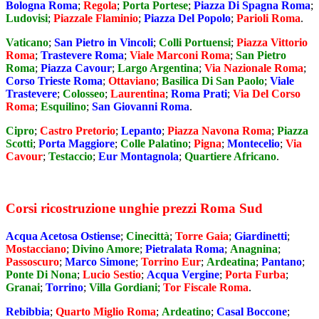
Bologna Roma
;
Regola
;
Porta Portese
;
Piazza Di Spagna Roma
;
Ludovisi
;
Piazzale Flaminio
;
Piazza Del Popolo
;
Parioli Roma
.
Vaticano
;
San Pietro in Vincoli
;
Colli Portuensi
;
Piazza Vittorio
Roma
;
Trastevere Roma
;
Viale Marconi Roma
;
San Pietro
Roma
;
Piazza Cavour
;
Largo Argentina
;
Via Nazionale Roma
;
Corso Trieste Roma
;
Ottaviano
;
Basilica Di San Paolo
;
Viale
Trastevere
;
Colosseo
;
Laurentina
;
Roma Prati
;
Via Del Corso
Roma
;
Esquilino
;
San Giovanni Roma
.
Cipro
;
Castro Pretorio
;
Lepanto
;
Piazza Navona Roma
;
Piazza
Scotti
;
Porta Maggiore
;
Colle Palatino
;
Pigna
;
Montecelio
;
Via
Cavour
;
Testaccio
;
Eur Montagnola
;
Quartiere Africano
.
Corsi ricostruzione unghie prezzi Roma Sud
Acqua Acetosa Ostiense
;
Cinecittà
;
Torre Gaia
;
Giardinetti
;
Mostacciano
;
Divino Amore
;
Pietralata Roma
;
Anagnina
;
Passoscuro
;
Marco Simone
;
Torrino Eur
;
Ardeatina
;
Pantano
;
Ponte Di Nona
;
Lucio Sestio
;
Acqua Vergine
;
Porta Furba
;
Granai
;
Torrino
;
Villa Gordiani
;
Tor Fiscale Roma
.
Rebibbia
;
Quarto Miglio Roma
;
Ardeatino
;
Casal Boccone
;