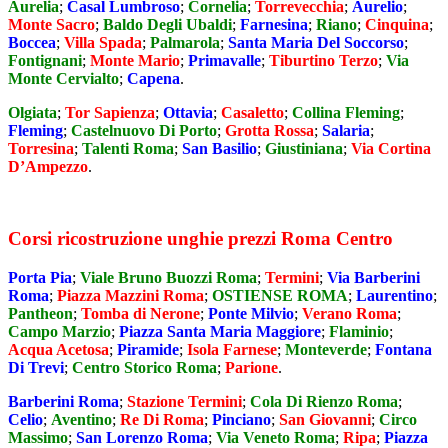
Aurelia
;
Casal Lumbroso
;
Cornelia
;
Torrevecchia
;
Aurelio
;
Monte Sacro
;
Baldo Degli Ubaldi
;
Farnesina
;
Riano
;
Cinquina
;
Boccea
;
Villa Spada
;
Palmarola
;
Santa Maria Del Soccorso
;
Fontignani
;
Monte Mario
;
Primavalle
;
Tiburtino Terzo
;
Via
Monte Cervialto
;
Capena
.
Olgiata
;
Tor Sapienza
;
Ottavia
;
Casaletto
;
Collina Fleming
;
Fleming
;
Castelnuovo Di Porto
;
Grotta Rossa
;
Salaria
;
Torresina
;
Talenti Roma
;
San Basilio
;
Giustiniana
;
Via Cortina
D’Ampezzo
.
Corsi ricostruzione unghie prezzi Roma Centro
Porta Pia
;
Viale Bruno Buozzi Roma
;
Termini
;
Via Barberini
Roma
;
Piazza Mazzini Roma
;
OSTIENSE ROMA
;
Laurentino
;
Pantheon
;
Tomba di Nerone
;
Ponte Milvio
;
Verano Roma
;
Campo Marzio
;
Piazza Santa Maria Maggiore
;
Flaminio
;
Acqua Acetosa
;
Piramide
;
Isola Farnese
;
Monteverde
;
Fontana
Di Trevi
;
Centro Storico Roma
;
Parione
.
Barberini Roma
;
Stazione Termini
;
Cola Di Rienzo Roma
;
Celio
;
Aventino
;
Re Di Roma
;
Pinciano
;
San Giovanni
;
Circo
Massimo
;
San Lorenzo Roma
;
Via Veneto Roma
;
Ripa
;
Piazza