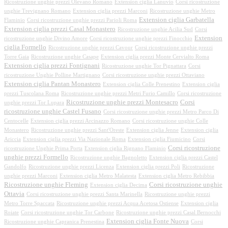
Ricostruzione unghie prezzi Olevano Romano
Extension ciglia Lanuvio
Corsi ricostruzione
unghie Trevignano Romano
Extension ciglia prezzi Marconi
Ricostruzione unghie Metro
Extension ciglia Garbatella
Flaminio
Corsi ricostruzione unghie prezzi Parioli Roma
Extension ciglia prezzi Casal Monastero
Ricostruzione unghie Acilia Sud
Corsi
Extension
ricostruzione unghie Divino Amore
Corsi ricostruzione unghie prezzi Finocchio
ciglia Formello
Ricostruzione unghie prezzi Cavour
Corsi ricostruzione unghie prezzi
Torre Gaia
Ricostruzione unghie Casape
Extension ciglia prezzi Monte Cervialto Roma
Extension ciglia prezzi Fontignani
Ricostruzione unghie Tor Pignattara
Corsi
ricostruzione Unghie Polline Martignano
Corsi ricostruzione unghie prezzi Ottaviano
Extension ciglia Pantan Monastero
Extension ciglia Colle Prenestino
Extension ciglia
prezzi Tuscolana Roma
Ricostruzione unghie prezzi Metri Furio Camillo
Corsi ricostruzione
Ricostruzione unghie prezzi Montesacro
Corsi
unghie prezzi Tor Lupara
ricostruzione unghie Castel Fusano
Corsi ricostruzione unghie prezzi Metro Parco Di
Centocelle
Extension ciglia prezzi Arcinazzo Romano
Corsi ricostruzione unghie Colle
Monastero
Ricostruzione unghie prezzi Sant'Oreste
Extension ciglia Jenne
Extension ciglia
Ariccia
Extension ciglia prezzi Via Nazionale Roma
Extension ciglia Fiumicino
Corsi
Corsi ricostruzione
ricostruzione Unghie Prima Porta
Extension ciglia Rignano Flaminio
unghie prezzi Formello
Ricostruzione unghie Bagnoletto
Extension ciglia prezzi Castel
Gandolfo
Ricostruzione unghie prezzi Licenza
Extension ciglia prezzi Poli
Ricostruzione
unghie prezzi Marconi
Extension ciglia Metro Malatesta
Extension ciglia Metro Rebibbia
Ricostruzione unghie Fleming
Corsi ricostruzione unghie
Extension ciglia Decima
Ottavia
Corsi ricostruzione unghie prezzi Santa Marinella
Ricostruzione unghie prezzi
Metro Torre Spaccata
Ricostruzione unghie prezzi Acqua Acetosa Ostiense
Extension ciglia
Roiate
Corsi ricostruzione unghie Tor Carbone
Ricostruzione unghie prezzi Casal Bernocchi
Extension ciglia Fonte Nuova
Ricostruzione unghie Capranica Prenestina
Corsi