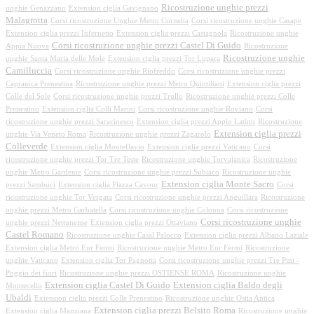
Ricostruzione unghie prezzi
unghie Genazzano
Extension ciglia Gavignano
Malagrotta
Corsi ricostruzione Unghie Metro Cornelia
Corsi ricostruzione unghie Casape
Extension ciglia prezzi Infernetto
Extension ciglia prezzi Castagnola
Ricostruzione unghie
Corsi ricostruzione unghie prezzi Castel Di Guido
Appia Nuova
Ricostruzione
Ricostruzione unghie
unghie Santa Maria delle Mole
Extension ciglia prezzi Tor Lupara
Camilluccia
Corsi ricostruzione unghie Riofreddo
Corsi ricostruzione unghie prezzi
Capranica Prenestina
Ricostruzione unghie prezzi Metro Quintiliani
Extension ciglia prezzi
Colle del Sole
Corsi ricostruzione unghie prezzi Trullo
Ricostruzione unghie prezzi Colle
Prenestino
Extension ciglia Colli Marini
Corsi ricostruzione unghie Roviano
Corsi
ricostruzione unghie prezzi Saracinesco
Extension ciglia prezzi Appio Latino
Ricostruzione
Extension ciglia prezzi
unghie Via Veneto Roma
Ricostruzione unghie prezzi Zagarolo
Colleverde
Extension ciglia Monteflavio
Extension ciglia prezzi Vaticano
Corsi
ricostruzione unghie prezzi Tor Tre Teste
Ricostruzione unghie Torvajanica
Ricostruzione
unghie Metro Gardenie
Corsi ricostruzione unghie prezzi Subiaco
Ricostruzione unghie
Extension ciglia Monte Sacro
prezzi Sambuci
Extension ciglia Piazza Cavour
Corsi
ricostruzione unghie Tor Vergata
Corsi ricostruzione unghie prezzi Anguillara
Ricostruzione
unghie prezzi Metro Garbatella
Corsi ricostruzione unghie Colonna
Corsi ricostruzione
Corsi ricostruzione unghie
unghie prezzi Nettunense
Extension ciglia prezzi Ottaviano
Castel Romano
Ricostruzione unghie Casal Palocco
Extension ciglia prezzi Albano Laziale
Extension ciglia Metro Eur Fermi
Ricostruzione unghie Metro Eur Fermi
Ricostruzione
unghie Vaticano
Extension ciglia Tor Pagnotta
Corsi ricostruzione unghie prezzi Tre Pini -
Poggio dei fiori
Ricostruzione unghie prezzi OSTIENSE ROMA
Ricostruzione unghie
Extension ciglia Castel Di Guido
Extension ciglia Baldo degli
Montecelio
Ubaldi
Extension ciglia prezzi Colle Prenestino
Ricostruzione unghie Ostia Antica
Extension ciglia prezzi Belsito Roma
Extension ciglia Manziana
Ricostruzione unghie