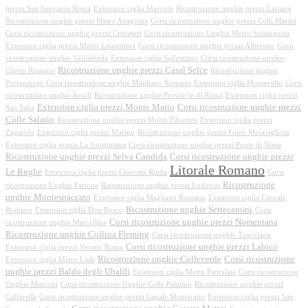
prezzi San Giovanni Roma
Extension ciglia Marconi
Ricostruzione unghie prezzi Lariano
Ricostruzione unghie prezzi Metro Anagnina
Corsi ricostruzione unghie prezzi Colli Marini
Corsi ricostruzione unghie prezzi Cerveteri
Corsi ricostruzione Unghie Metro Subaugusta
Extension ciglia prezzi Metro Laurentina
Corsi ricostruzione unghie prezzi Alberone
Corsi
ricostruzione unghie Vallinfreda
Extension ciglia Sallustiano
Corsi ricostruzione unghie
Ricostruzione unghie prezzi Casal Selce
Cineto Romano
Ricostruzione unghie
Portonaccio
Corsi ricostruzione unghie Magliano Romano
Extension ciglia Montecelio
Corsi
ricostruzione unghie Arsoli
Ricostruzione unghie Provincie di Roma
Extension ciglia prezzi
Extension ciglia prezzi Monte Mario
Corsi ricostruzione unghie prezzi
San Saba
Colle Salario
Ricostruzione unghie prezzi Monti Tiburtini
Extension ciglia prezzi
Zagarolo
Extension ciglia prezzi Marino
Ricostruzione unghie prezzi Fonte Meravigliosa
Extension ciglia prezzi La Giustiniana
Corsi ricostruzione unghie prezzi Ponte di Nona
Ricostruzione unghie prezzi Selva Candida
Corsi ricostruzione unghie prezzi
Litorale Romano
Le Rughe
Extension ciglia prezzi Cinecittà Roma
Corsi
Ricostruzione
ricostruzione Unghie Parione
Ricostruzione unghie prezzi Ludovisi
unghie Montespaccato
Extension ciglia Magliano Romano
Extension ciglia Litorale
Ricostruzione unghie Settecamini
Romano
Extension ciglia Don Bosco
Corsi
Corsi ricostruzione unghie prezzi Nomentana
ricostruzione unghie Marcellina
Ricostruzione unghie Collina Fleming
Corsi ricostruzione unghie Tuscolana
Corsi ricostruzione unghie prezzi Labico
Extension ciglia prezzi Verano Roma
Ricostruzione unghie Colleverde
Corsi ricostruzione
Extension ciglia Metro Lodi
unghie prezzi Baldo degli Ubaldi
Extension ciglia Metro Pietralata
Corsi ricostruzione
Unghie Marconi
Corsi ricostruzione Unghie Colle Palatino
Ricostruzione unghie prezzi
Caffarella
Corsi ricostruzione unghie prezzi Canale Monterano
Extension ciglia prezzi San