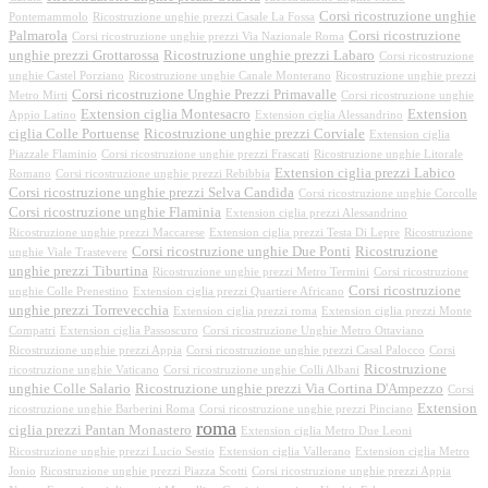
Corsi ricostruzione unghie
Pontemammolo
Ricostruzione unghie prezzi Casale La Fossa
Palmarola
Corsi ricostruzione
Corsi ricostruzione unghie prezzi Via Nazionale Roma
unghie prezzi Grottarossa
Ricostruzione unghie prezzi Labaro
Corsi ricostruzione
unghie Castel Porziano
Ricostruzione unghie Canale Monterano
Ricostruzione unghie prezzi
Corsi ricostruzione Unghie Prezzi Primavalle
Metro Mirti
Corsi ricostruzione unghie
Extension ciglia Montesacro
Extension
Appio Latino
Extension ciglia Alessandrino
ciglia Colle Portuense
Ricostruzione unghie prezzi Corviale
Extension ciglia
Piazzale Flaminio
Corsi ricostruzione unghie prezzi Frascati
Ricostruzione unghie Litorale
Extension ciglia prezzi Labico
Romano
Corsi ricostruzione unghie prezzi Rebibbia
Corsi ricostruzione unghie prezzi Selva Candida
Corsi ricostruzione unghie Corcolle
Corsi ricostruzione unghie Flaminia
Extension ciglia prezzi Alessandrino
Ricostruzione unghie prezzi Maccarese
Extension ciglia prezzi Testa Di Lepre
Ricostruzione
Corsi ricostruzione unghie Due Ponti
Ricostruzione
unghie Viale Trastevere
unghie prezzi Tiburtina
Ricostruzione unghie prezzi Metro Termini
Corsi ricostruzione
Corsi ricostruzione
unghie Colle Prenestino
Extension ciglia prezzi Quartiere Africano
unghie prezzi Torrevecchia
Extension ciglia prezzi roma
Extension ciglia prezzi Monte
Compatri
Extension ciglia Passoscuro
Corsi ricostruzione Unghie Metro Ottaviano
Ricostruzione unghie prezzi Appia
Corsi ricostruzione unghie prezzi Casal Palocco
Corsi
Ricostruzione
ricostruzione unghie Vaticano
Corsi ricostruzione unghie Colli Albani
unghie Colle Salario
Ricostruzione unghie prezzi Via Cortina D'Ampezzo
Corsi
Extension
ricostruzione unghie Barberini Roma
Corsi ricostruzione unghie prezzi Pinciano
roma
ciglia prezzi Pantan Monastero
Extension ciglia Metro Due Leoni
Ricostruzione unghie prezzi Lucio Sestio
Extension ciglia Vallerano
Extension ciglia Metro
Jonio
Ricostruzione unghie prezzi Piazza Scotti
Corsi ricostruzione unghie prezzi Appia