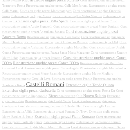
Ricostruzione unghie prezzi Aurelio
Santo Stefano
Corsi ricostruzione unghie prezzi
Trastevere Roma
Ricostruzione unghie prezzi Colle Monfortani
Ricostruzione unghie prezzi
Colli Marini
Extension ciglia prezzi Montecompatri
Corsi ricostruzione unghie Cinecittà
Roma
Extension ciglia Appia Nuova
Ricostruzione unghie Metro Marconi
Extension ciglia
Extension ciglia prezzi Villa Spada
Cavour
Extension ciglia prezzi Jenne
Corsi
ricostruzione unghie Appio Pignatelli
Corsi ricostruzione unghie prezzi Metro Battistini
Corsi
Corsi ricostruzione unghie prezzi
ricostruzione unghie prezzi Anguillara Sabazia
Bravetta Roma
Ricostruzione unghie prezzi Case Rosse
Corsi ricostruzione unghie prezzi
Metro Flaminio
Ricostruzione unghie prezzi Arcinazzo Romano
Extension ciglia AXA
Corsi
ricostruzione unghie Ardeatina
Ricostruzione unghie Marcellina
Corsi ricostruzione Unghie
Cogna
Ricostruzione unghie prezzi Piazza Santa Maria Maggiore
Corsi ricostruzione Unghie
Corsi ricostruzione unghie prezzi Conca
Metro Libia
Extension ciglia prezzi Pomezia
D’Oro
Ricostruzione unghie prezzi Conca D’Oro
Ricostruzione unghie Metro San
Giovanni
Corsi ricostruzione unghie prezzi Torre Angela
Ricostruzione unghie Montelanico
Ricostruzione unghie prezzi Metro Piramide
Ricostruzione unghie Monte Migliore
Ricostruzione unghie Castel di Leva
Extension ciglia prezzi Percile
Ricostruzione unghie
Castelli Romani
Extension ciglia Tor de Quinto
Trastevere Roma
Extension ciglia prezzi Garbatella
Corsi ricostruzione unghie prezzi Roma Est
Corsi
Ricostruzione unghie Nuovo Salario
ricostruzione unghie Dragoncello
Extension
ciglia Finocchio
Ricostruzione unghie Castel Verde
Corsi ricostruzione unghie prezzi
Gavignano
Corsi ricostruzione unghie prezzi Colle dei Pini
Extension ciglia Casilina
Extension ciglia Affile
Extension ciglia prezzi Fontana Di Trevi
Extension ciglia prezzi
Extension ciglia prezzi Fiano Romano
Metro Basilica S. Paolo
Corsi ricostruzione
unghie prezzi Porta Maggiore
Extension ciglia Casape
Extension ciglia Stazione Termini
Corsi ricostruzione Unghie Metro Monti Tiburtino
Corsi ricostruzione unghie prezzi Piazza