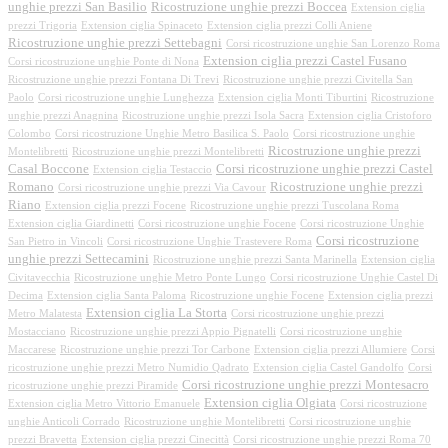
unghie prezzi San Basilio
Ricostruzione unghie prezzi Boccea
Extension ciglia
prezzi Trigoria
Extension ciglia Spinaceto
Extension ciglia prezzi Colli Aniene
Ricostruzione unghie prezzi Settebagni
Corsi ricostruzione unghie San Lorenzo Roma
Extension ciglia prezzi Castel Fusano
Corsi ricostruzione unghie Ponte di Nona
Ricostruzione unghie prezzi Fontana Di Trevi
Ricostruzione unghie prezzi Civitella San
Paolo
Corsi ricostruzione unghie Lunghezza
Extension ciglia Monti Tiburtini
Ricostruzione
unghie prezzi Anagnina
Ricostruzione unghie prezzi Isola Sacra
Extension ciglia Cristoforo
Colombo
Corsi ricostruzione Unghie Metro Basilica S. Paolo
Corsi ricostruzione unghie
Ricostruzione unghie prezzi
Montelibretti
Ricostruzione unghie prezzi Montelibretti
Casal Boccone
Corsi ricostruzione unghie prezzi Castel
Extension ciglia Testaccio
Romano
Ricostruzione unghie prezzi
Corsi ricostruzione unghie prezzi Via Cavour
Riano
Extension ciglia prezzi Focene
Ricostruzione unghie prezzi Tuscolana Roma
Extension ciglia Giardinetti
Corsi ricostruzione unghie Focene
Corsi ricostruzione Unghie
Corsi ricostruzione
San Pietro in Vincoli
Corsi ricostruzione Unghie Trastevere Roma
unghie prezzi Settecamini
Ricostruzione unghie prezzi Santa Marinella
Extension ciglia
Civitavecchia
Ricostruzione unghie Metro Ponte Lungo
Corsi ricostruzione Unghie Castel Di
Decima
Extension ciglia Santa Paloma
Ricostruzione unghie Focene
Extension ciglia prezzi
Extension ciglia La Storta
Metro Malatesta
Corsi ricostruzione unghie prezzi
Mostacciano
Ricostruzione unghie prezzi Appio Pignatelli
Corsi ricostruzione unghie
Maccarese
Ricostruzione unghie prezzi Tor Carbone
Extension ciglia prezzi Allumiere
Corsi
ricostruzione unghie prezzi Metro Numidio Qadrato
Extension ciglia Castel Gandolfo
Corsi
Corsi ricostruzione unghie prezzi Montesacro
ricostruzione unghie prezzi Piramide
Extension ciglia Olgiata
Extension ciglia Metro Vittorio Emanuele
Corsi ricostruzione
unghie Anticoli Corrado
Ricostruzione unghie Montelibretti
Corsi ricostruzione unghie
prezzi Bravetta
Extension ciglia prezzi Cinecittà
Corsi ricostruzione unghie prezzi Roma 70