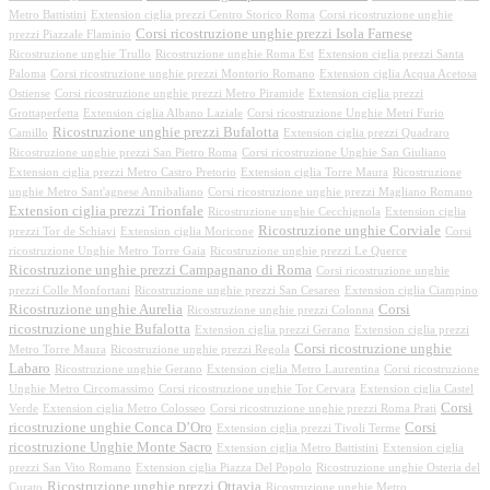
Metro Battistini
Extension ciglia prezzi Centro Storico Roma
Corsi ricostruzione unghie
Corsi ricostruzione unghie prezzi Isola Farnese
prezzi Piazzale Flaminio
Ricostruzione unghie Trullo
Ricostruzione unghie Roma Est
Extension ciglia prezzi Santa
Paloma
Corsi ricostruzione unghie prezzi Montorio Romano
Extension ciglia Acqua Acetosa
Ostiense
Corsi ricostruzione unghie prezzi Metro Piramide
Extension ciglia prezzi
Grottaperfetta
Extension ciglia Albano Laziale
Corsi ricostruzione Unghie Metri Furio
Ricostruzione unghie prezzi Bufalotta
Camillo
Extension ciglia prezzi Quadraro
Ricostruzione unghie prezzi San Pietro Roma
Corsi ricostruzione Unghie San Giuliano
Extension ciglia prezzi Metro Castro Pretorio
Extension ciglia Torre Maura
Ricostruzione
unghie Metro Sant'agnese Annibaliano
Corsi ricostruzione unghie prezzi Magliano Romano
Extension ciglia prezzi Trionfale
Ricostruzione unghie Cecchignola
Extension ciglia
Ricostruzione unghie Corviale
prezzi Tor de Schiavi
Extension ciglia Moricone
Corsi
ricostruzione Unghie Metro Torre Gaia
Ricostruzione unghie prezzi Le Querce
Ricostruzione unghie prezzi Campagnano di Roma
Corsi ricostruzione unghie
prezzi Colle Monfortani
Ricostruzione unghie prezzi San Cesareo
Extension ciglia Ciampino
Ricostruzione unghie Aurelia
Corsi
Ricostruzione unghie prezzi Colonna
ricostruzione unghie Bufalotta
Extension ciglia prezzi Gerano
Extension ciglia prezzi
Corsi ricostruzione unghie
Metro Torre Maura
Ricostruzione unghie prezzi Regola
Labaro
Ricostruzione unghie Gerano
Extension ciglia Metro Laurentina
Corsi ricostruzione
Unghie Metro Circomassimo
Corsi ricostruzione unghie Tor Cervara
Extension ciglia Castel
Corsi
Verde
Extension ciglia Metro Colosseo
Corsi ricostruzione unghie prezzi Roma Prati
ricostruzione unghie Conca D’Oro
Corsi
Extension ciglia prezzi Tivoli Terme
ricostruzione Unghie Monte Sacro
Extension ciglia Metro Battistini
Extension ciglia
prezzi San Vito Romano
Extension ciglia Piazza Del Popolo
Ricostruzione unghie Osteria del
Ricostruzione unghie prezzi Ottavia
Curato
Ricostruzione unghie Metro