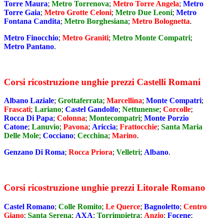
Torre Maura
;
Metro Torrenova
;
Metro Torre Angela
;
Metro
Torre Gaia
;
Metro Grotte Celoni
;
Metro Due Leoni
;
Metro
Fontana Candita
;
Metro Borghesiana
;
Metro Bolognetta
.
Metro Finocchio
;
Metro Graniti
;
Metro Monte Compatri
;
Metro Pantano
.
Corsi ricostruzione unghie prezzi Castelli Romani
Albano Laziale
;
Grottaferrata
;
Marcellina
;
Monte Compatri
;
Frascati
;
Lariano
;
Castel Gandolfo
;
Nettunense
;
Corcolle
;
Rocca Di Papa
;
Colonna
;
Montecompatri
;
Monte Porzio
Catone
;
Lanuvio
;
Pavona
;
Ariccia
;
Frattocchie
;
Santa Maria
Delle Mole
;
Cocciano
;
Cecchina
;
Marino
.
Genzano Di Roma
;
Rocca Priora
;
Velletri
;
Albano
.
Corsi ricostruzione unghie prezzi Litorale Romano
Castel Romano
;
Colle Romito
;
Le Querce
;
Bagnoletto
;
Centro
Giano
;
Santa Serena
;
AXA
;
Torrimpietra
;
Anzio
;
Focene
;