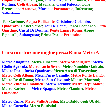
Pontina
;
Colli Albani
;
Magliana
;
Casal Palocco
;
Colle
Prenestino
;
Aranova
;
Morena
;
Portonaccio
;
Infernetto
;
Sallustiano
.
Tor Carbone
;
Acqua Bullicante
;
Cristoforo Colombo
;
Quadraro
;
Castel Verde
;
Tor De Cenci
;
Parco Leonardo
;
Città
Giardino
;
Castel Di Decima
;
Ponte Linari Roma
;
Appio
Pignatelli
;
Subaugusta
;
Prima Porta
;
Prenestino
.
Corsi ricostruzione unghie prezzi Roma Metro A
Metro Anagnina
;
Metro Cinecitta
;
Metro Subaugusta
;
Metro
Giulio Agricola
;
Metro Lucio Sestio
;
Metro Numidio Qadrato
;
Medro Porta furba Quadraro
;
Metro Arco di Travertino
;
Metro Colli Albani
;
Metri Furio Camillo
;
Metro Ponte Lungo
;
Metro Re di Roma
;
Metro San Giovanni
;
Mentro Manzoni
;
Metro Vittorio Emanuele
;
Metro Termini
;
Metro Repubblica
;
Metro Barberini
;
Metro Spagna
;
Metro Flaminio
;
Metro
Ottaviano
.
Metro Cipro
;
Metro Valle Aurelia
;
Meto Baldo degli Ubaldi
;
Metro Cornelia
;
Metro Battistini
.