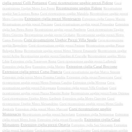
ciglia prezzi Colli Portuensi
Corsi ricostruzione unghie prezzi Fidene
Corsi
Ricostruzione unghie Fidene
ricostruzione Unghie Metro Eur Fermi
Ricostruzione
unghie San Lorenzo Roma
Corsi ricostruzione unghie Mandela
Ricostruzione unghie prezzi
Extension ciglia prezzi Montesacro
Metro Cinecitta
Extension ciglia Campo Marzio
Ricostruzione unghie prezzi Pinciano
Corsi ricostruzione unghie prezzi Prenestina
Extension
ciglia San Pietro Roma
Ricostruzione unghie prezzi Pantheon
Corsi ricostruzione Unghie
Metro Cinecitta
Ricostruzione unghie prezzi Ciciliano
Ricostruzione unghie prezzi Metro
Corsi ricostruzione Unghie Prezzi Villa Spada
Castro Pretorio
Corsi ricostruzione
unghie Bagnoletto
Corsi ricostruzione unghie prezzi Parione
Ricostruzione unghie Piazza
Bologna Roma
Ricostruzione unghie prezzi Metro Vittorio Emanuele
Ricostruzione unghie
prezzi Ardea
Ricostruzione unghie prezzi Giardini di Corcolle
Ricostruzione unghie Metro
Libia
Extension ciglia Trastevere Roma
Corsi ricostruzione unghie prezzi Ladispoli
Extension ciglia Casal Boccone
Extension ciglia Ripa
Extension ciglia Marino
Extension ciglia prezzi Corso Francia
Corsi ricostruzione unghie Marco Simone
Extension ciglia prezzi Metro Fontana Candita
Extension ciglia prezzi Passoscuro
Corsi
ricostruzione unghie prezzi Metro Fontana Candita
Extension ciglia Morena
Corsi
ricostruzione unghie prezzi Falcognana
Extension ciglia prezzi Villa Gordiani
Corsi
ricostruzione unghie prezzi Piazza Mazzini Roma
Ricostruzione unghie prezzi Fonte Ostiense
Corsi ricostruzione Unghie Metro Gardenie
Extension ciglia Metro Cinecitta
Corsi
ricostruzione Unghie Metro Alessandrino
Corsi ricostruzione unghie prezzi Metro Giulio
Corsi ricostruzione unghie
Agricola
Extension ciglia prezzi Metro Marconi
Montesacro
Ricostruzione unghie prezzi Sacrofano
Extension ciglia Nettunense
Extension
Extension ciglia Casal
ciglia prezzi Metro Jonio
Extension ciglia prezzi Fioranello
Monastero
Extension ciglia prezzi Ottavia
Extension ciglia San Giovanni
Extension
ciglia prezzi Sacrofano
Corsi ricostruzione unghie prezzi Gerano
Corsi ricostruzione unghie