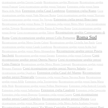
ricostruzione unghie Cerreto Laziale
Ricostruzione unghie Moricone
Ricostruzione unghie
prezzi Frascati
Corsi ricostruzione unghie prezzi Vaticano
Extension ciglia prezzi Santa
Extension ciglia Casal Lumbroso
Extension ciglia Riano
Maria delle Mole
Corsi
ricostruzione unghie prezzi Viale Marconi Roma
Corsi ricostruzione unghie prezzi Vicovaro
Extension ciglia prezzi Bracciano
Corsi ricostruzione unghie prezzi Tor Vergata
Ricostruzione unghie prezzi Roma 70
Extension ciglia prezzi Metro Mirti
Corsi ricostruzione
unghie Trigoria
Ricostruzione unghie Piazza di Spagna Roma
Corsi ricostruzione unghie
Ricostruzione unghie Campagnano di
prezzi Appia
Corsi ricostruzione unghie Talenti
Roma Sud
Roma
Corsi ricostruzione unghie prezzi Colle Portuense
Ricostruzione unghie Metro Grotte Celoni
Ricostruzione unghie Civitella San Paolo
Corsi
ricostruzione unghie prezzi Casale Lombroso
Ricostruzione unghie prezzi Acilia Sud
Ricostruzione unghie prezzi Pineta
Ricostruzione unghie prezzi Metro Alessandrino
Sacchetti
Corsi
Ricostruzione unghie prezzi Gerano
Extension ciglia prezzi Colonna
ricostruzione unghie prezzi Osteria Nuova
Corsi ricostruzione unghie prezzi
Corso Francia
Ricostruzione unghie Metro Monte Compatri
Ricostruzione unghie prezzi
Corsi ricostruzione unghie prezzi Nuovo Salario
Rignano Flaminio
Corsi
Extension ciglia Casal del Marmo
Ricostruzione
ricostruzione unghie Quadraro
unghie prezzi Primavalle
Extension ciglia prezzi Piazza Navona Roma
Ricostruzione
unghie prezzi Affile
Extension ciglia Torrimpietra
Ricostruzione unghie prezzi Santa Maria
delle Mole
Ricostruzione unghie prezzi Polline Martignano
Extension ciglia Anticoli Corrado
Extension ciglia Casalotti
Extension ciglia prezzi Sallustiano
Extension ciglia Capocotta
Corsi ricostruzione
Extension ciglia prezzi Dragona
Extension ciglia prezzi Casape
unghie prezzi Castel Giubileo
Ricostruzione unghie prezzi Olgiata
Corsi
ricostruzione unghie prezzi Maccarese
Extension ciglia Metro Amba Aradama Ipponio
Ricostruzione unghie prezzi Via Monte Cervialto
Extension ciglia prezzi Prati