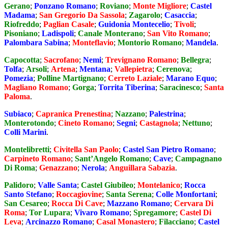
Gerano
;
Ponzano Romano
;
Roviano
;
Monte Migliore
;
Castel
Madama
;
San Gregorio Da Sassola
;
Zagarolo
;
Casaccia
;
Riofreddo
;
Paglian Casale
;
Guidonia Montecelio
;
Tivoli
;
Pisoniano
;
Ladispoli
;
Canale Monterano
;
San Vito Romano
;
Palombara Sabina
;
Monteflavio
;
Montorio Romano
;
Mandela
.
Capocotta
;
Sacrofano
;
Nemi
;
Trevignano Romano
;
Bellegra
;
Tolfa
;
Arsoli
;
Artena
;
Mentana
;
Vallepietra
;
Cerenova
;
Pomezia
;
Polline Martignano
;
Cerreto Laziale
;
Marano Equo
;
Magliano Romano
;
Gorga
;
Torrita Tiberina
;
Saracinesco
;
Santa
Paloma
.
Subiaco
;
Capranica Prenestina
;
Nazzano
;
Palestrina
;
Monterotondo
;
Cineto Romano
;
Segni
;
Castagnola
;
Nettuno
;
Colli Marini
.
Montelibretti
;
Civitella San Paolo
;
Castel San Pietro Romano
;
Carpineto Romano
;
Sant’Angelo Romano
;
Cave
;
Campagnano
Di Roma
;
Genazzano
;
Nerola
;
Anguillara Sabazia
.
Palidoro
;
Valle Santa
;
Castel Giubileo
;
Montelanico
;
Rocca
Santo Stefano
;
Roccagiovine
;
Santa Serena
;
Colle Monfortani
;
San Cesareo
;
Rocca Di Cave
;
Mazzano Romano
;
Cervara Di
Roma
;
Tor Lupara
;
Vivaro Romano
;
Spregamore
;
Castel Di
Leva
;
Arcinazzo Romano
;
Casal Monastero
;
Filacciano
;
Castel