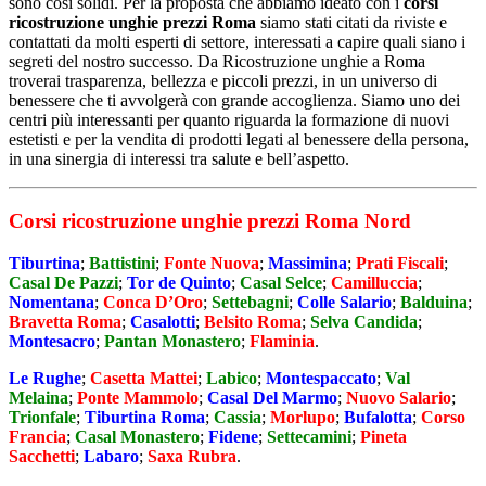
sono così solidi. Per la proposta che abbiamo ideato con i
corsi
ricostruzione unghie prezzi Roma
siamo stati citati da riviste e
contattati da molti esperti di settore, interessati a capire quali siano i
segreti del nostro successo. Da Ricostruzione unghie a Roma
troverai trasparenza, bellezza e piccoli prezzi, in un universo di
benessere che ti avvolgerà con grande accoglienza. Siamo uno dei
centri più interessanti per quanto riguarda la formazione di nuovi
estetisti e per la vendita di prodotti legati al benessere della persona,
in una sinergia di interessi tra salute e bell’aspetto.
Corsi ricostruzione unghie prezzi Roma Nord
Tiburtina
;
Battistini
;
Fonte Nuova
;
Massimina
;
Prati Fiscali
;
Casal De Pazzi
;
Tor de Quinto
;
Casal Selce
;
Camilluccia
;
Nomentana
;
Conca D’Oro
;
Settebagni
;
Colle Salario
;
Balduina
;
Bravetta Roma
;
Casalotti
;
Belsito Roma
;
Selva Candida
;
Montesacro
;
Pantan Monastero
;
Flaminia
.
Le Rughe
;
Casetta Mattei
;
Labico
;
Montespaccato
;
Val
Melaina
;
Ponte Mammolo
;
Casal Del Marmo
;
Nuovo Salario
;
Trionfale
;
Tiburtina Roma
;
Cassia
;
Morlupo
;
Bufalotta
;
Corso
Francia
;
Casal Monastero
;
Fidene
;
Settecamini
;
Pineta
Sacchetti
;
Labaro
;
Saxa Rubra
.