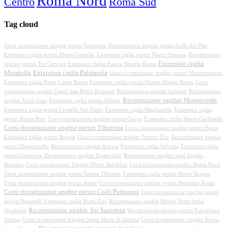
Roma Nord
Centro
Roma Sud
Tag cloud
Corsi ricostruzione unghie prezzi Spinaceto
Ricostruzione unghie prezzi Colle dei Pini
Extension ciglia prezzi Metro Cornelia
Extension ciglia prezzi Marco Simone
Ricostruzione
Extension ciglia
unghie prezzi Tor Cervara
Extension ciglia Piazza Vittorio Roma
Muratella
Extension ciglia Palmarola
Corsi ricostruzione unghie prezzi Monterotondo
Extension ciglia Ponte Linari Roma
Extension ciglia prezzi Quarto Miglio Roma
Corsi
ricostruzione unghie Castel San Pietro Romano
Ricostruzione unghie Subiaco
Ricostruzione
Ricostruzione unghie Monteverde
unghie Torre Gaia
Extension ciglia prezzi Albano
Extension ciglia prezzi Civitella San Paolo
Extension ciglia Maglianella
Extension ciglia
prezzi Roma Prati
Corsi ricostruzione unghie prezzi Gorga
Extension ciglia Metro Garbatella
Corsi ricostruzione unghie prezzi Tiburtina
Corsi ricostruzione unghie prezzi Pigna
Extension ciglia prezzi Regola
Corsi ricostruzione unghie Torrino Eur
Ricostruzione unghie
prezzi Dragoncello
Ricostruzione unghie Ariccia
Extension ciglia Selvotta
Extension ciglia
prezzi Cerenova
Ricostruzione unghie Frattocchie
Ricostruzione unghie Sant'Angelo
Romano
Corsi ricostruzione Unghie Metro Rebibbia
Corsi ricostruzione unghie Roma Nord
Corsi ricostruzione unghie prezzi Torrita Tiberina
Extension ciglia prezzi Metro Spagna
Corsi ricostruzione unghie prezzi Jenne
Corsi ricostruzione unghie prezzi Pietralata Roma
Corsi ricostruzione unghie prezzi Colli Portuensi
Corsi ricostruzione unghie prezzi
Appia Pignatelli
Extension ciglia Roma Eur
Ricostruzione unghie Medro Porta furba
Ricostruzione unghie Tor Sapienza
Quadraro
Ricostruzione unghie prezzi Palombara
Sabina
Corsi ricostruzione Unghie Santa Maria di Galeria
Corsi ricostruzione unghie Rocca