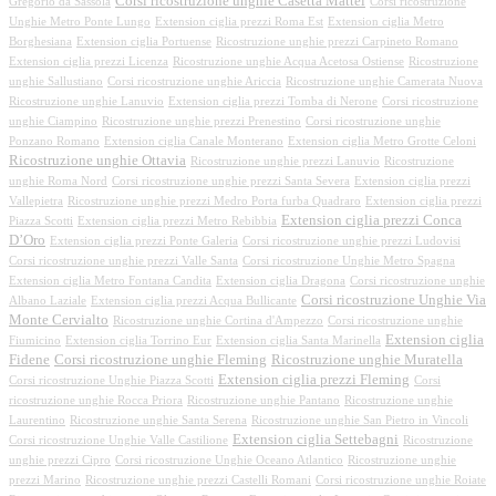
Corsi ricostruzione unghie Casetta Mattei
Gregorio da Sassola
Corsi ricostruzione
Unghie Metro Ponte Lungo
Extension ciglia prezzi Roma Est
Extension ciglia Metro
Borghesiana
Extension ciglia Portuense
Ricostruzione unghie prezzi Carpineto Romano
Extension ciglia prezzi Licenza
Ricostruzione unghie Acqua Acetosa Ostiense
Ricostruzione
unghie Sallustiano
Corsi ricostruzione unghie Ariccia
Ricostruzione unghie Camerata Nuova
Ricostruzione unghie Lanuvio
Extension ciglia prezzi Tomba di Nerone
Corsi ricostruzione
unghie Ciampino
Ricostruzione unghie prezzi Prenestino
Corsi ricostruzione unghie
Ponzano Romano
Extension ciglia Canale Monterano
Extension ciglia Metro Grotte Celoni
Ricostruzione unghie Ottavia
Ricostruzione unghie prezzi Lanuvio
Ricostruzione
unghie Roma Nord
Corsi ricostruzione unghie prezzi Santa Severa
Extension ciglia prezzi
Vallepietra
Ricostruzione unghie prezzi Medro Porta furba Quadraro
Extension ciglia prezzi
Extension ciglia prezzi Conca
Piazza Scotti
Extension ciglia prezzi Metro Rebibbia
D’Oro
Extension ciglia prezzi Ponte Galeria
Corsi ricostruzione unghie prezzi Ludovisi
Corsi ricostruzione unghie prezzi Valle Santa
Corsi ricostruzione Unghie Metro Spagna
Extension ciglia Metro Fontana Candita
Extension ciglia Dragona
Corsi ricostruzione unghie
Corsi ricostruzione Unghie Via
Albano Laziale
Extension ciglia prezzi Acqua Bullicante
Monte Cervialto
Ricostruzione unghie Cortina d'Ampezzo
Corsi ricostruzione unghie
Extension ciglia
Fiumicino
Extension ciglia Torrino Eur
Extension ciglia Santa Marinella
Fidene
Corsi ricostruzione unghie Fleming
Ricostruzione unghie Muratella
Extension ciglia prezzi Fleming
Corsi ricostruzione Unghie Piazza Scotti
Corsi
ricostruzione unghie Rocca Priora
Ricostruzione unghie Pantano
Ricostruzione unghie
Laurentino
Ricostruzione unghie Santa Serena
Ricostruzione unghie San Pietro in Vincoli
Extension ciglia Settebagni
Corsi ricostruzione Unghie Valle Castilione
Ricostruzione
unghie prezzi Cipro
Corsi ricostruzione Unghie Oceano Atlantico
Ricostruzione unghie
prezzi Marino
Ricostruzione unghie prezzi Castelli Romani
Corsi ricostruzione unghie Roiate