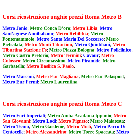
Corsi ricostruzione unghie prezzi Roma Metro B
Metro Jonio
;
Metro Conca D’oro
;
Metro Libia
;
Metro
Sant’agnese Annibaliano
;
Metro Rebibbia
;
Metro
Pontemammolo
;
Metro Santa Maria Del Soccorso
;
Metro
Pietralata
;
Metro Monti Tiburtino
;
Metro Quintiliani
;
Metro
Tiburtina Stazione Fs
;
Metro Piazza Bologna
;
Metro Policlinico
;
Metro Castro Pretorio
;
Metro Termini
;
Cavour
;
Metro
Colosseo
;
Metro Circomassimo
;
Metro Piramide
;
Metro
Garbatella
;
Metro Basilica S. Paolo
.
Metro Marconi
;
Metro Eur Magliana
;
Metro Eur Palasport
;
Metro Eur Fermi
;
Metro Laurentina
.
Corsi ricostruzione unghie prezzi Roma Metro C
Metro Fori Imperiali
;
Metro Amba Aradama Ipponio
;
Metro
San Giovanni
;
Metro Lodi
;
Metro Pigneto
;
Metro Malatesta
;
Metro Teano
;
Metro Gardenie
;
Metro Mirti
;
Metro Parco Di
Centocelle
;
Metro Alessandrino
;
Metro Torre Spaccata
;
Metro