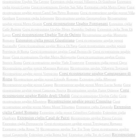
ricostruzione Unghie Via Cavour
Extension ciglia prezzi Villanova Di Guidonia
Extension
ciglia prezzi Cogna
Corsi ricostruzione Unghie San Saba
Extension ciglia Metro Cipro
Corsi
ricostruzione unghie prezzi Castel San Pietro Romano
Corsi ricostruzione unghie prezzi Villa
Gordiani
Extension ciglia Infernetto
Ricostruzione unghie Grottaperfetta
Ricostruzione
Corsi ricostruzione Unghie Fontignani
unghie prezzi Metro Graniti
Extension ciglia
Colle Romito
Corsi ricostruzione Unghie Metro Numidio Qadrato
Extension ciglia Testa Di
Corsi ricostruzione Unghie Tor de Quinto
Lepre
Ricostruzione unghie Montorio
Extension ciglia prezzi Giustiniana
Romano
Corsi ricostruzione unghie prezzi
Fioranello
Corsi ricostruzione unghie Rocca Di Papa
Corsi ricostruzione unghie prezzi
Provincie di Roma
Corsi ricostruzione unghie Casal Bernocchi
Corsi ricostruzione unghie
Jenne
Corsi ricostruzione Unghie Metro Bolognetta
Corsi ricostruzione unghie Centro
Storico Roma
Corsi ricostruzione unghie Viale Trastevere
Extension ciglia prezzi Cipro
Ricostruzione unghie prezzi Mazzano Romano
Ricostruzione unghie Villaggio Tognazzi
Corsi ricostruzione unghie Campagnano di
Ricostruzione unghie prezzi Vermicino
Roma
Ricostruzione unghie prezzi Litorale Romano
Extension ciglia Alberone
Ricostruzione unghie prezzi Casape
Ricostruzione unghie prezzi Metro Lucio Sestio
Corsi
Corsi
ricostruzione unghie prezzi Camerata Nuova
Ricostruzione unghie Fonte Ostiense
ricostruzione unghie Baldo degli Ubaldi
Corsi ricostruzione Unghie Celio
Corsi
Ricostruzione unghie prezzi Cinquina
ricostruzione unghie Allumiere
Corsi
Extension
ricostruzione unghie prezzi Metro Monti Tiburtino
Extension ciglia Zagarolo
ciglia Castel Romano
Extension ciglia prezzi Cristoforo Colombo
Extension ciglia
Extension ciglia Casal de Pazzi
Quadraro
Ricostruzione unghie Piazza Cavour
Extension ciglia Portonaccio
Corsi ricostruzione unghie prezzi Trevignano Romano
Extension ciglia Roma 70
Ricostruzione unghie Tor Tre Teste
Corsi ricostruzione unghie
Ricostruzione
prezzi Capannelle
Extension ciglia Roma Sud
Extension ciglia Tor de Cenci