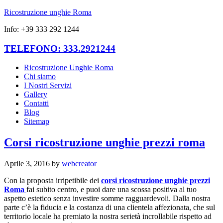
Ricostruzione unghie Roma
Info: +39 333 292 1244
TELEFONO: 333.2921244
Ricostruzione Unghie Roma
Chi siamo
I Nostri Servizi
Gallery
Contatti
Blog
Sitemap
Corsi ricostruzione unghie prezzi roma
Aprile 3, 2016
by
webcreator
Con la proposta irripetibile dei
corsi ricostruzione unghie prezzi
Roma
fai subito centro, e puoi dare una scossa positiva al tuo
aspetto estetico senza investire somme ragguardevoli. Dalla nostra
parte c’è la fiducia e la costanza di una clientela affezionata, che sul
territorio locale ha premiato la nostra serietà incrollabile rispetto ad