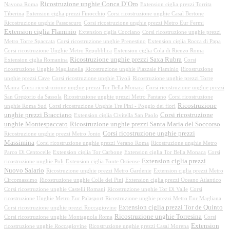
Ricostruzione unghie Conca D’Oro
Navona Roma
Extension ciglia prezzi Torrita
Tiberina
Extension ciglia prezzi Finocchio
Corsi ricostruzione unghie Casal Bertone
Ricostruzione unghie Passoscuro
Corsi ricostruzione unghie prezzi Metro Eur Fermi
Extension ciglia Flaminio
Extension ciglia Cocciano
Corsi ricostruzione unghie prezzi
Metro Torre Spaccata
Corsi ricostruzione unghie Prenestino
Extension ciglia Rocca di Papa
Corsi ricostruzione Unghie Metro Repubblica
Extension ciglia Cola di Rienzo Roma
Ricostruzione unghie prezzi Saxa Rubra
Extension ciglia Romanina
Corsi
ricostruzione Unghie Maglianella
Ricostruzione unghie Piazzale Flaminio
Ricostruzione
unghie prezzi Cave
Corsi ricostruzione unghie Tivoli
Ricostruzione unghie prezzi Torre
Maura
Corsi ricostruzione unghie prezzi Tor Bella Monaca
Corsi ricostruzione unghie prezzi
San Gregorio da Sassola
Ricostruzione unghie prezzi Metro Pantano
Corsi ricostruzione
Ricostruzione
unghie Roma Sud
Corsi ricostruzione Unghie Tre Pini - Poggio dei fiori
unghie prezzi Bracciano
Corsi ricostruzione
Extension ciglia Civitella San Paolo
unghie Montespaccato
Ricostruzione unghie prezzi Santa Maria del Soccorso
Corsi ricostruzione unghie prezzi
Ricostruzione unghie prezzi Metro Jonio
Massimina
Corsi ricostruzione unghie prezzi Verano Roma
Ricostruzione unghie Metro
Parco Di Centocelle
Extension ciglia Tor Carbone
Extension ciglia Tor Bella Monaca
Corsi
Extension ciglia prezzi
ricostruzione unghie Poli
Extension ciglia Fonte Ostiense
Nuovo Salario
Ricostruzione unghie prezzi Metro Gardenie
Extension ciglia prezzi Metro
Circomassimo
Ricostruzione unghie Colle dei Pini
Extension ciglia prezzi Oceano Atlantico
Corsi ricostruzione unghie Castelli Romani
Ricostruzione unghie Tor Di Valle
Corsi
ricostruzione Unghie Metro Eur Palasport
Ricostruzione unghie prezzi Metro Eur Magliana
Extension ciglia prezzi Tor de Quinto
Corsi ricostruzione unghie prezzi Roccagiovine
Ricostruzione unghie Torresina
Corsi ricostruzione unghie Montagnola Roma
Corsi
Extension
ricostruzione unghie Roccagiovine
Ricostruzione unghie prezzi Casal Morena