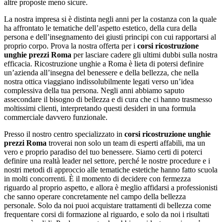
altre proposte meno sicure.
La nostra impresa si è distinta negli anni per la costanza con la quale
ha affrontato le tematiche dell’aspetto estetico, della cura della
persona e dell’insegnamento dei giusti principi con cui rapportarsi al
proprio corpo. Prova la nostra offerta per i
corsi ricostruzione
unghie prezzi Roma
per lasciare cadere gli ultimi dubbi sulla nostra
efficacia. Ricostruzione unghie a Roma è lieta di potersi definire
un’azienda all’insegna del benessere e della bellezza, che nella
nostra ottica viaggiano indissolubilmente legati verso un’idea
complessiva della tua persona. Negli anni abbiamo saputo
assecondare il bisogno di bellezza e di cura che ci hanno trasmesso
moltissimi clienti, interpretando questi desideri in una formula
commerciale davvero funzionale.
Presso il nostro centro specializzato in
corsi ricostruzione unghie
prezzi Roma
troverai non solo un team di esperti affabili, ma un
vero e proprio paradiso del tuo benessere. Siamo certi di poterci
definire una realtà leader nel settore, perché le nostre procedure e i
nostri metodi di approccio alle tematiche estetiche hanno fatto scuola
in molti concorrenti. È il momento di decidere con fermezza
riguardo al proprio aspetto, e allora è meglio affidarsi a professionisti
che sanno operare concretamente nel campo della bellezza
personale. Solo da noi puoi acquistare trattamenti di bellezza come
frequentare corsi di formazione al riguardo, e solo da noi i risultati