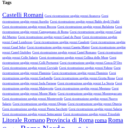
Tags
Castelli Romani
Corsi ricostruzione unghie prezzi Aranova
Corsi
ricostruzione unghie prezzi Aurelio
Corsi ricostruzione unghie prezzi Baldo degli Ubaldi
Corsi ricostruzione unghie prezzi Boccea
Corsi ricostruzione unghie prezzi Bufalotta
Corsi
ricostruzione unghie prezzi Campagnano di Roma
Corsi ricostruzione unghie prezzi Casal
del Marmo
Corsi ricostruzione unghie prezzi Casal de Pazzi
Corsi ricostruzione unghie
prezzi Casal Lumbroso
Corsi ricostruzione unghie prezzi Casalotti
Corsi ricostruzione unghie
prezzi Casal Selce
Corsi ricostruzione unghie prezzi Casetta Mattei
Corsi ricostruzione unghie
prezzi Castel Giubileo
Corsi ricostruzione unghie prezzi Castel Romano
Corsi ricostruzione
unghie prezzi Colle Salario
Corsi ricostruzione unghie prezzi Collina delle Muse
Corsi
ricostruzione unghie prezzi Colli Portuensi
Corsi ricostruzione unghie prezzi Conca D’Oro
Corsi ricostruzione unghie prezzi Corviale
Corsi ricostruzione unghie prezzi Fidene
Corsi
ricostruzione unghie prezzi Flaminia
Corsi ricostruzione unghie prezzi Flaminio
Corsi
ricostruzione unghie prezzi Garbatella
Corsi ricostruzione unghie prezzi Grotta Rossa
Corsi
ricostruzione unghie prezzi Isola Farnese
Corsi ricostruzione unghie prezzi La Storta
Corsi
ricostruzione unghie prezzi Malagrotta
Corsi ricostruzione unghie prezzi Mentana
Corsi
ricostruzione unghie prezzi Monte Mario
Corsi ricostruzione unghie prezzi Montespaccato
Corsi ricostruzione unghie prezzi Monteverde
Corsi ricostruzione unghie prezzi Nuovo
Salario
Corsi ricostruzione unghie prezzi Olgiata
Corsi ricostruzione unghie prezzi Ottavia
Corsi ricostruzione unghie prezzi Pineta Sacchetti
Corsi ricostruzione unghie prezzi Salaria
Corsi ricostruzione unghie prezzi Settecamini
Corsi ricostruzione unghie prezzi Trionfale
Litorale Romano
Provincia di Roma
Roma
roma