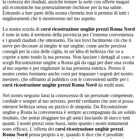
la certezza dei risultati, anziché tentare la sorte con offerte magari
più economiche ma potenzialmente rischiose per la tua salute.
Entrando a fare parte della nostra clientela non ti pentirai di tutti i
miglioramenti che ti mostreremo nel tuo aspetto.
La nostra scuola di
corsi ricostruzione unghie prezzi Roma Nord
è noto in tutto il territorio della provincia per l’estrema convenienza
e i grandi risultati che otteniamo. Da noi trovi facilmente ciò che ti
serve per decorare al meglio le tue unghie, come anche preziosi
consigli per la cura delle ciglia, in un’idea di bellezza che va a
coprire a tutto tondo la tua persona. Non lasciare i dettagli al caso, e
scegli Ricostruzione unghie a Roma già da oggi per dare una svolta
al tuo aspetto e per migliorare la tua presenza estetica. Presso il
nostro centro forniamo anche corsi per imparare i segreti del nostro
mestiere, che offriamo al pubblico con le convenienti tariffe per i
corsi ricostruzione unghie prezzi Roma Nord
da molti anni.
Nel nostro negozio farai la conoscenza di un personale competente,
cordiale e sempre al tuo servizio, perché crediamo che non si possa
ottenere bellezza senza un pizzico di simpatia. Da Ricostruzione
unghie a Roma la convenienza è sempre accompagnata da un solido
risultato, che potrai sfoggiare tra gli amici lasciando di stucco tutti
quanti. I nostri prezzi sono bassi, tanto quanto i nostri trattamenti
sono efficaci. L’offerta dei
corsi ricostruzione unghie prezzi
Roma Nord
pensa proprio a te, quando ti dice che è possibile