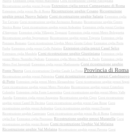
Nuova
Extension ciglia prezzi Marcellina
Corsi ricostruzione Unghie Falcognana
Extension ciglia prezzi Campagnano di Roma
Ricostruzione unghie prezzi Agosta
Ricostruzione unghie Cesano
Ricostruzione
Extension ciglia prezzi Re di Roma
unghie prezzi Nuovo Salario
Corsi ricostruzione unghie Salaria
Extension ciglia
Tor Cervara
Corsi ricostruzione unghie Arcinazzo Romano
Ricostruzione unghie Centro
Storico Roma
Corsi ricostruzione unghie prezzi Ardeatino
Extension ciglia prezzi Cortina
d'Ampezzo
Extension ciglia Villaggio Tognazzi
Extension ciglia prezzi Metro Bolognetta
Ricostruzione unghie Spregamore
Ricostruzione unghie prezzi Trigoria
Extension ciglia
Ponzano Romano
Corsi ricostruzione Unghie Metro Grotte Celoni
Extension ciglia Porta
Extension ciglia prezzi Casal Selce
Furba
Extension ciglia prezzi Colle Palatino
Corsi ricostruzione unghie Giustiniana
Extension ciglia Mandela
Extension ciglia
prezzi Metro Numidio Qadrato
Extension ciglia Metro Basilica S. Paolo
Extension ciglia
Corsi ricostruzione unghie
Metro Fori Imperiali
Extension ciglia prezzi Madonnetta
Provincia di Roma
Fonte Nuova
Corsi ricostruzione Unghie Casale La Fossa
Corsi ricostruzione unghie prezzi Castelnuovo
Ricostruzione unghie prezzi Palestrina
di Porto
Extension ciglia prezzi Metro Alessandrino
Corsi ricostruzione unghie prezzi Segni
Corsi ricostruzione unghie prezzi Metro Pietralata
Ricostruzione unghie prezzi Cristoforo
Colombo
Extension ciglia Fonte Laurentina
Corsi ricostruzione unghie prezzi Metro Valle
Aurelia
Extension ciglia prezzi Anagnina
Ricostruzione unghie Cipro
Corsi ricostruzione
unghie prezzi Castel Di Decima
Corsi ricostruzione unghie prezzi Case Rosse
Corsi
ricostruzione unghie prezzi Ardeatina
Corsi ricostruzione unghie prezzi Focene
Ricostruzione unghie Canterano
Corsi ricostruzione unghie prezzi Re di Roma
Extension
Ricostruzione unghie prezzi Muratella
ciglia Eur
Extension ciglia Pisoniano
Corsi
Corsi ricostruzione Unghie Val Melaina
ricostruzione unghie prezzi Roiate
Ricostruzione unghie Val Melaina
Ricostruzione unghie prezzi Pavona
Corsi