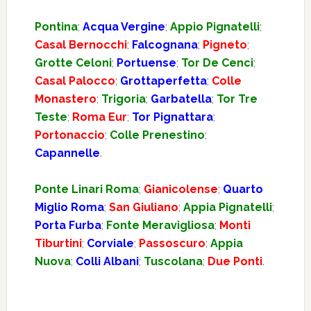
Pontina
;
Acqua Vergine
;
Appio Pignatelli
;
Casal Bernocchi
;
Falcognana
;
Pigneto
;
Grotte Celoni
;
Portuense
;
Tor De Cenci
;
Casal Palocco
;
Grottaperfetta
;
Colle
Monastero
;
Trigoria
;
Garbatella
;
Tor Tre
Teste
;
Roma Eur
;
Tor Pignattara
;
Portonaccio
;
Colle Prenestino
;
Capannelle
.
Ponte Linari Roma
;
Gianicolense
;
Quarto
Miglio Roma
;
San Giuliano
;
Appia Pignatelli
;
Porta Furba
;
Fonte Meravigliosa
;
Monti
Tiburtini
;
Corviale
;
Passoscuro
;
Appia
Nuova
;
Colli Albani
;
Tuscolana
;
Due Ponti
.