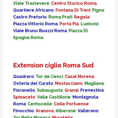
Viale Trastevere
;
Centro Storico Roma
;
Quartiere Africano
;
Fontana Di Trevi
;
Pigna
;
Castro Pretorio
;
Roma Prati
;
Regola
;
Piazza Vittorio Roma
;
Porta Pia
;
Ludovisi
;
Viale Bruno Buozzi Roma
;
Piazza Di
Spagna Roma
.
Extension ciglia Roma Sud
Quadraro
;
Tor de Cenci
;
Casal Morena
;
Osteria del Curato
;
Mostacciano
;
Magliana
;
Fioranello
;
Subaugusta
;
Granai
;
Prenestina
;
Spinaceto
;
Valle Castilione
;
Montagnola
Roma
;
Centocelle
;
Colle Portuense
;
Finocchio
;
Aranova
;
Alberone
;
Vallerano
;
Tor Bella Monaca
;
Muratella
.