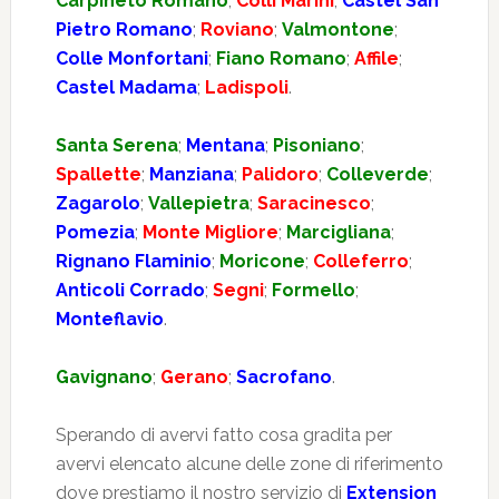
Carpineto Romano
;
Colli Marini
;
Castel San
Pietro Romano
;
Roviano
;
Valmontone
;
Colle Monfortani
;
Fiano Romano
;
Affile
;
Castel Madama
;
Ladispoli
.
Santa Serena
;
Mentana
;
Pisoniano
;
Spallette
;
Manziana
;
Palidoro
;
Colleverde
;
Zagarolo
;
Vallepietra
;
Saracinesco
;
Pomezia
;
Monte Migliore
;
Marcigliana
;
Rignano Flaminio
;
Moricone
;
Colleferro
;
Anticoli Corrado
;
Segni
;
Formello
;
Monteflavio
.
Gavignano
;
Gerano
;
Sacrofano
.
Sperando di avervi fatto cosa gradita per
avervi elencato alcune delle zone di riferimento
dove prestiamo il nostro servizio di
Extension