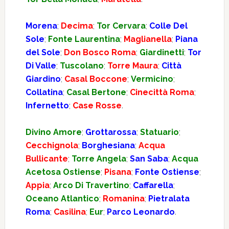
Morena
;
Decima
;
Tor Cervara
;
Colle Del
Sole
;
Fonte Laurentina
;
Maglianella
;
Piana
del Sole
;
Don Bosco Roma
;
Giardinetti
;
Tor
Di Valle
;
Tuscolano
;
Torre Maura
;
Città
Giardino
;
Casal Boccone
;
Vermicino
;
Collatina
;
Casal Bertone
;
Cinecittà Roma
;
Infernetto
;
Case Rosse
.
Divino Amore
;
Grottarossa
;
Statuario
;
Cecchignola
;
Borghesiana
;
Acqua
Bullicante
;
Torre Angela
;
San Saba
;
Acqua
Acetosa Ostiense
;
Pisana
;
Fonte Ostiense
;
Appia
;
Arco Di Travertino
;
Caffarella
;
Oceano Atlantico
;
Romanina
;
Pietralata
Roma
;
Casilina
;
Eur
;
Parco Leonardo
.