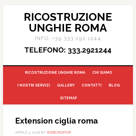
RICOSTRUZIONE
UNGHIE ROMA
INFO: +39 333 292 1244
TELEFONO: 333.2921244
RICOSTRUZIONE UNGHIE ROMA
CHI SIAMO
I NOSTRI SERVIZI
GALLERY
CONTATTI
BLOG
SITEMAP
Extension ciglia roma
APRILE 3, 2016
BY
WEBCREATOR