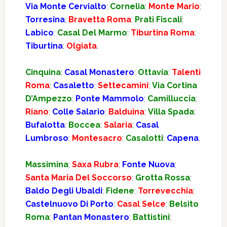
Via Monte Cervialto
;
Cornelia
;
Monte Mario
;
Torresina
;
Bravetta Roma
;
Prati Fiscali
;
Labico
;
Casal Del Marmo
;
Tiburtina Roma
;
Tiburtina
;
Olgiata
.
Cinquina
;
Casal Monastero
;
Ottavia
;
Talenti
Roma
;
Casaletto
;
Settecamini
;
Via Cortina
D’Ampezzo
;
Ponte Mammolo
;
Camilluccia
;
Riano
;
Colle Salario
;
Balduina
;
Villa Spada
;
Bufalotta
;
Boccea
;
Salaria
;
Casal
Lumbroso
;
Montesacro
;
Casalotti
;
Capena
.
Massimina
;
Saxa Rubra
;
Fonte Nuova
;
Santa Maria Del Soccorso
;
Grotta Rossa
;
Baldo Degli Ubaldi
;
Fidene
;
Torrevecchia
;
Castelnuovo Di Porto
;
Casal Selce
;
Belsito
Roma
;
Pantan Monastero
;
Battistini
;