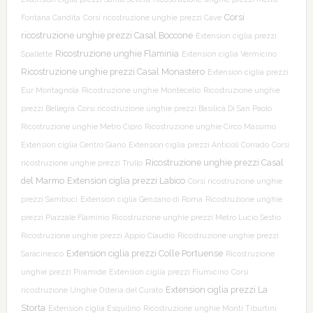
Corsi
Fontana Candita
Corsi ricostruzione unghie prezzi Cave
ricostruzione unghie prezzi Casal Boccone
Extension ciglia prezzi
Ricostruzione unghie Flaminia
Spallette
Extension ciglia Vermicino
Ricostruzione unghie prezzi Casal Monastero
Extension ciglia prezzi
Eur Montagnola
Ricostruzione unghie Montecelio
Ricostruzione unghie
prezzi Bellegra
Corsi ricostruzione unghie prezzi Basilica Di San Paolo
Ricostruzione unghie Metro Cipro
Ricostruzione unghie Circo Massimo
Extension ciglia Centro Giano
Extension ciglia prezzi Anticoli Corrado
Corsi
Ricostruzione unghie prezzi Casal
ricostruzione unghie prezzi Trullo
del Marmo
Extension ciglia prezzi Labico
Corsi ricostruzione unghie
prezzi Sambuci
Extension ciglia Genzano di Roma
Ricostruzione unghie
prezzi Piazzale Flaminio
Ricostruzione unghie prezzi Metro Lucio Sestio
Ricostruzione unghie prezzi Appio Claudio
Ricostruzione unghie prezzi
Extension ciglia prezzi Colle Portuense
Saracinesco
Ricostruzione
unghie prezzi Piramide
Extension ciglia prezzi Fiumicino
Corsi
Extension ciglia prezzi La
ricostruzione Unghie Osteria del Curato
Storta
Extension ciglia Esquilino
Ricostruzione unghie Monti Tiburtini