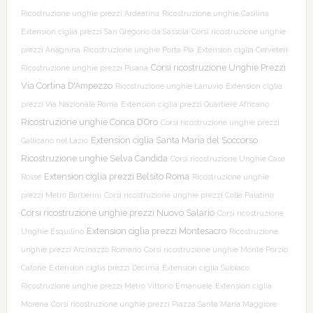
Ricostruzione unghie prezzi Ardeatina
Ricostruzione unghie Casilina
Extension ciglia prezzi San Gregorio da Sassola
Corsi ricostruzione unghie
prezzi Anagnina
Ricostruzione unghie Porta Pia
Extension ciglia Cerveteri
Corsi ricostruzione Unghie Prezzi
Ricostruzione unghie prezzi Pisana
Via Cortina D'Ampezzo
Ricostruzione unghie Lanuvio
Extension ciglia
prezzi Via Nazionale Roma
Extension ciglia prezzi Quartiere Africano
Ricostruzione unghie Conca D’Oro
Corsi ricostruzione unghie prezzi
Extension ciglia Santa Maria del Soccorso
Gallicano nel Lazio
Ricostruzione unghie Selva Candida
Corsi ricostruzione Unghie Case
Extension ciglia prezzi Belsito Roma
Rosse
Ricostruzione unghie
prezzi Metro Barberini
Corsi ricostruzione unghie prezzi Colle Palatino
Corsi ricostruzione unghie prezzi Nuovo Salario
Corsi ricostruzione
Extension ciglia prezzi Montesacro
Unghie Esquilino
Ricostruzione
unghie prezzi Arcinazzo Romano
Corsi ricostruzione unghie Monte Porzio
Catone
Extension ciglia prezzi Decima
Extension ciglia Subiaco
Ricostruzione unghie prezzi Metro Vittorio Emanuele
Extension ciglia
Morena
Corsi ricostruzione unghie prezzi Piazza Santa Maria Maggiore