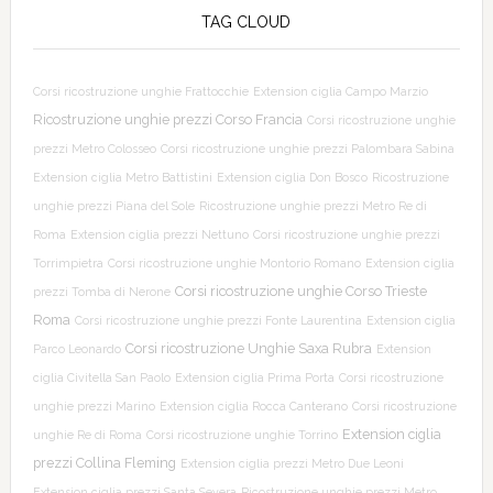
TAG CLOUD
Corsi ricostruzione unghie Frattocchie
Extension ciglia Campo Marzio
Ricostruzione unghie prezzi Corso Francia
Corsi ricostruzione unghie
prezzi Metro Colosseo
Corsi ricostruzione unghie prezzi Palombara Sabina
Extension ciglia Metro Battistini
Extension ciglia Don Bosco
Ricostruzione
unghie prezzi Piana del Sole
Ricostruzione unghie prezzi Metro Re di
Roma
Extension ciglia prezzi Nettuno
Corsi ricostruzione unghie prezzi
Torrimpietra
Corsi ricostruzione unghie Montorio Romano
Extension ciglia
Corsi ricostruzione unghie Corso Trieste
prezzi Tomba di Nerone
Roma
Corsi ricostruzione unghie prezzi Fonte Laurentina
Extension ciglia
Corsi ricostruzione Unghie Saxa Rubra
Parco Leonardo
Extension
ciglia Civitella San Paolo
Extension ciglia Prima Porta
Corsi ricostruzione
unghie prezzi Marino
Extension ciglia Rocca Canterano
Corsi ricostruzione
Extension ciglia
unghie Re di Roma
Corsi ricostruzione unghie Torrino
prezzi Collina Fleming
Extension ciglia prezzi Metro Due Leoni
Extension ciglia prezzi Santa Severa
Ricostruzione unghie prezzi Metro