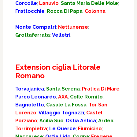
Corcolle
;
Lanuvio
;
Santa Maria Delle Mole
;
Frattocchie
;
Rocca Di Papa
;
Colonna
.
Monte Compatri
;
Nettunense
;
Grottaferrata
;
Velletri
.
Extension ciglia Litorale
Romano
Torvajanica
;
Santa Serena
;
Pratica Di Mare
;
Parco Leonardo
;
AXA
;
Colle Romito
;
Bagnoletto
;
Casale La Fossa
;
Tor San
Lorenzo
;
Villaggio Tognazzi
;
Castel
Porziano
;
Acilia Sud
;
Ostia Antica
;
Ardea
;
Torrimpietra
;
Le Querce
;
Fiumicino
;
Maccarese
;
Ostia Lido
;
Cogna
;
Fregene
.