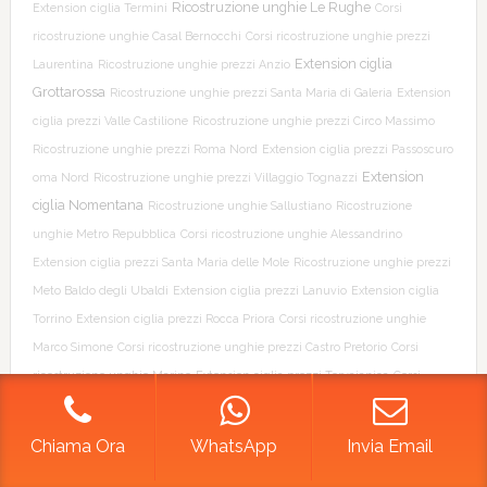
Ricostruzione unghie Le Rughe
Extension ciglia Termini
Corsi
ricostruzione unghie Casal Bernocchi
Corsi ricostruzione unghie prezzi
Extension ciglia
Laurentina
Ricostruzione unghie prezzi Anzio
Grottarossa
Ricostruzione unghie prezzi Santa Maria di Galeria
Extension
ciglia prezzi Valle Castilione
Ricostruzione unghie prezzi Circo Massimo
Ricostruzione unghie prezzi Roma Nord
Extension ciglia prezzi Passoscuro
Extension
oma Nord
Ricostruzione unghie prezzi Villaggio Tognazzi
ciglia Nomentana
Ricostruzione unghie Sallustiano
Ricostruzione
unghie Metro Repubblica
Corsi ricostruzione unghie Alessandrino
Extension ciglia prezzi Santa Maria delle Mole
Ricostruzione unghie prezzi
Meto Baldo degli Ubaldi
Extension ciglia prezzi Lanuvio
Extension ciglia
Torrino
Extension ciglia prezzi Rocca Priora
Corsi ricostruzione unghie
Marco Simone
Corsi ricostruzione unghie prezzi Castro Pretorio
Corsi
ricostruzione unghie Marino
Extension ciglia prezzi Torvajanica
Corsi
ricostruzione unghie Guidonia Montecelio
Corsi ricostruzione unghie
prezzi Metro Termini
Ricostruzione unghie Via Barberini Roma
Extension
Chiama Ora
WhatsApp
Invia Email
ciglia Nerola
Ricostruzione unghie Grottaperfetta
Ricostruzione unghie