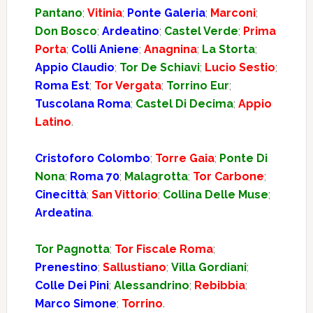
Pantano
;
Vitinia
;
Ponte Galeria
;
Marconi
;
Don Bosco
;
Ardeatino
;
Castel Verde
;
Prima
Porta
;
Colli Aniene
;
Anagnina
;
La Storta
;
Appio Claudio
;
Tor De Schiavi
;
Lucio Sestio
;
Roma Est
;
Tor Vergata
;
Torrino Eur
;
Tuscolana Roma
;
Castel Di Decima
;
Appio
Latino
.
Cristoforo Colombo
;
Torre Gaia
;
Ponte Di
Nona
;
Roma 70
;
Malagrotta
;
Tor Carbone
;
Cinecittà
;
San Vittorio
;
Collina Delle Muse
;
Ardeatina
.
Tor Pagnotta
;
Tor Fiscale Roma
;
Prenestino
;
Sallustiano
;
Villa Gordiani
;
Colle Dei Pini
;
Alessandrino
;
Rebibbia
;
Marco Simone
;
Torrino
.