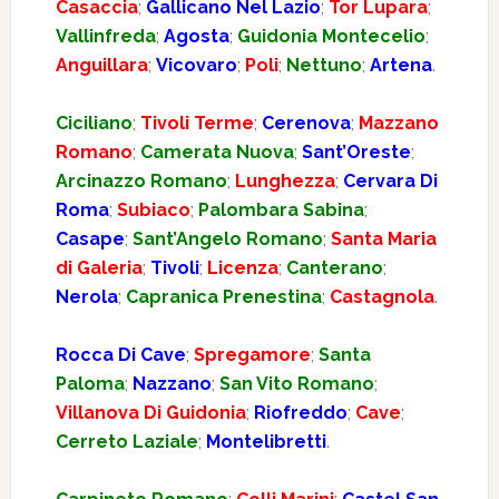
Casaccia
;
Gallicano Nel Lazio
;
Tor Lupara
;
Vallinfreda
;
Agosta
;
Guidonia Montecelio
;
Anguillara
;
Vicovaro
;
Poli
;
Nettuno
;
Artena
.
Ciciliano
;
Tivoli Terme
;
Cerenova
;
Mazzano
Romano
;
Camerata Nuova
;
Sant’Oreste
;
Arcinazzo Romano
;
Lunghezza
;
Cervara Di
Roma
;
Subiaco
;
Palombara Sabina
;
Casape
;
Sant’Angelo Romano
;
Santa Maria
di Galeria
;
Tivoli
;
Licenza
;
Canterano
;
Nerola
;
Capranica Prenestina
;
Castagnola
.
Rocca Di Cave
;
Spregamore
;
Santa
Paloma
;
Nazzano
;
San Vito Romano
;
Villanova Di Guidonia
;
Riofreddo
;
Cave
;
Cerreto Laziale
;
Montelibretti
.