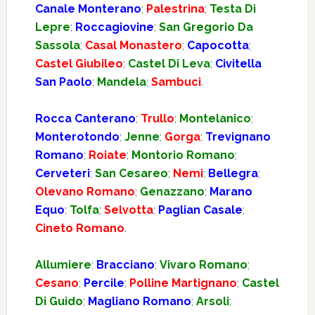
Canale Monterano
;
Palestrina
;
Testa Di
Lepre
;
Roccagiovine
;
San Gregorio Da
Sassola
;
Casal Monastero
;
Capocotta
;
Castel Giubileo
;
Castel Di Leva
;
Civitella
San Paolo
;
Mandela
;
Sambuci
.
Rocca Canterano
;
Trullo
;
Montelanico
;
Monterotondo
;
Jenne
;
Gorga
;
Trevignano
Romano
;
Roiate
;
Montorio Romano
;
Cerveteri
;
San Cesareo
;
Nemi
;
Bellegra
;
Olevano Romano
;
Genazzano
;
Marano
Equo
;
Tolfa
;
Selvotta
;
Paglian Casale
;
Cineto Romano
.
Allumiere
;
Bracciano
;
Vivaro Romano
;
Cesano
;
Percile
;
Polline Martignano
;
Castel
Di Guido
;
Magliano Romano
;
Arsoli
;