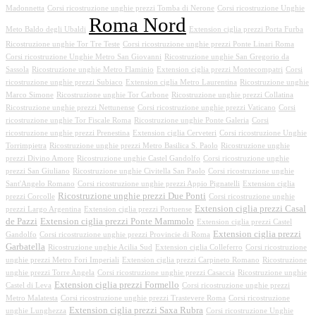
Madonnetta
Corsi ricostruzione unghie prezzi Tomba di Nerone
Corsi ricostruzione Unghie
Roma Nord
Meto Baldo degli Ubaldi
Extension ciglia prezzi Porta Furba
Ricostruzione unghie Tor Tre Teste
Corsi ricostruzione unghie prezzi Ponte Linari Roma
Corsi ricostruzione Unghie Metro San Giovanni
Ricostruzione unghie San Gregorio da
Sassola
Ricostruzione unghie Metro Flaminio
Extension ciglia prezzi Montecompatri
Corsi
ricostruzione unghie prezzi Subiaco
Extension ciglia Metro Laurentina
Ricostruzione unghie
Marco Simone
Ricostruzione unghie Tor Carbone
Ricostruzione unghie prezzi Collatina
Ricostruzione unghie prezzi Nettunense
Corsi ricostruzione unghie prezzi Vaticano
Corsi
ricostruzione unghie Tor Fiscale Roma
Ricostruzione unghie Ponte Galeria
Corsi
ricostruzione unghie prezzi Prenestina
Extension ciglia Cerveteri
Corsi ricostruzione Unghie
Torrimpietra
Ricostruzione unghie prezzi Metro Basilica S. Paolo
Ricostruzione unghie
prezzi Divino Amore
Ricostruzione unghie Castel Gandolfo
Corsi ricostruzione unghie
prezzi San Giuliano
Ricostruzione unghie Civitella San Paolo
Corsi ricostruzione unghie
Sant'Angelo Romano
Corsi ricostruzione unghie prezzi Appio Pignatelli
Extension ciglia
Ricostruzione unghie prezzi Due Ponti
prezzi Corcolle
Corsi ricostruzione unghie
Extension ciglia prezzi Casal
prezzi Largo Argentina
Extension ciglia prezzi Portuense
de Pazzi
Extension ciglia prezzi Ponte Mammolo
Extension ciglia prezzi Castel
Extension ciglia prezzi
Gandolfo
Corsi ricostruzione unghie prezzi Provincie di Roma
Garbatella
Ricostruzione unghie Acilia Sud
Extension ciglia Colleferro
Corsi ricostruzione
unghie prezzi Metro Fori Imperiali
Extension ciglia prezzi Carpineto Romano
Ricostruzione
unghie prezzi Torre Angela
Corsi ricostruzione unghie prezzi Casaccia
Ricostruzione unghie
Extension ciglia prezzi Formello
Castel di Leva
Corsi ricostruzione unghie prezzi
Metro Malatesta
Corsi ricostruzione unghie prezzi Trastevere Roma
Corsi ricostruzione
Extension ciglia prezzi Saxa Rubra
unghie Lunghezza
Corsi ricostruzione Unghie