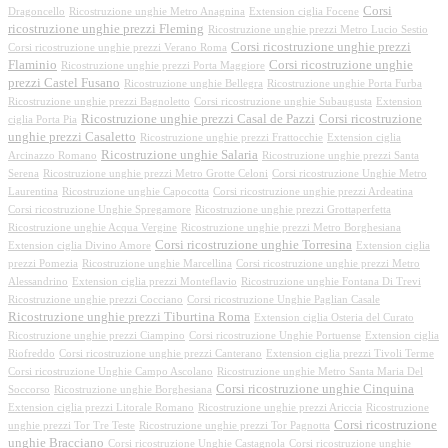
Corsi
Dragoncello
Ricostruzione unghie Metro Anagnina
Extension ciglia Focene
ricostruzione unghie prezzi Fleming
Ricostruzione unghie prezzi Metro Lucio Sestio
Corsi ricostruzione unghie prezzi
Corsi ricostruzione unghie prezzi Verano Roma
Flaminio
Corsi ricostruzione unghie
Ricostruzione unghie prezzi Porta Maggiore
prezzi Castel Fusano
Ricostruzione unghie Bellegra
Ricostruzione unghie Porta Furba
Ricostruzione unghie prezzi Bagnoletto
Corsi ricostruzione unghie Subaugusta
Extension
Ricostruzione unghie prezzi Casal de Pazzi
Corsi ricostruzione
ciglia Porta Pia
unghie prezzi Casaletto
Ricostruzione unghie prezzi Frattocchie
Extension ciglia
Ricostruzione unghie Salaria
Arcinazzo Romano
Ricostruzione unghie prezzi Santa
Serena
Ricostruzione unghie prezzi Metro Grotte Celoni
Corsi ricostruzione Unghie Metro
Laurentina
Ricostruzione unghie Capocotta
Corsi ricostruzione unghie prezzi Ardeatina
Corsi ricostruzione Unghie Spregamore
Ricostruzione unghie prezzi Grottaperfetta
Ricostruzione unghie Acqua Vergine
Ricostruzione unghie prezzi Metro Borghesiana
Corsi ricostruzione unghie Torresina
Extension ciglia Divino Amore
Extension ciglia
prezzi Pomezia
Ricostruzione unghie Marcellina
Corsi ricostruzione unghie prezzi Metro
Alessandrino
Extension ciglia prezzi Monteflavio
Ricostruzione unghie Fontana Di Trevi
Ricostruzione unghie prezzi Cocciano
Corsi ricostruzione Unghie Paglian Casale
Ricostruzione unghie prezzi Tiburtina Roma
Extension ciglia Osteria del Curato
Ricostruzione unghie prezzi Ciampino
Corsi ricostruzione Unghie Portuense
Extension ciglia
Riofreddo
Corsi ricostruzione unghie prezzi Canterano
Extension ciglia prezzi Tivoli Terme
Corsi ricostruzione Unghie Campo Ascolano
Ricostruzione unghie Metro Santa Maria Del
Corsi ricostruzione unghie Cinquina
Soccorso
Ricostruzione unghie Borghesiana
Extension ciglia prezzi Litorale Romano
Ricostruzione unghie prezzi Ariccia
Ricostruzione
Corsi ricostruzione
unghie prezzi Tor Tre Teste
Ricostruzione unghie prezzi Tor Pagnotta
unghie Bracciano
Corsi ricostruzione Unghie Castagnola
Corsi ricostruzione unghie