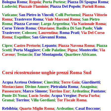
Bologna Roma
;
Regola
;
Porta Portese
;
Piazza Di Spagna Roma
;
Ludovisi
;
Piazzale Flaminio
;
Piazza Del Popolo
;
Parioli Roma
.
Vaticano
;
San Pietro in Vincoli
;
Colli Portuensi
;
Piazza Vittorio
Roma
;
Trastevere Roma
;
Viale Marconi Roma
;
San Pietro
Roma
;
Piazza Cavour
;
Largo Argentina
;
Via Nazionale Roma
;
Corso Trieste Roma
;
Ottaviano
;
Basilica Di San Paolo
;
Viale
Trastevere
;
Colosseo
;
Laurentina
;
Roma Prati
;
Via Del Corso
Roma
;
Esquilino
;
San Giovanni Roma
.
Cipro
;
Castro Pretorio
;
Lepanto
;
Piazza Navona Roma
;
Piazza
Scotti
;
Porta Maggiore
;
Colle Palatino
;
Pigna
;
Montecelio
;
Via
Cavour
;
Testaccio
;
Eur Montagnola
;
Quartiere Africano
.
Corsi ricostruzione unghie prezzi Roma Sud
Acqua Acetosa Ostiense
;
Cinecittà
;
Torre Gaia
;
Giardinetti
;
Mostacciano
;
Divino Amore
;
Pietralata Roma
;
Anagnina
;
Passoscuro
;
Marco Simone
;
Torrino Eur
;
Ardeatina
;
Pantano
;
Ponte Di Nona
;
Lucio Sestio
;
Acqua Vergine
;
Porta Furba
;
Granai
;
Torrino
;
Villa Gordiani
;
Tor Fiscale Roma
.
Rebibbia
;
Quarto Miglio Roma
;
Ardeatino
;
Casal Boccone
;