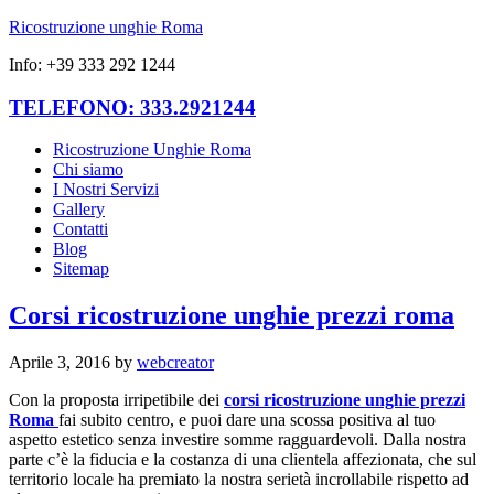
Ricostruzione unghie Roma
Info: +39 333 292 1244
TELEFONO: 333.2921244
Ricostruzione Unghie Roma
Chi siamo
I Nostri Servizi
Gallery
Contatti
Blog
Sitemap
Corsi ricostruzione unghie prezzi roma
Aprile 3, 2016
by
webcreator
Con la proposta irripetibile dei
corsi ricostruzione unghie prezzi
Roma
fai subito centro, e puoi dare una scossa positiva al tuo
aspetto estetico senza investire somme ragguardevoli. Dalla nostra
parte c’è la fiducia e la costanza di una clientela affezionata, che sul
territorio locale ha premiato la nostra serietà incrollabile rispetto ad