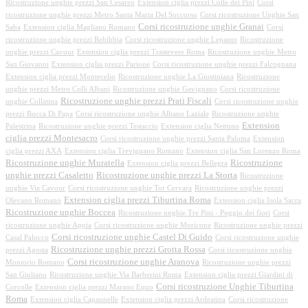
Ricostruzione unghie prezzi San Cesareo
Extension ciglia prezzi Colle dei Pini
Corsi
ricostruzione unghie prezzi Metro Santa Maria Del Soccorso
Corsi ricostruzione Unghie San
Corsi ricostruzione unghie Granai
Saba
Extension ciglia Magliano Romano
Corsi
ricostruzione unghie prezzi Rebibbia
Corsi ricostruzione unghie Lepanto
Ricostruzione
unghie prezzi Cavour
Extension ciglia prezzi Trastevere Roma
Ricostruzione unghie Metro
San Giovanni
Extension ciglia prezzi Parione
Corsi ricostruzione unghie prezzi Falcognana
Extension ciglia prezzi Montecelio
Ricostruzione unghie La Giustiniana
Ricostruzione
unghie prezzi Metro Colli Albani
Ricostruzione unghie Gavignano
Corsi ricostruzione
Ricostruzione unghie prezzi Prati Fiscali
unghie Collatina
Corsi ricostruzione unghie
prezzi Rocca Di Papa
Corsi ricostruzione unghie Albano Laziale
Ricostruzione unghie
Extension
Palestrina
Ricostruzione unghie prezzi Testaccio
Extension ciglia Nettuno
ciglia prezzi Montesacro
Corsi ricostruzione unghie prezzi Santa Paloma
Extension
ciglia prezzi AXA
Extension ciglia Trevignano Romano
Extension ciglia San Lorenzo Roma
Ricostruzione unghie Muratella
Ricostruzione
Extension ciglia prezzi Bellegra
unghie prezzi Casaletto
Ricostruzione unghie prezzi La Storta
Ricostruzione
unghie Via Cavour
Corsi ricostruzione unghie Tor Cervara
Ricostruzione unghie prezzi
Extension ciglia prezzi Tiburtina Roma
Olevano Romano
Extension ciglia Isola Sacra
Ricostruzione unghie Boccea
Ricostruzione unghie Tre Pini - Poggio dei fiori
Corsi
ricostruzione unghie Appia
Corsi ricostruzione unghie Moricone
Ricostruzione unghie prezzi
Corsi ricostruzione unghie Castel Di Guido
Casal Palocco
Corsi ricostruzione unghie
Ricostruzione unghie prezzi Grotta Rossa
prezzi Agosta
Corsi ricostruzione unghie
Corsi ricostruzione unghie Aranova
Montorio Romano
Ricostruzione unghie prezzi
San Giuliano
Ricostruzione unghie Via Barberini Roma
Extension ciglia prezzi Giardini di
Corsi ricostruzione Unghie Tiburtina
Corcolle
Extension ciglia prezzi Marano Equo
Roma
Extension ciglia Capannelle
Extension ciglia prezzi Ardeatina
Corsi ricostruzione