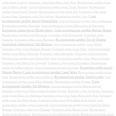
ciglia prezzi Lanuvio
Extension ciglia Santa Maria delle Mole
Ricostruzione unghie prezzi
Cola di Rienzo Roma
Corsi ricostruzione unghie prezzi Vivaro Romano
Ricostruzione
unghie prezzi Torrita Tiberina
Ricostruzione unghie prezzi Poli
Extension ciglia prezzi
Corsi
Centro Giano
Extension ciglia Tor Carbone
Ricostruzione unghie Celio
ricostruzione unghie prezzi Giustiniana
Corsi ricostruzione unghie prezzi Nettunense
Ricostruzione unghie Finocchio
Corsi ricostruzione Unghie Metro Arco di Travertino
Extension ciglia prezzi Monte Sacro
Corsi ricostruzione unghie Belsito Roma
Ricostruzione unghie Casal Bernocchi
Extension ciglia Dragoncello
Extension ciglia
Ricostruzione unghie Tor de Quinto
Ciampino
Extension ciglia prezzi Manziana
Extension ciglia prezzi Val Melaina
Corsi ricostruzione unghie prezzi Velletri
Extension ciglia prezzi Ponzano Romano
Extension ciglia prezzi Nemi
Corsi ricostruzione
unghie prezzi Metro Finocchio
Extension ciglia Ostia Antica
Extension ciglia Fiumicino
Ricostruzione unghie prezzi Roma Prati
Corsi ricostruzione unghie prezzi Metro Colosseo
Extension ciglia Metro Fori Imperiali
Extension ciglia prezzi Torvajanica
Ricostruzione
Extension ciglia prezzi
unghie Anguillara Sabazia
Corsi ricostruzione unghie Sacrofano
Osteria Nuova
Corsi ricostruzione unghie Casal Selce
Ricostruzione unghie prezzi
Ricostruzione unghie Torrevecchia
Celio
Ricostruzione unghie prezzi Bellegra
Corsi
Corsi
ricostruzione unghie prezzi Metro Battistini
Ricostruzione unghie Lepanto
ricostruzione Unghie Val Melaina
Corsi ricostruzione unghie Montecompatri
Extension ciglia prezzi Metro Amba Aradama Ipponio
Extension ciglia Vermicino
Extension
ciglia prezzi Metro Eur Magliana
Extension ciglia prezzi Santa Maria delle Mole
Extension
ciglia prezzi San Pietro Roma
Extension ciglia prezzi Meto Baldo degli Ubaldi
Corsi
ricostruzione unghie prezzi Castagnola
Corsi ricostruzione unghie prezzi Castel San Pietro
Romano
Extension ciglia Circo Massimo
Extension ciglia Marano Equo
Ricostruzione
unghie Colle Monastero
Ricostruzione unghie Palombara Sabina
Ricostruzione unghie prezzi