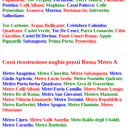
Pontina
;
Colli Albani
;
Magliana
;
Casal Palocco
;
Colle
Prenestino
;
Aranova
;
Morena
;
Portonaccio
;
Infernetto
;
Sallustiano
.
Tor Carbone
;
Acqua Bullicante
;
Cristoforo Colombo
;
Quadraro
;
Castel Verde
;
Tor De Cenci
;
Parco Leonardo
;
Città
Giardino
;
Castel Di Decima
;
Ponte Linari Roma
;
Appio
Pignatelli
;
Subaugusta
;
Prima Porta
;
Prenestino
.
Corsi ricostruzione unghie prezzi Roma Metro A
Metro Anagnina
;
Metro Cinecitta
;
Metro Subaugusta
;
Metro
Giulio Agricola
;
Metro Lucio Sestio
;
Metro Numidio Qadrato
;
Medro Porta furba Quadraro
;
Metro Arco di Travertino
;
Metro Colli Albani
;
Metri Furio Camillo
;
Metro Ponte Lungo
;
Metro Re di Roma
;
Metro San Giovanni
;
Mentro Manzoni
;
Metro Vittorio Emanuele
;
Metro Termini
;
Metro Repubblica
;
Metro Barberini
;
Metro Spagna
;
Metro Flaminio
;
Metro
Ottaviano
.
Metro Cipro
;
Metro Valle Aurelia
;
Meto Baldo degli Ubaldi
;
Metro Cornelia
;
Metro Battistini
.