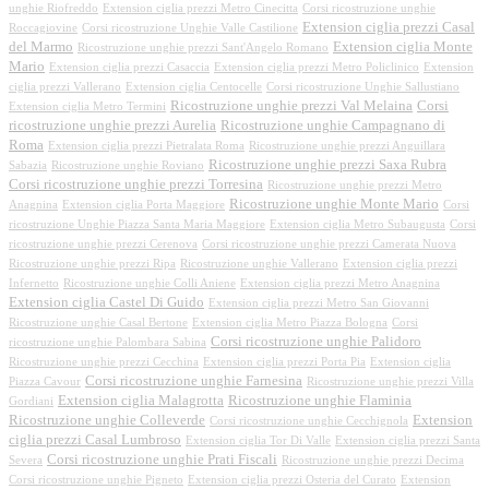
unghie Riofreddo
Extension ciglia prezzi Metro Cinecitta
Corsi ricostruzione unghie
Extension ciglia prezzi Casal
Roccagiovine
Corsi ricostruzione Unghie Valle Castilione
del Marmo
Extension ciglia Monte
Ricostruzione unghie prezzi Sant'Angelo Romano
Mario
Extension ciglia prezzi Casaccia
Extension ciglia prezzi Metro Policlinico
Extension
ciglia prezzi Vallerano
Extension ciglia Centocelle
Corsi ricostruzione Unghie Sallustiano
Ricostruzione unghie prezzi Val Melaina
Corsi
Extension ciglia Metro Termini
ricostruzione unghie prezzi Aurelia
Ricostruzione unghie Campagnano di
Roma
Extension ciglia prezzi Pietralata Roma
Ricostruzione unghie prezzi Anguillara
Ricostruzione unghie prezzi Saxa Rubra
Sabazia
Ricostruzione unghie Roviano
Corsi ricostruzione unghie prezzi Torresina
Ricostruzione unghie prezzi Metro
Ricostruzione unghie Monte Mario
Anagnina
Extension ciglia Porta Maggiore
Corsi
ricostruzione Unghie Piazza Santa Maria Maggiore
Extension ciglia Metro Subaugusta
Corsi
ricostruzione unghie prezzi Cerenova
Corsi ricostruzione unghie prezzi Camerata Nuova
Ricostruzione unghie prezzi Ripa
Ricostruzione unghie Vallerano
Extension ciglia prezzi
Infernetto
Ricostruzione unghie Colli Aniene
Extension ciglia prezzi Metro Anagnina
Extension ciglia Castel Di Guido
Extension ciglia prezzi Metro San Giovanni
Ricostruzione unghie Casal Bertone
Extension ciglia Metro Piazza Bologna
Corsi
Corsi ricostruzione unghie Palidoro
ricostruzione unghie Palombara Sabina
Ricostruzione unghie prezzi Cecchina
Extension ciglia prezzi Porta Pia
Extension ciglia
Corsi ricostruzione unghie Farnesina
Piazza Cavour
Ricostruzione unghie prezzi Villa
Extension ciglia Malagrotta
Ricostruzione unghie Flaminia
Gordiani
Ricostruzione unghie Colleverde
Extension
Corsi ricostruzione unghie Cecchignola
ciglia prezzi Casal Lumbroso
Extension ciglia Tor Di Valle
Extension ciglia prezzi Santa
Corsi ricostruzione unghie Prati Fiscali
Severa
Ricostruzione unghie prezzi Decima
Corsi ricostruzione unghie Pigneto
Extension ciglia prezzi Osteria del Curato
Extension