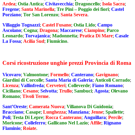
Ardea
;
Ostia Antica
;
Civitavecchia
;
Dragoncello
;
Isola Sacra
;
Fregene
;
Santa Marinella
;
Tre Pini – Poggio dei fiori
;
Castel
Porziano
;
Tor San Lorenzo
;
Santa Severa
.
Villaggio Tognazzi
;
Castel Fusano
;
Ostia Lido
;
Campo
Ascolano
;
Cogna
;
Dragona
;
Maccarese
;
Ciampino
;
Parco
Leonardo
;
Torvajanica
;
Madonnetta
;
Pratica Di Mare
;
Casale
La Fossa
;
Acilia Sud
;
Fiumicino
.
Corsi ricostruzione unghie prezzi Provincia di Roma
Vicovaro
;
Valmontone
;
Formello
;
Canterano
;
Gavignano
;
Giardini di Corcolle
;
Santa Maria di Galeria
;
Anticoli Corrado
;
Licenza
;
Vallinfreda
;
Cerveteri
;
Colleverde
;
Fiano Romano
;
Ciciliano
;
Cesano
;
Selvotta
;
Trullo
;
Sambuci
;
Agosta
;
Olevano
Romano
;
Tivoli Terme
.
Sant’Oreste
;
Camerata Nuova
;
Villanova Di Guidonia
;
Bracciano
;
Casape
;
Lunghezza
;
Manziana
;
Jenne
;
Spallette
;
Poli
;
Testa Di Lepre
;
Rocca Canterano
;
Anguillara
;
Percile
;
Moricone
;
Colleferro
;
Gallicano Nel Lazio
;
Affile
;
Rignano
Flaminio
;
Roiate
.