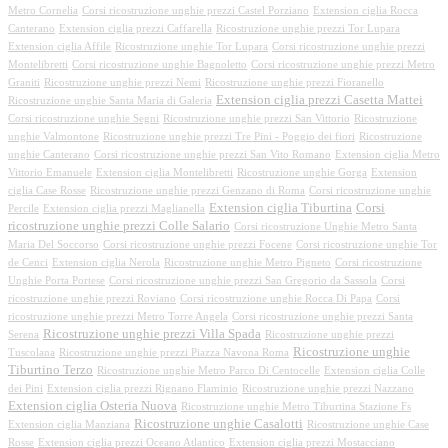
Metro Cornelia
Corsi ricostruzione unghie prezzi Castel Porziano
Extension ciglia Rocca
Canterano
Extension ciglia prezzi Caffarella
Ricostruzione unghie prezzi Tor Lupara
Extension ciglia Affile
Ricostruzione unghie Tor Lupara
Corsi ricostruzione unghie prezzi
Montelibretti
Corsi ricostruzione unghie Bagnoletto
Corsi ricostruzione unghie prezzi Metro
Graniti
Ricostruzione unghie prezzi Nemi
Ricostruzione unghie prezzi Fioranello
Extension ciglia prezzi Casetta Mattei
Ricostruzione unghie Santa Maria di Galeria
Corsi ricostruzione unghie Segni
Ricostruzione unghie prezzi San Vittorio
Ricostruzione
unghie Valmontone
Ricostruzione unghie prezzi Tre Pini - Poggio dei fiori
Ricostruzione
unghie Canterano
Corsi ricostruzione unghie prezzi San Vito Romano
Extension ciglia Metro
Vittorio Emanuele
Extension ciglia Montelibretti
Ricostruzione unghie Gorga
Extension
ciglia Case Rosse
Ricostruzione unghie prezzi Genzano di Roma
Corsi ricostruzione unghie
Extension ciglia Tiburtina
Corsi
Percile
Extension ciglia prezzi Maglianella
ricostruzione unghie prezzi Colle Salario
Corsi ricostruzione Unghie Metro Santa
Maria Del Soccorso
Corsi ricostruzione unghie prezzi Focene
Corsi ricostruzione unghie Tor
de Cenci
Extension ciglia Nerola
Ricostruzione unghie Metro Pigneto
Corsi ricostruzione
Unghie Porta Portese
Corsi ricostruzione unghie prezzi San Gregorio da Sassola
Corsi
ricostruzione unghie prezzi Roviano
Corsi ricostruzione unghie Rocca Di Papa
Corsi
ricostruzione unghie prezzi Metro Torre Angela
Corsi ricostruzione unghie prezzi Santa
Ricostruzione unghie prezzi Villa Spada
Serena
Ricostruzione unghie prezzi
Ricostruzione unghie
Tuscolana
Ricostruzione unghie prezzi Piazza Navona Roma
Tiburtino Terzo
Ricostruzione unghie Metro Parco Di Centocelle
Extension ciglia Colle
dei Pini
Extension ciglia prezzi Rignano Flaminio
Ricostruzione unghie prezzi Nazzano
Extension ciglia Osteria Nuova
Ricostruzione unghie Metro Tiburtina Stazione Fs
Ricostruzione unghie Casalotti
Extension ciglia Manziana
Ricostruzione unghie Case
Rosse
Extension ciglia prezzi Oceano Atlantico
Extension ciglia prezzi Mostacciano