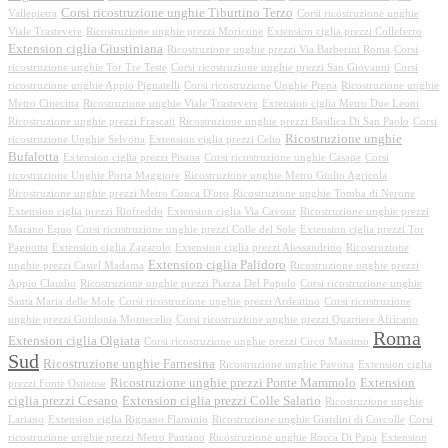
Corsi ricostruzione unghie Tiburtino Terzo
Vallepietra
Corsi ricostruzione unghie
Viale Trastevere
Ricostruzione unghie prezzi Moricone
Extension ciglia prezzi Colleferro
Extension ciglia Giustiniana
Ricostruzione unghie prezzi Via Barberini Roma
Corsi
ricostruzione unghie Tor Tre Teste
Corsi ricostruzione unghie prezzi San Giovanni
Corsi
ricostruzione unghie Appio Pignatelli
Corsi ricostruzione Unghie Pigna
Ricostruzione unghie
Metro Cinecitta
Ricostruzione unghie Viale Trastevere
Extension ciglia Metro Due Leoni
Ricostruzione unghie prezzi Frascati
Ricostruzione unghie prezzi Basilica Di San Paolo
Corsi
Ricostruzione unghie
ricostruzione Unghie Selvotta
Extension ciglia prezzi Celio
Bufalotta
Extension ciglia prezzi Pisana
Corsi ricostruzione unghie Casape
Corsi
ricostruzione Unghie Porta Maggiore
Ricostruzione unghie Metro Giulio Agricola
Ricostruzione unghie prezzi Metro Conca D'oro
Ricostruzione unghie Tomba di Nerone
Extension ciglia prezzi Riofreddo
Extension ciglia Via Cavour
Ricostruzione unghie prezzi
Marano Equo
Corsi ricostruzione unghie prezzi Colle del Sole
Extension ciglia prezzi Tor
Pagnotta
Extension ciglia Zagarolo
Extension ciglia prezzi Alessandrino
Ricostruzione
Extension ciglia Palidoro
unghie prezzi Castel Madama
Ricostruzione unghie prezzi
Appio Claudio
Ricostruzione unghie prezzi Piazza Del Popolo
Corsi ricostruzione unghie
Santa Maria delle Mole
Corsi ricostruzione unghie prezzi Ardeatino
Corsi ricostruzione
unghie prezzi Guidonia Montecelio
Corsi ricostruzione unghie prezzi Quartiere Africano
Roma
Extension ciglia Olgiata
Corsi ricostruzione unghie prezzi Circo Massimo
Sud
Ricostruzione unghie Farnesina
Ricostruzione unghie Pavona
Extension ciglia
Ricostruzione unghie prezzi Ponte Mammolo
Extension
prezzi Fonte Ostiense
ciglia prezzi Cesano
Extension ciglia prezzi Colle Salario
Ricostruzione unghie
Lariano
Extension ciglia Rignano Flaminio
Ricostruzione unghie Giardini di Corcolle
Corsi
ricostruzione unghie prezzi Metro Pantano
Ricostruzione unghie Rocca Di Papa
Extension