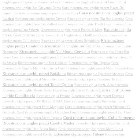
unghie prezzi Capranica Prenestina
Corsi ricostruzione Unghie Osteria del Curato
Corsi
ricostruzione unghie San Giovanni Roma
Corsi ricostruzione unghie prezzi Piazza Del
Corsi ricostruzione unghie prezzi
Popolo
Corsi ricostruzione unghie prezzi Prima Porta
Labico
Ricostruzione unghie prezzi Pavona
Extension ciglia prezzi Tor San Lorenzo
Corsi
ricostruzione unghie Castel Gandolfo
Corsi ricostruzione unghie Tivoli
Corsi ricostruzione
Extension ciglia
unghie Anguillara Sabazia
Ricostruzione unghie prezzi Pratica di Mare
prezzi Gianicolense
Corsi ricostruzione Unghie Acqua Bullicante
Corsi ricostruzione
Ricostruzione
unghie prezzi Colli Aniene
Extension ciglia prezzi Metro Repubblica
unghie prezzi Casalotti
Ricostruzione unghie Tor Sapienza
Ricostruzione unghie
Ricostruzione unghie Via Monte Cervialto
Nettunense
Extension ciglia Metro Eur
Fermi
Corsi ricostruzione unghie prezzi Filacciano
Corsi ricostruzione unghie San Gregorio
da Sassola
Ricostruzione unghie San Giuliano
Ricostruzione unghie Pigneto
Corsi
ricostruzione Unghie Metro Garbatella
Corsi ricostruzione unghie prezzi Metro Borghesiana
Ricostruzione unghie prezzi Bufalotta
Ricostruzione unghie Quartiere Africano
Corsi
ricostruzione unghie prezzi Metro Pietralata
Extension ciglia prezzi Stazione Termini
Ricostruzione unghie prezzi Tor de Quinto
Extension ciglia prezzi Acqua Acetosa
Corsi ricostruzione
Ricostruzione unghie Montelibretti
Extension ciglia Castel Porziano
unghie Camilluccia
Extension ciglia Pavona
Ricostruzione unghie prezzi Dragona
Extension ciglia prezzi OSTIENSE ROMA
Corsi ricostruzione unghie Prenestina
Corsi
ricostruzione unghie prezzi Porta Maggiore
Corsi ricostruzione unghie prezzi Villanova Di
Guidonia
Corsi ricostruzione unghie Ciampino
Corsi ricostruzione unghie prezzi Eur
Corsi
Corsi ricostruzione unghie Colle Portuense
ricostruzione unghie prezzi Metro Pigneto
Ricostruzione unghie prezzi Casetta Mattei
Extension ciglia prezzi Spallette
Corsi
ricostruzione unghie Don Bosco Roma
Corsi ricostruzione unghie prezzi Metro Libia
Extension ciglia prezzi Fidene
Ricostruzione unghie prezzi Percile
Ricostruzione