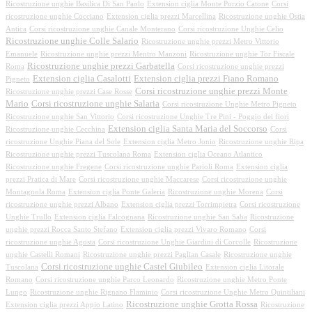
Ricostruzione unghie Basilica Di San Paolo
Extension ciglia Monte Porzio Catone
Corsi
ricostruzione unghie Cocciano
Extension ciglia prezzi Marcellina
Ricostruzione unghie Ostia
Antica
Corsi ricostruzione unghie Canale Monterano
Corsi ricostruzione Unghie Celio
Ricostruzione unghie Colle Salario
Ricostruzione unghie prezzi Metro Vittorio
Emanuele
Ricostruzione unghie prezzi Mentro Manzoni
Ricostruzione unghie Tor Fiscale
Ricostruzione unghie prezzi Garbatella
Roma
Corsi ricostruzione unghie prezzi
Extension ciglia Casalotti
Extension ciglia prezzi Fiano Romano
Pigneto
Corsi ricostruzione unghie prezzi Monte
Ricostruzione unghie prezzi Case Rosse
Mario
Corsi ricostruzione unghie Salaria
Corsi ricostruzione Unghie Metro Pigneto
Ricostruzione unghie San Vittorio
Corsi ricostruzione Unghie Tre Pini - Poggio dei fiori
Extension ciglia Santa Maria del Soccorso
Ricostruzione unghie Cecchina
Corsi
ricostruzione Unghie Piana del Sole
Extension ciglia Metro Jonio
Ricostruzione unghie Ripa
Ricostruzione unghie prezzi Tuscolana Roma
Extension ciglia Oceano Atlantico
Ricostruzione unghie Fregene
Corsi ricostruzione unghie Parioli Roma
Extension ciglia
prezzi Pratica di Mare
Corsi ricostruzione unghie Maccarese
Corsi ricostruzione unghie
Montagnola Roma
Extension ciglia Ponte Galeria
Ricostruzione unghie Morena
Corsi
ricostruzione unghie prezzi Albano
Extension ciglia prezzi Torrimpietra
Corsi ricostruzione
Unghie Trullo
Extension ciglia Falcognana
Ricostruzione unghie San Saba
Ricostruzione
unghie prezzi Rocca Santo Stefano
Extension ciglia prezzi Vivaro Romano
Corsi
ricostruzione unghie Agosta
Corsi ricostruzione Unghie Giardini di Corcolle
Ricostruzione
unghie Castelli Romani
Ricostruzione unghie prezzi Paglian Casale
Ricostruzione unghie
Corsi ricostruzione unghie Castel Giubileo
Tuscolana
Extension ciglia Litorale
Romano
Corsi ricostruzione unghie Parco Leonardo
Ricostruzione unghie Metro Ponte
Lungo
Ricostruzione unghie Rignano Flaminio
Corsi ricostruzione Unghie Metro Quintiliani
Ricostruzione unghie Grotta Rossa
Extension ciglia prezzi Appio Latino
Ricostruzione