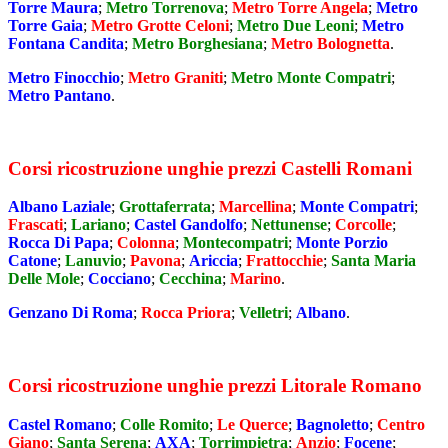
Torre Maura
;
Metro Torrenova
;
Metro Torre Angela
;
Metro
Torre Gaia
;
Metro Grotte Celoni
;
Metro Due Leoni
;
Metro
Fontana Candita
;
Metro Borghesiana
;
Metro Bolognetta
.
Metro Finocchio
;
Metro Graniti
;
Metro Monte Compatri
;
Metro Pantano
.
Corsi ricostruzione unghie prezzi Castelli Romani
Albano Laziale
;
Grottaferrata
;
Marcellina
;
Monte Compatri
;
Frascati
;
Lariano
;
Castel Gandolfo
;
Nettunense
;
Corcolle
;
Rocca Di Papa
;
Colonna
;
Montecompatri
;
Monte Porzio
Catone
;
Lanuvio
;
Pavona
;
Ariccia
;
Frattocchie
;
Santa Maria
Delle Mole
;
Cocciano
;
Cecchina
;
Marino
.
Genzano Di Roma
;
Rocca Priora
;
Velletri
;
Albano
.
Corsi ricostruzione unghie prezzi Litorale Romano
Castel Romano
;
Colle Romito
;
Le Querce
;
Bagnoletto
;
Centro
Giano
;
Santa Serena
;
AXA
;
Torrimpietra
;
Anzio
;
Focene
;