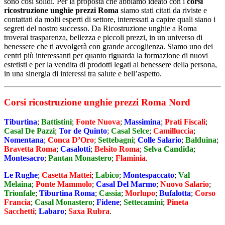
sono così solidi. Per la proposta che abbiamo ideato con i
corsi
ricostruzione unghie prezzi Roma
siamo stati citati da riviste e
contattati da molti esperti di settore, interessati a capire quali siano i
segreti del nostro successo. Da Ricostruzione unghie a Roma
troverai trasparenza, bellezza e piccoli prezzi, in un universo di
benessere che ti avvolgerà con grande accoglienza. Siamo uno dei
centri più interessanti per quanto riguarda la formazione di nuovi
estetisti e per la vendita di prodotti legati al benessere della persona,
in una sinergia di interessi tra salute e bell’aspetto.
Corsi ricostruzione unghie prezzi Roma Nord
Tiburtina
;
Battistini
;
Fonte Nuova
;
Massimina
;
Prati Fiscali
;
Casal De Pazzi
;
Tor de Quinto
;
Casal Selce
;
Camilluccia
;
Nomentana
;
Conca D’Oro
;
Settebagni
;
Colle Salario
;
Balduina
;
Bravetta Roma
;
Casalotti
;
Belsito Roma
;
Selva Candida
;
Montesacro
;
Pantan Monastero
;
Flaminia
.
Le Rughe
;
Casetta Mattei
;
Labico
;
Montespaccato
;
Val
Melaina
;
Ponte Mammolo
;
Casal Del Marmo
;
Nuovo Salario
;
Trionfale
;
Tiburtina Roma
;
Cassia
;
Morlupo
;
Bufalotta
;
Corso
Francia
;
Casal Monastero
;
Fidene
;
Settecamini
;
Pineta
Sacchetti
;
Labaro
;
Saxa Rubra
.