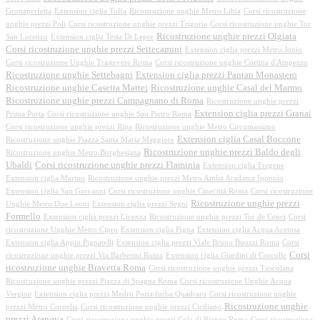
Grottaperfetta
Extension ciglia Tolfa
Ricostruzione unghie Metro Libia
Corsi ricostruzione
unghie prezzi Poli
Corsi ricostruzione unghie prezzi Trigoria
Corsi ricostruzione unghie Tor
Ricostruzione unghie prezzi Olgiata
San Lorenzo
Extension ciglia Testa Di Lepre
Corsi ricostruzione unghie prezzi Settecamini
Extension ciglia prezzi Metro Jonio
Corsi ricostruzione Unghie Trastevere Roma
Corsi ricostruzione unghie Cortina d'Ampezzo
Ricostruzione unghie Settebagni
Extension ciglia prezzi Pantan Monastero
Ricostruzione unghie Casetta Mattei
Ricostruzione unghie Casal del Marmo
Ricostruzione unghie prezzi Campagnano di Roma
Ricostruzione unghie prezzi
Extension ciglia prezzi Granai
Prima Porta
Corsi ricostruzione unghie San Pietro Roma
Corsi ricostruzione unghie prezzi Ripa
Ricostruzione unghie Metro Circomassimo
Extension ciglia Casal Boccone
Ricostruzione unghie Piazza Santa Maria Maggiore
Ricostruzione unghie prezzi Baldo degli
Ricostruzione unghie Metro Borghesiana
Ubaldi
Corsi ricostruzione unghie prezzi Flaminia
Extension ciglia Fregene
Extension ciglia Marino
Ricostruzione unghie prezzi Metro Amba Aradama Ipponio
Extension ciglia San Giovanni
Corsi ricostruzione unghie Cinecittà Roma
Corsi ricostruzione
Ricostruzione unghie prezzi
Unghie Metro Due Leoni
Extension ciglia prezzi Segni
Formello
Extension ciglia prezzi Licenza
Ricostruzione unghie prezzi Tor de Cenci
Corsi
ricostruzione Unghie Metro Cipro
Extension ciglia Pigna
Extension ciglia Acqua Acetosa
Extension ciglia Appio Pignatelli
Extension ciglia prezzi Viale Bruno Buozzi Roma
Corsi
Corsi
ricostruzione unghie prezzi Via Barberini Roma
Extension ciglia Giardini di Corcolle
ricostruzione unghie Bravetta Roma
Corsi ricostruzione unghie prezzi Tuscolana
Ricostruzione unghie prezzi Piazza di Spagna Roma
Corsi ricostruzione Unghie Acqua
Vergine
Extension ciglia prezzi Medro Porta furba Quadraro
Corsi ricostruzione unghie
Ricostruzione unghie
prezzi Metro Cornelia
Corsi ricostruzione unghie prezzi Ciciliano
prezzi Aranova
Corsi ricostruzione unghie prezzi Cola di Rienzo Roma
Corsi ricostruzione