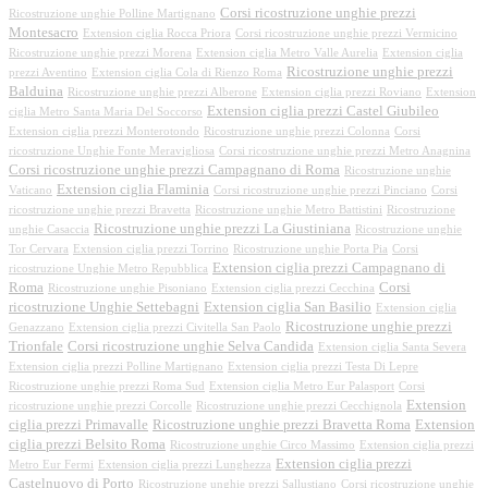
Corsi ricostruzione unghie prezzi
Ricostruzione unghie Polline Martignano
Montesacro
Extension ciglia Rocca Priora
Corsi ricostruzione unghie prezzi Vermicino
Ricostruzione unghie prezzi Morena
Extension ciglia Metro Valle Aurelia
Extension ciglia
Ricostruzione unghie prezzi
prezzi Aventino
Extension ciglia Cola di Rienzo Roma
Balduina
Ricostruzione unghie prezzi Alberone
Extension ciglia prezzi Roviano
Extension
Extension ciglia prezzi Castel Giubileo
ciglia Metro Santa Maria Del Soccorso
Extension ciglia prezzi Monterotondo
Ricostruzione unghie prezzi Colonna
Corsi
ricostruzione Unghie Fonte Meravigliosa
Corsi ricostruzione unghie prezzi Metro Anagnina
Corsi ricostruzione unghie prezzi Campagnano di Roma
Ricostruzione unghie
Extension ciglia Flaminia
Vaticano
Corsi ricostruzione unghie prezzi Pinciano
Corsi
ricostruzione unghie prezzi Bravetta
Ricostruzione unghie Metro Battistini
Ricostruzione
Ricostruzione unghie prezzi La Giustiniana
unghie Casaccia
Ricostruzione unghie
Tor Cervara
Extension ciglia prezzi Torrino
Ricostruzione unghie Porta Pia
Corsi
Extension ciglia prezzi Campagnano di
ricostruzione Unghie Metro Repubblica
Roma
Corsi
Ricostruzione unghie Pisoniano
Extension ciglia prezzi Cecchina
ricostruzione Unghie Settebagni
Extension ciglia San Basilio
Extension ciglia
Ricostruzione unghie prezzi
Genazzano
Extension ciglia prezzi Civitella San Paolo
Trionfale
Corsi ricostruzione unghie Selva Candida
Extension ciglia Santa Severa
Extension ciglia prezzi Polline Martignano
Extension ciglia prezzi Testa Di Lepre
Ricostruzione unghie prezzi Roma Sud
Extension ciglia Metro Eur Palasport
Corsi
Extension
ricostruzione unghie prezzi Corcolle
Ricostruzione unghie prezzi Cecchignola
ciglia prezzi Primavalle
Ricostruzione unghie prezzi Bravetta Roma
Extension
ciglia prezzi Belsito Roma
Ricostruzione unghie Circo Massimo
Extension ciglia prezzi
Extension ciglia prezzi
Metro Eur Fermi
Extension ciglia prezzi Lunghezza
Castelnuovo di Porto
Ricostruzione unghie prezzi Sallustiano
Corsi ricostruzione unghie