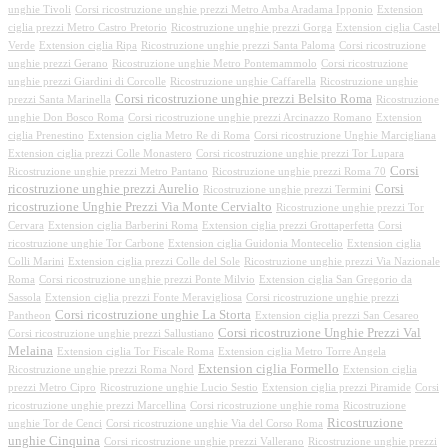
unghie Tivoli
Corsi ricostruzione unghie prezzi Metro Amba Aradama Ipponio
Extension
ciglia prezzi Metro Castro Pretorio
Ricostruzione unghie prezzi Gorga
Extension ciglia Castel
Verde
Extension ciglia Ripa
Ricostruzione unghie prezzi Santa Paloma
Corsi ricostruzione
unghie prezzi Gerano
Ricostruzione unghie Metro Pontemammolo
Corsi ricostruzione
unghie prezzi Giardini di Corcolle
Ricostruzione unghie Caffarella
Ricostruzione unghie
Corsi ricostruzione unghie prezzi Belsito Roma
prezzi Santa Marinella
Ricostruzione
unghie Don Bosco Roma
Corsi ricostruzione unghie prezzi Arcinazzo Romano
Extension
ciglia Prenestino
Extension ciglia Metro Re di Roma
Corsi ricostruzione Unghie Marcigliana
Extension ciglia prezzi Colle Monastero
Corsi ricostruzione unghie prezzi Tor Lupara
Corsi
Ricostruzione unghie prezzi Metro Pantano
Ricostruzione unghie prezzi Roma 70
ricostruzione unghie prezzi Aurelio
Corsi
Ricostruzione unghie prezzi Termini
ricostruzione Unghie Prezzi Via Monte Cervialto
Ricostruzione unghie prezzi Tor
Cervara
Extension ciglia Barberini Roma
Extension ciglia prezzi Grottaperfetta
Corsi
ricostruzione unghie Tor Carbone
Extension ciglia Guidonia Montecelio
Extension ciglia
Colli Marini
Extension ciglia prezzi Colle del Sole
Ricostruzione unghie prezzi Via Nazionale
Roma
Corsi ricostruzione unghie prezzi Ponte Milvio
Extension ciglia San Gregorio da
Sassola
Extension ciglia prezzi Fonte Meravigliosa
Corsi ricostruzione unghie prezzi
Corsi ricostruzione unghie La Storta
Pantheon
Extension ciglia prezzi San Cesareo
Corsi ricostruzione Unghie Prezzi Val
Corsi ricostruzione unghie prezzi Sallustiano
Melaina
Extension ciglia Tor Fiscale Roma
Extension ciglia Metro Torre Angela
Extension ciglia Formello
Ricostruzione unghie prezzi Roma Nord
Extension ciglia
prezzi Metro Cipro
Ricostruzione unghie Lucio Sestio
Extension ciglia prezzi Piramide
Corsi
ricostruzione unghie prezzi Marcellina
Corsi ricostruzione unghie roma
Ricostruzione
Ricostruzione
unghie Tor de Cenci
Corsi ricostruzione unghie Via del Corso Roma
unghie Cinquina
Corsi ricostruzione unghie prezzi Vallerano
Ricostruzione unghie prezzi