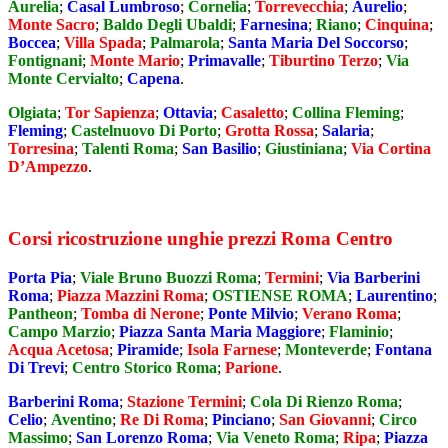
Aurelia
;
Casal Lumbroso
;
Cornelia
;
Torrevecchia
;
Aurelio
;
Monte Sacro
;
Baldo Degli Ubaldi
;
Farnesina
;
Riano
;
Cinquina
;
Boccea
;
Villa Spada
;
Palmarola
;
Santa Maria Del Soccorso
;
Fontignani
;
Monte Mario
;
Primavalle
;
Tiburtino Terzo
;
Via
Monte Cervialto
;
Capena
.
Olgiata
;
Tor Sapienza
;
Ottavia
;
Casaletto
;
Collina Fleming
;
Fleming
;
Castelnuovo Di Porto
;
Grotta Rossa
;
Salaria
;
Torresina
;
Talenti Roma
;
San Basilio
;
Giustiniana
;
Via Cortina
D’Ampezzo
.
Corsi ricostruzione unghie prezzi Roma Centro
Porta Pia
;
Viale Bruno Buozzi Roma
;
Termini
;
Via Barberini
Roma
;
Piazza Mazzini Roma
;
OSTIENSE ROMA
;
Laurentino
;
Pantheon
;
Tomba di Nerone
;
Ponte Milvio
;
Verano Roma
;
Campo Marzio
;
Piazza Santa Maria Maggiore
;
Flaminio
;
Acqua Acetosa
;
Piramide
;
Isola Farnese
;
Monteverde
;
Fontana
Di Trevi
;
Centro Storico Roma
;
Parione
.
Barberini Roma
;
Stazione Termini
;
Cola Di Rienzo Roma
;
Celio
;
Aventino
;
Re Di Roma
;
Pinciano
;
San Giovanni
;
Circo
Massimo
;
San Lorenzo Roma
;
Via Veneto Roma
;
Ripa
;
Piazza