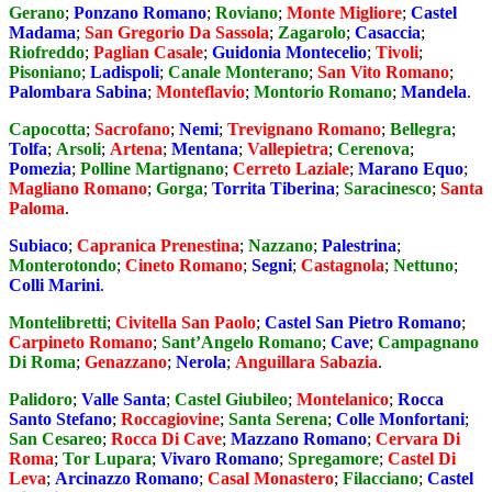
Gerano
;
Ponzano Romano
;
Roviano
;
Monte Migliore
;
Castel
Madama
;
San Gregorio Da Sassola
;
Zagarolo
;
Casaccia
;
Riofreddo
;
Paglian Casale
;
Guidonia Montecelio
;
Tivoli
;
Pisoniano
;
Ladispoli
;
Canale Monterano
;
San Vito Romano
;
Palombara Sabina
;
Monteflavio
;
Montorio Romano
;
Mandela
.
Capocotta
;
Sacrofano
;
Nemi
;
Trevignano Romano
;
Bellegra
;
Tolfa
;
Arsoli
;
Artena
;
Mentana
;
Vallepietra
;
Cerenova
;
Pomezia
;
Polline Martignano
;
Cerreto Laziale
;
Marano Equo
;
Magliano Romano
;
Gorga
;
Torrita Tiberina
;
Saracinesco
;
Santa
Paloma
.
Subiaco
;
Capranica Prenestina
;
Nazzano
;
Palestrina
;
Monterotondo
;
Cineto Romano
;
Segni
;
Castagnola
;
Nettuno
;
Colli Marini
.
Montelibretti
;
Civitella San Paolo
;
Castel San Pietro Romano
;
Carpineto Romano
;
Sant’Angelo Romano
;
Cave
;
Campagnano
Di Roma
;
Genazzano
;
Nerola
;
Anguillara Sabazia
.
Palidoro
;
Valle Santa
;
Castel Giubileo
;
Montelanico
;
Rocca
Santo Stefano
;
Roccagiovine
;
Santa Serena
;
Colle Monfortani
;
San Cesareo
;
Rocca Di Cave
;
Mazzano Romano
;
Cervara Di
Roma
;
Tor Lupara
;
Vivaro Romano
;
Spregamore
;
Castel Di
Leva
;
Arcinazzo Romano
;
Casal Monastero
;
Filacciano
;
Castel