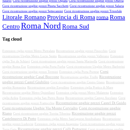
Salario
Corsi ricostruzione unghie prezzi Olgiata
Corsi ricostruzione unghie prezzi Ottavia
Corsi ricostruzione unghie prezzi Pineta Sacchetti
Corsi ricostruzione unghie prezzi Salaria
Corsi ricostruzione unghie prezzi Settecamini
Corsi ricostruzione unghie prezzi Trionfale
Litorale Romano
Provincia di Roma
Roma
roma
Roma Nord
Centro
Roma Sud
Tag cloud
Extension ciglia prezzi Metro Pietralata
Ricostruzione unghie prezzi Finocchio
Corsi
ricostruzione Unghie Metro Lucio Sestio
Ricostruzione unghie prezzi Vallerano
Extension
ciglia Tor de Schiavi
Corsi ricostruzione unghie prezzi Santa Marinella
Corsi ricostruzione
unghie Roma Eur
Extension ciglia Porta Furba
Corsi ricostruzione Unghie Metro Barberini
Corsi
Corsi ricostruzione unghie prezzi Termini
Extension ciglia Porta Portese
ricostruzione unghie Casal Boccone
Ricostruzione
Ricostruzione unghie Trullo
unghie prezzi Castel Giubileo
Corsi ricostruzione unghie Centro Giano
Ricostruzione
unghie Romanina
Ricostruzione unghie Esquilino
Extension ciglia Pratica di Mare
Ricostruzione unghie Metro Quintiliani
Extension ciglia prezzi Metro Malatesta
Extension
ciglia Ardea
Extension ciglia San Pietro Roma
Ricostruzione unghie Campo Ascolano
Corsi
Ricostruzione unghie prezzi Castel Di Guido
ricostruzione unghie prezzi Frattocchie
Corsi ricostruzione Unghie Via Monte Cervialto
Corsi ricostruzione unghie
Riano
Ricostruzione unghie prezzi
Corsi ricostruzione unghie Torrita Tiberina
Castelnuovo Di Porto
Extension ciglia Metro Sant'agnese Annibaliano
Ricostruzione
unghie prezzi Ludovisi
Extension ciglia prezzi Anagnina
Corsi ricostruzione unghie prezzi
Ricostruzione unghie prezzi Colli Portuensi
Torre Gaia
Corsi ricostruzione unghie