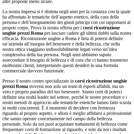
altre proposte meno sicure.
La nostra impresa si è distinta negli anni per la costanza con la quale
ha affrontato le tematiche dell’aspetto estetico, della cura della
persona e dell’insegnamento dei giusti principi con cui rapportarsi al
proprio corpo. Prova la nostra offerta per i
corsi ricostruzione
unghie prezzi Roma
per lasciare cadere gli ultimi dubbi sulla nostra
efficacia. Ricostruzione unghie a Roma è lieta di potersi definire
un’azienda all’insegna del benessere e della bellezza, che nella
nostra ottica viaggiano indissolubilmente legati verso un’idea
complessiva della tua persona. Negli anni abbiamo saputo
assecondare il bisogno di bellezza e di cura che ci hanno trasmesso
moltissimi clienti, interpretando questi desideri in una formula
commerciale davvero funzionale.
Presso il nostro centro specializzato in
corsi ricostruzione unghie
prezzi Roma
troverai non solo un team di esperti affabili, ma un
vero e proprio paradiso del tuo benessere. Siamo certi di poterci
definire una realtà leader nel settore, perché le nostre procedure e i
nostri metodi di approccio alle tematiche estetiche hanno fatto scuola
in molti concorrenti. È il momento di decidere con fermezza
riguardo al proprio aspetto, e allora è meglio affidarsi a professionisti
che sanno operare concretamente nel campo della bellezza
personale. Solo da noi puoi acquistare trattamenti di bellezza come
frequentare corsi di formazione al riguardo, e solo da noi i risultati