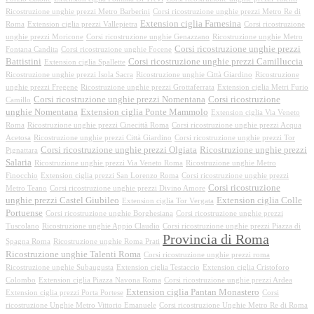
Ricostruzione unghie prezzi Metro Barberini
Corsi ricostruzione unghie prezzi Metro Re di
Extension ciglia Farnesina
Roma
Extension ciglia prezzi Vallepietra
Corsi ricostruzione
unghie prezzi Moricone
Corsi ricostruzione unghie Genazzano
Ricostruzione unghie Metro
Corsi ricostruzione unghie prezzi
Fontana Candita
Corsi ricostruzione unghie Focene
Battistini
Corsi ricostruzione unghie prezzi Camilluccia
Extension ciglia Spallette
Ricostruzione unghie prezzi Isola Sacra
Ricostruzione unghie Città Giardino
Ricostruzione
unghie prezzi Fregene
Ricostruzione unghie prezzi Grottaferrata
Extension ciglia Metri Furio
Corsi ricostruzione unghie prezzi Nomentana
Corsi ricostruzione
Camillo
unghie Nomentana
Extension ciglia Ponte Mammolo
Extension ciglia Via Veneto
Roma
Ricostruzione unghie prezzi Cinecittà Roma
Corsi ricostruzione unghie prezzi Acqua
Acetosa
Ricostruzione unghie prezzi Città Giardino
Corsi ricostruzione unghie prezzi Tor
Corsi ricostruzione unghie prezzi Olgiata
Ricostruzione unghie prezzi
Pignattara
Salaria
Ricostruzione unghie prezzi Via Veneto Roma
Ricostruzione unghie Metro
Finocchio
Extension ciglia prezzi San Lorenzo Roma
Corsi ricostruzione unghie prezzi
Corsi ricostruzione
Metro Teano
Corsi ricostruzione unghie prezzi Divino Amore
unghie prezzi Castel Giubileo
Extension ciglia Colle
Extension ciglia Tor Vergata
Portuense
Corsi ricostruzione unghie Borghesiana
Corsi ricostruzione unghie prezzi
Tuscolano
Ricostruzione unghie Appio Claudio
Corsi ricostruzione unghie prezzi Piazza di
Provincia di Roma
Spagna Roma
Ricostruzione unghie Roma Prati
Ricostruzione unghie Talenti Roma
Corsi ricostruzione unghie prezzi roma
Ricostruzione unghie Subaugusta
Extension ciglia Testaccio
Extension ciglia Cristoforo
Colombo
Extension ciglia Piazza Navona Roma
Corsi ricostruzione unghie prezzi Ardea
Extension ciglia Pantan Monastero
Extension ciglia prezzi Porta Portese
Corsi
ricostruzione Unghie Metro Vittorio Emanuele
Corsi ricostruzione Unghie Metro Re di Roma