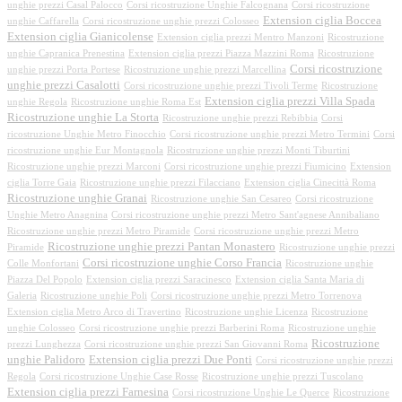
unghie prezzi Casal Palocco
Corsi ricostruzione Unghie Falcognana
Corsi ricostruzione
Extension ciglia Boccea
unghie Caffarella
Corsi ricostruzione unghie prezzi Colosseo
Extension ciglia Gianicolense
Extension ciglia prezzi Mentro Manzoni
Ricostruzione
unghie Capranica Prenestina
Extension ciglia prezzi Piazza Mazzini Roma
Ricostruzione
Corsi ricostruzione
unghie prezzi Porta Portese
Ricostruzione unghie prezzi Marcellina
unghie prezzi Casalotti
Corsi ricostruzione unghie prezzi Tivoli Terme
Ricostruzione
Extension ciglia prezzi Villa Spada
unghie Regola
Ricostruzione unghie Roma Est
Ricostruzione unghie La Storta
Ricostruzione unghie prezzi Rebibbia
Corsi
ricostruzione Unghie Metro Finocchio
Corsi ricostruzione unghie prezzi Metro Termini
Corsi
ricostruzione unghie Eur Montagnola
Ricostruzione unghie prezzi Monti Tiburtini
Ricostruzione unghie prezzi Marconi
Corsi ricostruzione unghie prezzi Fiumicino
Extension
ciglia Torre Gaia
Ricostruzione unghie prezzi Filacciano
Extension ciglia Cinecittà Roma
Ricostruzione unghie Granai
Ricostruzione unghie San Cesareo
Corsi ricostruzione
Unghie Metro Anagnina
Corsi ricostruzione unghie prezzi Metro Sant'agnese Annibaliano
Ricostruzione unghie prezzi Metro Piramide
Corsi ricostruzione unghie prezzi Metro
Ricostruzione unghie prezzi Pantan Monastero
Piramide
Ricostruzione unghie prezzi
Corsi ricostruzione unghie Corso Francia
Colle Monfortani
Ricostruzione unghie
Piazza Del Popolo
Extension ciglia prezzi Saracinesco
Extension ciglia Santa Maria di
Galeria
Ricostruzione unghie Poli
Corsi ricostruzione unghie prezzi Metro Torrenova
Extension ciglia Metro Arco di Travertino
Ricostruzione unghie Licenza
Ricostruzione
unghie Colosseo
Corsi ricostruzione unghie prezzi Barberini Roma
Ricostruzione unghie
Ricostruzione
prezzi Lunghezza
Corsi ricostruzione unghie prezzi San Giovanni Roma
unghie Palidoro
Extension ciglia prezzi Due Ponti
Corsi ricostruzione unghie prezzi
Regola
Corsi ricostruzione Unghie Case Rosse
Ricostruzione unghie prezzi Tuscolano
Extension ciglia prezzi Farnesina
Corsi ricostruzione Unghie Le Querce
Ricostruzione