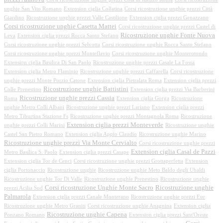
unghie San Vito Romano
Extension ciglia Collatina
Corsi ricostruzione unghie prezzi Città
Giardino
Ricostruzione unghie prezzi Valle Castilione
Extension ciglia prezzi Genazzano
Corsi ricostruzione unghie Casetta Mattei
Corsi ricostruzione unghie prezzi Castel di
Ricostruzione unghie Fonte Nuova
Leva
Extension ciglia prezzi Rocca Santo Stefano
Corsi ricostruzione unghie prezzi Selvotta
Corsi ricostruzione unghie Rocca Santo Stefano
Corsi ricostruzione unghie prezzi Monteflavio
Corsi ricostruzione unghie Monterotondo
Extension ciglia Basilica Di San Paolo
Ricostruzione unghie prezzi Casale La Fossa
Extension ciglia Metro Flaminio
Ricostruzione unghie prezzi Caffarella
Corsi ricostruzione
unghie prezzi Monte Porzio Catone
Extension ciglia Pietralata Roma
Extension ciglia prezzi
Ricostruzione unghie Battistini
Colle Prenestino
Extension ciglia prezzi Via Barberini
Ricostruzione unghie prezzi Cassia
Roma
Extension ciglia Gorga
Ricostruzione
unghie Metro Colli Albani
Ricostruzione unghie prezzi Lariano
Extension ciglia prezzi
Metro Tiburtina Stazione Fs
Ricostruzione unghie prezzi Montagnola Roma
Ricostruzione
Extension ciglia prezzi Monteverde
unghie prezzi Colli Marini
Ricostruzione unghie
Castel San Pietro Romano
Extension ciglia Appio Claudio
Ricostruzione unghie Marino
Ricostruzione unghie prezzi Via Monte Cervialto
Corsi ricostruzione unghie prezzi
Extension ciglia Casal de Pazzi
Metro Basilica S. Paolo
Extension ciglia prezzi Casape
Extension ciglia Tor de Cenci
Corsi ricostruzione unghie prezzi Grottaperfetta
Extension
ciglia Portonaccio
Ricostruzione unghie
Ricostruzione unghie Meto Baldo degli Ubaldi
Ricostruzione unghie Tor Di Valle
Ricostruzione unghie Prenestino
Ricostruzione unghie
Corsi ricostruzione Unghie Monte Sacro
Ricostruzione unghie
prezzi Acilia Sud
Palmarola
Extension ciglia prezzi Canale Monterano
Ricostruzione unghie prezzi Eur
Ricostruzione unghie Metro Graniti
Corsi ricostruzione unghie Anagnina
Extension ciglia
Ricostruzione unghie Capena
Ponzano Romano
Extension ciglia prezzi Sant'Oreste