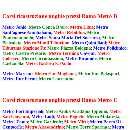
Corsi ricostruzione unghie prezzi Roma Metro B
Metro Jonio
;
Metro Conca D’oro
;
Metro Libia
;
Metro
Sant’agnese Annibaliano
;
Metro Rebibbia
;
Metro
Pontemammolo
;
Metro Santa Maria Del Soccorso
;
Metro
Pietralata
;
Metro Monti Tiburtino
;
Metro Quintiliani
;
Metro
Tiburtina Stazione Fs
;
Metro Piazza Bologna
;
Metro Policlinico
;
Metro Castro Pretorio
;
Metro Termini
;
Cavour
;
Metro
Colosseo
;
Metro Circomassimo
;
Metro Piramide
;
Metro
Garbatella
;
Metro Basilica S. Paolo
.
Metro Marconi
;
Metro Eur Magliana
;
Metro Eur Palasport
;
Metro Eur Fermi
;
Metro Laurentina
.
Corsi ricostruzione unghie prezzi Roma Metro C
Metro Fori Imperiali
;
Metro Amba Aradama Ipponio
;
Metro
San Giovanni
;
Metro Lodi
;
Metro Pigneto
;
Metro Malatesta
;
Metro Teano
;
Metro Gardenie
;
Metro Mirti
;
Metro Parco Di
Centocelle
;
Metro Alessandrino
;
Metro Torre Spaccata
;
Metro