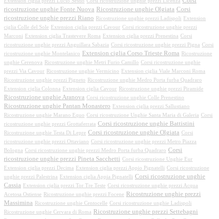
Corsi
Extension ciglia prezzi Lucio Sestio
Corsi ricostruzione unghie prezzi Licenza
ricostruzione unghie Fonte Nuova
Ricostruzione unghie Olgiata
Corsi
ricostruzione unghie prezzi Riano
Ricostruzione unghie prezzi Ladispoli
Extension
ciglia Colle del Sole
Extension ciglia prezzi Cavour
Corsi ricostruzione unghie prezzi
Marconi
Extension ciglia Trastevere Roma
Extension ciglia prezzi Prenestina
Corsi
ricostruzione unghie prezzi Anguillara Sabazia
Corsi ricostruzione unghie prezzi Pigna
Corsi
Extension ciglia Corso Trieste Roma
ricostruzione unghie Montelanico
Ricostruzione
unghie Cerenova
Ricostruzione unghie Metri Furio Camillo
Corsi ricostruzione unghie
prezzi Via Cavour
Ricostruzione unghie Vermicino
Extension ciglia Viale Marconi Roma
Ricostruzione unghie prezzi Pigneto
Ricostruzione unghie Medro Porta furba Quadraro
Extension ciglia Colonna
Extension ciglia Cavour
Ricostruzione unghie prezzi Piramide
Ricostruzione unghie Aranova
Corsi ricostruzione unghie Colle Prenestino
Ricostruzione unghie Pantan Monastero
Extension ciglia prezzi Sallustiano
Ricostruzione unghie Marano Equo
Corsi ricostruzione Unghie Santa Maria di Galeria
Corsi
Corsi ricostruzione unghie Battistini
ricostruzione unghie prezzi Grottaferrata
Corsi ricostruzione unghie Olgiata
Ricostruzione unghie Testa Di Lepre
Corsi
ricostruzione unghie prezzi Ottaviano
Corsi ricostruzione unghie prezzi Metro Piazza
Corsi
Bologna
Corsi ricostruzione unghie prezzi Medro Porta furba Quadraro
ricostruzione unghie prezzi Pineta Sacchetti
Corsi ricostruzione Unghie Eur
Extension ciglia prezzi Decima
Extension ciglia prezzi Appio Pignatelli
Corsi ricostruzione
Corsi ricostruzione unghie
unghie prezzi Palestrina
Extension ciglia Appia Pignatelli
Cassia
Extension ciglia prezzi Tor Tre Teste
Corsi ricostruzione unghie prezzi Acqua
Ricostruzione unghie prezzi
Acetosa Ostiense
Ricostruzione unghie prezzi Focene
Massimina
Ricostruzione unghie Centocelle
Corsi ricostruzione unghie Ladispoli
Ricostruzione unghie prezzi Settebagni
Ricostruzione unghie Cervara di Roma