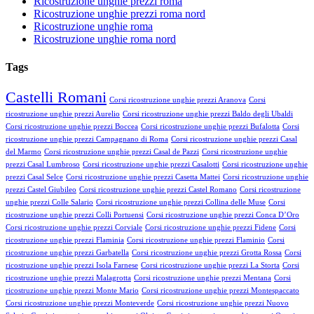
Ricostruzione unghie prezzi roma
Ricostruzione unghie prezzi roma nord
Ricostruzione unghie roma
Ricostruzione unghie roma nord
Tags
Castelli Romani
Corsi ricostruzione unghie prezzi Aranova
Corsi
ricostruzione unghie prezzi Aurelio
Corsi ricostruzione unghie prezzi Baldo degli Ubaldi
Corsi ricostruzione unghie prezzi Boccea
Corsi ricostruzione unghie prezzi Bufalotta
Corsi
ricostruzione unghie prezzi Campagnano di Roma
Corsi ricostruzione unghie prezzi Casal
del Marmo
Corsi ricostruzione unghie prezzi Casal de Pazzi
Corsi ricostruzione unghie
prezzi Casal Lumbroso
Corsi ricostruzione unghie prezzi Casalotti
Corsi ricostruzione unghie
prezzi Casal Selce
Corsi ricostruzione unghie prezzi Casetta Mattei
Corsi ricostruzione unghie
prezzi Castel Giubileo
Corsi ricostruzione unghie prezzi Castel Romano
Corsi ricostruzione
unghie prezzi Colle Salario
Corsi ricostruzione unghie prezzi Collina delle Muse
Corsi
ricostruzione unghie prezzi Colli Portuensi
Corsi ricostruzione unghie prezzi Conca D’Oro
Corsi ricostruzione unghie prezzi Corviale
Corsi ricostruzione unghie prezzi Fidene
Corsi
ricostruzione unghie prezzi Flaminia
Corsi ricostruzione unghie prezzi Flaminio
Corsi
ricostruzione unghie prezzi Garbatella
Corsi ricostruzione unghie prezzi Grotta Rossa
Corsi
ricostruzione unghie prezzi Isola Farnese
Corsi ricostruzione unghie prezzi La Storta
Corsi
ricostruzione unghie prezzi Malagrotta
Corsi ricostruzione unghie prezzi Mentana
Corsi
ricostruzione unghie prezzi Monte Mario
Corsi ricostruzione unghie prezzi Montespaccato
Corsi ricostruzione unghie prezzi Monteverde
Corsi ricostruzione unghie prezzi Nuovo