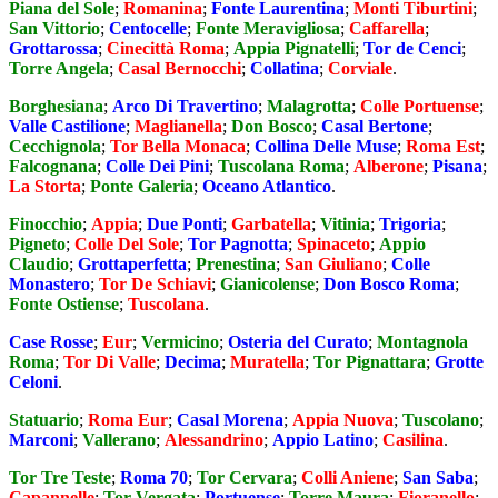
Piana del Sole
;
Romanina
;
Fonte Laurentina
;
Monti Tiburtini
;
San Vittorio
;
Centocelle
;
Fonte Meravigliosa
;
Caffarella
;
Grottarossa
;
Cinecittà Roma
;
Appia Pignatelli
;
Tor de Cenci
;
Torre Angela
;
Casal Bernocchi
;
Collatina
;
Corviale
.
Borghesiana
;
Arco Di Travertino
;
Malagrotta
;
Colle Portuense
;
Valle Castilione
;
Maglianella
;
Don Bosco
;
Casal Bertone
;
Cecchignola
;
Tor Bella Monaca
;
Collina Delle Muse
;
Roma Est
;
Falcognana
;
Colle Dei Pini
;
Tuscolana Roma
;
Alberone
;
Pisana
;
La Storta
;
Ponte Galeria
;
Oceano Atlantico
.
Finocchio
;
Appia
;
Due Ponti
;
Garbatella
;
Vitinia
;
Trigoria
;
Pigneto
;
Colle Del Sole
;
Tor Pagnotta
;
Spinaceto
;
Appio
Claudio
;
Grottaperfetta
;
Prenestina
;
San Giuliano
;
Colle
Monastero
;
Tor De Schiavi
;
Gianicolense
;
Don Bosco Roma
;
Fonte Ostiense
;
Tuscolana
.
Case Rosse
;
Eur
;
Vermicino
;
Osteria del Curato
;
Montagnola
Roma
;
Tor Di Valle
;
Decima
;
Muratella
;
Tor Pignattara
;
Grotte
Celoni
.
Statuario
;
Roma Eur
;
Casal Morena
;
Appia Nuova
;
Tuscolano
;
Marconi
;
Vallerano
;
Alessandrino
;
Appio Latino
;
Casilina
.
Tor Tre Teste
;
Roma 70
;
Tor Cervara
;
Colli Aniene
;
San Saba
;
Capannelle
;
Tor Vergata
;
Portuense
;
Torre Maura
;
Fioranello
;