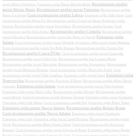
Ricostruzione unghie
prezzi Metro Policlinico
Extension ciglia Piazza Mazzini Roma
prezzi Monte Mario
Ricostruzione unghie prezzi Farnesina
Ricostruzione unghie
Corsi ricostruzione unghie Labico
Metro Eur Fermi
Extension ciglia Valle Santa
Corsi
ricostruzione unghie Roma Est
Ricostruzione unghie Trastevere Roma
Extension ciglia
Licenza
Ricostruzione unghie prezzi Torvajanica
Ricostruzione unghie Gerano
Corsi
Ricostruzione unghie Cornelia
ricostruzione unghie Ostia Antica
Ricostruzione unghie
Extension ciglia
prezzi Palestrina
Ricostruzione unghie prezzi San Pietro in Vincoli
Salaria
Corsi ricostruzione unghie prezzi Mandela
Extension ciglia prezzi Castel Madama
Corsi ricostruzione unghie prezzi Tor Bella Monaca
Ricostruzione unghie Torrino Eur
Ricostruzione unghie Conca D’Oro
Corsi ricostruzione unghie prezzi Centocelle
Ricostruzione unghie prezzi Ostia Lido
Ricostruzione unghie San Lorenzo Roma
Ricostruzione unghie prezzi Maccarese
Ricostruzione unghie Spregamore
Ricostruzione
unghie prezzi Montorio Romano
Corsi ricostruzione Unghie Metro Eur Fermi
Corsi
Extension ciglia
ricostruzione unghie prezzi Valle Castilione
Extension ciglia prezzi Jenne
Torrevecchia
Ricostruzione unghie Provincie di Roma
Ricostruzione unghie Metro Monte
Extension ciglia Granai
Compatri
Corsi ricostruzione unghie prezzi Villa Gordiani
Extension ciglia prezzi Metro Libia
Ricostruzione unghie Decima
Ricostruzione unghie
prezzi Regola
Corsi ricostruzione unghie Stazione Termini
Extension ciglia prezzi Vermicino
Extension ciglia Colli Albani
Corsi ricostruzione unghie Poli
Extension ciglia Metro Teano
Extension ciglia prezzi Nuovo Salario
Ricostruzione unghie Belsito Roma
Corsi ricostruzione unghie Nuovo Salario
Extension ciglia prezzi Giardinetti
Extension ciglia Celio
Extension ciglia prezzi Castel Porziano
Ricostruzione unghie prezzi
Tivoli
Ricostruzione unghie Metro Grotte Celoni
Corsi ricostruzione unghie Arcinazzo
Romano
Corsi ricostruzione unghie prezzi Cervara di Roma
Extension ciglia prezzi Monte
Porzio Catone
Extension ciglia Fontana Di Trevi
Corsi ricostruzione unghie prezzi Talenti