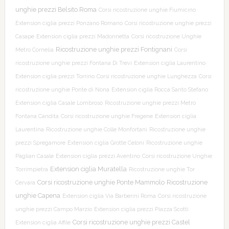
unghie prezzi Belsito Roma
Corsi ricostruzione unghie Fiumicino
Extension ciglia prezzi Ponzano Romano
Corsi ricostruzione unghie prezzi
Casape
Extension ciglia prezzi Madonnetta
Corsi ricostruzione Unghie
Ricostruzione unghie prezzi Fontignani
Metro Cornelia
Corsi
ricostruzione unghie prezzi Fontana Di Trevi
Extension ciglia Laurentino
Extension ciglia prezzi Torrino
Corsi ricostruzione unghie Lunghezza
Corsi
ricostruzione unghie Ponte di Nona
Extension ciglia Rocca Santo Stefano
Extension ciglia Casale Lombroso
Ricostruzione unghie prezzi Metro
Fontana Candita
Corsi ricostruzione unghie Fregene
Extension ciglia
Laurentina
Ricostruzione unghie Colle Monfortani
Ricostruzione unghie
prezzi Spregamore
Extension ciglia Grotte Celoni
Ricostruzione unghie
Paglian Casale
Extension ciglia prezzi Aventino
Corsi ricostruzione Unghie
Extension ciglia Muratella
Torrimpietra
Ricostruzione unghie Tor
Corsi ricostruzione unghie Ponte Mammolo
Ricostruzione
Cervara
unghie Capena
Extension ciglia Via Barberini Roma
Corsi ricostruzione
unghie prezzi Campo Marzio
Extension ciglia prezzi Piazza Scotti
Corsi ricostruzione unghie prezzi Castel
Extension ciglia Affile