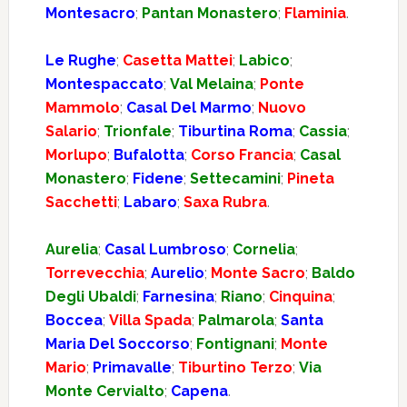
Montesacro
;
Pantan Monastero
;
Flaminia
.
Le Rughe
;
Casetta Mattei
;
Labico
;
Montespaccato
;
Val Melaina
;
Ponte
Mammolo
;
Casal Del Marmo
;
Nuovo
Salario
;
Trionfale
;
Tiburtina Roma
;
Cassia
;
Morlupo
;
Bufalotta
;
Corso Francia
;
Casal
Monastero
;
Fidene
;
Settecamini
;
Pineta
Sacchetti
;
Labaro
;
Saxa Rubra
.
Aurelia
;
Casal Lumbroso
;
Cornelia
;
Torrevecchia
;
Aurelio
;
Monte Sacro
;
Baldo
Degli Ubaldi
;
Farnesina
;
Riano
;
Cinquina
;
Boccea
;
Villa Spada
;
Palmarola
;
Santa
Maria Del Soccorso
;
Fontignani
;
Monte
Mario
;
Primavalle
;
Tiburtino Terzo
;
Via
Monte Cervialto
;
Capena
.