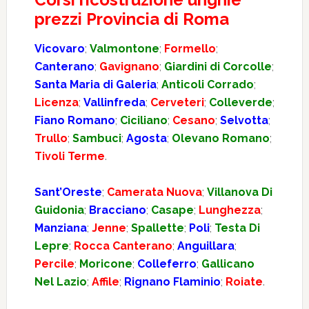
prezzi Provincia di Roma
Vicovaro
;
Valmontone
;
Formello
;
Canterano
;
Gavignano
;
Giardini di Corcolle
;
Santa Maria di Galeria
;
Anticoli Corrado
;
Licenza
;
Vallinfreda
;
Cerveteri
;
Colleverde
;
Fiano Romano
;
Ciciliano
;
Cesano
;
Selvotta
;
Trullo
;
Sambuci
;
Agosta
;
Olevano Romano
;
Tivoli Terme
.
Sant’Oreste
;
Camerata Nuova
;
Villanova Di
Guidonia
;
Bracciano
;
Casape
;
Lunghezza
;
Manziana
;
Jenne
;
Spallette
;
Poli
;
Testa Di
Lepre
;
Rocca Canterano
;
Anguillara
;
Percile
;
Moricone
;
Colleferro
;
Gallicano
Nel Lazio
;
Affile
;
Rignano Flaminio
;
Roiate
.