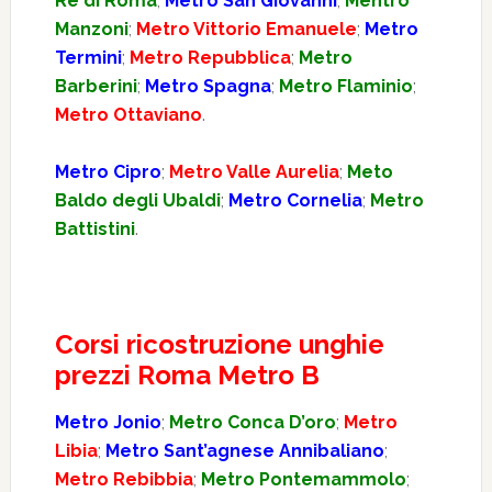
Re di Roma
;
Metro San Giovanni
;
Mentro
Manzoni
;
Metro Vittorio Emanuele
;
Metro
Termini
;
Metro Repubblica
;
Metro
Barberini
;
Metro Spagna
;
Metro Flaminio
;
Metro Ottaviano
.
Metro Cipro
;
Metro Valle Aurelia
;
Meto
Baldo degli Ubaldi
;
Metro Cornelia
;
Metro
Battistini
.
Corsi ricostruzione unghie
prezzi Roma Metro B
Metro Jonio
;
Metro Conca D’oro
;
Metro
Libia
;
Metro Sant’agnese Annibaliano
;
Metro Rebibbia
;
Metro Pontemammolo
;