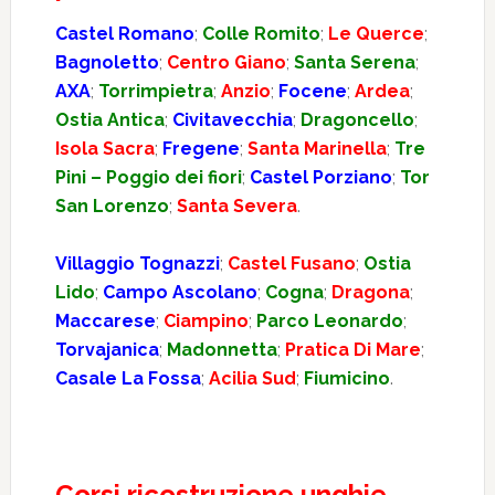
Castel Romano
;
Colle Romito
;
Le Querce
;
Bagnoletto
;
Centro Giano
;
Santa Serena
;
AXA
;
Torrimpietra
;
Anzio
;
Focene
;
Ardea
;
Ostia Antica
;
Civitavecchia
;
Dragoncello
;
Isola Sacra
;
Fregene
;
Santa Marinella
;
Tre
Pini – Poggio dei fiori
;
Castel Porziano
;
Tor
San Lorenzo
;
Santa Severa
.
Villaggio Tognazzi
;
Castel Fusano
;
Ostia
Lido
;
Campo Ascolano
;
Cogna
;
Dragona
;
Maccarese
;
Ciampino
;
Parco Leonardo
;
Torvajanica
;
Madonnetta
;
Pratica Di Mare
;
Casale La Fossa
;
Acilia Sud
;
Fiumicino
.
Corsi ricostruzione unghie