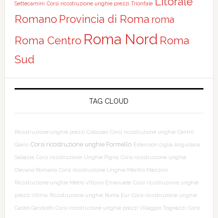
Litorale
Settecamini
Corsi ricostruzione unghie prezzi Trionfale
Romano
Provincia di Roma
roma
Roma Nord
Roma Centro
Roma
Sud
TAG CLOUD
Ricostruzione unghie prezzi Colosseo
Corsi ricostruzione unghie Centro
Corsi ricostruzione unghie Formello
Giano
Extension ciglia Anguillara
Sabazia
Corsi ricostruzione Unghie Pigna
Corsi ricostruzione unghie
Olevano Romano
Corsi ricostruzione Unghie Mentro Manzoni
Ricostruzione unghie Metro Vittorio Emanuele
Corsi ricostruzione unghie
prezzi Vitinia
Ricostruzione unghie Roma Eur
Corsi ricostruzione unghie
Castel Gandolfo
Corsi ricostruzione unghie prezzi Villaggio Tognazzi
Corsi