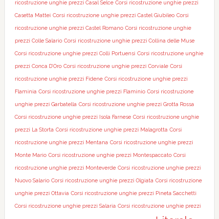
ricostruzione unghie prezzi Casal Selce
Corsi ricostruzione unghie prezzi
Casetta Mattei
Corsi ricostruzione unghie prezzi Castel Giubileo
Corsi
ricostruzione unghie prezzi Castel Romano
Corsi ricostruzione unghie
prezzi Colle Salario
Corsi ricostruzione unghie prezzi Collina delle Muse
Corsi ricostruzione unghie prezzi Colli Portuensi
Corsi ricostruzione unghie
prezzi Conca D’Oro
Corsi ricostruzione unghie prezzi Corviale
Corsi
ricostruzione unghie prezzi Fidene
Corsi ricostruzione unghie prezzi
Flaminia
Corsi ricostruzione unghie prezzi Flaminio
Corsi ricostruzione
unghie prezzi Garbatella
Corsi ricostruzione unghie prezzi Grotta Rossa
Corsi ricostruzione unghie prezzi Isola Farnese
Corsi ricostruzione unghie
prezzi La Storta
Corsi ricostruzione unghie prezzi Malagrotta
Corsi
ricostruzione unghie prezzi Mentana
Corsi ricostruzione unghie prezzi
Monte Mario
Corsi ricostruzione unghie prezzi Montespaccato
Corsi
ricostruzione unghie prezzi Monteverde
Corsi ricostruzione unghie prezzi
Nuovo Salario
Corsi ricostruzione unghie prezzi Olgiata
Corsi ricostruzione
unghie prezzi Ottavia
Corsi ricostruzione unghie prezzi Pineta Sacchetti
Corsi ricostruzione unghie prezzi Salaria
Corsi ricostruzione unghie prezzi