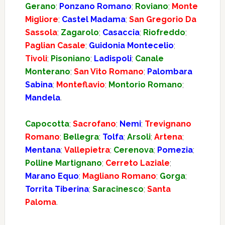
Gerano
;
Ponzano Romano
;
Roviano
;
Monte
Migliore
;
Castel Madama
;
San Gregorio Da
Sassola
;
Zagarolo
;
Casaccia
;
Riofreddo
;
Paglian Casale
;
Guidonia Montecelio
;
Tivoli
;
Pisoniano
;
Ladispoli
;
Canale
Monterano
;
San Vito Romano
;
Palombara
Sabina
;
Monteflavio
;
Montorio Romano
;
Mandela
.
Capocotta
;
Sacrofano
;
Nemi
;
Trevignano
Romano
;
Bellegra
;
Tolfa
;
Arsoli
;
Artena
;
Mentana
;
Vallepietra
;
Cerenova
;
Pomezia
;
Polline Martignano
;
Cerreto Laziale
;
Marano Equo
;
Magliano Romano
;
Gorga
;
Torrita Tiberina
;
Saracinesco
;
Santa
Paloma
.