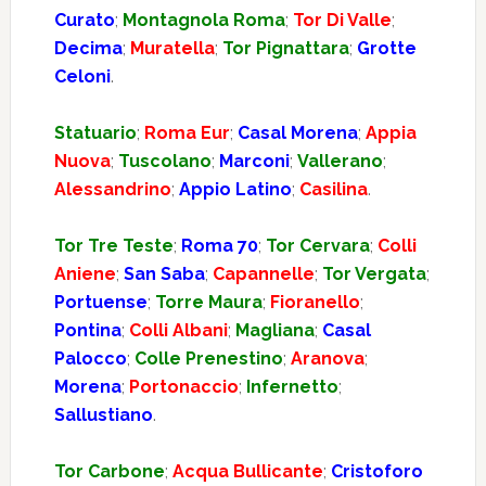
Curato
;
Montagnola Roma
;
Tor Di Valle
;
Decima
;
Muratella
;
Tor Pignattara
;
Grotte
Celoni
.
Statuario
;
Roma Eur
;
Casal Morena
;
Appia
Nuova
;
Tuscolano
;
Marconi
;
Vallerano
;
Alessandrino
;
Appio Latino
;
Casilina
.
Tor Tre Teste
;
Roma 70
;
Tor Cervara
;
Colli
Aniene
;
San Saba
;
Capannelle
;
Tor Vergata
;
Portuense
;
Torre Maura
;
Fioranello
;
Pontina
;
Colli Albani
;
Magliana
;
Casal
Palocco
;
Colle Prenestino
;
Aranova
;
Morena
;
Portonaccio
;
Infernetto
;
Sallustiano
.
Tor Carbone
;
Acqua Bullicante
;
Cristoforo