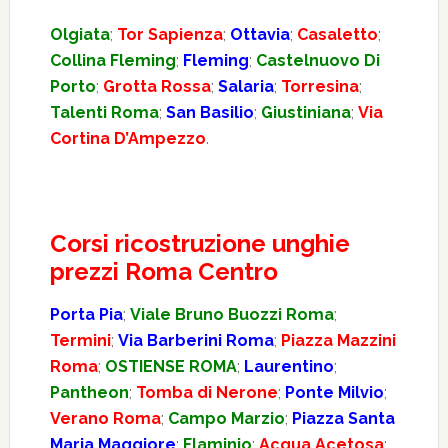
Olgiata
;
Tor Sapienza
;
Ottavia
;
Casaletto
;
Collina Fleming
;
Fleming
;
Castelnuovo Di
Porto
;
Grotta Rossa
;
Salaria
;
Torresina
;
Talenti Roma
;
San Basilio
;
Giustiniana
;
Via
Cortina D’Ampezzo
.
Corsi ricostruzione unghie
prezzi Roma Centro
Porta Pia
;
Viale Bruno Buozzi Roma
;
Termini
;
Via Barberini Roma
;
Piazza Mazzini
Roma
;
OSTIENSE ROMA
;
Laurentino
;
Pantheon
;
Tomba di Nerone
;
Ponte Milvio
;
Verano Roma
;
Campo Marzio
;
Piazza Santa
Maria Maggiore
;
Flaminio
;
Acqua Acetosa
;