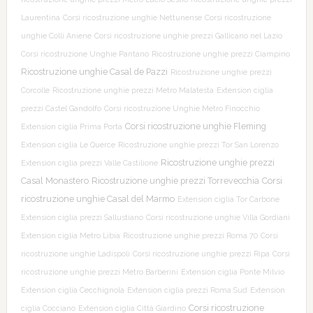
Laurentina
Corsi ricostruzione unghie Nettunense
Corsi ricostruzione
unghie Colli Aniene
Corsi ricostruzione unghie prezzi Gallicano nel Lazio
Corsi ricostruzione Unghie Pantano
Ricostruzione unghie prezzi Ciampino
Ricostruzione unghie Casal de Pazzi
Ricostruzione unghie prezzi
Corcolle
Ricostruzione unghie prezzi Metro Malatesta
Extension ciglia
prezzi Castel Gandolfo
Corsi ricostruzione Unghie Metro Finocchio
Corsi ricostruzione unghie Fleming
Extension ciglia Prima Porta
Extension ciglia Le Querce
Ricostruzione unghie prezzi Tor San Lorenzo
Ricostruzione unghie prezzi
Extension ciglia prezzi Valle Castilione
Casal Monastero
Ricostruzione unghie prezzi Torrevecchia
Corsi
ricostruzione unghie Casal del Marmo
Extension ciglia Tor Carbone
Extension ciglia prezzi Sallustiano
Corsi ricostruzione unghie Villa Gordiani
Extension ciglia Metro Libia
Ricostruzione unghie prezzi Roma 70
Corsi
ricostruzione unghie Ladispoli
Corsi ricostruzione unghie prezzi Ripa
Corsi
ricostruzione unghie prezzi Metro Barberini
Extension ciglia Ponte Milvio
Extension ciglia Cecchignola
Extension ciglia prezzi Roma Sud
Extension
Corsi ricostruzione
ciglia Cocciano
Extension ciglia Città Giardino