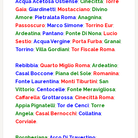
Acqua Acetosa Ostiense
;
Cinecittà
;
Torre
Gaia
;
Giardinetti
;
Mostacciano
;
Divino
Amore
;
Pietralata Roma
;
Anagnina
;
Passoscuro
;
Marco Simone
;
Torrino Eur
;
Ardeatina
;
Pantano
;
Ponte Di Nona
;
Lucio
Sestio
;
Acqua Vergine
;
Porta Furba
;
Granai
;
Torrino
;
Villa Gordiani
;
Tor Fiscale Roma
.
Rebibbia
;
Quarto Miglio Roma
;
Ardeatino
;
Casal Boccone
;
Piana del Sole
;
Romanina
;
Fonte Laurentina
;
Monti Tiburtini
;
San
Vittorio
;
Centocelle
;
Fonte Meravigliosa
;
Caffarella
;
Grottarossa
;
Cinecittà Roma
;
Appia Pignatelli
;
Tor de Cenci
;
Torre
Angela
;
Casal Bernocchi
;
Collatina
;
Corviale
.
Borghesiana
;
Arco Di Travertino
;