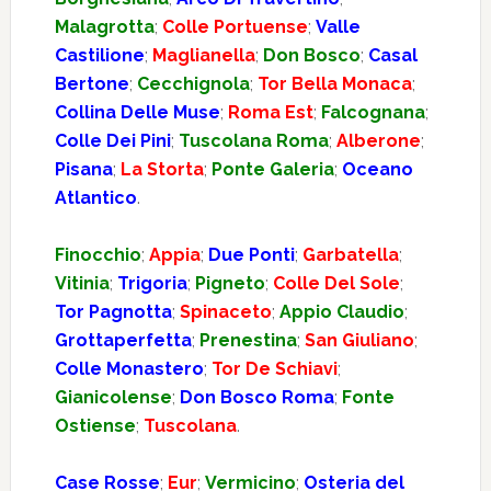
Malagrotta
;
Colle Portuense
;
Valle
Castilione
;
Maglianella
;
Don Bosco
;
Casal
Bertone
;
Cecchignola
;
Tor Bella Monaca
;
Collina Delle Muse
;
Roma Est
;
Falcognana
;
Colle Dei Pini
;
Tuscolana Roma
;
Alberone
;
Pisana
;
La Storta
;
Ponte Galeria
;
Oceano
Atlantico
.
Finocchio
;
Appia
;
Due Ponti
;
Garbatella
;
Vitinia
;
Trigoria
;
Pigneto
;
Colle Del Sole
;
Tor Pagnotta
;
Spinaceto
;
Appio Claudio
;
Grottaperfetta
;
Prenestina
;
San Giuliano
;
Colle Monastero
;
Tor De Schiavi
;
Gianicolense
;
Don Bosco Roma
;
Fonte
Ostiense
;
Tuscolana
.
Case Rosse
;
Eur
;
Vermicino
;
Osteria del