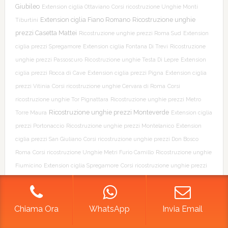
Giubileo
Extension ciglia Ottaviano
Corsi ricostruzione Unghie Monti
Extension ciglia Fiano Romano
Ricostruzione unghie
Tiburtini
prezzi Casetta Mattei
Ricostruzione unghie prezzi Roma Sud
Extension
ciglia prezzi Spregamore
Extension ciglia Fontana Di Trevi
Ricostruzione
unghie prezzi Passoscuro
Ricostruzione unghie Testa Di Lepre
Extension
ciglia prezzi Rocca di Cave
Extension ciglia prezzi Pigna
Extension ciglia
prezzi Vitinia
Corsi ricostruzione unghie Cervara di Roma
Corsi
ricostruzione unghie Tor Pignattara
Ricostruzione unghie prezzi Metro
Ricostruzione unghie prezzi Monteverde
Torre Maura
Extension ciglia
prezzi Portonaccio
Ricostruzione unghie prezzi Montelanico
Extension
ciglia prezzi San Giuliano
Corsi ricostruzione unghie prezzi Don Bosco
Roma
Corsi ricostruzione Unghie Metri Furio Camillo
Ricostruzione unghie
Fiumicino
Extension ciglia Spregamore
Corsi ricostruzione unghie prezzi
Via del Corso Roma
Extension ciglia prezzi Testa Di Lepre
Extension ciglia
Pisana
Extension ciglia prezzi Genazzano
Extension ciglia prezzi Magliana
Corsi ricostruzione unghie Piazza Mazzini Roma
Extension ciglia
Chiama Ora
WhatsApp
Invia Email
Sant'Angelo Romano
Extension ciglia prezzi Eur
Ricostruzione unghie