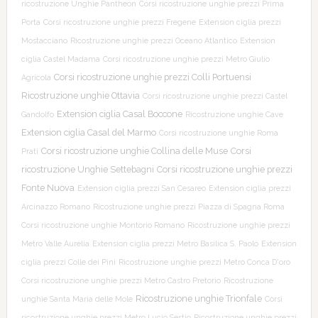
ricostruzione Unghie Pantheon
Corsi ricostruzione unghie prezzi Prima
Porta
Corsi ricostruzione unghie prezzi Fregene
Extension ciglia prezzi
Mostacciano
Ricostruzione unghie prezzi Oceano Atlantico
Extension
ciglia Castel Madama
Corsi ricostruzione unghie prezzi Metro Giulio
Corsi ricostruzione unghie prezzi Colli Portuensi
Agricola
Ricostruzione unghie Ottavia
Corsi ricostruzione unghie prezzi Castel
Extension ciglia Casal Boccone
Gandolfo
Ricostruzione unghie Cave
Extension ciglia Casal del Marmo
Corsi ricostruzione unghie Roma
Corsi ricostruzione unghie Collina delle Muse
Corsi
Prati
ricostruzione Unghie Settebagni
Corsi ricostruzione unghie prezzi
Fonte Nuova
Extension ciglia prezzi San Cesareo
Extension ciglia prezzi
Arcinazzo Romano
Ricostruzione unghie prezzi Piazza di Spagna Roma
Corsi ricostruzione unghie Montorio Romano
Ricostruzione unghie prezzi
Metro Valle Aurelia
Extension ciglia prezzi Metro Basilica S. Paolo
Extension
ciglia prezzi Colle dei Pini
Ricostruzione unghie prezzi Metro Conca D'oro
Corsi ricostruzione unghie prezzi Metro Castro Pretorio
Ricostruzione
Ricostruzione unghie Trionfale
unghie Santa Maria delle Mole
Corsi
ricostruzione unghie prezzi Metro Lucio Sestio
Ricostruzione unghie prezzi