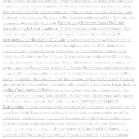
unghie prezzi Ottaviano
Ricostruzione unghie prezzi Roviano
Extension ciglia Ostia Antica
Ricostruzione unghie prezzi Centro Storico Roma
Extension ciglia Saracinesco
Extension
ciglia prezzi Castel Verde
Corsi ricostruzione unghie Colleferro
Extension ciglia Esquilino
Ricostruzione unghie prezzi Tor Pagnotta
Ricostruzione unghie prezzi Metro Torre Spaccata
Extension ciglia prezzi Castel Di Guido
Extension ciglia prezzi Paglian Casale
Extension ciglia Casal Lumbroso
Corsi ricostruzione unghie prezzi Sacrofano
Corsi
Corsi
ricostruzione unghie Gorga
Extension ciglia prezzi Piazza di Spagna Roma
ricostruzione unghie Castel Di Guido
Ricostruzione unghie Segni
Extension ciglia
Corsi ricostruzione unghie prezzi Colli Portuensi
prezzi Campo Marzio
Corsi
ricostruzione unghie Cinecittà Roma
Extension ciglia prezzi Metro Valle Aurelia
Corsi
ricostruzione Unghie Metro Eur Palasport
Corsi ricostruzione unghie prezzi Metro Piazza
Bologna
Extension ciglia Tor de Schiavi
Ricostruzione unghie Tor Cervara
Ricostruzione
unghie Laurentina
Extension ciglia prezzi Tor Carbone
Ricostruzione unghie Metro Vittorio
Emanuele
Ricostruzione unghie Villanova Di Guidonia
Extension ciglia prezzi Anguillara
Sabazia
Extension ciglia Acqua Bullicante
Ricostruzione unghie prezzi Cerenova
Extension
Ricostruzione
ciglia prezzi Viale Marconi Roma
Extension ciglia prezzi Osteria del Curato
unghie Castelnuovo di Porto
Extension ciglia Anagnina
Corsi ricostruzione unghie
prezzi Tor Cervara
Extension ciglia prezzi Polline Martignano
Ricostruzione unghie prezzi
Extension ciglia prezzi
Le Querce
Corsi ricostruzione Unghie Metro Spagna
Torrevecchia
Corsi ricostruzione unghie prezzi Sant'Angelo Romano
Ricostruzione unghie
prezzi Lucio Sestio
Extension ciglia Alessandrino
Corsi ricostruzione unghie prezzi San
Pietro Roma
Ricostruzione unghie Casilina
Ricostruzione unghie Metro Numidio Qadrato
Corsi ricostruzione unghie prezzi Madonnetta
Corsi ricostruzione Unghie Celio
Corsi
Ricostruzione unghie Casal del Marmo
ricostruzione Unghie Colle Romito
Corsi
ricostruzione Unghie Metro Giulio Agricola
Corsi ricostruzione Unghie Metro Battistini