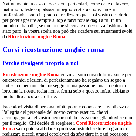
Naturalmente in caso di occasioni particolari, come cene di lavoro,
matrimoni, feste o qualsiasi impegno vi stia a cuore, i nostri
professionisti sono in grado di realizzare qualsiasi vostro desiderio
per poter apparire sempre al top e farvi notare dagli altri. In un
mondo di banalità, se quello che si cerca è un’essenza fashion allo
stato puro, la vostra scelta non può che ricadere sui trattamenti svolti
da
Ricostruzione unghie Roma
.
Corsi ricostruzione unghie roma
Perché rivolgersi proprio a noi
Ricostruzione unghie Roma
grazie ai suoi corsi di formazione per
onicotecnici e lezioni di perfezionamento ha regalato un sogno a
tantissime persone che posseggono una passione innata dentro di
loro, ma la nostra realtà non si ferma solo a questo, infatti abbiamo
molto altro ancora da offrire.
Facendoci visita di persona infatti potrete conoscere la gentilezza e
l’allegria del personale del nostro centro estetico, che vi
accompagnerà nel vostro percorso di bellezza consigliandovi sempre
per il meglio. Chi decide di scegliere i
Corsi Ricostruzione unghie
Roma
sa di potersi affidare a professionisti del settore in grado di
realizzare piccoli grandi capolavori da sfoggiare in ogni occasione