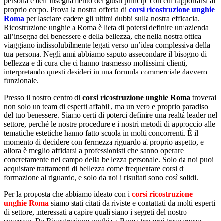
persona e dell’insegnamento dei giusti principi con cui rapportarsi al
proprio corpo. Prova la nostra offerta di
corsi ricostruzione unghie
Roma
per lasciare cadere gli ultimi dubbi sulla nostra efficacia.
Ricostruzione unghie a Roma è lieta di potersi definire un’azienda
all’insegna del benessere e della bellezza, che nella nostra ottica
viaggiano indissolubilmente legati verso un’idea complessiva della
tua persona. Negli anni abbiamo saputo assecondare il bisogno di
bellezza e di cura che ci hanno trasmesso moltissimi clienti,
interpretando questi desideri in una formula commerciale davvero
funzionale.
Presso il nostro centro di
corsi ricostruzione unghie Roma
troverai
non solo un team di esperti affabili, ma un vero e proprio paradiso
del tuo benessere. Siamo certi di poterci definire una realtà leader nel
settore, perché le nostre procedure e i nostri metodi di approccio alle
tematiche estetiche hanno fatto scuola in molti concorrenti. È il
momento di decidere con fermezza riguardo al proprio aspetto, e
allora è meglio affidarsi a professionisti che sanno operare
concretamente nel campo della bellezza personale. Solo da noi puoi
acquistare trattamenti di bellezza come frequentare corsi di
formazione al riguardo, e solo da noi i risultati sono così solidi.
Per la proposta che abbiamo ideato con i
corsi ricostruzione
unghie Roma
siamo stati citati da riviste e contattati da molti esperti
di settore, interessati a capire quali siano i segreti del nostro
successo. Da Ricostruzione unghie a Roma troverai trasparenza,