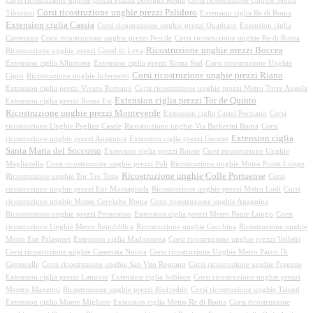
Corsi ricostruzione unghie prezzi Piazza Bologna Roma
Corsi ricostruzione Unghie Monti
Corsi ricostruzione unghie prezzi Palidoro
Tiburtini
Extension ciglia Re di Roma
Extension ciglia Cassia
Corsi ricostruzione unghie prezzi Quadraro
Extension ciglia
Canterano
Corsi ricostruzione unghie prezzi Percile
Corsi ricostruzione unghie Re di Roma
Ricostruzione unghie prezzi Boccea
Ricostruzione unghie prezzi Castel di Leva
Extension ciglia Allumiere
Extension ciglia prezzi Roma Sud
Corsi ricostruzione Unghie
Corsi ricostruzione unghie prezzi Riano
Cipro
Ricostruzione unghie Infernetto
Extension ciglia prezzi Vivaro Romano
Corsi ricostruzione unghie prezzi Metro Torre Angela
Extension ciglia prezzi Tor de Quinto
Extension ciglia prezzi Roma Est
Ricostruzione unghie prezzi Monteverde
Extension ciglia Castel Porziano
Corsi
ricostruzione Unghie Paglian Casale
Ricostruzione unghie Via Barberini Roma
Corsi
Extension ciglia
ricostruzione unghie prezzi Anagnina
Extension ciglia prezzi Gerano
Santa Maria del Soccorso
Extension ciglia prezzi Roiate
Corsi ricostruzione Unghie
Maglianella
Corsi ricostruzione unghie prezzi Poli
Ricostruzione unghie Metro Ponte Lungo
Ricostruzione unghie Colle Portuense
Ricostruzione unghie Tor Tre Teste
Corsi
ricostruzione unghie prezzi Eur Montagnola
Ricostruzione unghie prezzi Metro Lodi
Corsi
ricostruzione unghie Monte Cervialto Roma
Corsi ricostruzione unghie Anagnina
Ricostruzione unghie prezzi Prenestino
Extension ciglia prezzi Metro Ponte Lungo
Corsi
ricostruzione Unghie Metro Repubblica
Ricostruzione unghie Cecchina
Ricostruzione unghie
Metro Eur Palasport
Extension ciglia Madonnetta
Corsi ricostruzione unghie prezzi Velletri
Corsi ricostruzione unghie Camerata Nuova
Corsi ricostruzione Unghie Metro Parco Di
Centocelle
Corsi ricostruzione unghie San Vito Romano
Corsi ricostruzione unghie Fregene
Extension ciglia prezzi Lanuvio
Extension ciglia Subiaco
Corsi ricostruzione unghie prezzi
Mentro Manzoni
Ricostruzione unghie prezzi Riofreddo
Corsi ricostruzione unghie Talenti
Extension ciglia Monte Migliore
Extension ciglia Metro Re di Roma
Corsi ricostruzione