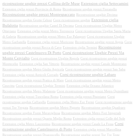
ricostruzione unghie prezzi Collina delle Muse
Extension ciglia Settecamini
Extension ciglia prezzi Provincie di Roma
Ricostruzione unghie prezzi Fioranello
Ricostruzione unghie prezzi Montespaccato
Ricostruzione unghie Decima
Extension ciglia
Ricostruzione unghie Grotte Celoni
Corsi ricostruzione unghie
Bufalotta
Ricostruzione unghie Castel Di Decima
Corsi ricostruzione Unghie Metro
Ottaviano
Extension ciglia prezzi Metro Torrenova
Corsi ricostruzione Unghie Santa Maria
di Galeria
Ricostruzione unghie prezzi Metro Eur Palasport
Corsi ricostruzione Unghie
Metro Garbatella
Extension ciglia prezzi Moricone
Ricostruzione unghie prezzi Appia
Corsi
Ricostruzione
ricostruzione unghie prezzi Rocca di Cave
Extension ciglia Termini
unghie prezzi Castelnuovo Di Porto
Corsi ricostruzione Unghie Prezzi Via
Monte Cervialto
Corsi ricostruzione Unghie Regola
Corsi ricostruzione unghie prezzi
Montecelio
Extension ciglia San Vittorio
Ricostruzione unghie prezzi Canale Monterano
Ricostruzione unghie Metro Giulio Agricola
Corsi ricostruzione unghie prezzi San Saba
Corsi ricostruzione unghie Labaro
Extension ciglia prezzi Anticoli Corrado
Ricostruzione unghie prezzi Pratica di Mare
Corsi ricostruzione unghie prezzi Metro
Cinecitta
Corsi ricostruzione Unghie Termini
Extension ciglia Oceano Atlantico
Ricostruzione unghie Metro Malatesta
Corsi ricostruzione unghie prezzi Metro Quintiliani
Extension ciglia prezzi Tuscolana Roma
Extension ciglia prezzi Pisoniano
Corsi
ricostruzione unghie Caffarella
Extension ciglia Metro Eur Fermi
Corsi ricostruzione unghie
prezzi Tor Vergata
Ricostruzione unghie Metro Pigneto
Ricostruzione unghie Quadraro
Ricostruzione unghie Fonte Meravigliosa
Ricostruzione unghie Metro Fori Imperiali
Ricostruzione unghie prezzi Quarto Miglio Roma
Extension ciglia prezzi Colle del Sole
Corsi
Extension ciglia Metro Laurentina
Ricostruzione unghie prezzi Casale La Fossa
ricostruzione unghie Castelnuovo di Porto
Extension ciglia prezzi Marcellina
Ricostruzione unghie prezzi Dragoncello
Ricostruzione unghie prezzi Tor Tre Teste