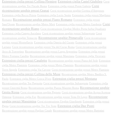
Extension ciglia prezzi Collina Fleming
Extension ciglia Castel Giubileo
Corsi
Corsi
ricostruzione unghie Tor Fiscale Roma
Extension ciglia prezzi Ponte Galeria
ricostruzione unghie prezzi Granai
Corsi ricostruzione unghie Cortina d'Ampezzo
Extension ciglia Rocca Priora
Extension ciglia Lucio Sestio
Extension ciglia prezzi Magliano
Ricostruzione unghie prezzi Fiano Romano
Romano
Extension ciglia prezzi
Corsi
Sant'Oreste
Ricostruzione unghie Metro Mirti
Extension ciglia prezzi Metro Gardenie
ricostruzione unghie Riano
Corsi ricostruzione Unghie Medro Porta furba Quadraro
Extension ciglia Campo Ascolano
Corsi ricostruzione unghie prezzi Subaugusta
Corsi
Ricostruzione unghie Primavalle
ricostruzione unghie Testaccio
Corsi ricostruzione
unghie prezzi Monteflavio
Extension ciglia Osteria del Curato
Extension ciglia prezzi
Lariano
Corsi ricostruzione unghie prezzi Via del Corso Roma
Corsi ricostruzione unghie
Arco di Travertino
Ricostruzione unghie prezzi Largo Argentina
Extension ciglia prezzi
Metro Fontana Candita
Ricostruzione unghie prezzi Manziana
Extension ciglia Vicovaro
Extension ciglia prezzi Casaletto
Ricostruzione unghie prezzi Piana del Sole
Extension
ciglia Metro Flaminio
Extension ciglia prezzi Metro Flaminio
Ricostruzione unghie prezzi
Torre Angela
Extension ciglia Via Cavour
Corsi ricostruzione unghie prezzi Metro Flaminio
Extension ciglia prezzi Collina delle Muse
Ricostruzione unghie Metro Basilica S.
Extension ciglia prezzi Mentana
Paolo
Extension ciglia Metro Conca D'oro
Ricostruzione unghie Tor Pagnotta
Corsi ricostruzione unghie Subaugusta
Extension ciglia
Ricostruzione unghie
prezzi Cinecittà Roma
Ricostruzione unghie Piazza Mazzini Roma
Grotta Rossa
Corsi ricostruzione unghie Pigneto
Corsi ricostruzione unghie Acqua Acetosa
Ricostruzione
Ostiense
Extension ciglia Eur
Ricostruzione unghie prezzi Testa Di Lepre
unghie prezzi Massimina
Corsi ricostruzione Unghie Giardinetti
Extension ciglia prezzi
Extension ciglia Due Ponti
Pigna
Corsi ricostruzione unghie Tor Tre Teste
Ricostruzione unghie prezzi Paglian Casale
Ricostruzione unghie prezzi Metro Battistini