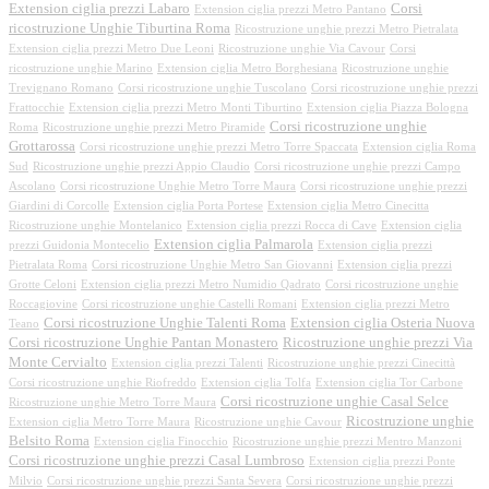
Extension ciglia prezzi Labaro
Corsi
Extension ciglia prezzi Metro Pantano
ricostruzione Unghie Tiburtina Roma
Ricostruzione unghie prezzi Metro Pietralata
Extension ciglia prezzi Metro Due Leoni
Ricostruzione unghie Via Cavour
Corsi
ricostruzione unghie Marino
Extension ciglia Metro Borghesiana
Ricostruzione unghie
Trevignano Romano
Corsi ricostruzione unghie Tuscolano
Corsi ricostruzione unghie prezzi
Frattocchie
Extension ciglia prezzi Metro Monti Tiburtino
Extension ciglia Piazza Bologna
Corsi ricostruzione unghie
Roma
Ricostruzione unghie prezzi Metro Piramide
Grottarossa
Corsi ricostruzione unghie prezzi Metro Torre Spaccata
Extension ciglia Roma
Sud
Ricostruzione unghie prezzi Appio Claudio
Corsi ricostruzione unghie prezzi Campo
Ascolano
Corsi ricostruzione Unghie Metro Torre Maura
Corsi ricostruzione unghie prezzi
Giardini di Corcolle
Extension ciglia Porta Portese
Extension ciglia Metro Cinecitta
Ricostruzione unghie Montelanico
Extension ciglia prezzi Rocca di Cave
Extension ciglia
Extension ciglia Palmarola
prezzi Guidonia Montecelio
Extension ciglia prezzi
Pietralata Roma
Corsi ricostruzione Unghie Metro San Giovanni
Extension ciglia prezzi
Grotte Celoni
Extension ciglia prezzi Metro Numidio Qadrato
Corsi ricostruzione unghie
Roccagiovine
Corsi ricostruzione unghie Castelli Romani
Extension ciglia prezzi Metro
Corsi ricostruzione Unghie Talenti Roma
Extension ciglia Osteria Nuova
Teano
Corsi ricostruzione Unghie Pantan Monastero
Ricostruzione unghie prezzi Via
Monte Cervialto
Extension ciglia prezzi Talenti
Ricostruzione unghie prezzi Cinecittà
Corsi ricostruzione unghie Riofreddo
Extension ciglia Tolfa
Extension ciglia Tor Carbone
Corsi ricostruzione unghie Casal Selce
Ricostruzione unghie Metro Torre Maura
Ricostruzione unghie
Extension ciglia Metro Torre Maura
Ricostruzione unghie Cavour
Belsito Roma
Extension ciglia Finocchio
Ricostruzione unghie prezzi Mentro Manzoni
Corsi ricostruzione unghie prezzi Casal Lumbroso
Extension ciglia prezzi Ponte
Milvio
Corsi ricostruzione unghie prezzi Santa Severa
Corsi ricostruzione unghie prezzi