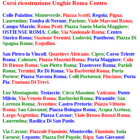
Corsi ricostruzione Unghie Roma Centro
Colle Palatino
;
Monteverde
;
Piazza Scotti
;
Regola
;
Pigna
;
Laurentino
;
Tomba di Nerone
;
Parione
;
Viale Marconi Roma
;
Campo Marzio
;
Roma Prati
;
Piazza Santa Maria Maggiore
;
OSTIENSE ROMA
;
Celio
;
Via Nazionale Roma
;
Centro
Storico Roma
;
Stazione Termini
;
Ludovisi
;
Pantheon
;
Piazza Di
Spagna Roma
;
Esquilino
.
San Pietro in Vincoli
;
Quartiere Africano
;
Cipro
;
Corso Trieste
Roma
;
Colosseo
;
Piazza Mazzini Roma
;
Porta Maggiore
;
Cola
Di Rienzo Roma
;
San Pietro Roma
;
Trastevere Roma
;
Parioli
Roma
;
Termini
;
Re Di Roma
;
Via Barberini Roma
;
Porta
Portese
;
Piazza Navona Roma
;
Colli Portuensi
;
Pinciano
;
Porta
Pia
;
Fontana Di Trevi
.
Eur Montagnola
;
Testaccio
;
Circo Massimo
;
Vaticano
;
Ponte
Milvio
;
Via Veneto Roma
;
Barberini Roma
;
Piramide
;
San
Lorenzo Roma
;
Aventino
;
Castro Pretorio
;
Piazza Vittorio
Roma
;
San Giovanni
;
Piazza Bologna Roma
;
Acqua Acetosa
;
Largo Argentina
;
Piazza Cavour
;
Viale Bruno Buozzi Roma
;
Laurentina
;
Basilica Di San Paolo
.
Via Cavour
;
Piazzale Flaminio
;
Montecelio
;
Flaminio
;
Isola
Farnese
;
Lepanto
;
Piazza Del Popolo
;
Ripa
;
San Giovanni