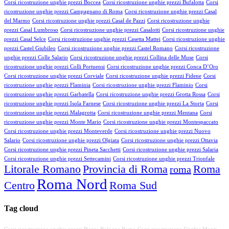
Corsi ricostruzione unghie prezzi Boccea
Corsi ricostruzione unghie prezzi Bufalotta
Corsi
ricostruzione unghie prezzi Campagnano di Roma
Corsi ricostruzione unghie prezzi Casal
del Marmo
Corsi ricostruzione unghie prezzi Casal de Pazzi
Corsi ricostruzione unghie
prezzi Casal Lumbroso
Corsi ricostruzione unghie prezzi Casalotti
Corsi ricostruzione unghie
prezzi Casal Selce
Corsi ricostruzione unghie prezzi Casetta Mattei
Corsi ricostruzione unghie
prezzi Castel Giubileo
Corsi ricostruzione unghie prezzi Castel Romano
Corsi ricostruzione
unghie prezzi Colle Salario
Corsi ricostruzione unghie prezzi Collina delle Muse
Corsi
ricostruzione unghie prezzi Colli Portuensi
Corsi ricostruzione unghie prezzi Conca D’Oro
Corsi ricostruzione unghie prezzi Corviale
Corsi ricostruzione unghie prezzi Fidene
Corsi
ricostruzione unghie prezzi Flaminia
Corsi ricostruzione unghie prezzi Flaminio
Corsi
ricostruzione unghie prezzi Garbatella
Corsi ricostruzione unghie prezzi Grotta Rossa
Corsi
ricostruzione unghie prezzi Isola Farnese
Corsi ricostruzione unghie prezzi La Storta
Corsi
ricostruzione unghie prezzi Malagrotta
Corsi ricostruzione unghie prezzi Mentana
Corsi
ricostruzione unghie prezzi Monte Mario
Corsi ricostruzione unghie prezzi Montespaccato
Corsi ricostruzione unghie prezzi Monteverde
Corsi ricostruzione unghie prezzi Nuovo
Salario
Corsi ricostruzione unghie prezzi Olgiata
Corsi ricostruzione unghie prezzi Ottavia
Corsi ricostruzione unghie prezzi Pineta Sacchetti
Corsi ricostruzione unghie prezzi Salaria
Corsi ricostruzione unghie prezzi Settecamini
Corsi ricostruzione unghie prezzi Trionfale
Litorale Romano
Provincia di Roma
Roma
roma
Roma Nord
Centro
Roma Sud
Tag cloud