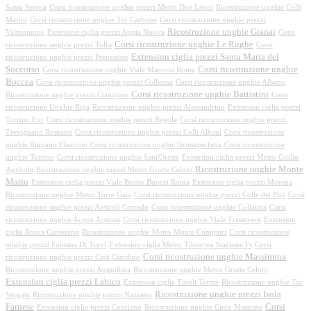
Santa Serena
Corsi ricostruzione unghie prezzi Metro Due Leoni
Ricostruzione unghie Colli
Marini
Corsi ricostruzione unghie Tor Carbone
Corsi ricostruzione unghie prezzi
Ricostruzione unghie Granai
Valmontone
Extension ciglia prezzi Appia Nuova
Corsi
Corsi ricostruzione unghie Le Rughe
ricostruzione unghie prezzi Tolfa
Corsi
Extension ciglia prezzi Santa Maria del
ricostruzione unghie prezzi Prenestino
Soccorso
Corsi ricostruzione unghie
Corsi ricostruzione unghie Viale Marconi Roma
Boccea
Corsi ricostruzione unghie prezzi Collatina
Corsi ricostruzione unghie Albano
Corsi ricostruzione unghie Battistini
Ricostruzione unghie prezzi Ciampino
Corsi
ricostruzione Unghie Ripa
Ricostruzione unghie prezzi Alessandrino
Extension ciglia prezzi
Torrino Eur
Corsi ricostruzione unghie prezzi Regola
Corsi ricostruzione unghie prezzi
Trevignano Romano
Corsi ricostruzione unghie prezzi Colli Albani
Corsi ricostruzione
unghie Rignano Flaminio
Corsi ricostruzione unghie Grottaperfetta
Corsi ricostruzione
unghie Torrino
Corsi ricostruzione unghie Sant'Oreste
Extension ciglia prezzi Metro Giulio
Ricostruzione unghie Monte
Agricola
Ricostruzione unghie prezzi Metro Grotte Celoni
Mario
Extension ciglia prezzi Viale Bruno Buozzi Roma
Extension ciglia prezzi Morena
Ricostruzione unghie Metro Torre Gaia
Corsi ricostruzione unghie prezzi Colle dei Pini
Corsi
ricostruzione unghie prezzi Anticoli Corrado
Corsi ricostruzione unghie Collatina
Corsi
ricostruzione unghie Acqua Acetosa
Corsi ricostruzione unghie Viale Trastevere
Extension
ciglia Rocca Canterano
Ricostruzione unghie Metro Monte Compatri
Corsi ricostruzione
unghie prezzi Fontana Di Trevi
Extension ciglia Metro Tiburtina Stazione Fs
Corsi
Corsi ricostruzione unghie Massimina
ricostruzione unghie prezzi Città Giardino
Ricostruzione unghie prezzi Anguillara
Ricostruzione unghie Metro Grotte Celoni
Extension ciglia prezzi Labico
Extension ciglia Tivoli Terme
Ricostruzione unghie Tor
Ricostruzione unghie prezzi Isola
Vergata
Ricostruzione unghie prezzi Nazzano
Farnese
Corsi
Extension ciglia prezzi Cocciano
Ricostruzione unghie Circo Massimo