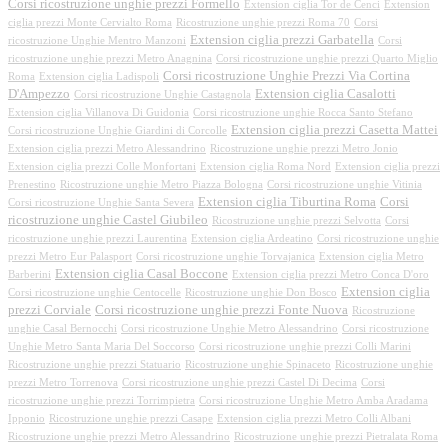
Corsi ricostruzione unghie prezzi Formello
Extension ciglia Tor de Cenci
Extension
ciglia prezzi Monte Cervialto Roma
Ricostruzione unghie prezzi Roma 70
Corsi
Extension ciglia prezzi Garbatella
ricostruzione Unghie Mentro Manzoni
Corsi
ricostruzione unghie prezzi Metro Anagnina
Corsi ricostruzione unghie prezzi Quarto Miglio
Corsi ricostruzione Unghie Prezzi Via Cortina
Roma
Extension ciglia Ladispoli
D'Ampezzo
Extension ciglia Casalotti
Corsi ricostruzione Unghie Castagnola
Extension ciglia Villanova Di Guidonia
Corsi ricostruzione unghie Rocca Santo Stefano
Extension ciglia prezzi Casetta Mattei
Corsi ricostruzione Unghie Giardini di Corcolle
Extension ciglia prezzi Metro Alessandrino
Ricostruzione unghie prezzi Metro Jonio
Extension ciglia prezzi Colle Monfortani
Extension ciglia Roma Nord
Extension ciglia prezzi
Prenestino
Ricostruzione unghie Metro Piazza Bologna
Corsi ricostruzione unghie Vitinia
Extension ciglia Tiburtina Roma
Corsi
Corsi ricostruzione Unghie Santa Severa
ricostruzione unghie Castel Giubileo
Ricostruzione unghie prezzi Selvotta
Corsi
ricostruzione unghie prezzi Laurentina
Extension ciglia Ardeatino
Corsi ricostruzione unghie
prezzi Metro Eur Palasport
Corsi ricostruzione unghie Torvajanica
Extension ciglia Metro
Extension ciglia Casal Boccone
Barberini
Extension ciglia prezzi Metro Conca D'oro
Extension ciglia
Corsi ricostruzione unghie Centocelle
Ricostruzione unghie Don Bosco
prezzi Corviale
Corsi ricostruzione unghie prezzi Fonte Nuova
Ricostruzione
unghie Casal Bernocchi
Corsi ricostruzione Unghie Metro Alessandrino
Corsi ricostruzione
Unghie Metro Santa Maria Del Soccorso
Corsi ricostruzione unghie prezzi Colli Marini
Ricostruzione unghie prezzi Statuario
Ricostruzione unghie Spinaceto
Ricostruzione unghie
prezzi Metro Torrenova
Corsi ricostruzione unghie prezzi Castel Di Decima
Corsi
ricostruzione unghie prezzi Torrimpietra
Corsi ricostruzione Unghie Metro Amba Aradama
Ipponio
Ricostruzione unghie prezzi Casape
Extension ciglia prezzi Metro Colli Albani
Ricostruzione unghie prezzi Metro Alessandrino
Ricostruzione unghie prezzi Pietralata Roma