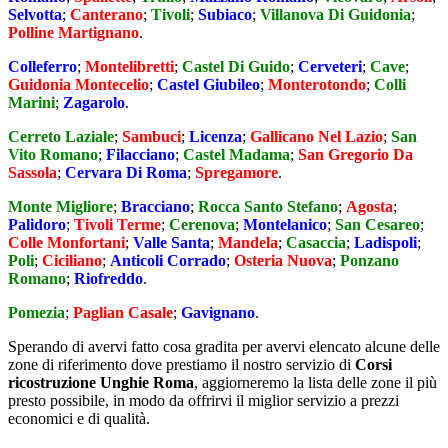
Selvotta
;
Canterano
;
Tivoli
;
Subiaco
;
Villanova Di Guidonia
;
Polline Martignano
.
Colleferro
;
Montelibretti
;
Castel Di Guido
;
Cerveteri
;
Cave
;
Guidonia Montecelio
;
Castel Giubileo
;
Monterotondo
;
Colli
Marini
;
Zagarolo
.
Cerreto Laziale
;
Sambuci
;
Licenza
;
Gallicano Nel Lazio
;
San
Vito Romano
;
Filacciano
;
Castel Madama
;
San Gregorio Da
Sassola
;
Cervara Di Roma
;
Spregamore
.
Monte Migliore
;
Bracciano
;
Rocca Santo Stefano
;
Agosta
;
Palidoro
;
Tivoli Terme
;
Cerenova
;
Montelanico
;
San Cesareo
;
Colle Monfortani
;
Valle Santa
;
Mandela
;
Casaccia
;
Ladispoli
;
Poli
;
Ciciliano
;
Anticoli Corrado
;
Osteria Nuova
;
Ponzano
Romano
;
Riofreddo
.
Pomezia
;
Paglian Casale
;
Gavignano
.
Sperando di avervi fatto cosa gradita per avervi elencato alcune delle
zone di riferimento dove prestiamo il nostro servizio di
Corsi
ricostruzione Unghie Roma
, aggiorneremo la lista delle zone il più
presto possibile, in modo da offrirvi il miglior servizio a prezzi
economici e di qualità.