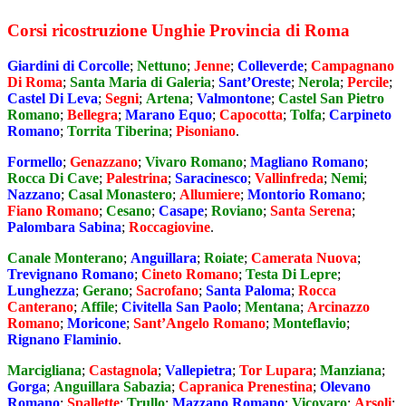
Corsi ricostruzione Unghie Provincia di Roma
Giardini di Corcolle
;
Nettuno
;
Jenne
;
Colleverde
;
Campagnano
Di Roma
;
Santa Maria di Galeria
;
Sant’Oreste
;
Nerola
;
Percile
;
Castel Di Leva
;
Segni
;
Artena
;
Valmontone
;
Castel San Pietro
Romano
;
Bellegra
;
Marano Equo
;
Capocotta
;
Tolfa
;
Carpineto
Romano
;
Torrita Tiberina
;
Pisoniano
.
Formello
;
Genazzano
;
Vivaro Romano
;
Magliano Romano
;
Rocca Di Cave
;
Palestrina
;
Saracinesco
;
Vallinfreda
;
Nemi
;
Nazzano
;
Casal Monastero
;
Allumiere
;
Montorio Romano
;
Fiano Romano
;
Cesano
;
Casape
;
Roviano
;
Santa Serena
;
Palombara Sabina
;
Roccagiovine
.
Canale Monterano
;
Anguillara
;
Roiate
;
Camerata Nuova
;
Trevignano Romano
;
Cineto Romano
;
Testa Di Lepre
;
Lunghezza
;
Gerano
;
Sacrofano
;
Santa Paloma
;
Rocca
Canterano
;
Affile
;
Civitella San Paolo
;
Mentana
;
Arcinazzo
Romano
;
Moricone
;
Sant’Angelo Romano
;
Monteflavio
;
Rignano Flaminio
.
Marcigliana
;
Castagnola
;
Vallepietra
;
Tor Lupara
;
Manziana
;
Gorga
;
Anguillara Sabazia
;
Capranica Prenestina
;
Olevano
Romano
;
Spallette
;
Trullo
;
Mazzano Romano
;
Vicovaro
;
Arsoli
;