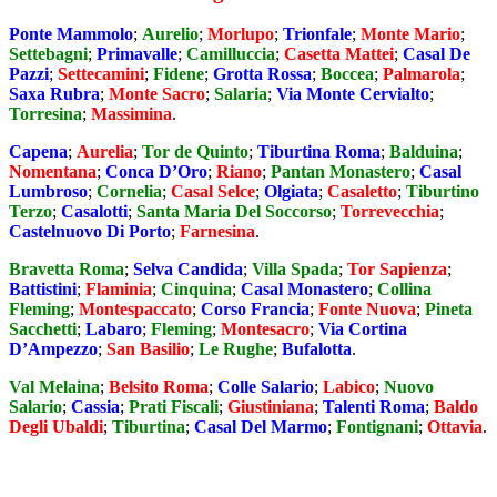
Ponte Mammolo
;
Aurelio
;
Morlupo
;
Trionfale
;
Monte Mario
;
Settebagni
;
Primavalle
;
Camilluccia
;
Casetta Mattei
;
Casal De
Pazzi
;
Settecamini
;
Fidene
;
Grotta Rossa
;
Boccea
;
Palmarola
;
Saxa Rubra
;
Monte Sacro
;
Salaria
;
Via Monte Cervialto
;
Torresina
;
Massimina
.
Capena
;
Aurelia
;
Tor de Quinto
;
Tiburtina Roma
;
Balduina
;
Nomentana
;
Conca D’Oro
;
Riano
;
Pantan Monastero
;
Casal
Lumbroso
;
Cornelia
;
Casal Selce
;
Olgiata
;
Casaletto
;
Tiburtino
Terzo
;
Casalotti
;
Santa Maria Del Soccorso
;
Torrevecchia
;
Castelnuovo Di Porto
;
Farnesina
.
Bravetta Roma
;
Selva Candida
;
Villa Spada
;
Tor Sapienza
;
Battistini
;
Flaminia
;
Cinquina
;
Casal Monastero
;
Collina
Fleming
;
Montespaccato
;
Corso Francia
;
Fonte Nuova
;
Pineta
Sacchetti
;
Labaro
;
Fleming
;
Montesacro
;
Via Cortina
D’Ampezzo
;
San Basilio
;
Le Rughe
;
Bufalotta
.
Val Melaina
;
Belsito Roma
;
Colle Salario
;
Labico
;
Nuovo
Salario
;
Cassia
;
Prati Fiscali
;
Giustiniana
;
Talenti Roma
;
Baldo
Degli Ubaldi
;
Tiburtina
;
Casal Del Marmo
;
Fontignani
;
Ottavia
.