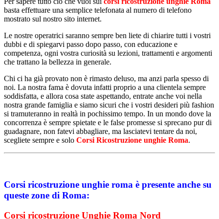
Per sapere tutto ciò che vuoi sui
corsi ricostruzione unghie Roma
basta effettuare una semplice telefonata al numero di telefono
mostrato sul nostro sito internet.
Le nostre operatrici saranno sempre ben liete di chiarire tutti i vostri
dubbi e di spiegarvi passo dopo passo, con educazione e
competenza, ogni vostra curiosità su lezioni, trattamenti e argomenti
che trattano la bellezza in generale.
Chi ci ha già provato non è rimasto deluso, ma anzi parla spesso di
noi. La nostra fama è dovuta infatti proprio a una clientela sempre
soddisfatta, e allora cosa state aspettando, entrate anche voi nella
nostra grande famiglia e siamo sicuri che i vostri desideri più fashion
si tramuteranno in realtà in pochissimo tempo. In un mondo dove la
concorrenza è sempre spietate e le false promesse si sprecano pur di
guadagnare, non fatevi abbagliare, ma lasciatevi tentare da noi,
scegliete sempre e solo
Corsi Ricostruzione unghie Roma
.
Corsi ricostruzione unghie roma è presente anche su
queste zone di Roma:
Corsi ricostruzione Unghie Roma Nord