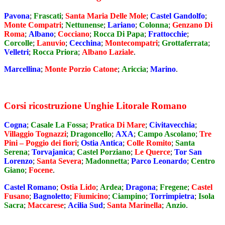
Pavona
;
Frascati
;
Santa Maria Delle Mole
;
Castel Gandolfo
;
Monte Compatri
;
Nettunense
;
Lariano
;
Colonna
;
Genzano Di
Roma
;
Albano
;
Cocciano
;
Rocca Di Papa
;
Frattocchie
;
Corcolle
;
Lanuvio
;
Cecchina
;
Montecompatri
;
Grottaferrata
;
Velletri
;
Rocca Priora
;
Albano Laziale
.
Marcellina
;
Monte Porzio Catone
;
Ariccia
;
Marino
.
Corsi ricostruzione Unghie Litorale Romano
Cogna
;
Casale La Fossa
;
Pratica Di Mare
;
Civitavecchia
;
Villaggio Tognazzi
;
Dragoncello
;
AXA
;
Campo Ascolano
;
Tre
Pini – Poggio dei fiori
;
Ostia Antica
;
Colle Romito
;
Santa
Serena
;
Torvajanica
;
Castel Porziano
;
Le Querce
;
Tor San
Lorenzo
;
Santa Severa
;
Madonnetta
;
Parco Leonardo
;
Centro
Giano
;
Focene
.
Castel Romano
;
Ostia Lido
;
Ardea
;
Dragona
;
Fregene
;
Castel
Fusano
;
Bagnoletto
;
Fiumicino
;
Ciampino
;
Torrimpietra
;
Isola
Sacra
;
Maccarese
;
Acilia Sud
;
Santa Marinella
;
Anzio
.