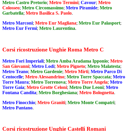
Metro Castro Pretorio
;
Metro Termini
;
Cavour
;
Metro
Colosseo
;
Metro Circomassimo
;
Metro Piramide
;
Metro
Garbatella
;
Metro Basilica S. Paolo
.
Metro Marconi
;
Metro Eur Magliana
;
Metro Eur Palasport
;
Metro Eur Fermi
;
Metro Laurentina
.
Corsi ricostruzione Unghie Roma Metro C
Metro Fori Imperiali
;
Metro Amba Aradama Ipponio
;
Metro
San Giovanni
;
Metro Lodi
;
Metro Pigneto
;
Metro Malatesta
;
Metro Teano
;
Metro Gardenie
;
Metro Mirti
;
Metro Parco Di
Centocelle
;
Metro Alessandrino
;
Metro Torre Spaccata
;
Metro
Torre Maura
;
Metro Torrenova
;
Metro Torre Angela
;
Metro
Torre Gaia
;
Metro Grotte Celoni
;
Metro Due Leoni
;
Metro
Fontana Candita
;
Metro Borghesiana
;
Metro Bolognetta
.
Metro Finocchio
;
Metro Graniti
;
Metro Monte Compatri
;
Metro Pantano
.
Corsi ricostruzione Unghie Castelli Romani