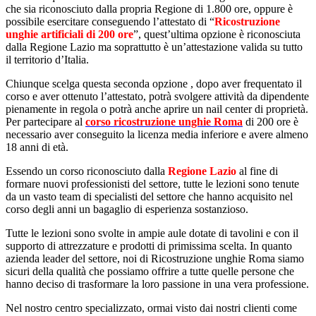
che sia riconosciuto dalla propria Regione di 1.800 ore, oppure è
possibile esercitare conseguendo l’attestato di “
Ricostruzione
unghie artificiali di 200 ore
”, quest’ultima opzione è riconosciuta
dalla Regione Lazio ma soprattutto è un’attestazione valida su tutto
il territorio d’Italia.
Chiunque scelga questa seconda opzione , dopo aver frequentato il
corso e aver ottenuto l’attestato, potrà svolgere attività da dipendente
pienamente in regola o potrà anche aprire un nail center di proprietà.
Per partecipare al
corso ricostruzione unghie Roma
di 200 ore è
necessario aver conseguito la licenza media inferiore e avere almeno
18 anni di età.
Essendo un corso riconosciuto dalla
Regione Lazio
al fine di
formare nuovi professionisti del settore, tutte le lezioni sono tenute
da un vasto team di specialisti del settore che hanno acquisito nel
corso degli anni un bagaglio di esperienza sostanzioso.
Tutte le lezioni sono svolte in ampie aule dotate di tavolini e con il
supporto di attrezzature e prodotti di primissima scelta. In quanto
azienda leader del settore, noi di Ricostruzione unghie Roma siamo
sicuri della qualità che possiamo offrire a tutte quelle persone che
hanno deciso di trasformare la loro passione in una vera professione.
Nel nostro centro specializzato, ormai visto dai nostri clienti come