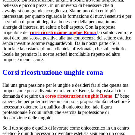
bellezza e piccoli prezzi, in un universo di benessere che ti
avvolgerà con grande accoglienza. Siamo uno dei centri più
interessanti per quanto riguarda la formazione di nuovi estetisti e per
la vendita di prodotti legati al benessere della persona, in una
sinergia di interessi tra salute e bell’aspetto. Con la proposta
irripetibile dei
corsi ricostruzione unghie Roma
fai subito centro, e
puoi dare una scossa positiva alla tua conoscenza del settore estetico
senza investire somme ragguardevoli. Dalla nostra parte c’è la
fiducia e la costanza di una clientela affezionata, che sul territorio
locale ha premiato la nostra serietà incrollabile rispetto ad altre
proposte meno sicure.
Corsi ricostruzione unghie roma
Hai una gran passione per le unghie e desideri far si che questa tua
propensione possa diventare un lavoro? Bene, la risposta alla tua
domanda è seguire un
corso ricostruzione unghie Roma
. E’ bene
sapere che per poter mettere in campo la propria abilità nel settore è
necessario ottenere la qualifica di onicotecnico, tale figura
professionale è colui infatti che esercita la professione di
ricostruzione delle unghie.
Se il tuo sogno è quello di lavorare come onicotecnico in un centro
estetico è quindi necessario diventare estetista seguendo un corso