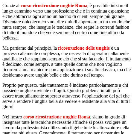
Grazie al
corso ricostruzione unghie Roma
, è possibile iniziare il
lungo cammino verso una professione che è in continua espansione
e che abbraccia ogni anno un bacino di clienti sempre più grande.
Diventare onicotecnico vuol dire quindi approdare in un mondo che
muta sempre, che insegue le tendenze, che segue le correnti fashion
di tutto il mondo e che vede sempre al centro come fine ultimo la
bellezza.
Ma partiamo dal principio, la
ricostruzione delle unghie
è un
processo altamente complesso, che necessita di operatrici altamente
qualificate che sappiano sempre ciò che si sta facendo. Il trattamento
è dedicato, come sempre, a tutte quelle donne che non vogliono
ricorrere a una manicure con applicazione di smalto classica, ma che
desiderano avere unghie belle e che durino nel tempo.
Proprio per questo, tale trattamento è indicato particolarmente a chi
possiede unghie rovinate o fragili. Questo problema infatti può
essere tranquillamente superato attraverso l’applicazione del gel che
serve a rendere l’unghia bella da vedere e resistente alla vita di tutti i
giorni.
Nel nostro
corso ricostruzione unghie Roma
, siamo in grado di
insegnare tutte le tecniche necessarie affinché si possa svolgere un
lavoro da professionista utilizzando il gel e tutte le attrezzature nella
maniera più giusta. Generalmente, il trattamento per ricostruire le