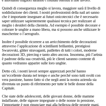
e altrettanto migliori saranno i risultati ottenuti a fine lavoro.
Quindi di conseguenza meglio si lavora, maggiore sarà il livello di
soddisfazione dei clienti. I nostri professionisti della nail art sanno
che è importante insegnare ai futuri onicotecnici che è necessario
saper utilizzare sapientemente qualsiasi tecnica per realizzare al
meglio i desideri della clientela. Ad esempio è possibile decorare e
colorare le unghie a mano libera, ma si possono anche utilizzare le
mascherine o l’aerografo.
Inoltre è possibile ricorrere a un arricchimento delle decorazioni
attraverso l’applicazione di scintillanti brillantini, prestigiosi
Swarovski, glitter stravaganti, paillettes di tutti i colori, moderne
decorazioni 3D, piercing e tanto altro ancora. Insomma, più l’artista
è padrone della sua creatività, più le clienti saranno contente di
quanto vedranno apparire sulle loro unghie.
Detto ciò, i nostri lavori sempre apprezzati perché hanno
un’eccellente durata nel tempo e anche perché sono tutti svolti con
vera passione, hanno fatto si che negli anni la nostra azienda sia
diventata un punto di riferimento per tutte le belle donne della
Capitale.
Che siate delle adolescenti, delle giovani donne, delle mamme
indaffarate, delle signore impegnate o delle nonne in pensione,
l’importante è non rinunciare mai alla bellezza delle proprie mani.