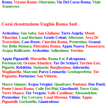
Roma
;
Verano Roma
;
Ottaviano
;
Via Del Corso Roma
;
Viale
Trastevere
.
Corsi ricostruzione Unghie Roma Sud
Ardeatina
;
San Saba
;
San Giuliano
;
Torre Angela
;
Monti
Tiburtini
;
Casal Bertone
;
Grotte Celoni
;
Alberone
;
Arco Di
Travertino
;
Case Rosse
;
Cinecittà Roma
;
Prenestina
;
Granai
;
Tor Bella Monaca
;
Pietralata Roma
;
Appia Nuova
;
Passoscuro
;
Acqua Bullicante
;
Ardeatino
;
Sallustiano
;
Torrino
.
Appio Pignatelli
;
Muratella
;
Roma Est
;
Falcognana
;
Portonaccio
;
Oceano Atlantico
;
Tor De Schiavi
;
Torrino Eur
;
Pigneto
;
Rebibbia
;
Statuario
;
Borghesiana
;
Infernetto
;
Maglianella
;
Marconi
;
Parco Leonardo
;
Grottaperfetta
;
Tor
Pagnotta
;
Portuense
;
San Vittorio
.
Marco Simone
;
Acqua Vergine
;
Quadraro
;
Pantano
;
Due Ponti
;
Ponte Linari Roma
;
Colle Dei Pini
;
Giardinetti
;
Torre Gaia
;
Torre Maura
;
Tor Vergata
;
Valle Castilione
;
Alessandrino
;
Prenestino
;
Tor Cervara
;
Casal Morena
;
Vitinia
;
Appia
Pignatelli
;
Garbatella
;
Gianicolense
.