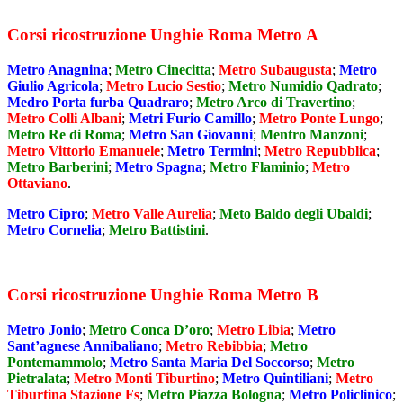
Corsi ricostruzione Unghie Roma Metro A
Metro Anagnina
;
Metro Cinecitta
;
Metro Subaugusta
;
Metro
Giulio Agricola
;
Metro Lucio Sestio
;
Metro Numidio Qadrato
;
Medro Porta furba Quadraro
;
Metro Arco di Travertino
;
Metro Colli Albani
;
Metri Furio Camillo
;
Metro Ponte Lungo
;
Metro Re di Roma
;
Metro San Giovanni
;
Mentro Manzoni
;
Metro Vittorio Emanuele
;
Metro Termini
;
Metro Repubblica
;
Metro Barberini
;
Metro Spagna
;
Metro Flaminio
;
Metro
Ottaviano
.
Metro Cipro
;
Metro Valle Aurelia
;
Meto Baldo degli Ubaldi
;
Metro Cornelia
;
Metro Battistini
.
Corsi ricostruzione Unghie Roma Metro B
Metro Jonio
;
Metro Conca D’oro
;
Metro Libia
;
Metro
Sant’agnese Annibaliano
;
Metro Rebibbia
;
Metro
Pontemammolo
;
Metro Santa Maria Del Soccorso
;
Metro
Pietralata
;
Metro Monti Tiburtino
;
Metro Quintiliani
;
Metro
Tiburtina Stazione Fs
;
Metro Piazza Bologna
;
Metro Policlinico
;