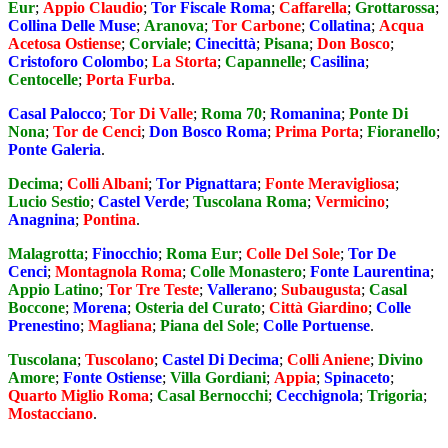
Eur
;
Appio Claudio
;
Tor Fiscale Roma
;
Caffarella
;
Grottarossa
;
Collina Delle Muse
;
Aranova
;
Tor Carbone
;
Collatina
;
Acqua
Acetosa Ostiense
;
Corviale
;
Cinecittà
;
Pisana
;
Don Bosco
;
Cristoforo Colombo
;
La Storta
;
Capannelle
;
Casilina
;
Centocelle
;
Porta Furba
.
Casal Palocco
;
Tor Di Valle
;
Roma 70
;
Romanina
;
Ponte Di
Nona
;
Tor de Cenci
;
Don Bosco Roma
;
Prima Porta
;
Fioranello
;
Ponte Galeria
.
Decima
;
Colli Albani
;
Tor Pignattara
;
Fonte Meravigliosa
;
Lucio Sestio
;
Castel Verde
;
Tuscolana Roma
;
Vermicino
;
Anagnina
;
Pontina
.
Malagrotta
;
Finocchio
;
Roma Eur
;
Colle Del Sole
;
Tor De
Cenci
;
Montagnola Roma
;
Colle Monastero
;
Fonte Laurentina
;
Appio Latino
;
Tor Tre Teste
;
Vallerano
;
Subaugusta
;
Casal
Boccone
;
Morena
;
Osteria del Curato
;
Città Giardino
;
Colle
Prenestino
;
Magliana
;
Piana del Sole
;
Colle Portuense
.
Tuscolana
;
Tuscolano
;
Castel Di Decima
;
Colli Aniene
;
Divino
Amore
;
Fonte Ostiense
;
Villa Gordiani
;
Appia
;
Spinaceto
;
Quarto Miglio Roma
;
Casal Bernocchi
;
Cecchignola
;
Trigoria
;
Mostacciano
.