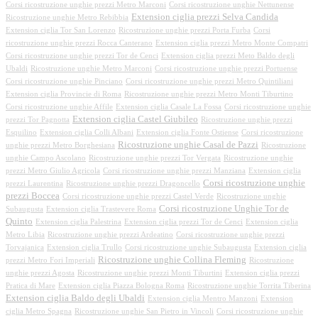
Corsi ricostruzione unghie prezzi Metro Marconi
Corsi ricostruzione unghie Nettunense
Extension ciglia prezzi Selva Candida
Ricostruzione unghie Metro Rebibbia
Extension ciglia Tor San Lorenzo
Ricostruzione unghie prezzi Porta Furba
Corsi
ricostruzione unghie prezzi Rocca Canterano
Extension ciglia prezzi Metro Monte Compatri
Corsi ricostruzione unghie prezzi Tor de Cenci
Extension ciglia prezzi Meto Baldo degli
Ubaldi
Ricostruzione unghie Metro Marconi
Corsi ricostruzione unghie prezzi Portuense
Corsi ricostruzione unghie Pinciano
Corsi ricostruzione unghie prezzi Metro Quintiliani
Extension ciglia Provincie di Roma
Ricostruzione unghie prezzi Metro Monti Tiburtino
Corsi ricostruzione unghie Affile
Extension ciglia Casale La Fossa
Corsi ricostruzione unghie
Extension ciglia Castel Giubileo
prezzi Tor Pagnotta
Ricostruzione unghie prezzi
Esquilino
Extension ciglia Colli Albani
Extension ciglia Fonte Ostiense
Corsi ricostruzione
Ricostruzione unghie Casal de Pazzi
unghie prezzi Metro Borghesiana
Ricostruzione
unghie Campo Ascolano
Ricostruzione unghie prezzi Tor Vergata
Ricostruzione unghie
prezzi Metro Giulio Agricola
Corsi ricostruzione unghie prezzi Manziana
Extension ciglia
Corsi ricostruzione unghie
prezzi Laurentina
Ricostruzione unghie prezzi Dragoncello
prezzi Boccea
Corsi ricostruzione unghie prezzi Castel Verde
Ricostruzione unghie
Corsi ricostruzione Unghie Tor de
Subaugusta
Extension ciglia Trastevere Roma
Quinto
Extension ciglia Palestrina
Extension ciglia prezzi Tor de Cenci
Extension ciglia
Metro Libia
Ricostruzione unghie prezzi Ardeatino
Corsi ricostruzione unghie prezzi
Torvajanica
Extension ciglia Trullo
Corsi ricostruzione unghie Subaugusta
Extension ciglia
Ricostruzione unghie Collina Fleming
prezzi Metro Fori Imperiali
Ricostruzione
unghie prezzi Agosta
Ricostruzione unghie prezzi Monti Tiburtini
Extension ciglia prezzi
Pratica di Mare
Extension ciglia Piazza Bologna Roma
Ricostruzione unghie Torrita Tiberina
Extension ciglia Baldo degli Ubaldi
Extension ciglia Mentro Manzoni
Extension
ciglia Metro Spagna
Ricostruzione unghie San Pietro in Vincoli
Corsi ricostruzione unghie