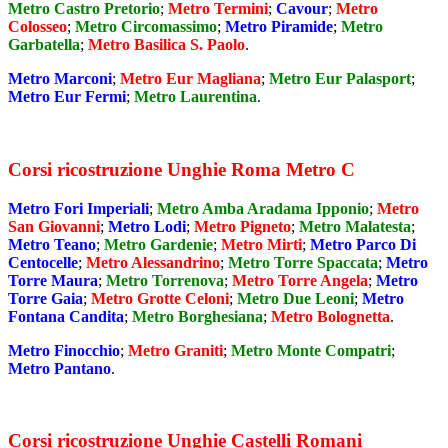
Metro Castro Pretorio
;
Metro Termini
;
Cavour
;
Metro
Colosseo
;
Metro Circomassimo
;
Metro Piramide
;
Metro
Garbatella
;
Metro Basilica S. Paolo
.
Metro Marconi
;
Metro Eur Magliana
;
Metro Eur Palasport
;
Metro Eur Fermi
;
Metro Laurentina
.
Corsi ricostruzione Unghie Roma Metro C
Metro Fori Imperiali
;
Metro Amba Aradama Ipponio
;
Metro
San Giovanni
;
Metro Lodi
;
Metro Pigneto
;
Metro Malatesta
;
Metro Teano
;
Metro Gardenie
;
Metro Mirti
;
Metro Parco Di
Centocelle
;
Metro Alessandrino
;
Metro Torre Spaccata
;
Metro
Torre Maura
;
Metro Torrenova
;
Metro Torre Angela
;
Metro
Torre Gaia
;
Metro Grotte Celoni
;
Metro Due Leoni
;
Metro
Fontana Candita
;
Metro Borghesiana
;
Metro Bolognetta
.
Metro Finocchio
;
Metro Graniti
;
Metro Monte Compatri
;
Metro Pantano
.
Corsi ricostruzione Unghie Castelli Romani