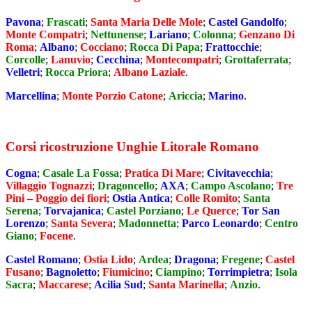
Pavona
;
Frascati
;
Santa Maria Delle Mole
;
Castel Gandolfo
;
Monte Compatri
;
Nettunense
;
Lariano
;
Colonna
;
Genzano Di
Roma
;
Albano
;
Cocciano
;
Rocca Di Papa
;
Frattocchie
;
Corcolle
;
Lanuvio
;
Cecchina
;
Montecompatri
;
Grottaferrata
;
Velletri
;
Rocca Priora
;
Albano Laziale
.
Marcellina
;
Monte Porzio Catone
;
Ariccia
;
Marino
.
Corsi ricostruzione Unghie Litorale Romano
Cogna
;
Casale La Fossa
;
Pratica Di Mare
;
Civitavecchia
;
Villaggio Tognazzi
;
Dragoncello
;
AXA
;
Campo Ascolano
;
Tre
Pini – Poggio dei fiori
;
Ostia Antica
;
Colle Romito
;
Santa
Serena
;
Torvajanica
;
Castel Porziano
;
Le Querce
;
Tor San
Lorenzo
;
Santa Severa
;
Madonnetta
;
Parco Leonardo
;
Centro
Giano
;
Focene
.
Castel Romano
;
Ostia Lido
;
Ardea
;
Dragona
;
Fregene
;
Castel
Fusano
;
Bagnoletto
;
Fiumicino
;
Ciampino
;
Torrimpietra
;
Isola
Sacra
;
Maccarese
;
Acilia Sud
;
Santa Marinella
;
Anzio
.