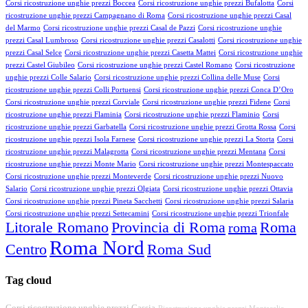
Corsi ricostruzione unghie prezzi Boccea
Corsi ricostruzione unghie prezzi Bufalotta
Corsi
ricostruzione unghie prezzi Campagnano di Roma
Corsi ricostruzione unghie prezzi Casal
del Marmo
Corsi ricostruzione unghie prezzi Casal de Pazzi
Corsi ricostruzione unghie
prezzi Casal Lumbroso
Corsi ricostruzione unghie prezzi Casalotti
Corsi ricostruzione unghie
prezzi Casal Selce
Corsi ricostruzione unghie prezzi Casetta Mattei
Corsi ricostruzione unghie
prezzi Castel Giubileo
Corsi ricostruzione unghie prezzi Castel Romano
Corsi ricostruzione
unghie prezzi Colle Salario
Corsi ricostruzione unghie prezzi Collina delle Muse
Corsi
ricostruzione unghie prezzi Colli Portuensi
Corsi ricostruzione unghie prezzi Conca D’Oro
Corsi ricostruzione unghie prezzi Corviale
Corsi ricostruzione unghie prezzi Fidene
Corsi
ricostruzione unghie prezzi Flaminia
Corsi ricostruzione unghie prezzi Flaminio
Corsi
ricostruzione unghie prezzi Garbatella
Corsi ricostruzione unghie prezzi Grotta Rossa
Corsi
ricostruzione unghie prezzi Isola Farnese
Corsi ricostruzione unghie prezzi La Storta
Corsi
ricostruzione unghie prezzi Malagrotta
Corsi ricostruzione unghie prezzi Mentana
Corsi
ricostruzione unghie prezzi Monte Mario
Corsi ricostruzione unghie prezzi Montespaccato
Corsi ricostruzione unghie prezzi Monteverde
Corsi ricostruzione unghie prezzi Nuovo
Salario
Corsi ricostruzione unghie prezzi Olgiata
Corsi ricostruzione unghie prezzi Ottavia
Corsi ricostruzione unghie prezzi Pineta Sacchetti
Corsi ricostruzione unghie prezzi Salaria
Corsi ricostruzione unghie prezzi Settecamini
Corsi ricostruzione unghie prezzi Trionfale
Litorale Romano
Provincia di Roma
Roma
roma
Roma Nord
Centro
Roma Sud
Tag cloud
Corsi ricostruzione unghie prezzi Cassia