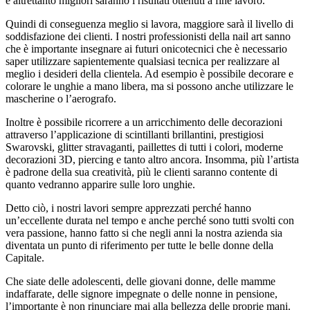
e altrettanto migliori saranno i risultati ottenuti a fine lavoro.
Quindi di conseguenza meglio si lavora, maggiore sarà il livello di
soddisfazione dei clienti. I nostri professionisti della nail art sanno
che è importante insegnare ai futuri onicotecnici che è necessario
saper utilizzare sapientemente qualsiasi tecnica per realizzare al
meglio i desideri della clientela. Ad esempio è possibile decorare e
colorare le unghie a mano libera, ma si possono anche utilizzare le
mascherine o l’aerografo.
Inoltre è possibile ricorrere a un arricchimento delle decorazioni
attraverso l’applicazione di scintillanti brillantini, prestigiosi
Swarovski, glitter stravaganti, paillettes di tutti i colori, moderne
decorazioni 3D, piercing e tanto altro ancora. Insomma, più l’artista
è padrone della sua creatività, più le clienti saranno contente di
quanto vedranno apparire sulle loro unghie.
Detto ciò, i nostri lavori sempre apprezzati perché hanno
un’eccellente durata nel tempo e anche perché sono tutti svolti con
vera passione, hanno fatto si che negli anni la nostra azienda sia
diventata un punto di riferimento per tutte le belle donne della
Capitale.
Che siate delle adolescenti, delle giovani donne, delle mamme
indaffarate, delle signore impegnate o delle nonne in pensione,
l’importante è non rinunciare mai alla bellezza delle proprie mani.