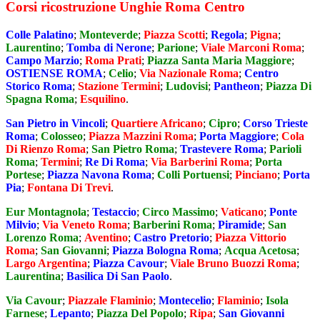
Corsi ricostruzione Unghie Roma Centro
Colle Palatino
;
Monteverde
;
Piazza Scotti
;
Regola
;
Pigna
;
Laurentino
;
Tomba di Nerone
;
Parione
;
Viale Marconi Roma
;
Campo Marzio
;
Roma Prati
;
Piazza Santa Maria Maggiore
;
OSTIENSE ROMA
;
Celio
;
Via Nazionale Roma
;
Centro
Storico Roma
;
Stazione Termini
;
Ludovisi
;
Pantheon
;
Piazza Di
Spagna Roma
;
Esquilino
.
San Pietro in Vincoli
;
Quartiere Africano
;
Cipro
;
Corso Trieste
Roma
;
Colosseo
;
Piazza Mazzini Roma
;
Porta Maggiore
;
Cola
Di Rienzo Roma
;
San Pietro Roma
;
Trastevere Roma
;
Parioli
Roma
;
Termini
;
Re Di Roma
;
Via Barberini Roma
;
Porta
Portese
;
Piazza Navona Roma
;
Colli Portuensi
;
Pinciano
;
Porta
Pia
;
Fontana Di Trevi
.
Eur Montagnola
;
Testaccio
;
Circo Massimo
;
Vaticano
;
Ponte
Milvio
;
Via Veneto Roma
;
Barberini Roma
;
Piramide
;
San
Lorenzo Roma
;
Aventino
;
Castro Pretorio
;
Piazza Vittorio
Roma
;
San Giovanni
;
Piazza Bologna Roma
;
Acqua Acetosa
;
Largo Argentina
;
Piazza Cavour
;
Viale Bruno Buozzi Roma
;
Laurentina
;
Basilica Di San Paolo
.
Via Cavour
;
Piazzale Flaminio
;
Montecelio
;
Flaminio
;
Isola
Farnese
;
Lepanto
;
Piazza Del Popolo
;
Ripa
;
San Giovanni