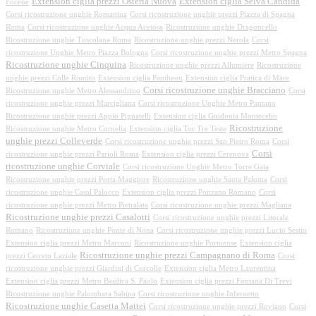
Extension ciglia prezzi Osteria Nuova
Extension ciglia Selva Candida
Focene
Corsi ricostruzione unghie Romanina
Corsi ricostruzione unghie prezzi Piazza di Spagna
Roma
Corsi ricostruzione unghie Acqua Acetosa
Ricostruzione unghie Dragoncello
Ricostruzione unghie Tuscolana Roma
Ricostruzione unghie prezzi Nerola
Corsi
ricostruzione Unghie Metro Piazza Bologna
Corsi ricostruzione unghie prezzi Metro Spagna
Ricostruzione unghie Cinquina
Ricostruzione unghie prezzi Allumiere
Ricostruzione
unghie prezzi Colle Romito
Extension ciglia Pantheon
Extension ciglia Pratica di Mare
Corsi ricostruzione unghie Bracciano
Ricostruzione unghie Metro Alessandrino
Corsi
ricostruzione unghie prezzi Marcigliana
Corsi ricostruzione Unghie Metro Pantano
Ricostruzione unghie prezzi Appio Pignatelli
Extension ciglia Guidonia Montecelio
Ricostruzione
Ricostruzione unghie Metro Cornelia
Extension ciglia Tor Tre Teste
unghie prezzi Colleverde
Corsi ricostruzione unghie prezzi San Pietro Roma
Corsi
Corsi
ricostruzione unghie prezzi Parioli Roma
Extension ciglia prezzi Cerenova
ricostruzione unghie Corviale
Corsi ricostruzione Unghie Metro Torre Gaia
Ricostruzione unghie prezzi Porta Maggiore
Ricostruzione unghie Santa Paloma
Corsi
ricostruzione unghie Casal Palocco
Extension ciglia prezzi Ponzano Romano
Corsi
ricostruzione unghie prezzi Metro Pietralata
Corsi ricostruzione unghie prezzi Magliana
Ricostruzione unghie prezzi Casalotti
Corsi ricostruzione unghie prezzi Litorale
Romano
Ricostruzione unghie Ponte di Nona
Corsi ricostruzione unghie prezzi Lucio Sestio
Extension ciglia prezzi Metro Marconi
Ricostruzione unghie Portuense
Extension ciglia
Ricostruzione unghie prezzi Campagnano di Roma
prezzi Cerreto Laziale
Corsi
ricostruzione unghie prezzi Giardini di Corcolle
Extension ciglia Metro Laurentina
Extension ciglia prezzi Metro Basilica S. Paolo
Extension ciglia prezzi Fontana Di Trevi
Ricostruzione unghie Palombara Sabina
Corsi ricostruzione unghie Infernetto
Ricostruzione unghie Casetta Mattei
Corsi ricostruzione unghie prezzi Roviano
Corsi