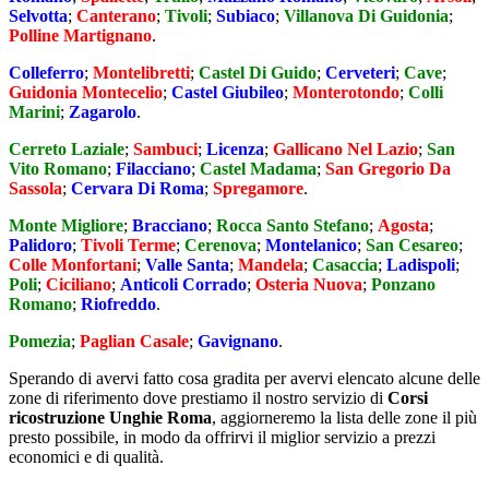
Selvotta
;
Canterano
;
Tivoli
;
Subiaco
;
Villanova Di Guidonia
;
Polline Martignano
.
Colleferro
;
Montelibretti
;
Castel Di Guido
;
Cerveteri
;
Cave
;
Guidonia Montecelio
;
Castel Giubileo
;
Monterotondo
;
Colli
Marini
;
Zagarolo
.
Cerreto Laziale
;
Sambuci
;
Licenza
;
Gallicano Nel Lazio
;
San
Vito Romano
;
Filacciano
;
Castel Madama
;
San Gregorio Da
Sassola
;
Cervara Di Roma
;
Spregamore
.
Monte Migliore
;
Bracciano
;
Rocca Santo Stefano
;
Agosta
;
Palidoro
;
Tivoli Terme
;
Cerenova
;
Montelanico
;
San Cesareo
;
Colle Monfortani
;
Valle Santa
;
Mandela
;
Casaccia
;
Ladispoli
;
Poli
;
Ciciliano
;
Anticoli Corrado
;
Osteria Nuova
;
Ponzano
Romano
;
Riofreddo
.
Pomezia
;
Paglian Casale
;
Gavignano
.
Sperando di avervi fatto cosa gradita per avervi elencato alcune delle
zone di riferimento dove prestiamo il nostro servizio di
Corsi
ricostruzione Unghie Roma
, aggiorneremo la lista delle zone il più
presto possibile, in modo da offrirvi il miglior servizio a prezzi
economici e di qualità.