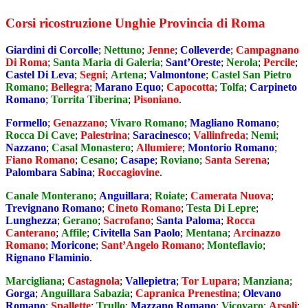
Corsi ricostruzione Unghie Provincia di Roma
Giardini di Corcolle
;
Nettuno
;
Jenne
;
Colleverde
;
Campagnano
Di Roma
;
Santa Maria di Galeria
;
Sant’Oreste
;
Nerola
;
Percile
;
Castel Di Leva
;
Segni
;
Artena
;
Valmontone
;
Castel San Pietro
Romano
;
Bellegra
;
Marano Equo
;
Capocotta
;
Tolfa
;
Carpineto
Romano
;
Torrita Tiberina
;
Pisoniano
.
Formello
;
Genazzano
;
Vivaro Romano
;
Magliano Romano
;
Rocca Di Cave
;
Palestrina
;
Saracinesco
;
Vallinfreda
;
Nemi
;
Nazzano
;
Casal Monastero
;
Allumiere
;
Montorio Romano
;
Fiano Romano
;
Cesano
;
Casape
;
Roviano
;
Santa Serena
;
Palombara Sabina
;
Roccagiovine
.
Canale Monterano
;
Anguillara
;
Roiate
;
Camerata Nuova
;
Trevignano Romano
;
Cineto Romano
;
Testa Di Lepre
;
Lunghezza
;
Gerano
;
Sacrofano
;
Santa Paloma
;
Rocca
Canterano
;
Affile
;
Civitella San Paolo
;
Mentana
;
Arcinazzo
Romano
;
Moricone
;
Sant’Angelo Romano
;
Monteflavio
;
Rignano Flaminio
.
Marcigliana
;
Castagnola
;
Vallepietra
;
Tor Lupara
;
Manziana
;
Gorga
;
Anguillara Sabazia
;
Capranica Prenestina
;
Olevano
Romano
;
Spallette
;
Trullo
;
Mazzano Romano
;
Vicovaro
;
Arsoli
;