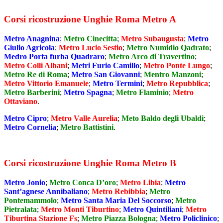
Corsi ricostruzione Unghie Roma Metro A
Metro Anagnina
;
Metro Cinecitta
;
Metro Subaugusta
;
Metro
Giulio Agricola
;
Metro Lucio Sestio
;
Metro Numidio Qadrato
;
Medro Porta furba Quadraro
;
Metro Arco di Travertino
;
Metro Colli Albani
;
Metri Furio Camillo
;
Metro Ponte Lungo
;
Metro Re di Roma
;
Metro San Giovanni
;
Mentro Manzoni
;
Metro Vittorio Emanuele
;
Metro Termini
;
Metro Repubblica
;
Metro Barberini
;
Metro Spagna
;
Metro Flaminio
;
Metro
Ottaviano
.
Metro Cipro
;
Metro Valle Aurelia
;
Meto Baldo degli Ubaldi
;
Metro Cornelia
;
Metro Battistini
.
Corsi ricostruzione Unghie Roma Metro B
Metro Jonio
;
Metro Conca D’oro
;
Metro Libia
;
Metro
Sant’agnese Annibaliano
;
Metro Rebibbia
;
Metro
Pontemammolo
;
Metro Santa Maria Del Soccorso
;
Metro
Pietralata
;
Metro Monti Tiburtino
;
Metro Quintiliani
;
Metro
Tiburtina Stazione Fs
;
Metro Piazza Bologna
;
Metro Policlinico
;