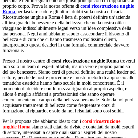
persona e dell’insegnamento dei giusti principi con cui rapportarsi al
proprio corpo. Prova la nostra offerta di
corsi ricostruzione unghie
Roma
per lasciare cadere gli ultimi dubbi sulla nostra efficacia.
Ricostruzione unghie a Roma è lieta di potersi definire un’azienda
all’insegna del benessere e della bellezza, che nella nostra ottica
viaggiano indissolubilmente legati verso un’idea complessiva della
tua persona. Negli anni abbiamo saputo assecondare il bisogno di
bellezza e di cura che ci hanno trasmesso moltissimi clienti,
interpretando questi desideri in una formula commerciale davvero
funzionale.
Presso il nostro centro di
corsi ricostruzione unghie Roma
troverai
non solo un team di esperti affabili, ma un vero e proprio paradiso
del tuo benessere. Siamo certi di poterci definire una realtà leader nel
settore, perché le nostre procedure e i nostri metodi di approccio alle
tematiche estetiche hanno fatto scuola in molti concorrenti. È il
momento di decidere con fermezza riguardo al proprio aspetto, e
allora è meglio affidarsi a professionisti che sanno operare
concretamente nel campo della bellezza personale. Solo da noi puoi
acquistare trattamenti di bellezza come frequentare corsi di
formazione al riguardo, e solo da noi i risultati sono così solidi.
Per la proposta che abbiamo ideato con i
corsi ricostruzione
unghie Roma
siamo stati citati da riviste e contattati da molti esperti
di settore, interessati a capire quali siano i segreti del nostro
successo. Da Ricostruzione unghie a Roma troverai trasparenza,