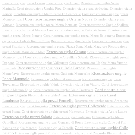
Extension ciglia prezzi Cavour
Extension ciglia Albano
Ricostruzione unghie Santa
Marinella
Corsi ricostruzione Unghie Ripa
Extension ciglia prezzi Ardeatina
Extension ciglia
Ariccia
Ricostruzione unghie Metro Parco Di Centocelle
Corsi ricostruzione unghie prezzi
Corsi ricostruzione unghie Osteria Nuova
Montecompatri
Extension ciglia prezzi
Vaticano
Ricostruzione unghie prezzi Metro Pietralata
Corsi ricostruzione Unghie Spallette
Extension ciglia prezzi Morena
Corsi ricostruzione unghie Pietralata Roma
Ricostruzione
unghie prezzi Metro Pigneto
Corsi ricostruzione unghie prezzi Metro Bolognetta
Extension
ciglia prezzi Cola di Rienzo Roma
Ricostruzione unghie Percile
Corsi ricostruzione unghie
prezzi Pisoniano
Ricostruzione unghie prezzi Piazza Santa Maria Maggiore
Ricostruzione
Extension ciglia Cesano
unghie Santa Maria delle Mole
Corsi ricostruzione unghie
Montecompatri
Corsi ricostruzione unghie Anguillara Sabazia
Ricostruzione unghie prezzi
Dragona
Corsi ricostruzione unghie Vallepietra
Corsi ricostruzione Unghie Metro Vittorio
Ricostruzione unghie prezzi Isola Farnese
Emanuele
Ricostruzione unghie
Ricostruzione unghie
Monteflavio
Ricostruzione unghie prezzi Guidonia Montecelio
Ponte Mammolo
Extension ciglia Metro Alessandrino
Ricostruzione unghie prezzi
Torvajanica
Ricostruzione unghie Vitinia
Extension ciglia San Vittorio
Corsi ricostruzione
Corsi ricostruzione
unghie Marano Equo
Corsi ricostruzione unghie Viale Trastevere
unghie Olgiata
Extension ciglia prezzi Casal
Ricostruzione unghie Artena
Lumbroso
Extension ciglia prezzi Formello
Ricostruzione unghie prezzi Ardeatina
Extension ciglia prezzi Colleverde
Extension ciglia prezzi Anagnina
Extension ciglia
prezzi Pisana
Corsi ricostruzione unghie prezzi Montecelio
Extension ciglia Appio Latino
Extension ciglia prezzi Salaria
Extension ciglia Canterano
Extension ciglia Metro
Quintiliani
Ricostruzione unghie prezzi Genzano di Roma
Extension ciglia Colle dei Pini
Corsi ricostruzione unghie Colle
Extension ciglia Marconi
Extension ciglia Corcolle
Salario
Extension ciglia prezzi Roviano
Extension ciglia prezzi Zagarolo
Ricostruzione