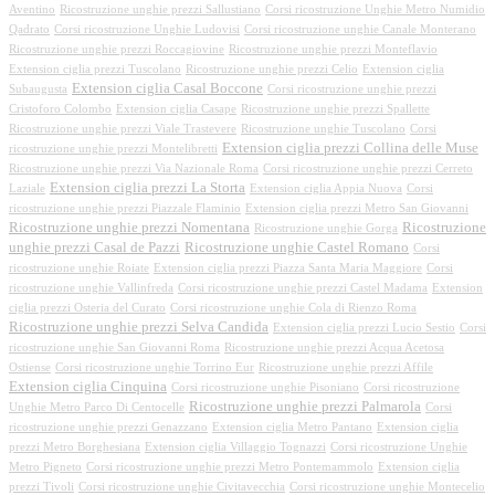
Aventino
Ricostruzione unghie prezzi Sallustiano
Corsi ricostruzione Unghie Metro Numidio
Qadrato
Corsi ricostruzione Unghie Ludovisi
Corsi ricostruzione unghie Canale Monterano
Ricostruzione unghie prezzi Roccagiovine
Ricostruzione unghie prezzi Monteflavio
Extension ciglia prezzi Tuscolano
Ricostruzione unghie prezzi Celio
Extension ciglia
Extension ciglia Casal Boccone
Subaugusta
Corsi ricostruzione unghie prezzi
Cristoforo Colombo
Extension ciglia Casape
Ricostruzione unghie prezzi Spallette
Ricostruzione unghie prezzi Viale Trastevere
Ricostruzione unghie Tuscolano
Corsi
Extension ciglia prezzi Collina delle Muse
ricostruzione unghie prezzi Montelibretti
Ricostruzione unghie prezzi Via Nazionale Roma
Corsi ricostruzione unghie prezzi Cerreto
Extension ciglia prezzi La Storta
Laziale
Extension ciglia Appia Nuova
Corsi
ricostruzione unghie prezzi Piazzale Flaminio
Extension ciglia prezzi Metro San Giovanni
Ricostruzione unghie prezzi Nomentana
Ricostruzione
Ricostruzione unghie Gorga
unghie prezzi Casal de Pazzi
Ricostruzione unghie Castel Romano
Corsi
ricostruzione unghie Roiate
Extension ciglia prezzi Piazza Santa Maria Maggiore
Corsi
ricostruzione unghie Vallinfreda
Corsi ricostruzione unghie prezzi Castel Madama
Extension
ciglia prezzi Osteria del Curato
Corsi ricostruzione unghie Cola di Rienzo Roma
Ricostruzione unghie prezzi Selva Candida
Extension ciglia prezzi Lucio Sestio
Corsi
ricostruzione unghie San Giovanni Roma
Ricostruzione unghie prezzi Acqua Acetosa
Ostiense
Corsi ricostruzione unghie Torrino Eur
Ricostruzione unghie prezzi Affile
Extension ciglia Cinquina
Corsi ricostruzione unghie Pisoniano
Corsi ricostruzione
Ricostruzione unghie prezzi Palmarola
Unghie Metro Parco Di Centocelle
Corsi
ricostruzione unghie prezzi Genazzano
Extension ciglia Metro Pantano
Extension ciglia
prezzi Metro Borghesiana
Extension ciglia Villaggio Tognazzi
Corsi ricostruzione Unghie
Metro Pigneto
Corsi ricostruzione unghie prezzi Metro Pontemammolo
Extension ciglia
prezzi Tivoli
Corsi ricostruzione unghie Civitavecchia
Corsi ricostruzione unghie Montecelio