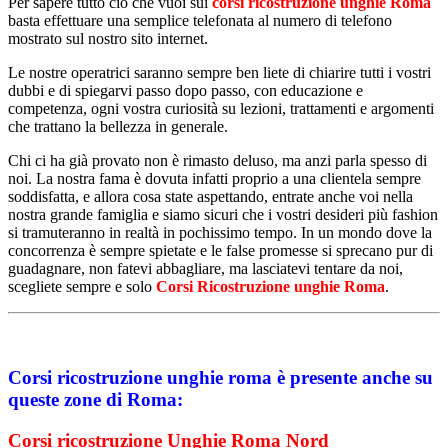
Per sapere tutto ciò che vuoi sui
corsi ricostruzione unghie Roma
basta effettuare una semplice telefonata al numero di telefono
mostrato sul nostro sito internet.
Le nostre operatrici saranno sempre ben liete di chiarire tutti i vostri
dubbi e di spiegarvi passo dopo passo, con educazione e
competenza, ogni vostra curiosità su lezioni, trattamenti e argomenti
che trattano la bellezza in generale.
Chi ci ha già provato non è rimasto deluso, ma anzi parla spesso di
noi. La nostra fama è dovuta infatti proprio a una clientela sempre
soddisfatta, e allora cosa state aspettando, entrate anche voi nella
nostra grande famiglia e siamo sicuri che i vostri desideri più fashion
si tramuteranno in realtà in pochissimo tempo. In un mondo dove la
concorrenza è sempre spietate e le false promesse si sprecano pur di
guadagnare, non fatevi abbagliare, ma lasciatevi tentare da noi,
scegliete sempre e solo
Corsi Ricostruzione unghie Roma
.
Corsi ricostruzione unghie roma è presente anche su
queste zone di Roma:
Corsi ricostruzione Unghie Roma Nord