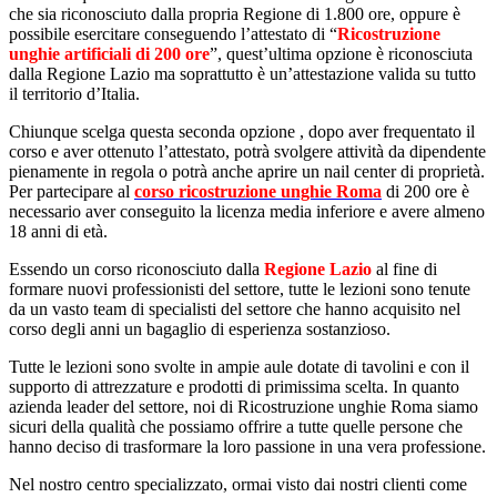
che sia riconosciuto dalla propria Regione di 1.800 ore, oppure è
possibile esercitare conseguendo l’attestato di “
Ricostruzione
unghie artificiali di 200 ore
”, quest’ultima opzione è riconosciuta
dalla Regione Lazio ma soprattutto è un’attestazione valida su tutto
il territorio d’Italia.
Chiunque scelga questa seconda opzione , dopo aver frequentato il
corso e aver ottenuto l’attestato, potrà svolgere attività da dipendente
pienamente in regola o potrà anche aprire un nail center di proprietà.
Per partecipare al
corso ricostruzione unghie Roma
di 200 ore è
necessario aver conseguito la licenza media inferiore e avere almeno
18 anni di età.
Essendo un corso riconosciuto dalla
Regione Lazio
al fine di
formare nuovi professionisti del settore, tutte le lezioni sono tenute
da un vasto team di specialisti del settore che hanno acquisito nel
corso degli anni un bagaglio di esperienza sostanzioso.
Tutte le lezioni sono svolte in ampie aule dotate di tavolini e con il
supporto di attrezzature e prodotti di primissima scelta. In quanto
azienda leader del settore, noi di Ricostruzione unghie Roma siamo
sicuri della qualità che possiamo offrire a tutte quelle persone che
hanno deciso di trasformare la loro passione in una vera professione.
Nel nostro centro specializzato, ormai visto dai nostri clienti come