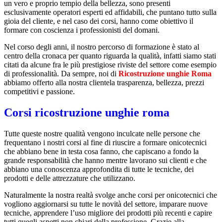
un vero e proprio tempio della bellezza, sono presenti
esclusivamente operatori esperti ed affidabili, che puntano tutto sulla
gioia del cliente, e nel caso dei corsi, hanno come obiettivo il
formare con coscienza i professionisti del domani.
Nel corso degli anni, il nostro percorso di formazione è stato al
centro della cronaca per quanto riguarda la qualità, infatti siamo stati
citati da alcune fra le più prestigiose riviste del settore come esempio
di professionalità. Da sempre, noi di
Ricostruzione unghie Roma
abbiamo offerto alla nostra clientela trasparenza, bellezza, prezzi
competitivi e passione.
Corsi ricostruzione unghie roma
Tutte queste nostre qualità vengono inculcate nelle persone che
frequentano i nostri corsi al fine di riuscire a formare onicotecnici
che abbiano bene in testa cosa fanno, che capiscano a fondo la
grande responsabilità che hanno mentre lavorano sui clienti e che
abbiano una conoscenza approfondita di tutte le tecniche, dei
prodotti e delle attrezzature che utilizzano.
Naturalmente la nostra realtà svolge anche corsi per onicotecnici che
vogliono aggiornarsi su tutte le novità del settore, imparare nuove
tecniche, apprendere l’uso migliore dei prodotti più recenti e capire
tutti quegli aspetti non chiari della professione. Grazie alla