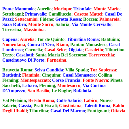
Ponte Mammolo
;
Aurelio
;
Morlupo
;
Trionfale
;
Monte Mario
;
Settebagni
;
Primavalle
;
Camilluccia
;
Casetta Mattei
;
Casal De
Pazzi
;
Settecamini
;
Fidene
;
Grotta Rossa
;
Boccea
;
Palmarola
;
Saxa Rubra
;
Monte Sacro
;
Salaria
;
Via Monte Cervialto
;
Torresina
;
Massimina
.
Capena
;
Aurelia
;
Tor de Quinto
;
Tiburtina Roma
;
Balduina
;
Nomentana
;
Conca D’Oro
;
Riano
;
Pantan Monastero
;
Casal
Lumbroso
;
Cornelia
;
Casal Selce
;
Olgiata
;
Casaletto
;
Tiburtino
Terzo
;
Casalotti
;
Santa Maria Del Soccorso
;
Torrevecchia
;
Castelnuovo Di Porto
;
Farnesina
.
Bravetta Roma
;
Selva Candida
;
Villa Spada
;
Tor Sapienza
;
Battistini
;
Flaminia
;
Cinquina
;
Casal Monastero
;
Collina
Fleming
;
Montespaccato
;
Corso Francia
;
Fonte Nuova
;
Pineta
Sacchetti
;
Labaro
;
Fleming
;
Montesacro
;
Via Cortina
D’Ampezzo
;
San Basilio
;
Le Rughe
;
Bufalotta
.
Val Melaina
;
Belsito Roma
;
Colle Salario
;
Labico
;
Nuovo
Salario
;
Cassia
;
Prati Fiscali
;
Giustiniana
;
Talenti Roma
;
Baldo
Degli Ubaldi
;
Tiburtina
;
Casal Del Marmo
;
Fontignani
;
Ottavia
.