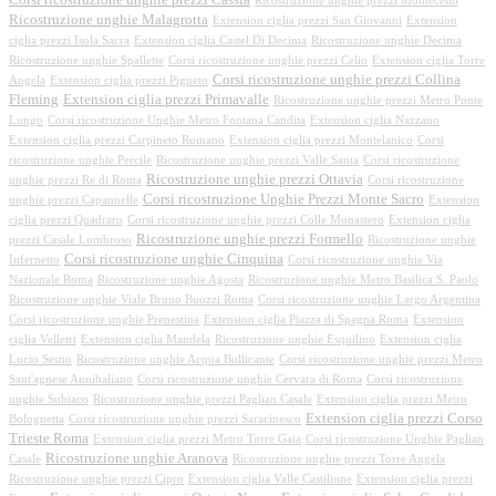
Ricostruzione unghie prezzi Montecelio
Ricostruzione unghie Malagrotta
Extension ciglia prezzi San Giovanni
Extension
ciglia prezzi Isola Sacra
Extension ciglia Castel Di Decima
Ricostruzione unghie Decima
Ricostruzione unghie Spallette
Corsi ricostruzione unghie prezzi Celio
Extension ciglia Torre
Corsi ricostruzione unghie prezzi Collina
Angela
Extension ciglia prezzi Pigneto
Fleming
Extension ciglia prezzi Primavalle
Ricostruzione unghie prezzi Metro Ponte
Lungo
Corsi ricostruzione Unghie Metro Fontana Candita
Extension ciglia Nazzano
Extension ciglia prezzi Carpineto Romano
Extension ciglia prezzi Montelanico
Corsi
ricostruzione unghie Percile
Ricostruzione unghie prezzi Valle Santa
Corsi ricostruzione
Ricostruzione unghie prezzi Ottavia
unghie prezzi Re di Roma
Corsi ricostruzione
Corsi ricostruzione Unghie Prezzi Monte Sacro
unghie prezzi Capannelle
Extension
ciglia prezzi Quadraro
Corsi ricostruzione unghie prezzi Colle Monastero
Extension ciglia
Ricostruzione unghie prezzi Formello
prezzi Casale Lombroso
Ricostruzione unghie
Corsi ricostruzione unghie Cinquina
Infernetto
Corsi ricostruzione unghie Via
Nazionale Roma
Ricostruzione unghie Agosta
Ricostruzione unghie Metro Basilica S. Paolo
Ricostruzione unghie Viale Bruno Buozzi Roma
Corsi ricostruzione unghie Largo Argentina
Corsi ricostruzione unghie Prenestina
Extension ciglia Piazza di Spagna Roma
Extension
ciglia Velletri
Extension ciglia Mandela
Ricostruzione unghie Esquilino
Extension ciglia
Lucio Sestio
Ricostruzione unghie Acqua Bullicante
Corsi ricostruzione unghie prezzi Metro
Sant'agnese Annibaliano
Corsi ricostruzione unghie Cervara di Roma
Corsi ricostruzione
unghie Subiaco
Ricostruzione unghie prezzi Paglian Casale
Extension ciglia prezzi Metro
Extension ciglia prezzi Corso
Bolognetta
Corsi ricostruzione unghie prezzi Saracinesco
Trieste Roma
Extension ciglia prezzi Metro Torre Gaia
Corsi ricostruzione Unghie Paglian
Ricostruzione unghie Aranova
Casale
Ricostruzione unghie prezzi Torre Angela
Ricostruzione unghie prezzi Cipro
Extension ciglia Valle Castilione
Extension ciglia prezzi