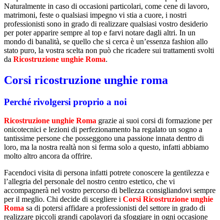
Naturalmente in caso di occasioni particolari, come cene di lavoro,
matrimoni, feste o qualsiasi impegno vi stia a cuore, i nostri
professionisti sono in grado di realizzare qualsiasi vostro desiderio
per poter apparire sempre al top e farvi notare dagli altri. In un
mondo di banalità, se quello che si cerca è un’essenza fashion allo
stato puro, la vostra scelta non può che ricadere sui trattamenti svolti
da
Ricostruzione unghie Roma
.
Corsi ricostruzione unghie roma
Perché rivolgersi proprio a noi
Ricostruzione unghie Roma
grazie ai suoi corsi di formazione per
onicotecnici e lezioni di perfezionamento ha regalato un sogno a
tantissime persone che posseggono una passione innata dentro di
loro, ma la nostra realtà non si ferma solo a questo, infatti abbiamo
molto altro ancora da offrire.
Facendoci visita di persona infatti potrete conoscere la gentilezza e
l’allegria del personale del nostro centro estetico, che vi
accompagnerà nel vostro percorso di bellezza consigliandovi sempre
per il meglio. Chi decide di scegliere i
Corsi Ricostruzione unghie
Roma
sa di potersi affidare a professionisti del settore in grado di
realizzare piccoli grandi capolavori da sfoggiare in ogni occasione