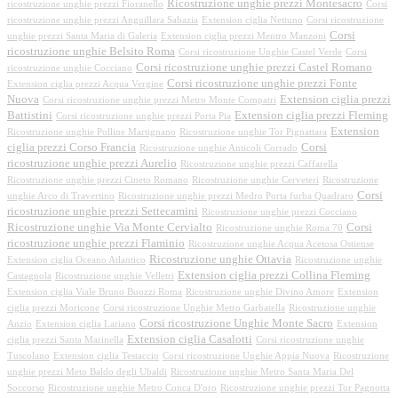
Ricostruzione unghie prezzi Montesacro
ricostruzione unghie prezzi Fioranello
Corsi
ricostruzione unghie prezzi Anguillara Sabazia
Extension ciglia Nettuno
Corsi ricostruzione
Corsi
unghie prezzi Santa Maria di Galeria
Extension ciglia prezzi Mentro Manzoni
ricostruzione unghie Belsito Roma
Corsi ricostruzione Unghie Castel Verde
Corsi
Corsi ricostruzione unghie prezzi Castel Romano
ricostruzione unghie Cocciano
Corsi ricostruzione unghie prezzi Fonte
Extension ciglia prezzi Acqua Vergine
Nuova
Extension ciglia prezzi
Corsi ricostruzione unghie prezzi Metro Monte Compatri
Battistini
Extension ciglia prezzi Fleming
Corsi ricostruzione unghie prezzi Porta Pia
Extension
Ricostruzione unghie Polline Martignano
Ricostruzione unghie Tor Pignattara
ciglia prezzi Corso Francia
Corsi
Ricostruzione unghie Anticoli Corrado
ricostruzione unghie prezzi Aurelio
Ricostruzione unghie prezzi Caffarella
Ricostruzione unghie prezzi Cineto Romano
Ricostruzione unghie Cerveteri
Ricostruzione
Corsi
unghie Arco di Travertino
Ricostruzione unghie prezzi Medro Porta furba Quadraro
ricostruzione unghie prezzi Settecamini
Ricostruzione unghie prezzi Cocciano
Ricostruzione unghie Via Monte Cervialto
Corsi
Ricostruzione unghie Roma 70
ricostruzione unghie prezzi Flaminio
Ricostruzione unghie Acqua Acetosa Ostiense
Ricostruzione unghie Ottavia
Extension ciglia Oceano Atlantico
Ricostruzione unghie
Extension ciglia prezzi Collina Fleming
Castagnola
Ricostruzione unghie Velletri
Extension ciglia Viale Bruno Buozzi Roma
Ricostruzione unghie Divino Amore
Extension
ciglia prezzi Moricone
Corsi ricostruzione Unghie Metro Garbatella
Ricostruzione unghie
Corsi ricostruzione Unghie Monte Sacro
Anzio
Extension ciglia Lariano
Extension
Extension ciglia Casalotti
ciglia prezzi Santa Marinella
Corsi ricostruzione unghie
Tuscolano
Extension ciglia Testaccio
Corsi ricostruzione Unghie Appia Nuova
Ricostruzione
unghie prezzi Meto Baldo degli Ubaldi
Ricostruzione unghie Metro Santa Maria Del
Soccorso
Ricostruzione unghie Metro Conca D'oro
Ricostruzione unghie prezzi Tor Pagnotta