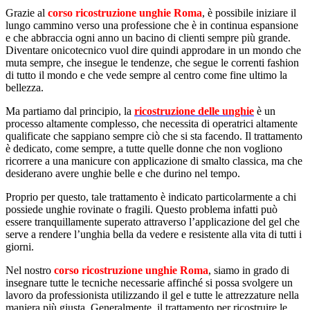
Grazie al
corso ricostruzione unghie Roma
, è possibile iniziare il
lungo cammino verso una professione che è in continua espansione
e che abbraccia ogni anno un bacino di clienti sempre più grande.
Diventare onicotecnico vuol dire quindi approdare in un mondo che
muta sempre, che insegue le tendenze, che segue le correnti fashion
di tutto il mondo e che vede sempre al centro come fine ultimo la
bellezza.
Ma partiamo dal principio, la
ricostruzione delle unghie
è un
processo altamente complesso, che necessita di operatrici altamente
qualificate che sappiano sempre ciò che si sta facendo. Il trattamento
è dedicato, come sempre, a tutte quelle donne che non vogliono
ricorrere a una manicure con applicazione di smalto classica, ma che
desiderano avere unghie belle e che durino nel tempo.
Proprio per questo, tale trattamento è indicato particolarmente a chi
possiede unghie rovinate o fragili. Questo problema infatti può
essere tranquillamente superato attraverso l’applicazione del gel che
serve a rendere l’unghia bella da vedere e resistente alla vita di tutti i
giorni.
Nel nostro
corso ricostruzione unghie Roma
, siamo in grado di
insegnare tutte le tecniche necessarie affinché si possa svolgere un
lavoro da professionista utilizzando il gel e tutte le attrezzature nella
maniera più giusta. Generalmente, il trattamento per ricostruire le