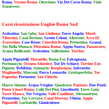
Roma
;
Verano Roma
;
Ottaviano
;
Via Del Corso Roma
;
Viale
Trastevere
.
Corsi ricostruzione Unghie Roma Sud
Ardeatina
;
San Saba
;
San Giuliano
;
Torre Angela
;
Monti
Tiburtini
;
Casal Bertone
;
Grotte Celoni
;
Alberone
;
Arco Di
Travertino
;
Case Rosse
;
Cinecittà Roma
;
Prenestina
;
Granai
;
Tor Bella Monaca
;
Pietralata Roma
;
Appia Nuova
;
Passoscuro
;
Acqua Bullicante
;
Ardeatino
;
Sallustiano
;
Torrino
.
Appio Pignatelli
;
Muratella
;
Roma Est
;
Falcognana
;
Portonaccio
;
Oceano Atlantico
;
Tor De Schiavi
;
Torrino Eur
;
Pigneto
;
Rebibbia
;
Statuario
;
Borghesiana
;
Infernetto
;
Maglianella
;
Marconi
;
Parco Leonardo
;
Grottaperfetta
;
Tor
Pagnotta
;
Portuense
;
San Vittorio
.
Marco Simone
;
Acqua Vergine
;
Quadraro
;
Pantano
;
Due Ponti
;
Ponte Linari Roma
;
Colle Dei Pini
;
Giardinetti
;
Torre Gaia
;
Torre Maura
;
Tor Vergata
;
Valle Castilione
;
Alessandrino
;
Prenestino
;
Tor Cervara
;
Casal Morena
;
Vitinia
;
Appia
Pignatelli
;
Garbatella
;
Gianicolense
.