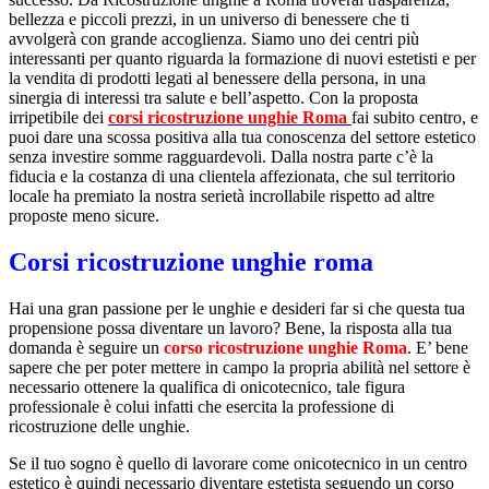
bellezza e piccoli prezzi, in un universo di benessere che ti
avvolgerà con grande accoglienza. Siamo uno dei centri più
interessanti per quanto riguarda la formazione di nuovi estetisti e per
la vendita di prodotti legati al benessere della persona, in una
sinergia di interessi tra salute e bell’aspetto. Con la proposta
irripetibile dei
corsi ricostruzione unghie Roma
fai subito centro, e
puoi dare una scossa positiva alla tua conoscenza del settore estetico
senza investire somme ragguardevoli. Dalla nostra parte c’è la
fiducia e la costanza di una clientela affezionata, che sul territorio
locale ha premiato la nostra serietà incrollabile rispetto ad altre
proposte meno sicure.
Corsi ricostruzione unghie roma
Hai una gran passione per le unghie e desideri far si che questa tua
propensione possa diventare un lavoro? Bene, la risposta alla tua
domanda è seguire un
corso ricostruzione unghie Roma
. E’ bene
sapere che per poter mettere in campo la propria abilità nel settore è
necessario ottenere la qualifica di onicotecnico, tale figura
professionale è colui infatti che esercita la professione di
ricostruzione delle unghie.
Se il tuo sogno è quello di lavorare come onicotecnico in un centro
estetico è quindi necessario diventare estetista seguendo un corso