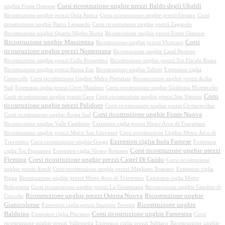
Corsi ricostruzione unghie prezzi Baldo degli Ubaldi
unghie Fonte Ostiense
Ricostruzione unghie prezzi Ostia Antica
Corsi ricostruzione unghie prezzi Gerano
Corsi
ricostruzione unghie Parco Leonardo
Corsi ricostruzione unghie prezzi Zagarolo
Ricostruzione unghie Quarto Miglio Roma
Ricostruzione unghie prezzi Fonte Ostiense
Ricostruzione unghie Massimina
Corsi
Ricostruzione unghie prezzi Vicovaro
ricostruzione unghie prezzi Nomentana
Ricostruzione unghie Casal Bertone
Ricostruzione unghie prezzi Colle Prenestino
Ricostruzione unghie prezzi Tor Fiscale Roma
Ricostruzione unghie prezzi Roma Eur
Ricostruzione unghie Talenti
Extension ciglia
Centocelle
Corsi ricostruzione Unghie Metro Pietralata
Ricostruzione unghie prezzi Acilia
Sud
Extension ciglia prezzi Circo Massimo
Corsi ricostruzione unghie Guidonia Montecelio
Corsi
Corsi ricostruzione unghie prezzi Cave
Corsi ricostruzione unghie prezzi San Vittorio
ricostruzione unghie prezzi Palidoro
Corsi ricostruzione unghie prezzi Civitavecchia
Corsi ricostruzione unghie Fonte Nuova
Corsi ricostruzione unghie Roma Sud
Ricostruzione unghie Valle Castilione
Extension ciglia prezzi Metro Arco di Travertino
Ricostruzione unghie prezzi Metro San Giovanni
Corsi ricostruzione Unghie Metro Arco di
Extension ciglia Isola Farnese
Travertino
Corsi ricostruzione unghie Gorga
Extension
Corsi ricostruzione unghie prezzi
ciglia Tor Pignattara
Extension ciglia Vivaro Romano
Fleming
Corsi ricostruzione unghie prezzi Castel Di Guido
Corsi ricostruzione
unghie prezzi Arsoli
Corsi ricostruzione unghie prezzi Magliano Romano
Extension ciglia
Pigna
Ricostruzione unghie prezzi Metro Arco di Travertino
Extension ciglia Metro
Bolognetta
Corsi ricostruzione unghie prezzi La Giustiniana
Ricostruzione unghie Giardini di
Ricostruzione unghie prezzi Osteria Nuova
Ricostruzione unghie
Corcolle
Gianicolense
Ricostruzione unghie
Extension ciglia prezzi Stazione Termini
Balduina
Corsi ricostruzione unghie Farnesina
Extension ciglia Pinciano
Corsi
ricostruzione unghie prezzi Vallepietra
Extension ciglia prezzi Subiaco
Ricostruzione unghie