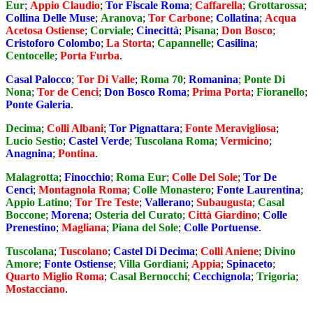
Eur
;
Appio Claudio
;
Tor Fiscale Roma
;
Caffarella
;
Grottarossa
;
Collina Delle Muse
;
Aranova
;
Tor Carbone
;
Collatina
;
Acqua
Acetosa Ostiense
;
Corviale
;
Cinecittà
;
Pisana
;
Don Bosco
;
Cristoforo Colombo
;
La Storta
;
Capannelle
;
Casilina
;
Centocelle
;
Porta Furba
.
Casal Palocco
;
Tor Di Valle
;
Roma 70
;
Romanina
;
Ponte Di
Nona
;
Tor de Cenci
;
Don Bosco Roma
;
Prima Porta
;
Fioranello
;
Ponte Galeria
.
Decima
;
Colli Albani
;
Tor Pignattara
;
Fonte Meravigliosa
;
Lucio Sestio
;
Castel Verde
;
Tuscolana Roma
;
Vermicino
;
Anagnina
;
Pontina
.
Malagrotta
;
Finocchio
;
Roma Eur
;
Colle Del Sole
;
Tor De
Cenci
;
Montagnola Roma
;
Colle Monastero
;
Fonte Laurentina
;
Appio Latino
;
Tor Tre Teste
;
Vallerano
;
Subaugusta
;
Casal
Boccone
;
Morena
;
Osteria del Curato
;
Città Giardino
;
Colle
Prenestino
;
Magliana
;
Piana del Sole
;
Colle Portuense
.
Tuscolana
;
Tuscolano
;
Castel Di Decima
;
Colli Aniene
;
Divino
Amore
;
Fonte Ostiense
;
Villa Gordiani
;
Appia
;
Spinaceto
;
Quarto Miglio Roma
;
Casal Bernocchi
;
Cecchignola
;
Trigoria
;
Mostacciano
.