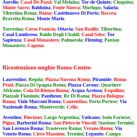
Aurelio
;
Casal De Pazzi
;
Val Melaina
;
Tor de Quinto
;
Cinquina
;
Monte Sacro
;
Balduina
;
Fonte Nuova
;
Morlupo
;
Salaria
;
Tiburtina Roma
;
Riano
;
Castelnuovo Di Porto
;
Boccea
;
Bravetta Roma
;
Monte Mario
.
Torresina
;
Corso Francia
;
Ottavia
;
San Basilio
;
Tiburtina
;
Casal Lumbroso
;
Baldo Degli Ubaldi
;
Casal Selce
;
Tor
Sapienza
;
Casal Monastero
;
Palmarola
;
Fleming
;
Pantan
Monastero
;
Capena
.
Ricostruzione unghie Roma Centro
Laurentino
;
Regola
;
Piazza Navona Roma
;
Piramide
;
Roma
Prati
;
Piazza Di Spagna Roma
;
Piazza Cavour
;
Quartiere
Africano
;
Cola Di Rienzo Roma
;
Acqua Acetosa
;
Esquilino
;
Piazzale Flaminio
;
Pantheon
;
Re Di Roma
;
Piazza Bologna
Roma
;
Viale Marconi Roma
;
Laurentina
;
Porta Portese
;
Via
Nazionale Roma
;
Monteverde
;
Celio
.
Aventino
;
Pinciano
;
Largo Argentina
;
Vaticano
;
Isola Farnese
;
Pigna
;
Barberini Roma
;
San Pietro in Vincoli
;
Stazione Termini
;
San Lorenzo Roma
;
Trastevere Roma
;
Verano Roma
;
Via
Veneto Roma
;
Circo Massimo
;
Termini
;
Lepanto
;
Campo