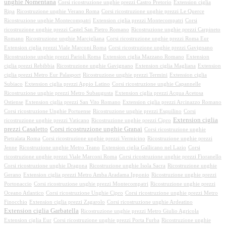
unghie Nomentana
Corsi ricostruzione unghie prezzi Castro Pretorio
Extension ciglia
Ripa
Ricostruzione unghie Verano Roma
Corsi ricostruzione unghie prezzi Le Querce
Ricostruzione unghie Montecompatri
Extension ciglia prezzi Montecompatri
Corsi
ricostruzione unghie prezzi Castel San Pietro Romano
Ricostruzione unghie prezzi Carpineto
Romano
Ricostruzione unghie Marcigliana
Corsi ricostruzione unghie prezzi Roma Eur
Extension ciglia prezzi Viale Marconi Roma
Corsi ricostruzione unghie prezzi Gavignano
Ricostruzione unghie prezzi Parioli Roma
Extension ciglia Mazzano Romano
Extension
ciglia prezzi Rebibbia
Ricostruzione unghie Gavignano
Extension ciglia Magliana
Extension
ciglia prezzi Metro Eur Palasport
Ricostruzione unghie prezzi Termini
Extension ciglia
Subiaco
Extension ciglia prezzi Appio Latino
Corsi ricostruzione unghie Capannelle
Ricostruzione unghie prezzi Metro Subaugusta
Extension ciglia prezzi Acqua Acetosa
Ostiense
Extension ciglia prezzi San Vito Romano
Extension ciglia prezzi Arcinazzo Romano
Corsi ricostruzione Unghie Portuense
Ricostruzione unghie prezzi Esquilino
Corsi
Extension ciglia
ricostruzione unghie prezzi Vaticano
Ricostruzione unghie prezzi Cipro
prezzi Casaletto
Corsi ricostruzione unghie Granai
Corsi ricostruzione unghie
Pietralata Roma
Corsi ricostruzione unghie prezzi Vermicino
Ricostruzione unghie prezzi
Jenne
Ricostruzione unghie Metro Teano
Extension ciglia Gallicano nel Lazio
Corsi
ricostruzione unghie prezzi Viale Marconi Roma
Corsi ricostruzione unghie prezzi Fioranello
Corsi ricostruzione unghie Dragona
Ricostruzione unghie Isola Sacra
Ricostruzione unghie
Gerano
Extension ciglia prezzi Metro Amba Aradama Ipponio
Ricostruzione unghie prezzi
Portonaccio
Corsi ricostruzione unghie prezzi Montecompatri
Ricostruzione unghie prezzi
Oceano Atlantico
Corsi ricostruzione Unghie Cipro
Corsi ricostruzione unghie prezzi Metro
Finocchio
Extension ciglia prezzi Zagarolo
Corsi ricostruzione unghie Ardeatino
Extension ciglia Garbatella
Ricostruzione unghie prezzi Metro Giulio Agricola
Extension ciglia Eur
Corsi ricostruzione unghie prezzi Porta Furba
Ricostruzione unghie