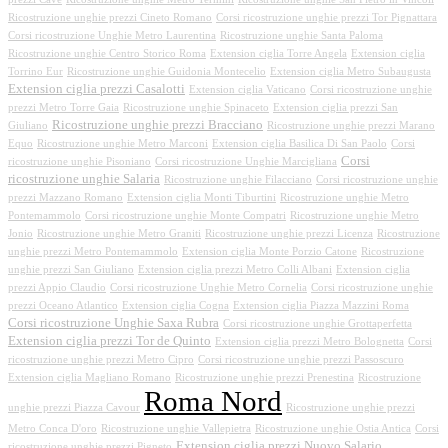
Ricostruzione unghie prezzi Cineto Romano
Corsi ricostruzione unghie prezzi Tor Pignattara
Corsi ricostruzione Unghie Metro Laurentina
Ricostruzione unghie Santa Paloma
Ricostruzione unghie Centro Storico Roma
Extension ciglia Torre Angela
Extension ciglia
Torrino Eur
Ricostruzione unghie Guidonia Montecelio
Extension ciglia Metro Subaugusta
Extension ciglia prezzi Casalotti
Extension ciglia Vaticano
Corsi ricostruzione unghie
prezzi Metro Torre Gaia
Ricostruzione unghie Spinaceto
Extension ciglia prezzi San
Ricostruzione unghie prezzi Bracciano
Giuliano
Ricostruzione unghie prezzi Marano
Equo
Ricostruzione unghie Metro Marconi
Extension ciglia Basilica Di San Paolo
Corsi
Corsi
ricostruzione unghie Pisoniano
Corsi ricostruzione Unghie Marcigliana
ricostruzione unghie Salaria
Ricostruzione unghie Filacciano
Corsi ricostruzione unghie
prezzi Mazzano Romano
Extension ciglia Monti Tiburtini
Ricostruzione unghie Metro
Pontemammolo
Corsi ricostruzione unghie Monte Compatri
Ricostruzione unghie Metro
Jonio
Ricostruzione unghie Metro Graniti
Ricostruzione unghie prezzi Licenza
Ricostruzione
unghie prezzi Metro Pontemammolo
Extension ciglia Monte Porzio Catone
Ricostruzione
unghie prezzi San Giuliano
Extension ciglia prezzi Metro Colli Albani
Extension ciglia
prezzi Appio Claudio
Corsi ricostruzione Unghie Metro Cornelia
Corsi ricostruzione unghie
prezzi Oceano Atlantico
Extension ciglia Cogna
Extension ciglia Piazza Mazzini Roma
Corsi ricostruzione Unghie Saxa Rubra
Corsi ricostruzione unghie Grottaperfetta
Extension ciglia prezzi Tor de Quinto
Extension ciglia prezzi Metro Bolognetta
Corsi
ricostruzione unghie prezzi Metro Cipro
Corsi ricostruzione unghie prezzi Passoscuro
Extension ciglia Magliano Romano
Ricostruzione unghie prezzi Prenestina
Ricostruzione
Roma Nord
unghie prezzi Piazza Cavour
Ricostruzione unghie prezzi
Metro Conca D'oro
Ricostruzione unghie Vallepietra
Ricostruzione unghie Ostia Antica
Corsi
Extension ciglia prezzi Nuovo Salario
ricostruzione unghie prezzi Pigneto