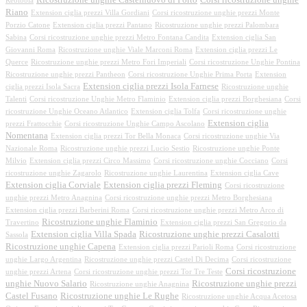
Ricostruzione unghie Castelnuovo di Porto
Corsi ricostruzione unghie
Rebibbia
Riano
Extension ciglia prezzi Villa Gordiani
Corsi ricostruzione unghie prezzi Monte
Porzio Catone
Extension ciglia prezzi Pantano
Ricostruzione unghie prezzi Palombara
Sabina
Corsi ricostruzione unghie prezzi Metro Fontana Candita
Extension ciglia San
Giovanni Roma
Ricostruzione unghie Viale Marconi Roma
Extension ciglia prezzi Le
Querce
Ricostruzione unghie prezzi Metro Fori Imperiali
Corsi ricostruzione Unghie Pontina
Ricostruzione unghie prezzi Pantheon
Corsi ricostruzione Unghie Prima Porta
Extension
Extension ciglia prezzi Isola Farnese
ciglia prezzi Isola Sacra
Ricostruzione unghie
Talenti
Corsi ricostruzione Unghie Metro Flaminio
Extension ciglia prezzi Borghesiana
Corsi
ricostruzione Unghie Oceano Atlantico
Extension ciglia Tolfa
Corsi ricostruzione unghie
Extension ciglia
prezzi Frattocchie
Corsi ricostruzione Unghie Campo Ascolano
Nomentana
Extension ciglia prezzi Tor Bella Monaca
Corsi ricostruzione unghie Via
Nazionale Roma
Ricostruzione unghie prezzi Lucio Sestio
Ricostruzione unghie Ponte
Milvio
Extension ciglia prezzi Circo Massimo
Corsi ricostruzione unghie Cocciano
Corsi
ricostruzione unghie Zagarolo
Ricostruzione unghie Laurentina
Extension ciglia Cave
Extension ciglia Corviale
Extension ciglia prezzi Fleming
Corsi ricostruzione
unghie prezzi Metro Anagnina
Corsi ricostruzione unghie prezzi Metro Borghesiana
Extension ciglia prezzi Barberini Roma
Corsi ricostruzione unghie prezzi Metro Arco di
Ricostruzione unghie Flaminio
Travertino
Extension ciglia prezzi San Gregorio da
Extension ciglia Villa Spada
Ricostruzione unghie prezzi Casalotti
Sassola
Ricostruzione unghie Capena
Extension ciglia prezzi Parioli Roma
Corsi ricostruzione
unghie Largo Argentina
Ricostruzione unghie prezzi Castel Di Decima
Corsi ricostruzione
Corsi ricostruzione
unghie prezzi Artena
Corsi ricostruzione unghie prezzi Tor Tre Teste
unghie Nuovo Salario
Ricostruzione unghie prezzi
Ricostruzione unghie Anagnina
Castel Fusano
Ricostruzione unghie Le Rughe
Ricostruzione unghie Acqua Acetosa