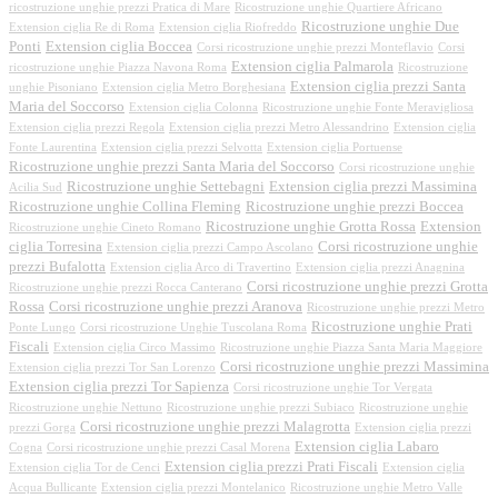
ricostruzione unghie prezzi Pratica di Mare
Ricostruzione unghie Quartiere Africano
Ricostruzione unghie Due
Extension ciglia Re di Roma
Extension ciglia Riofreddo
Ponti
Extension ciglia Boccea
Corsi ricostruzione unghie prezzi Monteflavio
Corsi
Extension ciglia Palmarola
ricostruzione unghie Piazza Navona Roma
Ricostruzione
Extension ciglia prezzi Santa
unghie Pisoniano
Extension ciglia Metro Borghesiana
Maria del Soccorso
Extension ciglia Colonna
Ricostruzione unghie Fonte Meravigliosa
Extension ciglia prezzi Regola
Extension ciglia prezzi Metro Alessandrino
Extension ciglia
Fonte Laurentina
Extension ciglia prezzi Selvotta
Extension ciglia Portuense
Ricostruzione unghie prezzi Santa Maria del Soccorso
Corsi ricostruzione unghie
Ricostruzione unghie Settebagni
Extension ciglia prezzi Massimina
Acilia Sud
Ricostruzione unghie Collina Fleming
Ricostruzione unghie prezzi Boccea
Ricostruzione unghie Grotta Rossa
Extension
Ricostruzione unghie Cineto Romano
ciglia Torresina
Corsi ricostruzione unghie
Extension ciglia prezzi Campo Ascolano
prezzi Bufalotta
Extension ciglia Arco di Travertino
Extension ciglia prezzi Anagnina
Corsi ricostruzione unghie prezzi Grotta
Ricostruzione unghie prezzi Rocca Canterano
Rossa
Corsi ricostruzione unghie prezzi Aranova
Ricostruzione unghie prezzi Metro
Ricostruzione unghie Prati
Ponte Lungo
Corsi ricostruzione Unghie Tuscolana Roma
Fiscali
Extension ciglia Circo Massimo
Ricostruzione unghie Piazza Santa Maria Maggiore
Corsi ricostruzione unghie prezzi Massimina
Extension ciglia prezzi Tor San Lorenzo
Extension ciglia prezzi Tor Sapienza
Corsi ricostruzione unghie Tor Vergata
Ricostruzione unghie Nettuno
Ricostruzione unghie prezzi Subiaco
Ricostruzione unghie
Corsi ricostruzione unghie prezzi Malagrotta
prezzi Gorga
Extension ciglia prezzi
Extension ciglia Labaro
Cogna
Corsi ricostruzione unghie prezzi Casal Morena
Extension ciglia prezzi Prati Fiscali
Extension ciglia Tor de Cenci
Extension ciglia
Acqua Bullicante
Extension ciglia prezzi Montelanico
Ricostruzione unghie Metro Valle