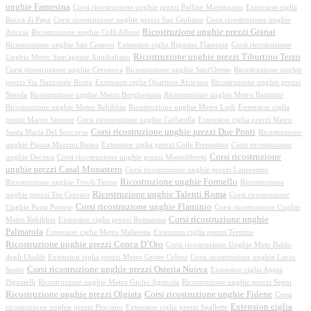
unghie Farnesina
Corsi ricostruzione unghie prezzi Polline Martignano
Extension ciglia
Rocca di Papa
Corsi ricostruzione unghie prezzi San Giuliano
Corsi ricostruzione unghie
Ricostruzione unghie prezzi Granai
Ariccia
Ricostruzione unghie Colli Albani
Ricostruzione unghie San Cesareo
Extension ciglia Rignano Flaminio
Corsi ricostruzione
Ricostruzione unghie prezzi Tiburtino Terzo
Unghie Metro Sant'agnese Annibaliano
Corsi ricostruzione unghie Cerenova
Ricostruzione unghie Sant'Oreste
Ricostruzione unghie
prezzi Via Nazionale Roma
Extension ciglia Quartiere Africano
Ricostruzione unghie prezzi
Nerola
Ricostruzione unghie Metro Borghesiana
Ricostruzione unghie Metro Battistini
Ricostruzione unghie Metro Rebibbia
Ricostruzione unghie Metro Lodi
Extension ciglia
prezzi Marco Simone
Corsi ricostruzione unghie Caffarella
Extension ciglia prezzi Metro
Corsi ricostruzione unghie prezzi Due Ponti
Santa Maria Del Soccorso
Ricostruzione
unghie Piazza Mazzini Roma
Extension ciglia prezzi Colle Prenestino
Corsi ricostruzione
Corsi ricostruzione
unghie Decima
Corsi ricostruzione unghie prezzi Montelibretti
unghie prezzi Casal Monastero
Corsi ricostruzione unghie prezzi Laurentino
Ricostruzione unghie Formello
Ricostruzione unghie Tivoli Terme
Ricostruzione
Ricostruzione unghie Talenti Roma
unghie prezzi Tor Cervara
Corsi ricostruzione
Corsi ricostruzione unghie Flaminio
Unghie Porta Portese
Corsi ricostruzione Unghie
Corsi ricostruzione unghie
Metro Rebibbia
Extension ciglia prezzi Romanina
Palmarola
Extension ciglia Metro Malatesta
Extension ciglia prezzi Termini
Ricostruzione unghie prezzi Conca D’Oro
Corsi ricostruzione Unghie Meto Baldo
degli Ubaldi
Extension ciglia prezzi Metro Grotte Celoni
Corsi ricostruzione unghie Lucio
Corsi ricostruzione unghie prezzi Osteria Nuova
Sestio
Extension ciglia Appia
Pignatelli
Ricostruzione unghie Metro Giulio Agricola
Ricostruzione unghie prezzi Segni
Ricostruzione unghie prezzi Olgiata
Corsi ricostruzione unghie Fidene
Corsi
Extension ciglia
ricostruzione unghie prezzi Pinciano
Extension ciglia prezzi Spallette