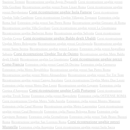
Stazione Termini
Ricostruzione unghie Appio Pignatelli
Corsi ricostruzione unghie prezzi
Villa Gordiani
Ricostruzione unghie prezzi Ponte Linari Roma
Corsi ricostruzione unghie
Corsi ricostruzione unghie Isola Farnese
prezzi Borghesiana
Corsi ricostruzione
Unghie Valle Castilione
Corsi ricostruzione Unghie Villaggio Tognazzi
Extension ciglia
Roma Sud
Extension ciglia prezzi San Pietro Roma
Ricostruzione unghie Genzano di Roma
Ricostruzione unghie Villa Gordiani
Corsi ricostruzione unghie prezzi La Giustiniana
Ricostruzione unghie Barberini Roma
Ricostruzione unghie Selvotta
Corsi ricostruzione
Corsi ricostruzione unghie Baldo degli Ubaldi
Unghie Cogna
Corsi ricostruzione
Unghie Metro Bolognetta
Ricostruzione unghie prezzi Cecchignola
Ricostruzione unghie
prezzi Santa Serena
Ricostruzione unghie prezzi Lariano
Extension ciglia prezzi Anguillara
Corsi ricostruzione Unghie Tor de Quinto
Sabazia
Ricostruzione unghie Meto Baldo
Corsi ricostruzione unghie prezzi
degli Ubaldi
Ricostruzione unghie La Giustiniana
Corso Francia
Extension ciglia prezzi Castel Di Decima
Extension ciglia Cerenova
Extension ciglia Metro Repubblica
Ricostruzione unghie prezzi San Pietro Roma
Ricostruzione unghie prezzi Metro Alessandrino
Ricostruzione unghie prezzi Tor Tre Teste
Ricostruzione unghie prezzi Campo Ascolano
Corsi ricostruzione Unghie Metro Due Leoni
Extension ciglia prezzi Metro Due Leoni
Ricostruzione unghie Lepanto
Extension ciglia
Corsi ricostruzione unghie Colli Portuensi
Cortina d'Ampezzo
Corsi ricostruzione
unghie Tivoli Terme
Extension ciglia prezzi Bagnoletto
Extension ciglia OSTIENSE ROMA
Corsi ricostruzione Unghie Metro Valle Aurelia
Extension ciglia prezzi Mentro Manzoni
Extension ciglia Casal Morena
Ricostruzione unghie Metro Laurentina
Corsi ricostruzione
unghie prezzi Casal Bernocchi
Extension ciglia Piazza Bologna Roma
Extension ciglia
Carpineto Romano
Extension ciglia Grottaferrata
Extension ciglia prezzi Viale Bruno Buozzi
Corsi ricostruzione unghie prezzi
Roma
Ricostruzione unghie San Lorenzo Roma
Muratella
Extension ciglia Anagnina
Corsi ricostruzione unghie prezzi Isola Sacra