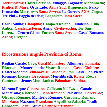
Torrimpietra
;
Castel Porziano
;
Villaggio Tognazzi
;
Madonnetta
;
Pratica Di Mare
;
Ostia Lido
;
Acilia Sud
;
Dragoncello
;
Parco
Leonardo
;
Maccarese
;
Santa Severa
;
Le Querce
;
AXA
;
Cogna
;
Tre Pini – Poggio dei fiori
;
Bagnoletto
;
Isola Sacra
.
Colle Romito
;
Ciampino
;
Campo Ascolano
;
Fiumicino
;
Ostia
Antica
;
Casale La Fossa
;
Anzio
;
Civitavecchia
;
Tor San
Lorenzo
;
Centro Giano
;
Focene
;
Santa Serena
;
Castel Romano
;
Ardea
;
Fregene
.
Ricostruzione unghie Provincia di Roma
Paglian Casale
;
Cave
;
Casal Monastero
;
Allumiere
;
Pomezia
;
Filacciano
;
Monterotondo
;
Vivaro Romano
;
Castel Giubileo
;
Castel Madama
;
Villanova Di Guidonia
;
Poli
;
Castel San Pietro
Romano
;
Licenza
;
Bracciano
;
Montelibretti
;
Roiate
;
Rocca
Canterano
;
Jenne
;
Montelanico
;
Palombara Sabina
.
Marano Equo
;
Genazzano
;
Gallicano Nel Lazio
;
Canale
Monterano
;
Riofreddo
;
Fiano Romano
;
Palestrina
;
Colleverde
;
Olevano Romano
;
Montorio Romano
;
Carpineto Romano
;
Manziana
;
Nazzano
;
Pisoniano
;
Anguillara Sabazia
;
Tivoli
;
Capocotta
;
Segni
;
Affile
;
Polline Martignano
.