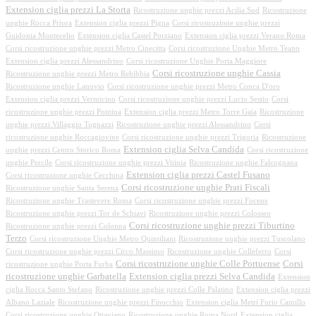
Extension ciglia prezzi La Storta
Ricostruzione unghie prezzi Acilia Sud
Ricostruzione
unghie Rocca Priora
Extension ciglia prezzi Pigna
Corsi ricostruzione unghie prezzi
Guidonia Montecelio
Extension ciglia Castel Porziano
Extension ciglia prezzi Verano Roma
Corsi ricostruzione unghie prezzi Metro Cinecitta
Corsi ricostruzione Unghie Metro Teano
Extension ciglia prezzi Alessandrino
Corsi ricostruzione Unghie Porta Maggiore
Corsi ricostruzione unghie Cassia
Ricostruzione unghie prezzi Metro Rebibbia
Ricostruzione unghie Lanuvio
Corsi ricostruzione unghie prezzi Metro Conca D'oro
Extension ciglia prezzi Vermicino
Corsi ricostruzione unghie prezzi Lucio Sestio
Corsi
ricostruzione unghie prezzi Pontina
Extension ciglia prezzi Metro Torre Gaia
Ricostruzione
unghie prezzi Villaggio Tognazzi
Ricostruzione unghie prezzi Alessandrino
Corsi
ricostruzione unghie Roccagiovine
Corsi ricostruzione unghie prezzi Trigoria
Ricostruzione
Extension ciglia Selva Candida
unghie prezzi Centro Storico Roma
Corsi ricostruzione
unghie Percile
Corsi ricostruzione unghie prezzi Vitinia
Ricostruzione unghie Falcognana
Extension ciglia prezzi Castel Fusano
Corsi ricostruzione unghie Cecchina
Corsi ricostruzione unghie Prati Fiscali
Ricostruzione unghie Santa Serena
Ricostruzione unghie Trastevere Roma
Corsi ricostruzione unghie prezzi Focene
Ricostruzione unghie prezzi Tor de Schiavi
Ricostruzione unghie prezzi Colosseo
Corsi ricostruzione unghie prezzi Tiburtino
Ricostruzione unghie prezzi Colonna
Terzo
Corsi ricostruzione Unghie Metro Quintiliani
Ricostruzione unghie prezzi Tuscolano
Corsi ricostruzione unghie prezzi Circo Massimo
Ricostruzione unghie Colleferro
Corsi
Corsi ricostruzione unghie Colle Portuense
Corsi
ricostruzione unghie Porta Furba
ricostruzione unghie Garbatella
Extension ciglia prezzi Selva Candida
Extension
ciglia Rocca Santo Stefano
Ricostruzione unghie prezzi Colle Palatino
Extension ciglia prezzi
Albano Laziale
Ricostruzione unghie prezzi Finocchio
Extension ciglia Metri Furio Camillo
Corsi ricostruzione unghie Ottaviano
Ricostruzione unghie Roma Nord
Extension ciglia