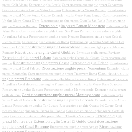
prezzi Colli Albani
Extension ciglia Percile
Corsi ricostruzione unghie prezzi Genazzano
Corsi ricostruzione Unghie Metro Colosseo
Extension ciglia Vivaro Romano
Ricostruzione
unghie prezzi Monte Porzio Catone
Extension ciglia Metro Ponte Lungo
Corsi ricostruzione
Unghie Metro Conca D'oro
Ricostruzione unghie prezzi Civitella San Paolo
Ricostruzione
Extension ciglia prezzi Pantan Monastero
unghie Mazzano Romano
Extension ciglia
Prima Porta
Corsi ricostruzione unghie Castel San Pietro Romano
Ricostruzione unghie
Anguillara Sabazia
Ricostruzione unghie prezzi Nettuno
Extension ciglia prezzi Cola di
Rienzo Roma
Extension ciglia Genzano di Roma
Extension ciglia Metro Santa Maria Del
Corsi ricostruzione unghie Gianicolense
Soccorso
Extension ciglia prezzi Mazzano
Ricostruzione unghie Castel Giubileo
Romano
Extension ciglia prezzi Roviano
Extension ciglia prezzi Labaro
Extension ciglia Osteria del Curato
Corsi ricostruzione
Ricostruzione unghie prezzi Cassia
Extension ciglia Fidene
unghie
Ricostruzione
Ricostruzione unghie prezzi Nomentana
unghie prezzi Casal Palocco
Extension ciglia
Corsi ricostruzione
prezzi Montecelio
Corsi ricostruzione unghie prezzi Trastevere Roma
unghie prezzi Bracciano
Extension ciglia Monte Cervialto Roma
Extension ciglia prezzi
Anguillara
Corsi ricostruzione unghie Prenestina
Extension ciglia Metro Torre Spaccata
Ricostruzione unghie Subiaco
Ricostruzione unghie Monterotondo
Extension ciglia prezzi
Corsi ricostruzione unghie prezzi Montespaccato
Colle dei Pini
Extension ciglia
Ricostruzione unghie prezzi Corviale
Santa Maria di Galeria
Extension ciglia Albano
Laziale
Ricostruzione unghie Tor Lupara
Ricostruzione unghie Osteria del Curato
Corsi
ricostruzione unghie prezzi Piazza Del Popolo
Corsi ricostruzione unghie prezzi Castel di
Extension ciglia
Leva
Corsi ricostruzione unghie prezzi Metro Tiburtina Stazione Fs
prezzi Monteverde
Extension ciglia Castel Di Guido
Corsi ricostruzione
unghie prezzi Casal Boccone
Ricostruzione
Ricostruzione unghie prezzi Agosta