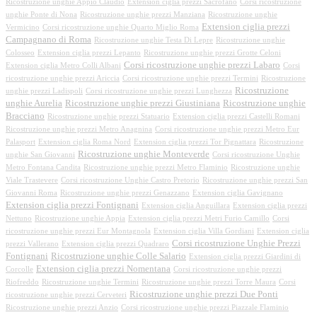
Ricostruzione unghie Appio Claudio
Extension ciglia prezzi Sacrofano
Corsi ricostruzione
unghie Ponte di Nona
Ricostruzione unghie prezzi Manziana
Ricostruzione unghie
Extension ciglia prezzi
Vermicino
Corsi ricostruzione unghie Quarto Miglio Roma
Campagnano di Roma
Ricostruzione unghie Testa Di Lepre
Ricostruzione unghie
Colosseo
Extension ciglia prezzi Lepanto
Ricostruzione unghie prezzi Grotte Celoni
Corsi ricostruzione unghie prezzi Labaro
Extension ciglia Metro Colli Albani
Corsi
ricostruzione unghie prezzi Ariccia
Corsi ricostruzione unghie prezzi Termini
Ricostruzione
Ricostruzione
unghie prezzi Ladispoli
Corsi ricostruzione unghie prezzi Lunghezza
unghie Aurelia
Ricostruzione unghie prezzi Giustiniana
Ricostruzione unghie
Bracciano
Ricostruzione unghie prezzi Statuario
Extension ciglia prezzi Castelli Romani
Ricostruzione unghie prezzi Metro Anagnina
Corsi ricostruzione unghie prezzi Metro Eur
Palasport
Extension ciglia Roma Nord
Extension ciglia prezzi Tor Pignattara
Ricostruzione
Ricostruzione unghie Monteverde
unghie San Giovanni
Corsi ricostruzione Unghie
Metro Fontana Candita
Ricostruzione unghie prezzi Metro Flaminio
Ricostruzione unghie
Viale Trastevere
Corsi ricostruzione Unghie Castro Pretorio
Ricostruzione unghie prezzi San
Giovanni Roma
Ricostruzione unghie prezzi Genazzano
Extension ciglia Gavignano
Extension ciglia prezzi Fontignani
Extension ciglia Anguillara
Extension ciglia prezzi
Nettuno
Ricostruzione unghie Appia
Extension ciglia prezzi Metri Furio Camillo
Corsi
ricostruzione unghie prezzi Eur Montagnola
Extension ciglia Villa Gordiani
Extension ciglia
Corsi ricostruzione Unghie Prezzi
prezzi Vallerano
Extension ciglia prezzi Quadraro
Fontignani
Ricostruzione unghie Colle Salario
Extension ciglia prezzi Giardini di
Extension ciglia prezzi Nomentana
Corcolle
Corsi ricostruzione unghie prezzi
Riofreddo
Ricostruzione unghie Termini
Ricostruzione unghie prezzi Torre Maura
Corsi
Ricostruzione unghie prezzi Due Ponti
ricostruzione unghie prezzi Cerveteri
Ricostruzione unghie prezzi Anzio
Corsi ricostruzione unghie prezzi Piazzale Flaminio