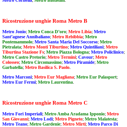
Metro Cornelia
;
Metro Battistini
.
Ricostruzione unghie Roma Metro B
Metro Jonio
;
Metro Conca D’oro
;
Metro Libia
;
Metro
Sant’agnese Annibaliano
;
Metro Rebibbia
;
Metro
Pontemammolo
;
Metro Santa Maria Del Soccorso
;
Metro
Pietralata
;
Metro Monti Tiburtino
;
Metro Quintiliani
;
Metro
Tiburtina Stazione Fs
;
Metro Piazza Bologna
;
Metro Policlinico
;
Metro Castro Pretorio
;
Metro Termini
;
Cavour
;
Metro
Colosseo
;
Metro Circomassimo
;
Metro Piramide
;
Metro
Garbatella
;
Metro Basilica S. Paolo
.
Metro Marconi
;
Metro Eur Magliana
;
Metro Eur Palasport
;
Metro Eur Fermi
;
Metro Laurentina
.
Ricostruzione unghie Roma Metro C
Metro Fori Imperiali
;
Metro Amba Aradama Ipponio
;
Metro
San Giovanni
;
Metro Lodi
;
Metro Pigneto
;
Metro Malatesta
;
Metro Teano
;
Metro Gardenie
;
Metro Mirti
;
Metro Parco Di