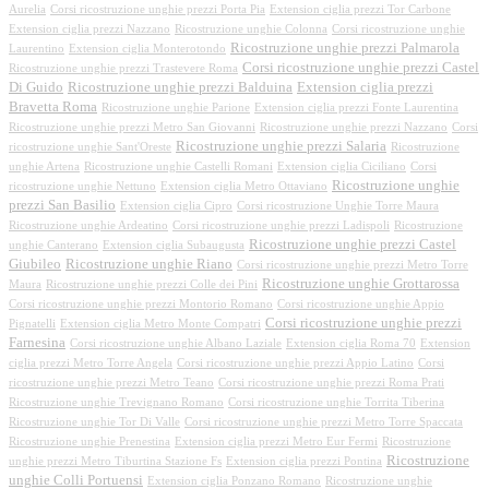
Aurelia
Corsi ricostruzione unghie prezzi Porta Pia
Extension ciglia prezzi Tor Carbone
Extension ciglia prezzi Nazzano
Ricostruzione unghie Colonna
Corsi ricostruzione unghie
Ricostruzione unghie prezzi Palmarola
Laurentino
Extension ciglia Monterotondo
Corsi ricostruzione unghie prezzi Castel
Ricostruzione unghie prezzi Trastevere Roma
Di Guido
Ricostruzione unghie prezzi Balduina
Extension ciglia prezzi
Bravetta Roma
Ricostruzione unghie Parione
Extension ciglia prezzi Fonte Laurentina
Ricostruzione unghie prezzi Metro San Giovanni
Ricostruzione unghie prezzi Nazzano
Corsi
Ricostruzione unghie prezzi Salaria
ricostruzione unghie Sant'Oreste
Ricostruzione
unghie Artena
Ricostruzione unghie Castelli Romani
Extension ciglia Ciciliano
Corsi
Ricostruzione unghie
ricostruzione unghie Nettuno
Extension ciglia Metro Ottaviano
prezzi San Basilio
Extension ciglia Cipro
Corsi ricostruzione Unghie Torre Maura
Ricostruzione unghie Ardeatino
Corsi ricostruzione unghie prezzi Ladispoli
Ricostruzione
Ricostruzione unghie prezzi Castel
unghie Canterano
Extension ciglia Subaugusta
Giubileo
Ricostruzione unghie Riano
Corsi ricostruzione unghie prezzi Metro Torre
Ricostruzione unghie Grottarossa
Maura
Ricostruzione unghie prezzi Colle dei Pini
Corsi ricostruzione unghie prezzi Montorio Romano
Corsi ricostruzione unghie Appio
Corsi ricostruzione unghie prezzi
Pignatelli
Extension ciglia Metro Monte Compatri
Farnesina
Corsi ricostruzione unghie Albano Laziale
Extension ciglia Roma 70
Extension
ciglia prezzi Metro Torre Angela
Corsi ricostruzione unghie prezzi Appio Latino
Corsi
ricostruzione unghie prezzi Metro Teano
Corsi ricostruzione unghie prezzi Roma Prati
Ricostruzione unghie Trevignano Romano
Corsi ricostruzione unghie Torrita Tiberina
Ricostruzione unghie Tor Di Valle
Corsi ricostruzione unghie prezzi Metro Torre Spaccata
Ricostruzione unghie Prenestina
Extension ciglia prezzi Metro Eur Fermi
Ricostruzione
Ricostruzione
unghie prezzi Metro Tiburtina Stazione Fs
Extension ciglia prezzi Pontina
unghie Colli Portuensi
Extension ciglia Ponzano Romano
Ricostruzione unghie