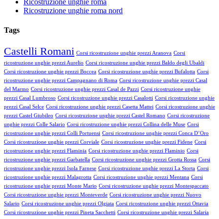
Ricostruzione unghie roma
Ricostruzione unghie roma nord
Tags
Castelli Romani
Corsi ricostruzione unghie prezzi Aranova
Corsi
ricostruzione unghie prezzi Aurelio
Corsi ricostruzione unghie prezzi Baldo degli Ubaldi
Corsi ricostruzione unghie prezzi Boccea
Corsi ricostruzione unghie prezzi Bufalotta
Corsi
ricostruzione unghie prezzi Campagnano di Roma
Corsi ricostruzione unghie prezzi Casal
del Marmo
Corsi ricostruzione unghie prezzi Casal de Pazzi
Corsi ricostruzione unghie
prezzi Casal Lumbroso
Corsi ricostruzione unghie prezzi Casalotti
Corsi ricostruzione unghie
prezzi Casal Selce
Corsi ricostruzione unghie prezzi Casetta Mattei
Corsi ricostruzione unghie
prezzi Castel Giubileo
Corsi ricostruzione unghie prezzi Castel Romano
Corsi ricostruzione
unghie prezzi Colle Salario
Corsi ricostruzione unghie prezzi Collina delle Muse
Corsi
ricostruzione unghie prezzi Colli Portuensi
Corsi ricostruzione unghie prezzi Conca D’Oro
Corsi ricostruzione unghie prezzi Corviale
Corsi ricostruzione unghie prezzi Fidene
Corsi
ricostruzione unghie prezzi Flaminia
Corsi ricostruzione unghie prezzi Flaminio
Corsi
ricostruzione unghie prezzi Garbatella
Corsi ricostruzione unghie prezzi Grotta Rossa
Corsi
ricostruzione unghie prezzi Isola Farnese
Corsi ricostruzione unghie prezzi La Storta
Corsi
ricostruzione unghie prezzi Malagrotta
Corsi ricostruzione unghie prezzi Mentana
Corsi
ricostruzione unghie prezzi Monte Mario
Corsi ricostruzione unghie prezzi Montespaccato
Corsi ricostruzione unghie prezzi Monteverde
Corsi ricostruzione unghie prezzi Nuovo
Salario
Corsi ricostruzione unghie prezzi Olgiata
Corsi ricostruzione unghie prezzi Ottavia
Corsi ricostruzione unghie prezzi Pineta Sacchetti
Corsi ricostruzione unghie prezzi Salaria