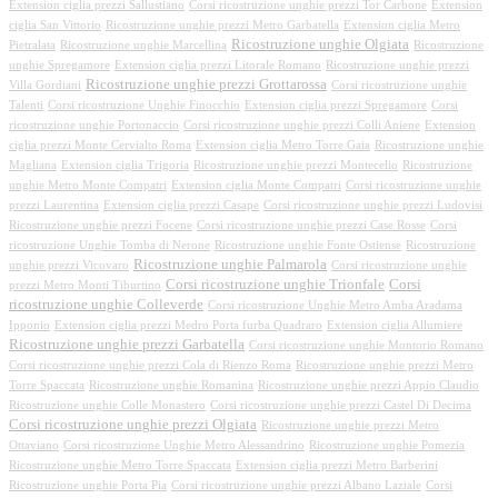
Extension ciglia prezzi Sallustiano
Corsi ricostruzione unghie prezzi Tor Carbone
Extension
ciglia San Vittorio
Ricostruzione unghie prezzi Metro Garbatella
Extension ciglia Metro
Ricostruzione unghie Olgiata
Pietralata
Ricostruzione unghie Marcellina
Ricostruzione
unghie Spregamore
Extension ciglia prezzi Litorale Romano
Ricostruzione unghie prezzi
Ricostruzione unghie prezzi Grottarossa
Villa Gordiani
Corsi ricostruzione unghie
Talenti
Corsi ricostruzione Unghie Finocchio
Extension ciglia prezzi Spregamore
Corsi
ricostruzione unghie Portonaccio
Corsi ricostruzione unghie prezzi Colli Aniene
Extension
ciglia prezzi Monte Cervialto Roma
Extension ciglia Metro Torre Gaia
Ricostruzione unghie
Magliana
Extension ciglia Trigoria
Ricostruzione unghie prezzi Montecelio
Ricostruzione
unghie Metro Monte Compatri
Extension ciglia Monte Compatri
Corsi ricostruzione unghie
prezzi Laurentina
Extension ciglia prezzi Casape
Corsi ricostruzione unghie prezzi Ludovisi
Ricostruzione unghie prezzi Focene
Corsi ricostruzione unghie prezzi Case Rosse
Corsi
ricostruzione Unghie Tomba di Nerone
Ricostruzione unghie Fonte Ostiense
Ricostruzione
Ricostruzione unghie Palmarola
unghie prezzi Vicovaro
Corsi ricostruzione unghie
Corsi ricostruzione unghie Trionfale
Corsi
prezzi Metro Monti Tiburtino
ricostruzione unghie Colleverde
Corsi ricostruzione Unghie Metro Amba Aradama
Ipponio
Extension ciglia prezzi Medro Porta furba Quadraro
Extension ciglia Allumiere
Ricostruzione unghie prezzi Garbatella
Corsi ricostruzione unghie Montorio Romano
Corsi ricostruzione unghie prezzi Cola di Rienzo Roma
Ricostruzione unghie prezzi Metro
Torre Spaccata
Ricostruzione unghie Romanina
Ricostruzione unghie prezzi Appio Claudio
Ricostruzione unghie Colle Monastero
Corsi ricostruzione unghie prezzi Castel Di Decima
Corsi ricostruzione unghie prezzi Olgiata
Ricostruzione unghie prezzi Metro
Ottaviano
Corsi ricostruzione Unghie Metro Alessandrino
Ricostruzione unghie Pomezia
Ricostruzione unghie Metro Torre Spaccata
Extension ciglia prezzi Metro Barberini
Ricostruzione unghie Porta Pia
Corsi ricostruzione unghie prezzi Albano Laziale
Corsi