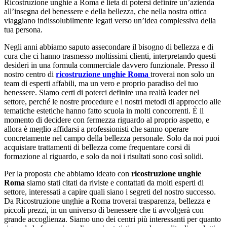
Ricostruzione unghie a Roma è lieta di potersi definire un’azienda
all’insegna del benessere e della bellezza, che nella nostra ottica
viaggiano indissolubilmente legati verso un’idea complessiva della
tua persona.
Negli anni abbiamo saputo assecondare il bisogno di bellezza e di
cura che ci hanno trasmesso moltissimi clienti, interpretando questi
desideri in una formula commerciale davvero funzionale. Presso il
nostro centro di
ricostruzione unghie Roma
troverai non solo un
team di esperti affabili, ma un vero e proprio paradiso del tuo
benessere. Siamo certi di poterci definire una realtà leader nel
settore, perché le nostre procedure e i nostri metodi di approccio alle
tematiche estetiche hanno fatto scuola in molti concorrenti. È il
momento di decidere con fermezza riguardo al proprio aspetto, e
allora è meglio affidarsi a professionisti che sanno operare
concretamente nel campo della bellezza personale. Solo da noi puoi
acquistare trattamenti di bellezza come frequentare corsi di
formazione al riguardo, e solo da noi i risultati sono così solidi.
Per la proposta che abbiamo ideato con
ricostruzione unghie
Roma
siamo stati citati da riviste e contattati da molti esperti di
settore, interessati a capire quali siano i segreti del nostro successo.
Da Ricostruzione unghie a Roma troverai trasparenza, bellezza e
piccoli prezzi, in un universo di benessere che ti avvolgerà con
grande accoglienza. Siamo uno dei centri più interessanti per quanto