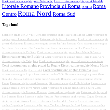
Corsi ricostruzione unghie prezzi Settecamini
Corsi ricostruzione unghie prezzi Trionfale
Litorale Romano
Provincia di Roma
Roma
roma
Roma Nord
Centro
Roma Sud
Tag cloud
Extension ciglia Tor Di Valle
Corsi ricostruzione unghie Eur Montagnola
Corsi ricostruzione
unghie prezzi Canale Monterano
Extension ciglia Parco Leonardo
Corsi ricostruzione unghie
prezzi Madonnetta
Ricostruzione unghie prezzi San Vito Romano
Corsi ricostruzione unghie
Sacrofano
Extension ciglia Piazza Navona Roma
Ricostruzione unghie Pisana
Corsi
ricostruzione unghie Ciciliano
Corsi ricostruzione unghie prezzi Santa Maria di Galeria
Ricostruzione unghie Bufalotta
Corsi ricostruzione unghie prezzi Torre Maura
Corsi
ricostruzione unghie Vallepietra
Corsi ricostruzione unghie prezzi Monte Cervialto Roma
Corsi ricostruzione unghie prezzi Le Rughe
Ricostruzione unghie Monte Mario
Corsi ricostruzione unghie Flaminia
Corsi ricostruzione Unghie Termini
Corsi
ricostruzione unghie Appia
Ricostruzione unghie Tolfa
Ricostruzione unghie prezzi Metro
Numidio Qadrato
Extension ciglia prezzi Carpineto Romano
Corsi ricostruzione Unghie
Pisana
Extension ciglia prezzi Prenestino
Ricostruzione unghie Colle Palatino
Ricostruzione
unghie prezzi Metro Torre Maura
Corsi ricostruzione unghie prezzi Santa Severa
Corsi
ricostruzione unghie Mazzano Romano
Ricostruzione unghie Agosta
Extension ciglia prezzi
San Lorenzo Roma
Extension ciglia Nazzano
Ricostruzione unghie prezzi Cogna
Extension
ciglia prezzi Via Cavour
Corsi ricostruzione Unghie Metro Spagna
Corsi ricostruzione
unghie Bagnoletto
Extension ciglia prezzi Tre Pini - Poggio dei fiori
Ricostruzione unghie
prezzi Cave
Ricostruzione unghie Metro Termini
Ricostruzione unghie San Pietro in Vincoli