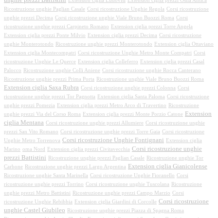
unghie prezzi Battistini
Extension ciglia Ludovisi
Extension ciglia prezzi Ostia Antica
Ricostruzione unghie Paglian Casale
Corsi ricostruzione Unghie Regola
Corsi ricostruzione
unghie prezzi Decima
Corsi ricostruzione unghie Viale Bruno Buozzi Roma
Corsi
ricostruzione unghie prezzi Carpineto Romano
Extension ciglia prezzi Torre Angela
Extension ciglia prezzi Ponte Milvio
Extension ciglia prezzi Decima
Corsi ricostruzione
unghie Monterotondo
Ricostruzione unghie prezzi Monterotondo
Extension ciglia Ottaviano
Extension ciglia Montecompatri
Corsi ricostruzione Unghie Metro Monte Compatri
Corsi
ricostruzione Unghie Le Querce
Extension ciglia Colleferro
Extension ciglia prezzi Casal
Palocco
Ricostruzione unghie Colli Aniene
Corsi ricostruzione unghie Rocca Canterano
Ricostruzione unghie prezzi Prima Porta
Ricostruzione unghie Viale Bruno Buozzi Roma
Extension ciglia Saxa Rubra
Corsi ricostruzione unghie prezzi Colonna
Corsi
ricostruzione unghie prezzi Tor Pagnotta
Extension ciglia Santa Paloma
Corsi ricostruzione
unghie prezzi Pomezia
Extension ciglia prezzi Metro Arco di Travertino
Ricostruzione
Extension
unghie prezzi Via del Corso Roma
Extension ciglia prezzi Monte Porzio Catone
ciglia Mentana
Corsi ricostruzione unghie prezzi Allumiere
Corsi ricostruzione unghie
prezzi San Vito Romano
Corsi ricostruzione unghie prezzi Torre Gaia
Corsi ricostruzione
Corsi ricostruzione Unghie Fontignani
Unghie Metro Torrenova
Extension ciglia
Corsi ricostruzione unghie
Marino
oma Nord
Extension ciglia prezzi Civitavecchia
prezzi Battistini
Ricostruzione unghie prezzi Paglian Casale
Ricostruzione unghie Tor
Extension ciglia Gianicolense
Carbone
Ricostruzione unghie prezzi Largo Argentina
Ricostruzione unghie Santa Marinella
Corsi ricostruzione Unghie Fioranello
Corsi
ricostruzione unghie prezzi Torrino
Corsi ricostruzione unghie Tuscolana
Ricostruzione
unghie prezzi Metro Battistini
Ricostruzione unghie prezzi Campo Marzio
Corsi
Corsi ricostruzione
ricostruzione Unghie Rebibbia
Extension ciglia Giardini di Corcolle
unghie Castel Giubileo
Ricostruzione unghie prezzi Piazza di Spagna Roma