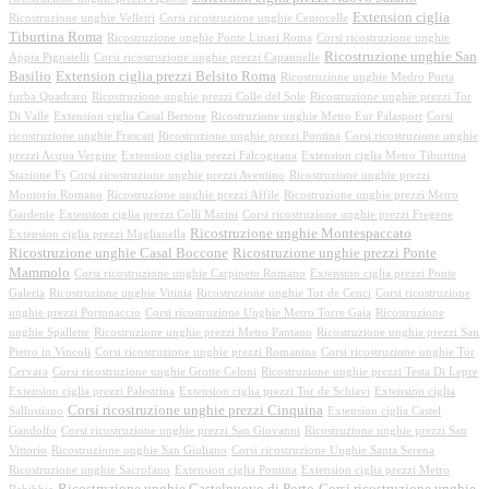
Extension ciglia
Ricostruzione unghie Velletri
Corsi ricostruzione unghie Centocelle
Tiburtina Roma
Ricostruzione unghie Ponte Linari Roma
Corsi ricostruzione unghie
Ricostruzione unghie San
Appia Pignatelli
Corsi ricostruzione unghie prezzi Capannelle
Basilio
Extension ciglia prezzi Belsito Roma
Ricostruzione unghie Medro Porta
furba Quadraro
Ricostruzione unghie prezzi Colle del Sole
Ricostruzione unghie prezzi Tor
Di Valle
Extension ciglia Casal Bertone
Ricostruzione unghie Metro Eur Palasport
Corsi
ricostruzione unghie Frascati
Ricostruzione unghie prezzi Pontina
Corsi ricostruzione unghie
prezzi Acqua Vergine
Extension ciglia prezzi Falcognana
Extension ciglia Metro Tiburtina
Stazione Fs
Corsi ricostruzione unghie prezzi Aventino
Ricostruzione unghie prezzi
Montorio Romano
Ricostruzione unghie prezzi Affile
Ricostruzione unghie prezzi Metro
Gardenie
Extension ciglia prezzi Colli Marini
Corsi ricostruzione unghie prezzi Fregene
Ricostruzione unghie Montespaccato
Extension ciglia prezzi Maglianella
Ricostruzione unghie Casal Boccone
Ricostruzione unghie prezzi Ponte
Mammolo
Corsi ricostruzione unghie Carpineto Romano
Extension ciglia prezzi Ponte
Galeria
Ricostruzione unghie Vitinia
Ricostruzione unghie Tor de Cenci
Corsi ricostruzione
unghie prezzi Portonaccio
Corsi ricostruzione Unghie Metro Torre Gaia
Ricostruzione
unghie Spallette
Ricostruzione unghie prezzi Metro Pantano
Ricostruzione unghie prezzi San
Pietro in Vincoli
Corsi ricostruzione unghie prezzi Romanina
Corsi ricostruzione unghie Tor
Cervara
Corsi ricostruzione unghie Grotte Celoni
Ricostruzione unghie prezzi Testa Di Lepre
Extension ciglia prezzi Palestrina
Extension ciglia prezzi Tor de Schiavi
Extension ciglia
Corsi ricostruzione unghie prezzi Cinquina
Sallustiano
Extension ciglia Castel
Gandolfo
Corsi ricostruzione unghie prezzi San Giovanni
Ricostruzione unghie prezzi San
Vittorio
Ricostruzione unghie San Giuliano
Corsi ricostruzione Unghie Santa Serena
Ricostruzione unghie Sacrofano
Extension ciglia Pontina
Extension ciglia prezzi Metro