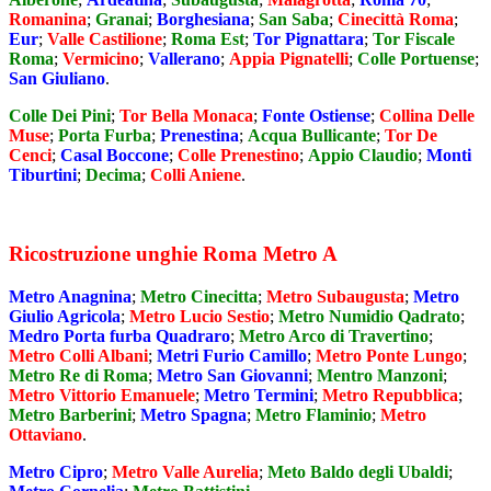
Romanina
;
Granai
;
Borghesiana
;
San Saba
;
Cinecittà Roma
;
Eur
;
Valle Castilione
;
Roma Est
;
Tor Pignattara
;
Tor Fiscale
Roma
;
Vermicino
;
Vallerano
;
Appia Pignatelli
;
Colle Portuense
;
San Giuliano
.
Colle Dei Pini
;
Tor Bella Monaca
;
Fonte Ostiense
;
Collina Delle
Muse
;
Porta Furba
;
Prenestina
;
Acqua Bullicante
;
Tor De
Cenci
;
Casal Boccone
;
Colle Prenestino
;
Appio Claudio
;
Monti
Tiburtini
;
Decima
;
Colli Aniene
.
Ricostruzione unghie Roma Metro A
Metro Anagnina
;
Metro Cinecitta
;
Metro Subaugusta
;
Metro
Giulio Agricola
;
Metro Lucio Sestio
;
Metro Numidio Qadrato
;
Medro Porta furba Quadraro
;
Metro Arco di Travertino
;
Metro Colli Albani
;
Metri Furio Camillo
;
Metro Ponte Lungo
;
Metro Re di Roma
;
Metro San Giovanni
;
Mentro Manzoni
;
Metro Vittorio Emanuele
;
Metro Termini
;
Metro Repubblica
;
Metro Barberini
;
Metro Spagna
;
Metro Flaminio
;
Metro
Ottaviano
.
Metro Cipro
;
Metro Valle Aurelia
;
Meto Baldo degli Ubaldi
;