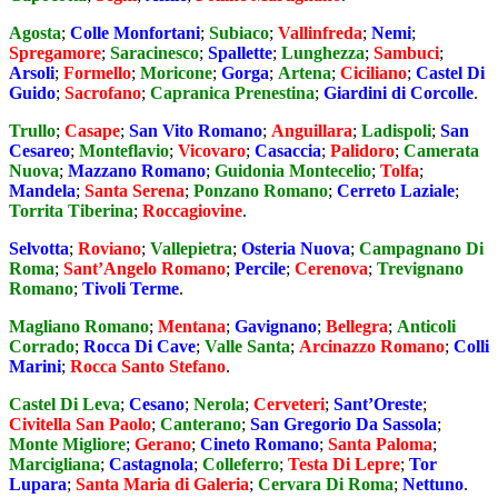
Agosta
;
Colle Monfortani
;
Subiaco
;
Vallinfreda
;
Nemi
;
Spregamore
;
Saracinesco
;
Spallette
;
Lunghezza
;
Sambuci
;
Arsoli
;
Formello
;
Moricone
;
Gorga
;
Artena
;
Ciciliano
;
Castel Di
Guido
;
Sacrofano
;
Capranica Prenestina
;
Giardini di Corcolle
.
Trullo
;
Casape
;
San Vito Romano
;
Anguillara
;
Ladispoli
;
San
Cesareo
;
Monteflavio
;
Vicovaro
;
Casaccia
;
Palidoro
;
Camerata
Nuova
;
Mazzano Romano
;
Guidonia Montecelio
;
Tolfa
;
Mandela
;
Santa Serena
;
Ponzano Romano
;
Cerreto Laziale
;
Torrita Tiberina
;
Roccagiovine
.
Selvotta
;
Roviano
;
Vallepietra
;
Osteria Nuova
;
Campagnano Di
Roma
;
Sant’Angelo Romano
;
Percile
;
Cerenova
;
Trevignano
Romano
;
Tivoli Terme
.
Magliano Romano
;
Mentana
;
Gavignano
;
Bellegra
;
Anticoli
Corrado
;
Rocca Di Cave
;
Valle Santa
;
Arcinazzo Romano
;
Colli
Marini
;
Rocca Santo Stefano
.
Castel Di Leva
;
Cesano
;
Nerola
;
Cerveteri
;
Sant’Oreste
;
Civitella San Paolo
;
Canterano
;
San Gregorio Da Sassola
;
Monte Migliore
;
Gerano
;
Cineto Romano
;
Santa Paloma
;
Marcigliana
;
Castagnola
;
Colleferro
;
Testa Di Lepre
;
Tor
Lupara
;
Santa Maria di Galeria
;
Cervara Di Roma
;
Nettuno
.