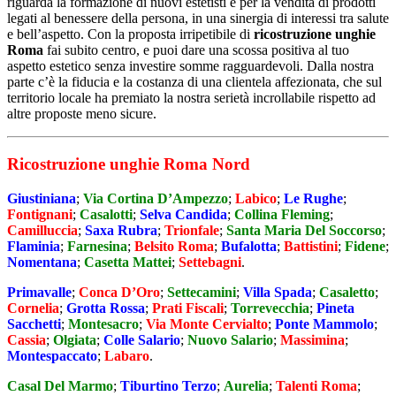
riguarda la formazione di nuovi estetisti e per la vendita di prodotti
legati al benessere della persona, in una sinergia di interessi tra salute
e bell’aspetto. Con la proposta irripetibile di
ricostruzione unghie
Roma
fai subito centro, e puoi dare una scossa positiva al tuo
aspetto estetico senza investire somme ragguardevoli. Dalla nostra
parte c’è la fiducia e la costanza di una clientela affezionata, che sul
territorio locale ha premiato la nostra serietà incrollabile rispetto ad
altre proposte meno sicure.
Ricostruzione unghie Roma Nord
Giustiniana
;
Via Cortina D’Ampezzo
;
Labico
;
Le Rughe
;
Fontignani
;
Casalotti
;
Selva Candida
;
Collina Fleming
;
Camilluccia
;
Saxa Rubra
;
Trionfale
;
Santa Maria Del Soccorso
;
Flaminia
;
Farnesina
;
Belsito Roma
;
Bufalotta
;
Battistini
;
Fidene
;
Nomentana
;
Casetta Mattei
;
Settebagni
.
Primavalle
;
Conca D’Oro
;
Settecamini
;
Villa Spada
;
Casaletto
;
Cornelia
;
Grotta Rossa
;
Prati Fiscali
;
Torrevecchia
;
Pineta
Sacchetti
;
Montesacro
;
Via Monte Cervialto
;
Ponte Mammolo
;
Cassia
;
Olgiata
;
Colle Salario
;
Nuovo Salario
;
Massimina
;
Montespaccato
;
Labaro
.
Casal Del Marmo
;
Tiburtino Terzo
;
Aurelia
;
Talenti Roma
;