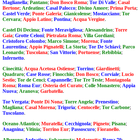
Maglianella
;
Pantano
;
Don Bosco Roma
;
Tor Di Valle
;
Casal
Bertone
;
Ardeatino
;
Casal Palocco
;
Divino Amore
;
Prima Porta
;
Castel Verde
;
Ponte Galeria
;
Gianicolense
;
Mostacciano
;
Tor
Cervara
;
Appio Latino
;
Pontina
;
Acqua Vergine
.
Castel Di Decima
;
Fonte Meravigliosa
;
Alessandrino
;
Torre
Gaia
;
Grotte Celoni
;
Pietralata Roma
;
Villa Gordiani
;
Cristoforo Colombo
;
Marco Simone
;
Morena
;
Fonte
Laurentina
;
Appio Pignatelli
;
La Storta
;
Tor De Schiavi
;
Parco
Leonardo
;
Tuscolana
;
San Vittorio
;
Portuense
;
Rebibbia
;
Infernetto
.
Cinecittà
;
Acqua Acetosa Ostiense
;
Torrino
;
Giardinetti
;
Quadraro
;
Case Rosse
;
Finocchio
;
Don Bosco
;
Corviale
;
Lucio
Sestio
;
Tor de Cenci
;
Capannelle
;
Tor Tre Teste
;
Montagnola
Roma
;
Roma Eur
;
Osteria del Curato
;
Colle Monastero
;
Appia
Nuova
;
Aranova
;
Garbatella
.
Tor Vergata
;
Ponte Di Nona
;
Torre Angela
;
Prenestino
;
Magliana
;
Casal Morena
;
Trigoria
;
Centocelle
;
Tor Carbone
;
Tuscolano
.
Oceano Atlantico
;
Muratella
;
Cecchignola
;
Pigneto
;
Pisana
;
Anagnina
;
Vitinia
;
Torrino Eur
;
Passoscuro
;
Fioranello
.
Alberone
;
Ardeatina
;
Subaugusta
;
Malagrotta
;
Roma 70
;