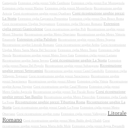
Castagnola
Extension ciglia prezzi Valle Castilione
Extension ciglia prezzi Eur Montagnola
Extension ciglia prezzi Marino
Extension ciglia prezzi Monteflavio
Ricostruzione unghie
Corsi ricostruzione unghie prezzi
Ariccia
Corsi ricostruzione unghie prezzi Quadraro
La Storta
Extension ciglia Capranica Prenestina
Extension ciglia prezzi Don Bosco Roma
Extension
Corsi ricostruzione Unghie Spregamore
Extension ciglia Olevano Romano
ciglia prezzi Gianicolense
Corsi ricostruzione unghie Poli
Ricostruzione unghie prezzi
Monti Tiburtini
Ricostruzione unghie Metro Ottaviano
Ricostruzione unghie Metro Vittorio
Extension ciglia Palidoro
Emanuele
Ricostruzione unghie prezzi Metro Spagna
Ricostruzione unghie Litorale Romano
Corsi ricostruzione unghie Ardea
Corsi ricostruzione
Unghie Metro Santa Maria Del Soccorso
Extension ciglia Metro Teano
Extension ciglia
Nerola
Ricostruzione unghie prezzi Metro Torre Gaia
Extension ciglia prezzi Lariano
Corsi ricostruzione unghie La Storta
Ricostruzione unghie Santa Severa
Extension
Ricostruzione
ciglia prezzi Piazza Del Popolo
Ricostruzione unghie prezzi Subaugusta
unghie prezzi Settecamini
Ricostruzione unghie prezzi Castel Gandolfo
Extension ciglia
Villaggio Tognazzi
Corsi ricostruzione unghie prezzi Saracinesco
Ricostruzione unghie
prezzi Saracinesco
Ricostruzione unghie prezzi Albano
Extension ciglia Vitinia
Ricostruzione
unghie Acqua Vergine
Corsi ricostruzione unghie Casal Morena
Extension ciglia prezzi
Corsi ricostruzione
Metro Giulio Agricola
Ricostruzione unghie prezzi Tor Fiscale Roma
unghie prezzi San Basilio
Ricostruzione unghie Metro Finocchio
Extension ciglia Casale
Ricostruzione unghie prezzi Tiburtina Roma
Ricostruzione unghie La
La Fossa
Storta
Corsi ricostruzione unghie prezzi Casale La Fossa
Extension ciglia prezzi Metro
Litorale
Ottaviano
Corsi ricostruzione unghie roma
Extension ciglia prezzi Vallepietra
Romano
Corsi ricostruzione unghie prezzi Meto Baldo degli Ubaldi
Corsi
ricostruzione unghie prezzi Santa Maria delle Mole
Extension ciglia prezzi Appia Pignatelli