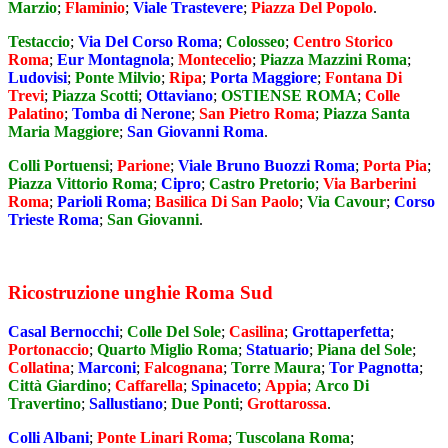
Marzio
;
Flaminio
;
Viale Trastevere
;
Piazza Del Popolo
.
Testaccio
;
Via Del Corso Roma
;
Colosseo
;
Centro Storico
Roma
;
Eur Montagnola
;
Montecelio
;
Piazza Mazzini Roma
;
Ludovisi
;
Ponte Milvio
;
Ripa
;
Porta Maggiore
;
Fontana Di
Trevi
;
Piazza Scotti
;
Ottaviano
;
OSTIENSE ROMA
;
Colle
Palatino
;
Tomba di Nerone
;
San Pietro Roma
;
Piazza Santa
Maria Maggiore
;
San Giovanni Roma
.
Colli Portuensi
;
Parione
;
Viale Bruno Buozzi Roma
;
Porta Pia
;
Piazza Vittorio Roma
;
Cipro
;
Castro Pretorio
;
Via Barberini
Roma
;
Parioli Roma
;
Basilica Di San Paolo
;
Via Cavour
;
Corso
Trieste Roma
;
San Giovanni
.
Ricostruzione unghie Roma Sud
Casal Bernocchi
;
Colle Del Sole
;
Casilina
;
Grottaperfetta
;
Portonaccio
;
Quarto Miglio Roma
;
Statuario
;
Piana del Sole
;
Collatina
;
Marconi
;
Falcognana
;
Torre Maura
;
Tor Pagnotta
;
Città Giardino
;
Caffarella
;
Spinaceto
;
Appia
;
Arco Di
Travertino
;
Sallustiano
;
Due Ponti
;
Grottarossa
.
Colli Albani
;
Ponte Linari Roma
;
Tuscolana Roma
;