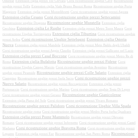
Ostiense
Extension ciglia prezzi Tor Cervara
Corsi ricostruzione unghie Cave
Ricostruzione
unghie prezzi Tolfa
Extension ciglia Viale Bruno Buozzi Roma
Ricostruzione unghie Porta
Maggiore
Extension ciglia prezzi Montelibretti
Corsi ricostruzione unghie prezzi Agosta
Extension ciglia Cesano
Corsi ricostruzione unghie prezzi Settecamini
Ricostruzione unghie Muratella
Ricostruzione unghie Dragona
Extension ciglia
Extension ciglia Le Rughe
Cecchina
Extension ciglia prezzi Metro Torre Maura
Corsi
Extension ciglia Tiburtina
ricostruzione Unghie Torrimpietra
Corsi ricostruzione unghie
Corsi ricostruzione Unghie Settebagni
Extension ciglia Osteria
prezzi Ardea
Nuova
Extension ciglia prezzi Mandela
Extension ciglia prezzi Meto Baldo degli Ubaldi
Corsi ricostruzione unghie prezzi Appio Claudio
Extension ciglia prezzi Gallicano nel Lazio
Extension ciglia prezzi Casal Boccone
Corsi ricostruzione unghie prezzi Metro Re di
Extension ciglia Bufalotta
Ricostruzione unghie prezzi Fidene
Roma
Corsi
ricostruzione Unghie Campo Marzio
Corsi ricostruzione unghie Aventino
Ricostruzione
Ricostruzione unghie prezzi Colle Salario
unghie prezzi Piramide
Extension ciglia
Corsi ricostruzione unghie prezzi
Ciampino
Ricostruzione unghie prezzi Isola Sacra
Nuovo Salario
Ricostruzione unghie prezzi Roccagiovine
Extension ciglia prezzi
Portonaccio
Corsi ricostruzione unghie Marino
Corsi ricostruzione unghie Testa Di Lepre
Ricostruzione unghie Gianicolense
Corsi ricostruzione unghie prezzi Gerano
Extension ciglia Piana del Sole
Corsi ricostruzione unghie prezzi Vivaro Romano
Ricostruzione unghie prezzi Palidoro
Corsi ricostruzione Unghie Villa Spada
Ricostruzione unghie roma
Corsi ricostruzione unghie prezzi Medro Porta furba Quadraro
Extension ciglia prezzi Ponte Mammolo
Ricostruzione unghie prezzi Olevano
Romano
Corsi ricostruzione unghie prezzi Infernetto
Corsi ricostruzione unghie prezzi Castel
Corsi ricostruzione unghie Bravetta Roma
Madama
Corsi ricostruzione unghie prezzi
Ricostruzione
Lepanto
Extension ciglia prezzi Eur
Ricostruzione unghie San Pietro Roma