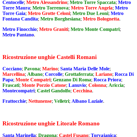
Centocelle
;
Metro Alessandrino
;
Metro Torre Spaccata
;
Metro
Torre Maura
;
Metro Torrenova
;
Metro Torre Angela
;
Metro
Torre Gaia
;
Metro Grotte Celoni
;
Metro Due Leoni
;
Metro
Fontana Candita
;
Metro Borghesiana
;
Metro Bolognetta
.
Metro Finocchio
;
Metro Graniti
;
Metro Monte Compatri
;
Metro Pantano
.
Ricostruzione unghie Castelli Romani
Cocciano
;
Pavona
;
Marino
;
Santa Maria Delle Mole
;
Marcellina
;
Albano
;
Corcolle
;
Grottaferrata
;
Lariano
;
Rocca Di
Papa
;
Monte Compatri
;
Genzano Di Roma
;
Rocca Priora
;
Frascati
;
Monte Porzio Catone
;
Lanuvio
;
Colonna
;
Ariccia
;
Montecompatri
;
Castel Gandolfo
;
Cecchina
.
Frattocchie
;
Nettunense
;
Velletri
;
Albano Laziale
.
Ricostruzione unghie Litorale Romano
Santa Marinella
;
Dragona
;
Castel Fusano
;
Torvajanica
;