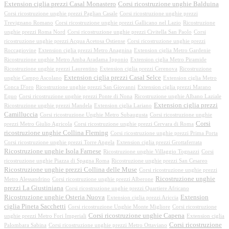
Extension ciglia prezzi Casal Monastero
Corsi ricostruzione unghie Balduina
Corsi ricostruzione unghie prezzi Paglian Casale
Corsi ricostruzione unghie prezzi
Trevignano Romano
Corsi ricostruzione unghie prezzi Gallicano nel Lazio
Ricostruzione
unghie prezzi Roma Nord
Corsi ricostruzione unghie prezzi Civitella San Paolo
Corsi
ricostruzione unghie prezzi Acqua Acetosa Ostiense
Corsi ricostruzione unghie prezzi
Roccagiovine
Extension ciglia prezzi Metro Anagnina
Extension ciglia Metro Gardenie
Ricostruzione unghie Metro Amba Aradama Ipponio
Extension ciglia Metro Piramide
Ricostruzione unghie prezzi Laurentino
Extension ciglia prezzi Cerenova
Ricostruzione
Extension ciglia prezzi Casal Selce
unghie Campo Ascolano
Extension ciglia Metro
Conca D'oro
Ricostruzione unghie prezzi San Giovanni
Extension ciglia prezzi Marano
Equo
Corsi ricostruzione unghie prezzi Ponte di Nona
Ricostruzione unghie Albano Laziale
Extension ciglia prezzi
Ricostruzione unghie prezzi Mandela
Extension ciglia Lariano
Camilluccia
Corsi ricostruzione Unghie Metro Subaugusta
Corsi ricostruzione unghie
Corsi
prezzi Metro Giulio Agricola
Corsi ricostruzione unghie prezzi Cervara di Roma
ricostruzione unghie Collina Fleming
Corsi ricostruzione unghie prezzi Prima Porta
Corsi ricostruzione unghie prezzi Torre Angela
Extension ciglia prezzi Grottaferrata
Ricostruzione unghie Isola Farnese
Ricostruzione unghie Villaggio Tognazzi
Corsi
ricostruzione unghie Piazza di Spagna Roma
Ricostruzione unghie prezzi San Cesareo
Ricostruzione unghie prezzi Collina delle Muse
Corsi ricostruzione unghie prezzi
Ricostruzione unghie
Metro Alessandrino
Corsi ricostruzione unghie prezzi Alberone
prezzi La Giustiniana
Corsi ricostruzione unghie prezzi Quartiere Africano
Ricostruzione unghie Osteria Nuova
Extension
Extension ciglia prezzi Ariccia
ciglia Pineta Sacchetti
Corsi ricostruzione Unghie Monte Migliore
Corsi ricostruzione
Corsi ricostruzione unghie Capena
unghie prezzi Metro Fori Imperiali
Extension ciglia
Corsi ricostruzione
Palombara Sabina
Corsi ricostruzione unghie prezzi Metro Ottaviano