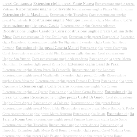
prezzi Grottarossa
Extension ciglia prezzi Fonte Nuova
Ricostruzione unghie prezzi
Ricostruzione unghie Colleverde
Vaticano
Ricostruzione unghie Piazza Vittorio Roma
Extension ciglia Massimina
Extension ciglia Tuscolana
Corsi ricostruzione unghie
Ricostruzione unghie Morlupo
Corsi
prezzi Vallinfreda
Extension ciglia Monteflavio
ricostruzione unghie prezzi Cassia
Ricostruzione unghie Oceano Atlantico
Ricostruzione unghie Casalotti
Corsi ricostruzione unghie prezzi Collina delle
Muse
Corsi ricostruzione Unghie Tor Lupara
Extension ciglia prezzi Dragoncello
Extension
ciglia Bagnoletto
Ricostruzione unghie Tor Pignattara
Extension ciglia Castel San Pietro
Extension ciglia prezzi Casetta Mattei
Romano
Extension ciglia prezzi Ciampino
Corsi ricostruzione unghie Colle dei Pini
Extension ciglia Pinciano
Corsi ricostruzione
Unghie San Vittorio
Corsi ricostruzione unghie Alessandrino
Extension ciglia prezzi Metro
Extension ciglia Casal de Pazzi
Quintiliani
Extension ciglia prezzi Roma Sud
Ricostruzione unghie Metro Parco Di Centocelle
Ricostruzione unghie Ludovisi
Ricostruzione unghie prezzi Maglianella
Extension ciglia prezzi Corcolle
Ricostruzione
unghie Circo Massimo
Ricostruzione unghie prezzi Fontana Di Trevi
Extension ciglia prezzi
Extension ciglia Colle Salario
Capannelle
Ricostruzione unghie Via Cavour
Extension ciglia
Ricostruzione unghie Le Querce
Extension ciglia Metro Castro Pretorio
prezzi Cinquina
Ricostruzione unghie prezzi Castel Di Guido
Corsi ricostruzione
Unghie Torre Angela
Extension ciglia Colosseo
Ricostruzione unghie prezzi Pisana
Ricostruzione unghie prezzi Metro Libia
Ricostruzione unghie prezzi Metro Basilica S. Paolo
Extension ciglia
Corsi ricostruzione unghie prezzi Metro Battistini
Extension ciglia Roiate
Talenti Roma
Corsi ricostruzione unghie prezzi Pantano
Extension ciglia Lucio Sestio
Ricostruzione unghie Tuscolana
Ricostruzione unghie prezzi Ariccia
Extension ciglia
Finocchio
Extension ciglia Metro Re di Roma
Extension ciglia prezzi Castel Madama
Corsi
ricostruzione unghie prezzi Colle Palatino
Ricostruzione unghie prezzi Verano Roma