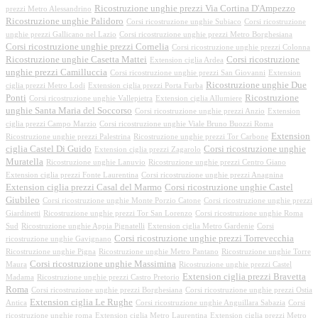
Ricostruzione unghie prezzi Via Cortina D'Ampezzo
prezzi Metro Alessandrino
Ricostruzione unghie Palidoro
Corsi ricostruzione unghie Subiaco
Corsi ricostruzione
unghie prezzi Gallicano nel Lazio
Corsi ricostruzione unghie prezzi Metro Borghesiana
Corsi ricostruzione unghie prezzi Cornelia
Corsi ricostruzione unghie prezzi Colonna
Ricostruzione unghie Casetta Mattei
Corsi ricostruzione
Extension ciglia Ardea
unghie prezzi Camilluccia
Corsi ricostruzione unghie prezzi San Giovanni
Extension
Ricostruzione unghie Due
ciglia prezzi Metro Lodi
Extension ciglia prezzi Porta Furba
Ponti
Ricostruzione
Corsi ricostruzione unghie Vallepietra
Extension ciglia Allumiere
unghie Santa Maria del Soccorso
Corsi ricostruzione unghie prezzi Anzio
Extension
ciglia prezzi Campo Marzio
Corsi ricostruzione unghie Viale Bruno Buozzi Roma
Extension
Ricostruzione unghie prezzi Palestrina
Ricostruzione unghie prezzi Tor Carbone
ciglia Castel Di Guido
Corsi ricostruzione unghie
Extension ciglia prezzi Zagarolo
Muratella
Ricostruzione unghie Lanuvio
Ricostruzione unghie prezzi Centro Giano
Extension ciglia prezzi Fonte Laurentina
Corsi ricostruzione unghie prezzi Anagnina
Extension ciglia prezzi Casal del Marmo
Corsi ricostruzione unghie Castel
Giubileo
Corsi ricostruzione unghie Monte Porzio Catone
Corsi ricostruzione unghie prezzi
Giardinetti
Ricostruzione unghie prezzi Tor San Lorenzo
Corsi ricostruzione unghie Roma
Sud
Ricostruzione unghie Appia Pignatelli
Extension ciglia Metro Gardenie
Corsi
Corsi ricostruzione unghie prezzi Torrevecchia
ricostruzione unghie Gavignano
Ricostruzione unghie Pigna
Ricostruzione unghie Metro Pantano
Ricostruzione unghie Torre
Corsi ricostruzione unghie Massimina
Maura
Ricostruzione unghie prezzi Castel
Extension ciglia prezzi Bravetta
Madama
Ricostruzione unghie prezzi Castro Pretorio
Roma
Corsi ricostruzione unghie prezzi Borghesiana
Corsi ricostruzione unghie prezzi Ostia
Extension ciglia Le Rughe
Antica
Corsi ricostruzione unghie Anguillara Sabazia
Corsi
ricostruzione unghie roma
Extension ciglia Metro Laurentina
Extension ciglia prezzi Metro