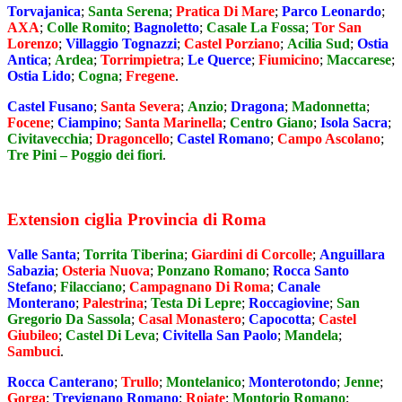
Torvajanica
;
Santa Serena
;
Pratica Di Mare
;
Parco Leonardo
;
AXA
;
Colle Romito
;
Bagnoletto
;
Casale La Fossa
;
Tor San
Lorenzo
;
Villaggio Tognazzi
;
Castel Porziano
;
Acilia Sud
;
Ostia
Antica
;
Ardea
;
Torrimpietra
;
Le Querce
;
Fiumicino
;
Maccarese
;
Ostia Lido
;
Cogna
;
Fregene
.
Castel Fusano
;
Santa Severa
;
Anzio
;
Dragona
;
Madonnetta
;
Focene
;
Ciampino
;
Santa Marinella
;
Centro Giano
;
Isola Sacra
;
Civitavecchia
;
Dragoncello
;
Castel Romano
;
Campo Ascolano
;
Tre Pini – Poggio dei fiori
.
Extension ciglia Provincia di Roma
Valle Santa
;
Torrita Tiberina
;
Giardini di Corcolle
;
Anguillara
Sabazia
;
Osteria Nuova
;
Ponzano Romano
;
Rocca Santo
Stefano
;
Filacciano
;
Campagnano Di Roma
;
Canale
Monterano
;
Palestrina
;
Testa Di Lepre
;
Roccagiovine
;
San
Gregorio Da Sassola
;
Casal Monastero
;
Capocotta
;
Castel
Giubileo
;
Castel Di Leva
;
Civitella San Paolo
;
Mandela
;
Sambuci
.
Rocca Canterano
;
Trullo
;
Montelanico
;
Monterotondo
;
Jenne
;
Gorga
;
Trevignano Romano
;
Roiate
;
Montorio Romano
;