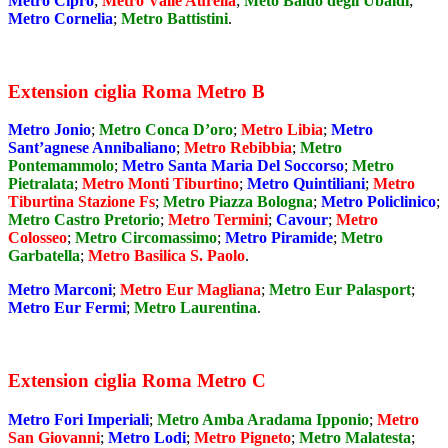
Metro Cipro
;
Metro Valle Aurelia
;
Meto Baldo degli Ubaldi
;
Metro Cornelia
;
Metro Battistini
.
Extension ciglia Roma Metro B
Metro Jonio
;
Metro Conca D’oro
;
Metro Libia
;
Metro
Sant’agnese Annibaliano
;
Metro Rebibbia
;
Metro
Pontemammolo
;
Metro Santa Maria Del Soccorso
;
Metro
Pietralata
;
Metro Monti Tiburtino
;
Metro Quintiliani
;
Metro
Tiburtina Stazione Fs
;
Metro Piazza Bologna
;
Metro Policlinico
;
Metro Castro Pretorio
;
Metro Termini
;
Cavour
;
Metro
Colosseo
;
Metro Circomassimo
;
Metro Piramide
;
Metro
Garbatella
;
Metro Basilica S. Paolo
.
Metro Marconi
;
Metro Eur Magliana
;
Metro Eur Palasport
;
Metro Eur Fermi
;
Metro Laurentina
.
Extension ciglia Roma Metro C
Metro Fori Imperiali
;
Metro Amba Aradama Ipponio
;
Metro
San Giovanni
;
Metro Lodi
;
Metro Pigneto
;
Metro Malatesta
;