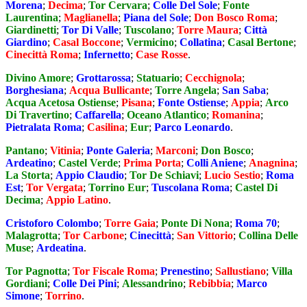
Morena
;
Decima
;
Tor Cervara
;
Colle Del Sole
;
Fonte
Laurentina
;
Maglianella
;
Piana del Sole
;
Don Bosco Roma
;
Giardinetti
;
Tor Di Valle
;
Tuscolano
;
Torre Maura
;
Città
Giardino
;
Casal Boccone
;
Vermicino
;
Collatina
;
Casal Bertone
;
Cinecittà Roma
;
Infernetto
;
Case Rosse
.
Divino Amore
;
Grottarossa
;
Statuario
;
Cecchignola
;
Borghesiana
;
Acqua Bullicante
;
Torre Angela
;
San Saba
;
Acqua Acetosa Ostiense
;
Pisana
;
Fonte Ostiense
;
Appia
;
Arco
Di Travertino
;
Caffarella
;
Oceano Atlantico
;
Romanina
;
Pietralata Roma
;
Casilina
;
Eur
;
Parco Leonardo
.
Pantano
;
Vitinia
;
Ponte Galeria
;
Marconi
;
Don Bosco
;
Ardeatino
;
Castel Verde
;
Prima Porta
;
Colli Aniene
;
Anagnina
;
La Storta
;
Appio Claudio
;
Tor De Schiavi
;
Lucio Sestio
;
Roma
Est
;
Tor Vergata
;
Torrino Eur
;
Tuscolana Roma
;
Castel Di
Decima
;
Appio Latino
.
Cristoforo Colombo
;
Torre Gaia
;
Ponte Di Nona
;
Roma 70
;
Malagrotta
;
Tor Carbone
;
Cinecittà
;
San Vittorio
;
Collina Delle
Muse
;
Ardeatina
.
Tor Pagnotta
;
Tor Fiscale Roma
;
Prenestino
;
Sallustiano
;
Villa
Gordiani
;
Colle Dei Pini
;
Alessandrino
;
Rebibbia
;
Marco
Simone
;
Torrino
.