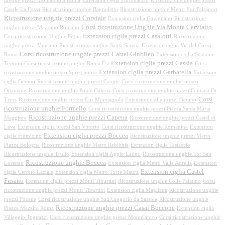
unghie prezzi Montagnola Roma
Extension ciglia Portonaccio
Ricostruzione unghie prezzi
Casale La Fossa
Ricostruzione unghie Bagnoletto
Ricostruzione unghie Metro Eur Palasport
Ricostruzione unghie prezzi Corviale
Extension ciglia Gavignano
Ricostruzione
Corsi ricostruzione Unghie Via Monte Cervialto
unghie prezzi Mazzano Romano
Extension ciglia prezzi Casalotti
Corsi ricostruzione Unghie Pigna
Ricostruzione
unghie prezzi Vaticano
Ricostruzione unghie Santa Serena
Extension ciglia Via del Corso
Corsi ricostruzione unghie prezzi Castel Giubileo
Roma
Extension ciglia Stazione
Extension ciglia prezzi Cassia
Termini
Corsi ricostruzione unghie Roma Est
Corsi
Extension ciglia prezzi Garbatella
ricostruzione unghie prezzi Spregamore
Extension
ciglia Gerano
Ricostruzione unghie prezzi Casape
Corsi ricostruzione unghie prezzi
Ottaviano
Ricostruzione unghie Ponte Galeria
Corsi ricostruzione unghie prezzi Fontana Di
Corsi
Trevi
Ricostruzione unghie prezzi Eur Montagnola
Extension ciglia prezzi Gerano
ricostruzione unghie Formello
Corsi ricostruzione unghie prezzi Piazza Santa Maria
Ricostruzione unghie prezzi Capena
Maggiore
Ricostruzione unghie prezzi Castel di
Leva
Extension ciglia prezzi San Vittorio
Corsi ricostruzione unghie Romanina
Extension
Extension ciglia prezzi Boccea
ciglia Fiumicino
Ricostruzione unghie prezzi Metro
Piazza Bologna
Ricostruzione unghie Metro Rebibbia
Extension ciglia Testaccio
Ricostruzione unghie Trullo
Extension ciglia Appio Latino
Ricostruzione unghie Tor San
Ricostruzione unghie Boccea
Lorenzo
Extension ciglia Metro Valle Aurelia
Extension
Extension ciglia Castel
ciglia Cerreto Laziale
Extension ciglia Metro Torre Maura
Fusano
Extension ciglia prezzi Monti Tiburtini
Ricostruzione unghie Colle Palatino
Corsi
ricostruzione unghie prezzi Monti Tiburtini
Extension ciglia Magliana
Ricostruzione unghie
prezzi Focene
Corsi ricostruzione unghie San Gregorio da Sassola
Ricostruzione unghie
Ricostruzione unghie prezzi Casal Boccone
Piazza Mazzini Roma
Extension ciglia
Villaggio Tognazzi
Corsi ricostruzione unghie prezzi Montelanico
Corsi ricostruzione unghie