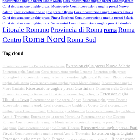
ricostruzione unghie prezzi Monte Mario
Corsi ricostruzione unghie prezzi Montespaccato
Corsi ricostruzione unghie prezzi Monteverde
Corsi ricostruzione unghie prezzi Nuovo
Salario
Corsi ricostruzione unghie prezzi Olgiata
Corsi ricostruzione unghie prezzi Ottavia
Corsi ricostruzione unghie prezzi Pineta Sacchetti
Corsi ricostruzione unghie prezzi Salaria
Corsi ricostruzione unghie prezzi Settecamini
Corsi ricostruzione unghie prezzi Trionfale
Litorale Romano
Provincia di Roma
Roma
roma
Roma Nord
Centro
Roma Sud
Tag cloud
Extension ciglia prezzi Nuovo Salario
Ricostruzione unghie Piazza Navona Roma
Extension ciglia Pantheon
Corsi ricostruzione unghie Lepanto
Extension ciglia prezzi
Roccagiovine
Ricostruzione unghie Jenne
Extension ciglia prezzi Pantheon
Ricostruzione
unghie Sallustiano
Corsi ricostruzione unghie prezzi Marco Simone
Ricostruzione unghie
Ricostruzione unghie prezzi Giustiniana
Metro Battistini
Extension ciglia Cocciano
Extension ciglia
Ricostruzione unghie Ardeatino
Corsi ricostruzione Unghie Regola
Tiburtino Terzo
Ricostruzione unghie prezzi Agosta
Extension ciglia prezzi Decima
Ricostruzione unghie Appia
Corsi ricostruzione Unghie Le Querce
Corsi ricostruzione
unghie prezzi Cineto Romano
Extension ciglia Moricone
Corsi ricostruzione Unghie Metro
Arco di Travertino
Extension ciglia prezzi Marcellina
Ricostruzione unghie Olevano
Romano
Corsi ricostruzione unghie Montelanico
Ricostruzione unghie prezzi Metro
Ricostruzione unghie prezzi Prati
Anagnina
Corsi ricostruzione unghie Torrita Tiberina
Fiscali
Extension ciglia Olgiata
Corsi ricostruzione unghie prezzi Arco di Travertino
Extension ciglia prezzi Isola Farnese
Ricostruzione
Corsi ricostruzione unghie Poli