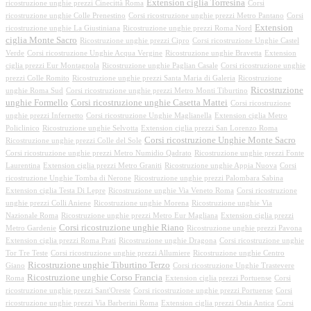
Extension ciglia Torresina
ricostruzione unghie prezzi Cinecittà Roma
Corsi
ricostruzione unghie Colle Prenestino
Corsi ricostruzione unghie prezzi Metro Pantano
Corsi
Extension
ricostruzione unghie La Giustiniana
Ricostruzione unghie prezzi Roma Nord
ciglia Monte Sacro
Ricostruzione unghie prezzi Cipro
Corsi ricostruzione Unghie Castel
Verde
Corsi ricostruzione Unghie Acqua Vergine
Ricostruzione unghie Bravetta
Extension
ciglia prezzi Eur Montagnola
Ricostruzione unghie Paglian Casale
Corsi ricostruzione unghie
prezzi Colle Romito
Ricostruzione unghie prezzi Santa Maria di Galeria
Ricostruzione
Ricostruzione
unghie Roma Sud
Corsi ricostruzione unghie prezzi Metro Monti Tiburtino
unghie Formello
Corsi ricostruzione unghie Casetta Mattei
Corsi ricostruzione
unghie prezzi Infernetto
Corsi ricostruzione Unghie Maglianella
Extension ciglia Metro
Policlinico
Ricostruzione unghie Selvotta
Extension ciglia prezzi San Lorenzo Roma
Corsi ricostruzione Unghie Monte Sacro
Ricostruzione unghie prezzi Colle del Sole
Corsi ricostruzione unghie prezzi Metro Numidio Qadrato
Ricostruzione unghie prezzi Fonte
Laurentina
Extension ciglia prezzi Metro Graniti
Ricostruzione unghie Appia Nuova
Corsi
ricostruzione Unghie Tomba di Nerone
Ricostruzione unghie prezzi Palombara Sabina
Extension ciglia Testa Di Lepre
Ricostruzione unghie Via Veneto Roma
Corsi ricostruzione
unghie prezzi Colli Aniene
Ricostruzione unghie Morena
Ricostruzione unghie Via
Nazionale Roma
Ricostruzione unghie prezzi Metro Eur Magliana
Extension ciglia prezzi
Corsi ricostruzione unghie Riano
Metro Gardenie
Ricostruzione unghie prezzi Pavona
Extension ciglia prezzi Roma Prati
Ricostruzione unghie Dragona
Corsi ricostruzione unghie
Tor Tre Teste
Corsi ricostruzione unghie prezzi Allumiere
Ricostruzione unghie Centro
Ricostruzione unghie Tiburtino Terzo
Giano
Corsi ricostruzione Unghie Trastevere
Ricostruzione unghie Corso Francia
Roma
Extension ciglia prezzi Portuense
Corsi
ricostruzione unghie prezzi Sant'Oreste
Corsi ricostruzione unghie prezzi Portuense
Corsi
ricostruzione unghie prezzi Via Barberini Roma
Extension ciglia prezzi Ostia Antica
Corsi