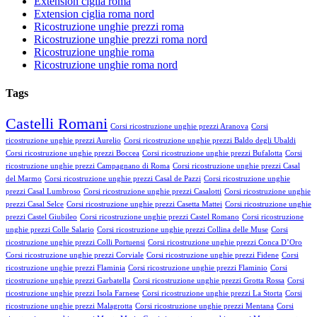
Extension ciglia roma
Extension ciglia roma nord
Ricostruzione unghie prezzi roma
Ricostruzione unghie prezzi roma nord
Ricostruzione unghie roma
Ricostruzione unghie roma nord
Tags
Castelli Romani
Corsi ricostruzione unghie prezzi Aranova
Corsi
ricostruzione unghie prezzi Aurelio
Corsi ricostruzione unghie prezzi Baldo degli Ubaldi
Corsi ricostruzione unghie prezzi Boccea
Corsi ricostruzione unghie prezzi Bufalotta
Corsi
ricostruzione unghie prezzi Campagnano di Roma
Corsi ricostruzione unghie prezzi Casal
del Marmo
Corsi ricostruzione unghie prezzi Casal de Pazzi
Corsi ricostruzione unghie
prezzi Casal Lumbroso
Corsi ricostruzione unghie prezzi Casalotti
Corsi ricostruzione unghie
prezzi Casal Selce
Corsi ricostruzione unghie prezzi Casetta Mattei
Corsi ricostruzione unghie
prezzi Castel Giubileo
Corsi ricostruzione unghie prezzi Castel Romano
Corsi ricostruzione
unghie prezzi Colle Salario
Corsi ricostruzione unghie prezzi Collina delle Muse
Corsi
ricostruzione unghie prezzi Colli Portuensi
Corsi ricostruzione unghie prezzi Conca D’Oro
Corsi ricostruzione unghie prezzi Corviale
Corsi ricostruzione unghie prezzi Fidene
Corsi
ricostruzione unghie prezzi Flaminia
Corsi ricostruzione unghie prezzi Flaminio
Corsi
ricostruzione unghie prezzi Garbatella
Corsi ricostruzione unghie prezzi Grotta Rossa
Corsi
ricostruzione unghie prezzi Isola Farnese
Corsi ricostruzione unghie prezzi La Storta
Corsi
ricostruzione unghie prezzi Malagrotta
Corsi ricostruzione unghie prezzi Mentana
Corsi