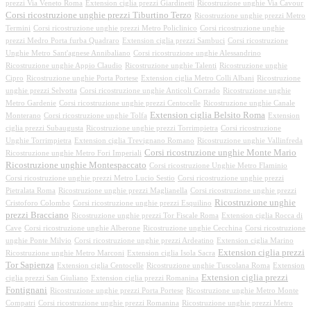
prezzi Via Veneto Roma
Extension ciglia prezzi Giardinetti
Ricostruzione unghie Via Cavour
Corsi ricostruzione unghie prezzi Tiburtino Terzo
Ricostruzione unghie prezzi Metro
Termini
Corsi ricostruzione unghie prezzi Metro Policlinico
Corsi ricostruzione unghie
prezzi Medro Porta furba Quadraro
Extension ciglia prezzi Sambuci
Corsi ricostruzione
Unghie Metro Sant'agnese Annibaliano
Corsi ricostruzione unghie Alessandrino
Ricostruzione unghie Appio Claudio
Ricostruzione unghie Talenti
Ricostruzione unghie
Cipro
Ricostruzione unghie Porta Portese
Extension ciglia Metro Colli Albani
Ricostruzione
unghie prezzi Selvotta
Corsi ricostruzione unghie Anticoli Corrado
Ricostruzione unghie
Metro Gardenie
Corsi ricostruzione unghie prezzi Centocelle
Ricostruzione unghie Canale
Extension ciglia Belsito Roma
Monterano
Corsi ricostruzione unghie Tolfa
Extension
ciglia prezzi Subaugusta
Ricostruzione unghie prezzi Torrimpietra
Corsi ricostruzione
Unghie Torrimpietra
Extension ciglia Trevignano Romano
Ricostruzione unghie Vallinfreda
Corsi ricostruzione unghie Monte Mario
Ricostruzione unghie Metro Fori Imperiali
Ricostruzione unghie Montespaccato
Corsi ricostruzione Unghie Metro Flaminio
Corsi ricostruzione unghie prezzi Metro Lucio Sestio
Corsi ricostruzione unghie prezzi
Pietralata Roma
Ricostruzione unghie prezzi Maglianella
Corsi ricostruzione unghie prezzi
Ricostruzione unghie
Cristoforo Colombo
Corsi ricostruzione unghie prezzi Esquilino
prezzi Bracciano
Ricostruzione unghie prezzi Tor Fiscale Roma
Extension ciglia Rocca di
Cave
Corsi ricostruzione unghie Alberone
Ricostruzione unghie Cecchina
Corsi ricostruzione
unghie Ponte Milvio
Corsi ricostruzione unghie prezzi Ardeatino
Extension ciglia Marino
Extension ciglia prezzi
Ricostruzione unghie Metro Marconi
Extension ciglia Isola Sacra
Tor Sapienza
Extension ciglia Centocelle
Ricostruzione unghie Tuscolana Roma
Extension
Extension ciglia prezzi
ciglia prezzi San Giuliano
Extension ciglia prezzi Romanina
Fontignani
Ricostruzione unghie prezzi Porta Portese
Ricostruzione unghie Metro Monte
Compatri
Corsi ricostruzione unghie prezzi Romanina
Ricostruzione unghie prezzi Metro