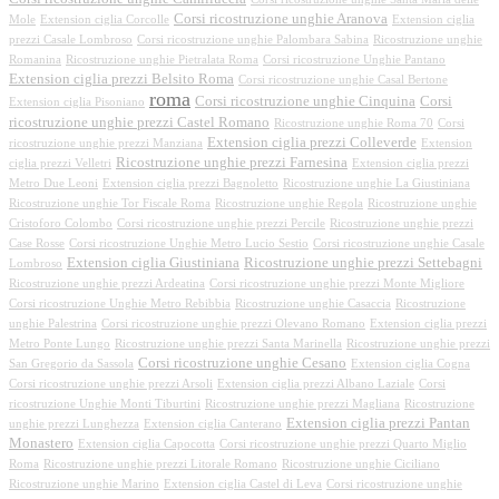
Corsi ricostruzione unghie Aranova
Mole
Extension ciglia Corcolle
Extension ciglia
prezzi Casale Lombroso
Corsi ricostruzione unghie Palombara Sabina
Ricostruzione unghie
Romanina
Ricostruzione unghie Pietralata Roma
Corsi ricostruzione Unghie Pantano
Extension ciglia prezzi Belsito Roma
Corsi ricostruzione unghie Casal Bertone
roma
Corsi ricostruzione unghie Cinquina
Corsi
Extension ciglia Pisoniano
ricostruzione unghie prezzi Castel Romano
Ricostruzione unghie Roma 70
Corsi
Extension ciglia prezzi Colleverde
ricostruzione unghie prezzi Manziana
Extension
Ricostruzione unghie prezzi Farnesina
ciglia prezzi Velletri
Extension ciglia prezzi
Metro Due Leoni
Extension ciglia prezzi Bagnoletto
Ricostruzione unghie La Giustiniana
Ricostruzione unghie Tor Fiscale Roma
Ricostruzione unghie Regola
Ricostruzione unghie
Cristoforo Colombo
Corsi ricostruzione unghie prezzi Percile
Ricostruzione unghie prezzi
Case Rosse
Corsi ricostruzione Unghie Metro Lucio Sestio
Corsi ricostruzione unghie Casale
Extension ciglia Giustiniana
Ricostruzione unghie prezzi Settebagni
Lombroso
Ricostruzione unghie prezzi Ardeatina
Corsi ricostruzione unghie prezzi Monte Migliore
Corsi ricostruzione Unghie Metro Rebibbia
Ricostruzione unghie Casaccia
Ricostruzione
unghie Palestrina
Corsi ricostruzione unghie prezzi Olevano Romano
Extension ciglia prezzi
Metro Ponte Lungo
Ricostruzione unghie prezzi Santa Marinella
Ricostruzione unghie prezzi
Corsi ricostruzione unghie Cesano
San Gregorio da Sassola
Extension ciglia Cogna
Corsi ricostruzione unghie prezzi Arsoli
Extension ciglia prezzi Albano Laziale
Corsi
ricostruzione Unghie Monti Tiburtini
Ricostruzione unghie prezzi Magliana
Ricostruzione
Extension ciglia prezzi Pantan
unghie prezzi Lunghezza
Extension ciglia Canterano
Monastero
Extension ciglia Capocotta
Corsi ricostruzione unghie prezzi Quarto Miglio
Roma
Ricostruzione unghie prezzi Litorale Romano
Ricostruzione unghie Ciciliano
Ricostruzione unghie Marino
Extension ciglia Castel di Leva
Corsi ricostruzione unghie