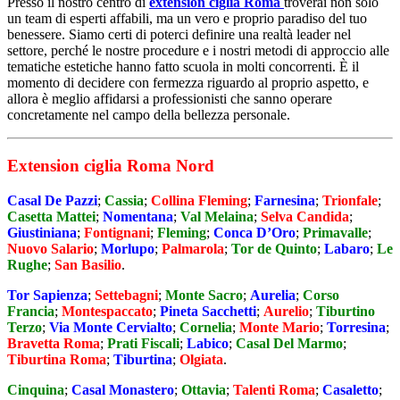
Presso il nostro centro di
extension ciglia Roma
troverai non solo
un team di esperti affabili, ma un vero e proprio paradiso del tuo
benessere. Siamo certi di poterci definire una realtà leader nel
settore, perché le nostre procedure e i nostri metodi di approccio alle
tematiche estetiche hanno fatto scuola in molti concorrenti. È il
momento di decidere con fermezza riguardo al proprio aspetto, e
allora è meglio affidarsi a professionisti che sanno operare
concretamente nel campo della bellezza personale.
Extension ciglia Roma Nord
Casal De Pazzi
;
Cassia
;
Collina Fleming
;
Farnesina
;
Trionfale
;
Casetta Mattei
;
Nomentana
;
Val Melaina
;
Selva Candida
;
Giustiniana
;
Fontignani
;
Fleming
;
Conca D’Oro
;
Primavalle
;
Nuovo Salario
;
Morlupo
;
Palmarola
;
Tor de Quinto
;
Labaro
;
Le
Rughe
;
San Basilio
.
Tor Sapienza
;
Settebagni
;
Monte Sacro
;
Aurelia
;
Corso
Francia
;
Montespaccato
;
Pineta Sacchetti
;
Aurelio
;
Tiburtino
Terzo
;
Via Monte Cervialto
;
Cornelia
;
Monte Mario
;
Torresina
;
Bravetta Roma
;
Prati Fiscali
;
Labico
;
Casal Del Marmo
;
Tiburtina Roma
;
Tiburtina
;
Olgiata
.
Cinquina
;
Casal Monastero
;
Ottavia
;
Talenti Roma
;
Casaletto
;