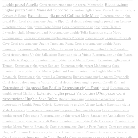
unghie prezzi Aurelia
Ricostruzione
Corsi ricostruzione unghie prezzi Montecelio
unghie prezzi Santa Maria del Soccorso
Extension ciglia Castel Verde
Extension ciglia
Extension ciglia prezzi Collina delle Muse
Cervara di Roma
Ricostruzione unghie
prezzi Poli
Corsi ricostruzione Unghie Ripa
Corsi ricostruzione unghie prezzi San Cesareo
Ricostruzione unghie prezzi Torre Maura
Corsi ricostruzione unghie prezzi Termini
Extension ciglia Montecompatri
Ricostruzione unghie Tolfa
Extension ciglia Metro
Circomassimo
Corsi ricostruzione unghie prezzi Pinciano
Extension ciglia prezzi Rocca di
Cave
Corsi ricostruzione Unghie Tuscolana Roma
Corsi ricostruzione unghie Parco
Leonardo
Extension ciglia prezzi Metro Colosseo
Ricostruzione unghie Colle Prenestino
Corsi ricostruzione Unghie Sallustiano
Extension ciglia Vitinia
Ricostruzione unghie Piazza
Santa Maria Maggiore
Ricostruzione unghie prezzi Metro Pigneto
Extension ciglia prezzi
Termini
Extension ciglia prezzi Subiaco
Extension ciglia prezzi Madonnetta
Corsi
ricostruzione unghie prezzi Metro Quintiliani
Corsi ricostruzione Unghie Metro Vittorio
Emanuele
Extension ciglia prezzi La Giustiniana
Ricostruzione unghie prezzi Capannelle
Corsi ricostruzione unghie Vaticano
Corsi ricostruzione unghie prezzi Castelli Romani
Extension ciglia prezzi San Basilio
Extension ciglia Fontignani
Ricostruzione
Extension ciglia prezzi Via Cortina D'Ampezzo
Corsi
unghie prezzi Ciciliano
ricostruzione Unghie Saxa Rubra
Ricostruzione unghie prezzi Genazzano
Corsi
ricostruzione Unghie Ponte Galeria
Ricostruzione unghie Albano Laziale
Extension ciglia
Viale Trastevere
Corsi ricostruzione unghie prezzi Quartiere Africano
Corsi ricostruzione
unghie prezzi Falcognana
Ricostruzione unghie prezzi Metro Sant'agnese Annibaliano
Corsi
ricostruzione unghie Genzano di Roma
Ricostruzione unghie Viale Trastevere
Ricostruzione
unghie Metro Vittorio Emanuele
Corsi ricostruzione Unghie Porta Portese
Corsi ricostruzione
Unghie Portuense
Extension ciglia prezzi Cineto Romano
Ricostruzione unghie Gerano
Corsi ricostruzione unghie Camilluccia
Corsi ricostruzione unghie Santa Maria delle