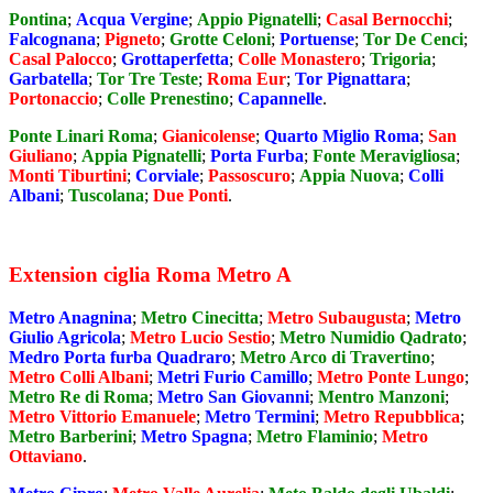
Pontina
;
Acqua Vergine
;
Appio Pignatelli
;
Casal Bernocchi
;
Falcognana
;
Pigneto
;
Grotte Celoni
;
Portuense
;
Tor De Cenci
;
Casal Palocco
;
Grottaperfetta
;
Colle Monastero
;
Trigoria
;
Garbatella
;
Tor Tre Teste
;
Roma Eur
;
Tor Pignattara
;
Portonaccio
;
Colle Prenestino
;
Capannelle
.
Ponte Linari Roma
;
Gianicolense
;
Quarto Miglio Roma
;
San
Giuliano
;
Appia Pignatelli
;
Porta Furba
;
Fonte Meravigliosa
;
Monti Tiburtini
;
Corviale
;
Passoscuro
;
Appia Nuova
;
Colli
Albani
;
Tuscolana
;
Due Ponti
.
Extension ciglia Roma Metro A
Metro Anagnina
;
Metro Cinecitta
;
Metro Subaugusta
;
Metro
Giulio Agricola
;
Metro Lucio Sestio
;
Metro Numidio Qadrato
;
Medro Porta furba Quadraro
;
Metro Arco di Travertino
;
Metro Colli Albani
;
Metri Furio Camillo
;
Metro Ponte Lungo
;
Metro Re di Roma
;
Metro San Giovanni
;
Mentro Manzoni
;
Metro Vittorio Emanuele
;
Metro Termini
;
Metro Repubblica
;
Metro Barberini
;
Metro Spagna
;
Metro Flaminio
;
Metro
Ottaviano
.