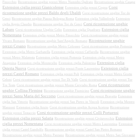
Finocchio
Ricostruzione unghie prezzi Metro Numidio Qadrato
Ricostruzione unghie Casape
Extension ciglia prezzi Gianicolense
Corsi
Extension ciglia prezzi Cogna
ricostruzione unghie prezzi Baldo degli Ubaldi
Corsi ricostruzione unghie Tor de
Cenci
Ricostruzione unghie Piazza Bologna Roma
Extension ciglia Vallinfreda
Extension
Corsi ricostruzione unghie
ciglia Appio Claudio
Ricostruzione unghie Tor de Cenci
Labaro
Extension ciglia
Corsi ricostruzione Unghie Celio
Extension ciglia Quadraro
Nomentana
Extension ciglia prezzi Metro Finocchio
Corsi ricostruzione unghie prezzi
Ricostruzione unghie
Vivaro Romano
Ricostruzione unghie Sant'Angelo Romano
prezzi Cesano
Ricostruzione unghie Metro Colosseo
Corsi ricostruzione unghie Pomezia
Extension ciglia Metro Garbatella
Extension ciglia prezzi Caffarella
Ricostruzione unghie
prezzi Metro Malatesta
Extension ciglia prezzi Pomezia
Extension ciglia prezzi Metro
Extension ciglia
Anagnina
Extension ciglia Montecelio
Extension ciglia Palestrina
Osteria Nuova
Extension ciglia
Corsi ricostruzione unghie prezzi Fonte Laurentina
prezzi Castel Romano
Extension ciglia prezzi Poli
Extension ciglia prezzi Metro Grotte
Celoni
Corsi ricostruzione unghie prezzi Tor Di Valle
Corsi ricostruzione unghie prezzi Tor
Corsi ricostruzione
Tre Teste
Corsi ricostruzione unghie prezzi Monte Cervialto Roma
unghie Collina Fleming
Corsi ricostruzione unghie
Ricostruzione unghie Fiumicino
prezzi Santa Maria del Soccorso
Corsi ricostruzione unghie prezzi Bravetta
Extension
ciglia San Vittorio
Ricostruzione unghie prezzi San Pietro in Vincoli
Extension ciglia Mentro
Manzoni
Extension ciglia Anzio
Corsi ricostruzione unghie Acqua Acetosa
Ricostruzione
Corsi ricostruzione unghie prezzi Colli Portuensi
unghie prezzi Testaccio
Extension ciglia prezzi Salaria
Extension
Ricostruzione unghie prezzi Civitavecchia
ciglia prezzi Nomentana
Corsi ricostruzione unghie prezzi Metro Laurentina
Extension
ciglia prezzi Castel Gandolfo
Ricostruzione unghie prezzi Castel San Pietro Romano
Ricostruzione unghie prezzi Metro Pantano
Ricostruzione unghie prezzi Metro San Giovanni