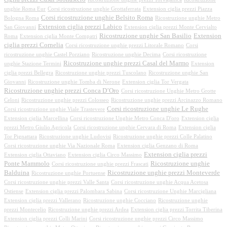
unghie Roma Eur
Corsi ricostruzione unghie Grottaferrata
Extension ciglia prezzi Piazza
Corsi ricostruzione unghie Belsito Roma
Bologna Roma
Ricostruzione unghie Metro
Extension ciglia prezzi Labico
San Giovanni
Extension ciglia prezzi Monte Cervialto
Ricostruzione unghie San Basilio
Extension
Roma
Extension ciglia Monte Compatri
ciglia prezzi Cornelia
Corsi ricostruzione unghie prezzi Litorale Romano
Corsi
ricostruzione unghie Castel Porziano
Ricostruzione unghie Decima
Corsi ricostruzione
Ricostruzione unghie prezzi Casal del Marmo
unghie Stazione Termini
Extension
ciglia prezzi Bellegra
Ricostruzione unghie prezzi Tuscolano
Ricostruzione unghie San
Giovanni
Ricostruzione unghie Tomba di Nerone
Extension ciglia Tor Vergata
Ricostruzione unghie prezzi Conca D’Oro
Corsi ricostruzione Unghie Metro Grotte
Celoni
Ricostruzione unghie prezzi Colosseo
Ricostruzione unghie prezzi Arcinazzo Romano
Corsi ricostruzione unghie Le Rughe
Corsi ricostruzione unghie Viale Trastevere
Extension ciglia Marcellina
Corsi ricostruzione Unghie Metro Conca D'oro
Extension ciglia
prezzi Metro Giulio Agricola
Corsi ricostruzione unghie Cervara di Roma
Extension ciglia
Tor Pignattara
Ricostruzione unghie Ludovisi
Ricostruzione unghie prezzi Colle Palatino
Corsi ricostruzione unghie Via Nazionale Roma
Extension ciglia Genzano di Roma
Extension ciglia prezzi
Extension ciglia Ottaviano
Extension ciglia Circo Massimo
Ponte Mammolo
Ricostruzione unghie
Corsi ricostruzione unghie prezzi Frascati
Balduina
Ricostruzione unghie prezzi Monteverde
Ricostruzione unghie Portuense
Corsi ricostruzione unghie prezzi Valle Santa
Corsi ricostruzione unghie Acqua Acetosa
Ostiense
Extension ciglia prezzi Palombara Sabina
Corsi ricostruzione Unghie Marcigliana
Extension ciglia prezzi Vallerano
Ricostruzione unghie Cocciano
Ricostruzione unghie
prezzi Montecelio
Ricostruzione unghie prezzi Ardea
Extension ciglia prezzi Torrita Tiberina
Extension ciglia prezzi Colli Marini
Corsi ricostruzione unghie prezzi Circo Massimo