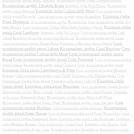
Ricostruzione unghie Metro Ottaviano
Ricostruzione unghie prezzi Carpineto Romano
Ricostruzione unghie Tiburtina Roma
Extension ciglia Porta Portese
Ricostruzione
Extension ciglia Collina delle Muse
unghie prezzi Alberone
Corsi ricostruzione
Extension ciglia
unghie prezzi Fioranello
Corsi ricostruzione unghie prezzi Alessandrino
Ponte Mammolo
Corsi ricostruzione unghie Roccagiovine
Corsi ricostruzione unghie Tor
Extension ciglia
Bella Monaca
Corsi ricostruzione Unghie Metro Amba Aradama Ipponio
prezzi Casal Lumbroso
Extension ciglia Via Cavour
Corsi ricostruzione unghie Colli
Albani
Ricostruzione unghie prezzi Casal Bernocchi
Ricostruzione unghie Appio Latino
Corsi
Corsi ricostruzione unghie Verano Roma
Extension ciglia prezzi Marco Simone
ricostruzione unghie prezzi Labaro
Ricostruzione unghie Casal Boccone
Corsi
ricostruzione unghie Collina delle Muse
Corsi ricostruzione unghie Grotta
Rossa
Corsi ricostruzione unghie prezzi Colle Portuense
Corsi ricostruzione unghie
prezzi Licenza
Ricostruzione unghie prezzi Cerenova
Corsi ricostruzione unghie prezzi
Extension ciglia prezzi Castelnuovo di Porto
Corsi ricostruzione unghie Montorio
Romano
Corsi ricostruzione unghie prezzi Tivoli
Extension ciglia Pietralata Roma
Corsi
Extension ciglia
ricostruzione Unghie Torre Angela
Extension ciglia prezzi Ludovisi
Gianicolense
Extension ciglia prezzi Bracciano
Corsi ricostruzione Unghie Parione
Ricostruzione unghie Metro Cornelia
Corsi ricostruzione unghie prezzi Fregene
Extension
ciglia prezzi Montagnola Roma
Ricostruzione unghie prezzi Metro Colli Albani
Corsi
Ricostruzione unghie Metro Grotte Celoni
Ricostruzione unghie prezzi San Saba
ricostruzione unghie Morlupo
Ricostruzione
Corsi ricostruzione unghie Anagnina
unghie prezzi Fonte Nuova
Corsi ricostruzione unghie prezzi Fonte Meravigliosa
Corsi
ricostruzione unghie Montagnola Roma
Extension ciglia prezzi Colle Monfortani
Extension
ciglia Magliano Romano
Corsi ricostruzione Unghie Cipro
Extension ciglia Morena
Corsi
ricostruzione unghie Appio Latino
Ricostruzione unghie Monteflavio
Ricostruzione unghie