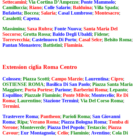
Settecamini
;
Via Cortina D’Ampezzo
;
Ponte Mammolo
;
Camilluccia
;
Riano
;
Colle Salario
;
Balduina
;
Villa Spada
;
Bufalotta
;
Boccea
;
Salaria
;
Casal Lumbroso
;
Montesacro
;
Casalotti
;
Capena
.
Massimina
;
Saxa Rubra
;
Fonte Nuova
;
Santa Maria Del
Soccorso
;
Grotta Rossa
;
Baldo Degli Ubaldi
;
Fidene
;
Torrevecchia
;
Castelnuovo Di Porto
;
Casal Selce
;
Belsito Roma
;
Pantan Monastero
;
Battistini
;
Flaminia
.
Extension ciglia Roma Centro
Colosseo
;
Piazza Scotti
;
Campo Marzio
;
Laurentina
;
Cipro
;
OSTIENSE ROMA
;
Basilica Di San Paolo
;
Piazza Santa Maria
Maggiore
;
Porta Portese
;
Parione
;
Barberini Roma
;
Lepanto
;
Esquilino
;
Piazzale Flaminio
;
Ponte Milvio
;
Montecelio
;
Re Di
Roma
;
Laurentino
;
Stazione Termini
;
Via Del Corso Roma
;
Termini
.
Trastevere Roma
;
Pantheon
;
Parioli Roma
;
San Giovanni
Roma
;
Ripa
;
Verano Roma
;
Piazza Bologna Roma
;
Tomba di
Nerone
;
Monteverde
;
Piazza Del Popolo
;
Testaccio
;
Piazza
Cavour
;
Eur Montagnola
;
Celio
;
Flaminio
;
Aventino
;
Cola Di