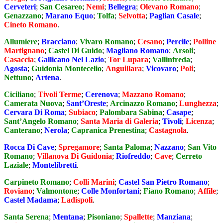
Cerveteri
;
San Cesareo
;
Nemi
;
Bellegra
;
Olevano Romano
;
Genazzano
;
Marano Equo
;
Tolfa
;
Selvotta
;
Paglian Casale
;
Cineto Romano
.
Allumiere
;
Bracciano
;
Vivaro Romano
;
Cesano
;
Percile
;
Polline
Martignano
;
Castel Di Guido
;
Magliano Romano
;
Arsoli
;
Casaccia
;
Gallicano Nel Lazio
;
Tor Lupara
;
Vallinfreda
;
Agosta
;
Guidonia Montecelio
;
Anguillara
;
Vicovaro
;
Poli
;
Nettuno
;
Artena
.
Ciciliano
;
Tivoli Terme
;
Cerenova
;
Mazzano Romano
;
Camerata Nuova
;
Sant’Oreste
;
Arcinazzo Romano
;
Lunghezza
;
Cervara Di Roma
;
Subiaco
;
Palombara Sabina
;
Casape
;
Sant’Angelo Romano
;
Santa Maria di Galeria
;
Tivoli
;
Licenza
;
Canterano
;
Nerola
;
Capranica Prenestina
;
Castagnola
.
Rocca Di Cave
;
Spregamore
;
Santa Paloma
;
Nazzano
;
San Vito
Romano
;
Villanova Di Guidonia
;
Riofreddo
;
Cave
;
Cerreto
Laziale
;
Montelibretti
.
Carpineto Romano
;
Colli Marini
;
Castel San Pietro Romano
;
Roviano
;
Valmontone
;
Colle Monfortani
;
Fiano Romano
;
Affile
;
Castel Madama
;
Ladispoli
.
Santa Serena
;
Mentana
;
Pisoniano
;
Spallette
;
Manziana
;