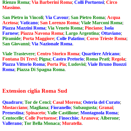
Rienzo Roma
;
Via Barberini Roma
;
Colli Portuensi
;
Circo
Massimo
.
San Pietro in Vincoli
;
Via Cavour
;
San Pietro Roma
;
Acqua
Acetosa
;
Vaticano
;
San Lorenzo Roma
;
Viale Marconi Roma
;
Piazza Mazzini Roma
;
Via Veneto Roma
;
Pinciano
;
Isola
Farnese
;
Piazza Navona Roma
;
Largo Argentina
;
Ottaviano
;
Piramide
;
Porta Maggiore
;
Colle Palatino
;
Corso Trieste Roma
;
San Giovanni
;
Via Nazionale Roma
.
Viale Trastevere
;
Centro Storico Roma
;
Quartiere Africano
;
Fontana Di Trevi
;
Pigna
;
Castro Pretorio
;
Roma Prati
;
Regola
;
Piazza Vittorio Roma
;
Porta Pia
;
Ludovisi
;
Viale Bruno Buozzi
Roma
;
Piazza Di Spagna Roma
.
Extension ciglia Roma Sud
Quadraro
;
Tor de Cenci
;
Casal Morena
;
Osteria del Curato
;
Mostacciano
;
Magliana
;
Fioranello
;
Subaugusta
;
Granai
;
Prenestina
;
Spinaceto
;
Valle Castilione
;
Montagnola Roma
;
Centocelle
;
Colle Portuense
;
Finocchio
;
Aranova
;
Alberone
;
Vallerano
;
Tor Bella Monaca
;
Muratella
.