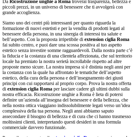
Da
Ricostruzione unghie a Roma
troverai trasparenza, bellezza e
piccoli prezzi, in un universo di benessere che ti avvolgerà con
grande accoglienza.
Siamo uno dei centri più interessanti per quanto riguarda la
formazione di nuovi estetisti e per la vendita di prodotti legati al
benessere della persona, in una sinergia di interessi tra salute e
bell’aspetto. Con la proposta irripetibile di
extension ciglia Roma
fai subito centro, e puoi dare una scossa positiva al tuo aspetto
estetico senza investire somme ragguardevoli. Dalla nostra parte c’è
la fiducia e la costanza di una clientela affezionata, che sul territorio
locale ha premiato la nostra serietà incrollabile rispetto ad altre
proposte meno sicure. La nostra impresa si è distinta negli anni per
la costanza con la quale ha affrontato le tematiche dell’aspetto
estetico, della cura della persona e dell’insegnamento dei giusti
principi con cui rapportarsi al proprio corpo. Prova la nostra offerta
di
extension ciglia Roma
per lasciare cadere gli ultimi dubbi sulla
nostra efficacia. Ricostruzione unghie a Roma è lieta di potersi
definire un’azienda all’insegna del benessere e della bellezza, che
nella nostra ottica viaggiano indissolubilmente legati verso un’idea
complessiva della tua persona. Negli anni abbiamo saputo
assecondare il bisogno di bellezza e di cura che ci hanno trasmesso
moltissimi clienti, interpretando questi desideri in una formula
commerciale davvero funzionale.