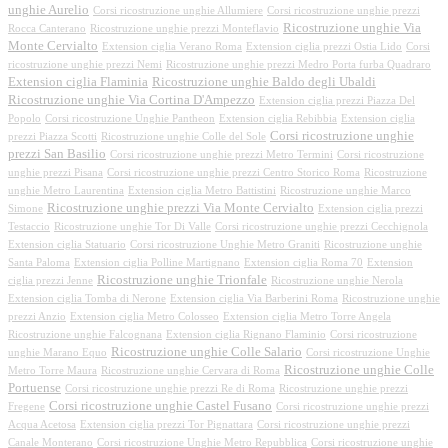
unghie Aurelio
Corsi ricostruzione unghie Allumiere
Corsi ricostruzione unghie prezzi
Ricostruzione unghie Via
Rocca Canterano
Ricostruzione unghie prezzi Monteflavio
Monte Cervialto
Extension ciglia Verano Roma
Extension ciglia prezzi Ostia Lido
Corsi
ricostruzione unghie prezzi Nemi
Ricostruzione unghie prezzi Medro Porta furba Quadraro
Extension ciglia Flaminia
Ricostruzione unghie Baldo degli Ubaldi
Ricostruzione unghie Via Cortina D'Ampezzo
Extension ciglia prezzi Piazza Del
Popolo
Corsi ricostruzione Unghie Pantheon
Extension ciglia Rebibbia
Extension ciglia
Corsi ricostruzione unghie
prezzi Piazza Scotti
Ricostruzione unghie Colle del Sole
prezzi San Basilio
Corsi ricostruzione unghie prezzi Metro Termini
Corsi ricostruzione
unghie prezzi Pisana
Corsi ricostruzione unghie prezzi Centro Storico Roma
Ricostruzione
unghie Metro Laurentina
Extension ciglia Metro Battistini
Ricostruzione unghie Marco
Ricostruzione unghie prezzi Via Monte Cervialto
Simone
Extension ciglia prezzi
Testaccio
Ricostruzione unghie Tor Di Valle
Corsi ricostruzione unghie prezzi Cecchignola
Extension ciglia Statuario
Corsi ricostruzione Unghie Metro Graniti
Ricostruzione unghie
Santa Paloma
Extension ciglia Polline Martignano
Extension ciglia Roma 70
Extension
Ricostruzione unghie Trionfale
ciglia prezzi Jenne
Ricostruzione unghie Nerola
Extension ciglia Tomba di Nerone
Extension ciglia Via Barberini Roma
Ricostruzione unghie
prezzi Anzio
Extension ciglia Metro Colosseo
Extension ciglia Metro Torre Angela
Ricostruzione unghie Falcognana
Extension ciglia Rignano Flaminio
Corsi ricostruzione
Ricostruzione unghie Colle Salario
unghie Marano Equo
Corsi ricostruzione Unghie
Ricostruzione unghie Colle
Metro Torre Maura
Ricostruzione unghie Cervara di Roma
Portuense
Corsi ricostruzione unghie prezzi Re di Roma
Ricostruzione unghie prezzi
Corsi ricostruzione unghie Castel Fusano
Fregene
Corsi ricostruzione unghie prezzi
Acqua Acetosa
Extension ciglia prezzi Tor Pignattara
Corsi ricostruzione unghie prezzi
Canale Monterano
Corsi ricostruzione Unghie Metro Repubblica
Corsi ricostruzione unghie