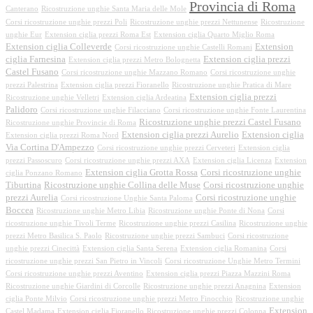
Provincia di Roma
Canterano
Ricostruzione unghie Santa Maria delle Mole
Corsi ricostruzione unghie prezzi Poli
Ricostruzione unghie prezzi Nettunense
Ricostruzione
unghie Eur
Extension ciglia prezzi Roma Est
Extension ciglia Quarto Miglio Roma
Extension ciglia Colleverde
Extension
Corsi ricostruzione unghie Castelli Romani
ciglia Farnesina
Extension ciglia prezzi
Extension ciglia prezzi Metro Bolognetta
Castel Fusano
Corsi ricostruzione unghie Mazzano Romano
Corsi ricostruzione unghie
prezzi Palestrina
Extension ciglia prezzi Fioranello
Ricostruzione unghie Pratica di Mare
Extension ciglia prezzi
Ricostruzione unghie Velletri
Extension ciglia Ardeatina
Palidoro
Corsi ricostruzione unghie Filacciano
Corsi ricostruzione unghie Fonte Laurentina
Ricostruzione unghie prezzi Castel Fusano
Ricostruzione unghie Provincie di Roma
Extension ciglia prezzi Aurelio
Extension ciglia
Extension ciglia prezzi Roma Nord
Via Cortina D'Ampezzo
Corsi ricostruzione unghie prezzi Cerveteri
Extension ciglia
prezzi Passoscuro
Corsi ricostruzione unghie prezzi AXA
Extension ciglia Licenza
Extension
Extension ciglia Grotta Rossa
Corsi ricostruzione unghie
ciglia Ponzano Romano
Tiburtina
Ricostruzione unghie Collina delle Muse
Corsi ricostruzione unghie
prezzi Aurelia
Corsi ricostruzione unghie
Corsi ricostruzione Unghie Santa Paloma
Boccea
Ricostruzione unghie Metro Libia
Ricostruzione unghie Ponte di Nona
Corsi
ricostruzione unghie Tivoli Terme
Ricostruzione unghie prezzi Casilina
Ricostruzione unghie
prezzi Metro Basilica S. Paolo
Ricostruzione unghie prezzi Sambuci
Corsi ricostruzione
unghie prezzi Cinecittà
Extension ciglia Santa Serena
Extension ciglia Romanina
Corsi
ricostruzione unghie prezzi San Pietro in Vincoli
Corsi ricostruzione Unghie Metro Termini
Corsi ricostruzione unghie prezzi Aventino
Extension ciglia prezzi Piazza Mazzini Roma
Ricostruzione unghie Giardini di Corcolle
Ricostruzione unghie prezzi Anagnina
Extension
ciglia Ponte Milvio
Corsi ricostruzione unghie prezzi Metro Finocchio
Ricostruzione unghie
Extension
Castel Madama
Extension ciglia Fioranello
Ricostruzione unghie prezzi Colonna