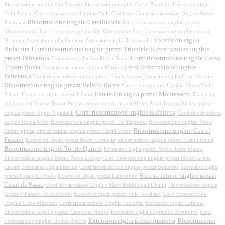
Ricostruzione unghie San Vittorio
Ricostruzione unghie Castel Porziano
Extension ciglia
Colli Aniene
Corsi ricostruzione Unghie Valle Castilione
Corsi ricostruzione Unghie Metro
Ricostruzione unghie Camilluccia
Pietralata
Corsi ricostruzione unghie prezzi
Monterotondo
Corsi ricostruzione unghie Valmontone
Corsi ricostruzione unghie prezzi
Extension ciglia
Dragona
Extension ciglia Pantano
Extension ciglia Dragoncello
Bufalotta
Corsi ricostruzione unghie prezzi Trionfale
Ricostruzione unghie
prezzi Palmarola
Corsi ricostruzione unghie Corso
Extension ciglia San Pietro Roma
Trieste Roma
Corsi ricostruzione unghie
Corsi ricostruzione unghie Marino
Palmarola
Corsi ricostruzione unghie prezzi Santa Severa
Extension ciglia Casal Bertone
Ricostruzione unghie prezzi Belsito Roma
Corsi ricostruzione Unghie Metro Colli
Extension ciglia prezzi Montesacro
Albani
Extension ciglia prezzi Albano
Extension
ciglia prezzi Verano Roma
Ricostruzione unghie prezzi Metro Ponte Lungo
Ricostruzione
Corsi ricostruzione unghie Bufalotta
unghie prezzi Appia Pignatelli
Corsi ricostruzione
unghie Roma Nord
Ricostruzione unghie prezzi Tor Pagnotta
Ricostruzione unghie Fonte
Ricostruzione unghie Castel
Meravigliosa
Ricostruzione unghie prezzi Castel Verde
Fusano
Extension ciglia prezzi Metro Cornelia
Ricostruzione unghie prezzi Parioli Roma
Ricostruzione unghie Tor de Quinto
Extension ciglia prezzi Metro Torre Maura
Ricostruzione unghie Metro Ponte Lungo
Corsi ricostruzione unghie prezzi Metro Grotte
Celoni
Extension ciglia Frascati
Corsi ricostruzione unghie prezzi Statuario
Extension ciglia
Ricostruzione unghie prezzi
prezzi Casale La Fossa
Extension ciglia prezzi Laurentino
Casal de Pazzi
Corsi ricostruzione Unghie Meto Baldo degli Ubaldi
Ricostruzione unghie
prezzi Villanova Di Guidonia
Extension ciglia prezzi Villa Gordiani
Corsi ricostruzione
Unghie Circo Massimo
Corsi ricostruzione Unghie Ludovisi
Extension ciglia Colonna
Ricostruzione unghie prezzi Camerata Nuova
Extension ciglia Capranica Prenestina
Corsi
Extension ciglia prezzi Aranova
Ricostruzione
ricostruzione unghie Divino Amore