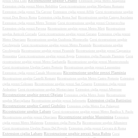
Ricostruzione unghie Cesano
prezzi Ostia Lido
Extension ciglia Metro Anagnina
Extension ciglia prezzi Metro Rebibbia
Corsi ricostruzione unghie Magliano Romano
Extension ciglia prezzi Via Cavour
Extension ciglia prezzi Affile
Corsi ricostruzione unghie
prezzi Don Bosco Roma
Extension ciglia Roma Sud
Ricostruzione unghie Campo Ascolano
Extension ciglia prezzi Metro Termini
Corsi ricostruzione unghie prezzi Civitavecchia
Extension ciglia prezzi Pavona
Ricostruzione unghie prezzi Metro Mirti
Ricostruzione
unghie Anticoli Corrado
Corsi ricostruzione unghie prezzi Gerano
Extension ciglia prezzi
Metro Ottaviano
Ricostruzione unghie Guidonia Montecelio
Corsi ricostruzione unghie
Cecchignola
Corsi ricostruzione unghie prezzi Metro Piramide
Ricostruzione unghie
Cecchignola
Ricostruzione unghie prezzi Piramide
Ricostruzione unghie prezzi Capranica
Prenestina
Corsi ricostruzione unghie prezzi Appia
Extension ciglia Piazzale Flaminio
Corsi
ricostruzione unghie prezzi Metro Garbatella
Ricostruzione unghie prezzi Monterotondo
Corsi ricostruzione Unghie Castro Pretorio
Ricostruzione unghie prezzi Laurentino
Ricostruzione unghie prezzi Flaminia
Extension ciglia prezzi Canale Monterano
Ricostruzione unghie Castelli Romani
Ricostruzione unghie Metro Castro Pretorio
Extension
ciglia prezzi Colosseo
Ricostruzione unghie prezzi San Cesareo
Extension ciglia prezzi
Ardeatino
Corsi ricostruzione unghie Mostacciano
Extension ciglia prezzi Alberone
Ricostruzione unghie prezzi Olgiata
Extension ciglia Metro Jonio
Ricostruzione
Extension ciglia Battistini
unghie Marcigliana
Ricostruzione unghie prezzi Infernetto
Ricostruzione unghie Castel Giubileo
Extension ciglia Metro Eur Palasport
Ricostruzione unghie Labaro
Corsi ricostruzione unghie prezzi Metro Basilica S. Paolo
Ricostruzione unghie Massimina
Ricostruzione unghie prezzi Ottaviano
Extension
ciglia prezzi Metro Malatesta
Extension ciglia Porta Pia
Ricostruzione unghie Allumiere
Corsi ricostruzione Unghie Piazza Del Popolo
Extension ciglia prezzi Cervara di Roma
Extension ciglia Labaro
Ricostruzione unghie prezzi Saxa Rubra
Corsi