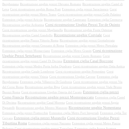
Borghesiana
Ricostruzione unghie prezzi Olevano Romano
Ricostruzione unghie Castel di
Leva
Corsi ricostruzione unghie Roma Prati
Extension ciglia prezzi Saracinesco
Corsi
ricostruzione unghie prezzi Metro Teano
Corsi ricostruzione unghie prezzi Colle Palatino
Extension ciglia prezzi Ariccia
Ricostruzione unghie Canterano
Extension ciglia Cerenova
Corsi ricostruzione Unghie Prezzi Tor de Quinto
Ricostruzione unghie Ardeatina
Corsi ricostruzione unghie prezzi Maglianella
Ricostruzione unghie Fonte Ostiense
Ricostruzione unghie Corviale
Ricostruzione unghie Castel Gandolfo
Corsi
ricostruzione unghie Piazza Vittorio Roma
Ricostruzione unghie prezzi Grottaferrata
Ricostruzione unghie prezzi Genzano di Roma
Extension ciglia prezzi Metro Pietralata
Corsi ricostruzione
Extension ciglia prezzi Mostacciano
Extension ciglia Metro Graniti
Unghie Prezzi Settebagni
Ricostruzione unghie prezzi Cineto Romano
Corsi
Extension ciglia Casal Boccone
ricostruzione unghie prezzi Castel Di Decima
Extension ciglia prezzi Medro Porta furba Quadraro
Corsi ricostruzione unghie Ostia Antica
Ricostruzione unghie Casale Lombroso
Corsi ricostruzione unghie Prenestino
Corsi
ricostruzione unghie prezzi Vitinia
Corsi ricostruzione Unghie Cavour
Extension ciglia
Borghesiana
Extension ciglia Villanova Di Guidonia
Corsi ricostruzione unghie prezzi Via
del Corso Roma
Ricostruzione unghie Ripa
Corsi ricostruzione unghie prezzi Viale Bruno
Extension ciglia prezzi
Buozzi Roma
Corsi ricostruzione Unghie Osteria del Curato
Corso Francia
Ricostruzione unghie prezzi Montespaccato
Extension ciglia Castel
Di Decima
Ricostruzione unghie Casal Morena
Corsi ricostruzione unghie prezzi Appia
Ricostruzione unghie Nomentana
Pignatelli
Ricostruzione unghie Mentro Manzoni
Extension ciglia prezzi Frattocchie
Extension ciglia Metro Fori Imperiali
Extension ciglia Tor
Extension ciglia prezzi Muratella
Corsi ricostruzione Unghie Prezzi
Cervara
Tiburtina Roma
Extension ciglia prezzi Nazzano
Extension ciglia prezzi Metro Piazza
Bologna
Corsi ricostruzione unghie prezzi Tuscolano
Extension ciglia Acqua Acetosa