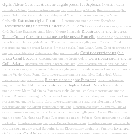
ciglia Fidene
Corsi ricostruzione unghie prezzi Tor Sapienza
Extension ciglia
Palombara Sabina
Corsi ricostruzione unghie prezzi Campo Marzio
Ricostruzione unghie
prezzi Ostia Lido
Ricostruzione unghie prezzi Marconi
Ricostruzione unghie Metro
Extension ciglia Tiburtina
Garbatella
Ricostruzione unghie prezzi Sacrofano
Ricostruzione unghie prezzi Castelnuovo Di Porto
Corsi ricostruzione unghie prezzi
Ricostruzione unghie prezzi
Città Giardino
Extension ciglia Metro Vittorio Emanuele
Tor de Quinto
Corsi ricostruzione unghie prezzi Formello
Extension ciglia Rocca di
Papa
Ricostruzione unghie Arco di Travertino
Extension ciglia prezzi Cocciano
Corsi
ricostruzione unghie prezzi Lepanto
Extension ciglia Ponte Linari Roma
Corsi ricostruzione
Corsi ricostruzione unghie
unghie prezzi Mandela
Extension ciglia prezzi Corcolle
prezzi Casal Boccone
Corsi ricostruzione unghie
Ricostruzione unghie Grotte Celoni
Colle Salario
Ricostruzione unghie prezzi Subiaco
Corsi ricostruzione Unghie San Saba
Ricostruzione unghie Pisoniano
Extension ciglia prezzi Litorale Romano
Corsi ricostruzione
unghie Via del Corso Roma
Corsi ricostruzione unghie prezzi Meto Baldo degli Ubaldi
Ricostruzione unghie Farnesina
Extension ciglia prezzi Vitinia
Corsi ricostruzione
Corsi ricostruzione Unghie Talenti Roma
unghie prezzi Rebibbia
Ricostruzione
unghie prezzi Metro Policlinico
Extension ciglia Subaugusta
Corsi ricostruzione unghie
Gerano
Ricostruzione unghie Subaugusta
Corsi ricostruzione unghie prezzi Cerenova
Corsi
ricostruzione unghie Roviano
Corsi ricostruzione unghie prezzi Eur Montagnola
Corsi
ricostruzione unghie Talenti
Extension ciglia Ripa
Ricostruzione unghie Camerata Nuova
Corsi ricostruzione unghie prezzi Isola Sacra
Extension ciglia prezzi Agosta
Ricostruzione
unghie prezzi Via Nazionale Roma
Ricostruzione unghie Subiaco
Corsi ricostruzione unghie
Riofreddo
Ricostruzione unghie prezzi Piazza Navona Roma
Ricostruzione unghie Corcolle
Extension
Ricostruzione unghie prezzi Barberini Roma
Ricostruzione unghie Tor Pagnotta
ciglia prezzi Casal Monastero
Ricostruzione unghie prezzi Torvajanica
Ricostruzione