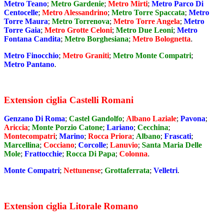
Metro Teano
;
Metro Gardenie
;
Metro Mirti
;
Metro Parco Di
Centocelle
;
Metro Alessandrino
;
Metro Torre Spaccata
;
Metro
Torre Maura
;
Metro Torrenova
;
Metro Torre Angela
;
Metro
Torre Gaia
;
Metro Grotte Celoni
;
Metro Due Leoni
;
Metro
Fontana Candita
;
Metro Borghesiana
;
Metro Bolognetta
.
Metro Finocchio
;
Metro Graniti
;
Metro Monte Compatri
;
Metro Pantano
.
Extension ciglia Castelli Romani
Genzano Di Roma
;
Castel Gandolfo
;
Albano Laziale
;
Pavona
;
Ariccia
;
Monte Porzio Catone
;
Lariano
;
Cecchina
;
Montecompatri
;
Marino
;
Rocca Priora
;
Albano
;
Frascati
;
Marcellina
;
Cocciano
;
Corcolle
;
Lanuvio
;
Santa Maria Delle
Mole
;
Frattocchie
;
Rocca Di Papa
;
Colonna
.
Monte Compatri
;
Nettunense
;
Grottaferrata
;
Velletri
.
Extension ciglia Litorale Romano