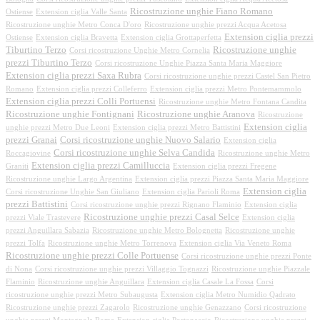
Ricostruzione unghie Fiano Romano
Ostiense
Extension ciglia Valle Santa
Ricostruzione unghie Metro Conca D'oro
Ricostruzione unghie prezzi Acqua Acetosa
Extension ciglia prezzi
Ostiense
Extension ciglia Bravetta
Extension ciglia Grottaperfetta
Tiburtino Terzo
Ricostruzione unghie
Corsi ricostruzione Unghie Metro Cornelia
prezzi Tiburtino Terzo
Corsi ricostruzione Unghie Piazza Santa Maria Maggiore
Extension ciglia prezzi Saxa Rubra
Corsi ricostruzione unghie prezzi Castel San Pietro
Romano
Extension ciglia prezzi Colleferro
Extension ciglia prezzi Metro Pontemammolo
Extension ciglia prezzi Colli Portuensi
Ricostruzione unghie Metro Fontana Candita
Ricostruzione unghie Fontignani
Ricostruzione unghie Aranova
Ricostruzione
Extension ciglia
unghie prezzi Metro Due Leoni
Extension ciglia prezzi Metro Battistini
prezzi Granai
Corsi ricostruzione unghie Nuovo Salario
Extension ciglia
Corsi ricostruzione unghie Selva Candida
Roccagiovine
Ricostruzione unghie Metro
Extension ciglia prezzi Camilluccia
Graniti
Extension ciglia prezzi Fregene
Ricostruzione unghie Largo Argentina
Extension ciglia prezzi Piazza Santa Maria Maggiore
Extension ciglia
Corsi ricostruzione Unghie San Giuliano
Extension ciglia Parioli Roma
prezzi Battistini
Corsi ricostruzione unghie prezzi Rignano Flaminio
Extension ciglia
Ricostruzione unghie prezzi Casal Selce
prezzi Viale Trastevere
Extension ciglia
prezzi Anguillara Sabazia
Ricostruzione unghie Metro Bolognetta
Ricostruzione unghie
prezzi Tolfa
Ricostruzione unghie Metro Torrenova
Extension ciglia Via Veneto Roma
Ricostruzione unghie prezzi Colle Portuense
Corsi ricostruzione unghie prezzi Ponte
di Nona
Corsi ricostruzione unghie prezzi Villaggio Tognazzi
Ricostruzione unghie Piazzale
Flaminio
Ricostruzione unghie Anguillara
Extension ciglia Casale La Fossa
Corsi
ricostruzione unghie prezzi Metro Subaugusta
Extension ciglia Metro Numidio Qadrato
Ricostruzione unghie prezzi Zagarolo
Ricostruzione unghie Genazzano
Corsi ricostruzione