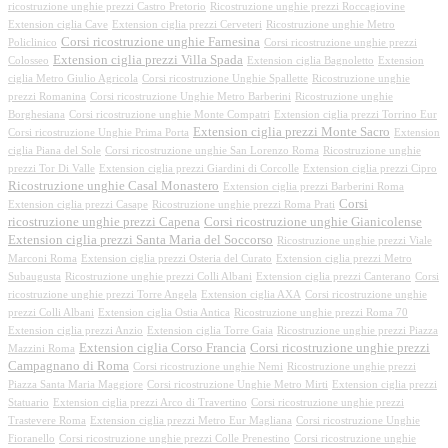
ricostruzione unghie prezzi Castro Pretorio
Ricostruzione unghie prezzi Roccagiovine
Extension ciglia Cave
Extension ciglia prezzi Cerveteri
Ricostruzione unghie Metro
Corsi ricostruzione unghie Farnesina
Policlinico
Corsi ricostruzione unghie prezzi
Extension ciglia prezzi Villa Spada
Colosseo
Extension ciglia Bagnoletto
Extension
ciglia Metro Giulio Agricola
Corsi ricostruzione Unghie Spallette
Ricostruzione unghie
prezzi Romanina
Corsi ricostruzione Unghie Metro Barberini
Ricostruzione unghie
Borghesiana
Corsi ricostruzione unghie Monte Compatri
Extension ciglia prezzi Torrino Eur
Extension ciglia prezzi Monte Sacro
Corsi ricostruzione Unghie Prima Porta
Extension
ciglia Piana del Sole
Corsi ricostruzione unghie San Lorenzo Roma
Ricostruzione unghie
prezzi Tor Di Valle
Extension ciglia prezzi Giardini di Corcolle
Extension ciglia prezzi Cipro
Ricostruzione unghie Casal Monastero
Extension ciglia prezzi Barberini Roma
Corsi
Extension ciglia prezzi Casape
Ricostruzione unghie prezzi Roma Prati
ricostruzione unghie prezzi Capena
Corsi ricostruzione unghie Gianicolense
Extension ciglia prezzi Santa Maria del Soccorso
Ricostruzione unghie prezzi Viale
Marconi Roma
Extension ciglia prezzi Osteria del Curato
Extension ciglia prezzi Metro
Subaugusta
Ricostruzione unghie prezzi Colli Albani
Extension ciglia prezzi Canterano
Corsi
ricostruzione unghie prezzi Torre Angela
Extension ciglia AXA
Corsi ricostruzione unghie
prezzi Colli Albani
Extension ciglia Ostia Antica
Ricostruzione unghie prezzi Roma 70
Extension ciglia prezzi Anzio
Extension ciglia Torre Gaia
Ricostruzione unghie prezzi Piazza
Extension ciglia Corso Francia
Corsi ricostruzione unghie prezzi
Mazzini Roma
Campagnano di Roma
Corsi ricostruzione unghie Nemi
Ricostruzione unghie prezzi
Piazza Santa Maria Maggiore
Corsi ricostruzione Unghie Metro Mirti
Extension ciglia prezzi
Statuario
Extension ciglia prezzi Arco di Travertino
Corsi ricostruzione unghie prezzi
Trastevere Roma
Extension ciglia prezzi Metro Eur Magliana
Corsi ricostruzione Unghie
Fioranello
Corsi ricostruzione unghie prezzi Colle Prenestino
Corsi ricostruzione unghie