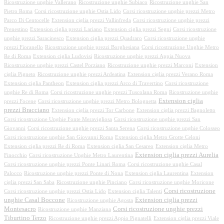
Ricostruzione unghie Vallerano
Ricostruzione unghie Subiaco
Ricostruzione unghie San
Pietro Roma
Corsi ricostruzione unghie Ostia Lido
Corsi ricostruzione unghie prezzi Metro
Parco Di Centocelle
Extension ciglia prezzi Vallinfreda
Corsi ricostruzione unghie prezzi
Prenestino
Extension ciglia prezzi Lariano
Extension ciglia prezzi Segni
Corsi ricostruzione
unghie prezzi Saracinesco
Extension ciglia prezzi Quadraro
Corsi ricostruzione unghie
prezzi Fioranello
Ricostruzione unghie prezzi Borghesiana
Corsi ricostruzione Unghie Metro
Re di Roma
Extension ciglia Ludovisi
Ricostruzione unghie prezzi Appia Nuova
Ricostruzione unghie prezzi Castel Porziano
Ricostruzione unghie prezzi Marconi
Extension
ciglia Pigneto
Ricostruzione unghie prezzi Ardeatina
Extension ciglia prezzi Verano Roma
Extension ciglia Pantheon
Extension ciglia prezzi Arco di Travertino
Corsi ricostruzione
unghie Re di Roma
Corsi ricostruzione unghie prezzi Tuscolana Roma
Ricostruzione unghie
Extension ciglia
prezzi Focene
Corsi ricostruzione unghie prezzi Metro Bolognetta
prezzi Bracciano
Extension ciglia prezzi Tor Carbone
Extension ciglia prezzi Bagnoletto
Corsi ricostruzione Unghie Fonte Meravigliosa
Corsi ricostruzione unghie prezzi San
Giovanni
Corsi ricostruzione unghie prezzi Santa Serena
Corsi ricostruzione unghie Colosseo
Corsi ricostruzione unghie San Giovanni Roma
Extension ciglia Metro Grotte Celoni
Extension ciglia prezzi Re di Roma
Extension ciglia San Cesareo
Extension ciglia Metro
Extension ciglia prezzi Aurelia
Finocchio
Corsi ricostruzione Unghie Metro Laurentina
Corsi ricostruzione unghie prezzi Ponte Linari Roma
Corsi ricostruzione unghie Casal
Palocco
Ricostruzione unghie prezzi Ponte di Nona
Extension ciglia Laurentina
Extension
ciglia prezzi San Saba
Ricostruzione unghie Pinciano
Corsi ricostruzione unghie Moricone
Corsi ricostruzione
Corsi ricostruzione unghie prezzi Ostia Lido
Extension ciglia Talenti
unghie Casal Boccone
Extension ciglia prezzi
Ricostruzione unghie Agosta
Montesacro
Corsi ricostruzione unghie prezzi
Ricostruzione unghie Manziana
Tiburtino Terzo
Ricostruzione unghie prezzi Appio Pignatelli
Extension ciglia prezzi Viale