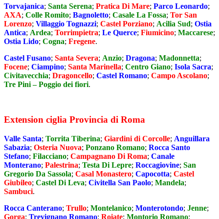
Torvajanica
;
Santa Serena
;
Pratica Di Mare
;
Parco Leonardo
;
AXA
;
Colle Romito
;
Bagnoletto
;
Casale La Fossa
;
Tor San
Lorenzo
;
Villaggio Tognazzi
;
Castel Porziano
;
Acilia Sud
;
Ostia
Antica
;
Ardea
;
Torrimpietra
;
Le Querce
;
Fiumicino
;
Maccarese
;
Ostia Lido
;
Cogna
;
Fregene
.
Castel Fusano
;
Santa Severa
;
Anzio
;
Dragona
;
Madonnetta
;
Focene
;
Ciampino
;
Santa Marinella
;
Centro Giano
;
Isola Sacra
;
Civitavecchia
;
Dragoncello
;
Castel Romano
;
Campo Ascolano
;
Tre Pini – Poggio dei fiori
.
Extension ciglia Provincia di Roma
Valle Santa
;
Torrita Tiberina
;
Giardini di Corcolle
;
Anguillara
Sabazia
;
Osteria Nuova
;
Ponzano Romano
;
Rocca Santo
Stefano
;
Filacciano
;
Campagnano Di Roma
;
Canale
Monterano
;
Palestrina
;
Testa Di Lepre
;
Roccagiovine
;
San
Gregorio Da Sassola
;
Casal Monastero
;
Capocotta
;
Castel
Giubileo
;
Castel Di Leva
;
Civitella San Paolo
;
Mandela
;
Sambuci
.
Rocca Canterano
;
Trullo
;
Montelanico
;
Monterotondo
;
Jenne
;
Gorga
;
Trevignano Romano
;
Roiate
;
Montorio Romano
;