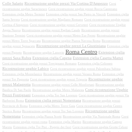
Colle Salario
Ricostruzione unghie prezzi Via Cortina D'Ampezzo
Corsi
ricostruzione unghie Saracinesco
Corsi ricostruzione unghie prezzi Rocca Canterano
Extension ciglia Metro Termini
Extension ciglia prezzi San Pietro in Vincoli
Extension ciglia
Santa Severa
Corsi ricostruzione unghie Magliano Romano
Corsi ricostruzione unghie prezzi
Cortina d'Ampezzo
Corsi ricostruzione unghie prezzi Cerveteri
Corsi ricostruzione Unghie
Appia Nuova
Ricostruzione unghie prezzi Paglian Casale
Ricostruzione unghie prezzi
Stazione Termini
Corsi ricostruzione unghie prezzi Metro Eur Fermi
Ricostruzione unghie
prezzi Metro Torre Spaccata
Ricostruzione unghie Piazza Navona Roma
Ricostruzione
Ricostruzione unghie prezzi La Giustiniana
unghie prezzi Spinaceto
Extension ciglia
Roma Centro
Extension ciglia
prezzi Pigneto
Ricostruzione unghie Lanuvio
prezzi Saxa Rubra
Extension ciglia Capena
Extension ciglia Casetta Mattei
Corsi ricostruzione unghie prezzi Trevignano Romano
Extension ciglia Colosseo
Ricostruzione unghie Labico
Corsi ricostruzione unghie prezzi Palombara Sabina
Extension ciglia Montelanico
Ricostruzione unghie prezzi Verano Roma
Extension ciglia
Ricostruzione unghie
prezzi Tor Pagnotta
Corsi ricostruzione unghie prezzi Trigoria
prezzi Malagrotta
Ricostruzione unghie prezzi Colle Monfortani
Ricostruzione unghie
Corsi ricostruzione Unghie
Basilica Di San Paolo
Ricostruzione unghie Metro Malatesta
Prezzi Fontignani
Extension ciglia Tor San Lorenzo
Corsi ricostruzione unghie prezzi Via
Extension ciglia prezzi Nomentana
Barberini Roma
Ricostruzione unghie prezzi
Provincie di Roma
Extension ciglia Metro Torre Gaia
Corsi ricostruzione unghie Centro
Ricostruzione unghie
Storico Roma
Ricostruzione unghie prezzi Tor San Lorenzo
Nomentana
Extension ciglia Piazza Scotti
Ricostruzione unghie Via Nazionale Roma
Corsi
ricostruzione unghie prezzi roma
Extension ciglia Marino
Ricostruzione unghie Campo
Marzio
Extension ciglia Tre Pini - Poggio dei fiori
Corsi ricostruzione unghie Grotte Celoni