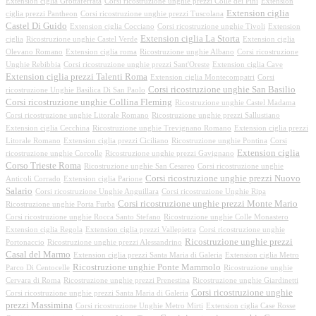
Extension ciglia Grottaferrata
Corsi ricostruzione unghie prezzi Colle dei Pini
Extension
Extension ciglia
ciglia prezzi Pantheon
Corsi ricostruzione unghie prezzi Tuscolana
Castel Di Guido
Extension ciglia Cocciano
Corsi ricostruzione unghie Tivoli
Extension
Extension ciglia La Storta
ciglia
Ricostruzione unghie Castel Verde
Extension ciglia
Olevano Romano
Extension ciglia roma
Ricostruzione unghie Albano
Corsi ricostruzione
Unghie Rebibbia
Corsi ricostruzione unghie prezzi Sant'Oreste
Extension ciglia Cave
Extension ciglia prezzi Talenti Roma
Extension ciglia Montecompatri
Corsi
Corsi ricostruzione unghie San Basilio
ricostruzione Unghie Basilica Di San Paolo
Corsi ricostruzione unghie Collina Fleming
Ricostruzione unghie Castel Madama
Corsi ricostruzione unghie Litorale Romano
Ricostruzione unghie prezzi Sallustiano
Extension ciglia Cecchina
Ricostruzione unghie Trevignano Romano
Extension ciglia prezzi
Litorale Romano
Extension ciglia prezzi Ciciliano
Ricostruzione unghie Pontina
Corsi
Extension ciglia
ricostruzione unghie Corcolle
Ricostruzione unghie prezzi Gavignano
Corso Trieste Roma
Ricostruzione unghie San Cesareo
Corsi ricostruzione unghie
Corsi ricostruzione unghie prezzi Nuovo
Anticoli Corrado
Extension ciglia Parione
Salario
Corsi ricostruzione Unghie Anguillara
Corsi ricostruzione Unghie Ripa
Corsi ricostruzione unghie prezzi Monte Mario
Ricostruzione unghie Porta Furba
Corsi ricostruzione unghie Rocca Santo Stefano
Ricostruzione unghie Colle Monastero
Extension ciglia Regola
Extension ciglia prezzi Vallepietra
Corsi ricostruzione unghie
Ricostruzione unghie prezzi
Portonaccio
Ricostruzione unghie prezzi Alessandrino
Casal del Marmo
Extension ciglia prezzi Santa Maria di Galeria
Extension ciglia Metro
Ricostruzione unghie Ponte Mammolo
Parco Di Centocelle
Ricostruzione unghie
Cervara di Roma
Ricostruzione unghie prezzi Prenestina
Ricostruzione unghie Giardinetti
Corsi ricostruzione unghie
Corsi ricostruzione unghie prezzi Santa Maria di Galeria
prezzi Massimina
Corsi ricostruzione Unghie Metro Mirti
Extension ciglia Case Rosse