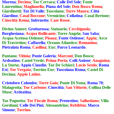
Morena
;
Decima
;
Tor Cervara
;
Colle Del Sole
;
Fonte
Laurentina
;
Maglianella
;
Piana del Sole
;
Don Bosco Roma
;
Giardinetti
;
Tor Di Valle
;
Tuscolano
;
Torre Maura
;
Città
Giardino
;
Casal Boccone
;
Vermicino
;
Collatina
;
Casal Bertone
;
Cinecittà Roma
;
Infernetto
;
Case Rosse
.
Divino Amore
;
Grottarossa
;
Statuario
;
Cecchignola
;
Borghesiana
;
Acqua Bullicante
;
Torre Angela
;
San Saba
;
Acqua Acetosa Ostiense
;
Pisana
;
Fonte Ostiense
;
Appia
;
Arco
Di Travertino
;
Caffarella
;
Oceano Atlantico
;
Romanina
;
Pietralata Roma
;
Casilina
;
Eur
;
Parco Leonardo
.
Pantano
;
Vitinia
;
Ponte Galeria
;
Marconi
;
Don Bosco
;
Ardeatino
;
Castel Verde
;
Prima Porta
;
Colli Aniene
;
Anagnina
;
La Storta
;
Appio Claudio
;
Tor De Schiavi
;
Lucio Sestio
;
Roma
Est
;
Tor Vergata
;
Torrino Eur
;
Tuscolana Roma
;
Castel Di
Decima
;
Appio Latino
.
Cristoforo Colombo
;
Torre Gaia
;
Ponte Di Nona
;
Roma 70
;
Malagrotta
;
Tor Carbone
;
Cinecittà
;
San Vittorio
;
Collina Delle
Muse
;
Ardeatina
.
Tor Pagnotta
;
Tor Fiscale Roma
;
Prenestino
;
Sallustiano
;
Villa
Gordiani
;
Colle Dei Pini
;
Alessandrino
;
Rebibbia
;
Marco
Simone
;
Torrino
.