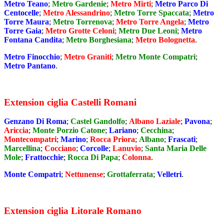
Metro Teano
;
Metro Gardenie
;
Metro Mirti
;
Metro Parco Di
Centocelle
;
Metro Alessandrino
;
Metro Torre Spaccata
;
Metro
Torre Maura
;
Metro Torrenova
;
Metro Torre Angela
;
Metro
Torre Gaia
;
Metro Grotte Celoni
;
Metro Due Leoni
;
Metro
Fontana Candita
;
Metro Borghesiana
;
Metro Bolognetta
.
Metro Finocchio
;
Metro Graniti
;
Metro Monte Compatri
;
Metro Pantano
.
Extension ciglia Castelli Romani
Genzano Di Roma
;
Castel Gandolfo
;
Albano Laziale
;
Pavona
;
Ariccia
;
Monte Porzio Catone
;
Lariano
;
Cecchina
;
Montecompatri
;
Marino
;
Rocca Priora
;
Albano
;
Frascati
;
Marcellina
;
Cocciano
;
Corcolle
;
Lanuvio
;
Santa Maria Delle
Mole
;
Frattocchie
;
Rocca Di Papa
;
Colonna
.
Monte Compatri
;
Nettunense
;
Grottaferrata
;
Velletri
.
Extension ciglia Litorale Romano