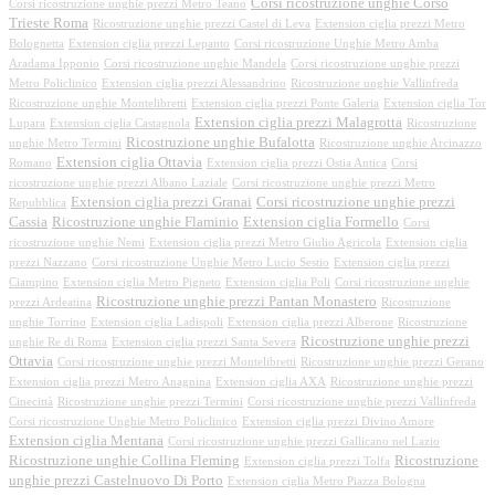
Corsi ricostruzione unghie Corso
Corsi ricostruzione unghie prezzi Metro Teano
Trieste Roma
Ricostruzione unghie prezzi Castel di Leva
Extension ciglia prezzi Metro
Bolognetta
Extension ciglia prezzi Lepanto
Corsi ricostruzione Unghie Metro Amba
Aradama Ipponio
Corsi ricostruzione unghie Mandela
Corsi ricostruzione unghie prezzi
Metro Policlinico
Extension ciglia prezzi Alessandrino
Ricostruzione unghie Vallinfreda
Ricostruzione unghie Montelibretti
Extension ciglia prezzi Ponte Galeria
Extension ciglia Tor
Extension ciglia prezzi Malagrotta
Lupara
Extension ciglia Castagnola
Ricostruzione
Ricostruzione unghie Bufalotta
unghie Metro Termini
Ricostruzione unghie Arcinazzo
Extension ciglia Ottavia
Romano
Extension ciglia prezzi Ostia Antica
Corsi
ricostruzione unghie prezzi Albano Laziale
Corsi ricostruzione unghie prezzi Metro
Extension ciglia prezzi Granai
Corsi ricostruzione unghie prezzi
Repubblica
Cassia
Ricostruzione unghie Flaminio
Extension ciglia Formello
Corsi
ricostruzione unghie Nemi
Extension ciglia prezzi Metro Giulio Agricola
Extension ciglia
prezzi Nazzano
Corsi ricostruzione Unghie Metro Lucio Sestio
Extension ciglia prezzi
Ciampino
Extension ciglia Metro Pigneto
Extension ciglia Poli
Corsi ricostruzione unghie
Ricostruzione unghie prezzi Pantan Monastero
prezzi Ardeatina
Ricostruzione
unghie Torrino
Extension ciglia Ladispoli
Extension ciglia prezzi Alberone
Ricostruzione
Ricostruzione unghie prezzi
unghie Re di Roma
Extension ciglia prezzi Santa Severa
Ottavia
Corsi ricostruzione unghie prezzi Montelibretti
Ricostruzione unghie prezzi Gerano
Extension ciglia prezzi Metro Anagnina
Extension ciglia AXA
Ricostruzione unghie prezzi
Cinecittà
Ricostruzione unghie prezzi Termini
Corsi ricostruzione unghie prezzi Vallinfreda
Corsi ricostruzione Unghie Metro Policlinico
Extension ciglia prezzi Divino Amore
Extension ciglia Mentana
Corsi ricostruzione unghie prezzi Gallicano nel Lazio
Ricostruzione unghie Collina Fleming
Ricostruzione
Extension ciglia prezzi Tolfa
unghie prezzi Castelnuovo Di Porto
Extension ciglia Metro Piazza Bologna