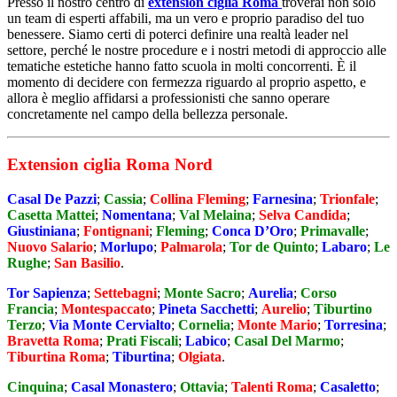
Presso il nostro centro di
extension ciglia Roma
troverai non solo
un team di esperti affabili, ma un vero e proprio paradiso del tuo
benessere. Siamo certi di poterci definire una realtà leader nel
settore, perché le nostre procedure e i nostri metodi di approccio alle
tematiche estetiche hanno fatto scuola in molti concorrenti. È il
momento di decidere con fermezza riguardo al proprio aspetto, e
allora è meglio affidarsi a professionisti che sanno operare
concretamente nel campo della bellezza personale.
Extension ciglia Roma Nord
Casal De Pazzi
;
Cassia
;
Collina Fleming
;
Farnesina
;
Trionfale
;
Casetta Mattei
;
Nomentana
;
Val Melaina
;
Selva Candida
;
Giustiniana
;
Fontignani
;
Fleming
;
Conca D’Oro
;
Primavalle
;
Nuovo Salario
;
Morlupo
;
Palmarola
;
Tor de Quinto
;
Labaro
;
Le
Rughe
;
San Basilio
.
Tor Sapienza
;
Settebagni
;
Monte Sacro
;
Aurelia
;
Corso
Francia
;
Montespaccato
;
Pineta Sacchetti
;
Aurelio
;
Tiburtino
Terzo
;
Via Monte Cervialto
;
Cornelia
;
Monte Mario
;
Torresina
;
Bravetta Roma
;
Prati Fiscali
;
Labico
;
Casal Del Marmo
;
Tiburtina Roma
;
Tiburtina
;
Olgiata
.
Cinquina
;
Casal Monastero
;
Ottavia
;
Talenti Roma
;
Casaletto
;