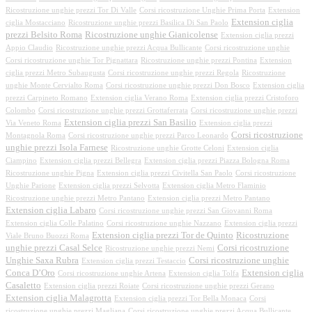
Ricostruzione unghie prezzi Tor Di Valle
Corsi ricostruzione Unghie Prima Porta
Extension
Extension ciglia
ciglia Mostacciano
Ricostruzione unghie prezzi Basilica Di San Paolo
prezzi Belsito Roma
Ricostruzione unghie Gianicolense
Extension ciglia prezzi
Appio Claudio
Ricostruzione unghie prezzi Acqua Bullicante
Corsi ricostruzione unghie
Corsi ricostruzione unghie Tor Pignattara
Ricostruzione unghie prezzi Pontina
Extension
ciglia prezzi Metro Subaugusta
Corsi ricostruzione unghie prezzi Regola
Ricostruzione
unghie Monte Cervialto Roma
Corsi ricostruzione unghie prezzi Don Bosco
Extension ciglia
prezzi Carpineto Romano
Extension ciglia Verano Roma
Extension ciglia prezzi Cristoforo
Colombo
Corsi ricostruzione unghie prezzi Grottaferrata
Corsi ricostruzione unghie prezzi
Extension ciglia prezzi San Basilio
Via Veneto Roma
Extension ciglia prezzi
Corsi ricostruzione
Montagnola Roma
Corsi ricostruzione unghie prezzi Parco Leonardo
unghie prezzi Isola Farnese
Ricostruzione unghie Grotte Celoni
Extension ciglia
Ciampino
Extension ciglia prezzi Bellegra
Extension ciglia prezzi Piazza Bologna Roma
Ricostruzione unghie Pigna
Extension ciglia prezzi Civitella San Paolo
Corsi ricostruzione
Unghie Parione
Extension ciglia prezzi Selvotta
Extension ciglia Metro Flaminio
Ricostruzione unghie prezzi Metro Pantano
Extension ciglia prezzi Metro Pantano
Extension ciglia Labaro
Corsi ricostruzione unghie prezzi San Giovanni Roma
Extension ciglia Colle Palatino
Corsi ricostruzione unghie Nazzano
Extension ciglia prezzi
Extension ciglia prezzi Tor de Quinto
Ricostruzione
Viale Bruno Buozzi Roma
unghie prezzi Casal Selce
Corsi ricostruzione
Ricostruzione unghie prezzi Nemi
Unghie Saxa Rubra
Corsi ricostruzione unghie
Extension ciglia prezzi Testaccio
Conca D’Oro
Extension ciglia
Corsi ricostruzione unghie Artena
Extension ciglia Tolfa
Casaletto
Extension ciglia prezzi Roiate
Corsi ricostruzione unghie prezzi Gerano
Extension ciglia Malagrotta
Extension ciglia prezzi Tor Bella Monaca
Corsi
ricostruzione unghie prezzi Magliana
Corsi ricostruzione unghie prezzi Acqua Bullicante