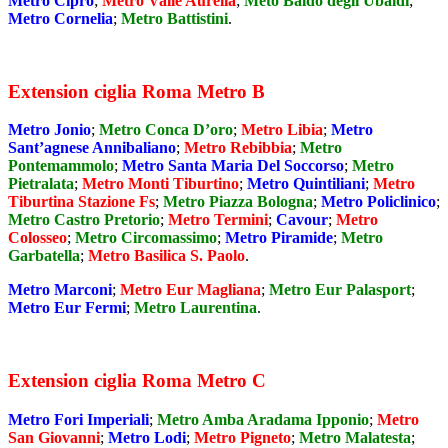
Metro Cipro
;
Metro Valle Aurelia
;
Meto Baldo degli Ubaldi
;
Metro Cornelia
;
Metro Battistini
.
Extension ciglia Roma Metro B
Metro Jonio
;
Metro Conca D’oro
;
Metro Libia
;
Metro
Sant’agnese Annibaliano
;
Metro Rebibbia
;
Metro
Pontemammolo
;
Metro Santa Maria Del Soccorso
;
Metro
Pietralata
;
Metro Monti Tiburtino
;
Metro Quintiliani
;
Metro
Tiburtina Stazione Fs
;
Metro Piazza Bologna
;
Metro Policlinico
;
Metro Castro Pretorio
;
Metro Termini
;
Cavour
;
Metro
Colosseo
;
Metro Circomassimo
;
Metro Piramide
;
Metro
Garbatella
;
Metro Basilica S. Paolo
.
Metro Marconi
;
Metro Eur Magliana
;
Metro Eur Palasport
;
Metro Eur Fermi
;
Metro Laurentina
.
Extension ciglia Roma Metro C
Metro Fori Imperiali
;
Metro Amba Aradama Ipponio
;
Metro
San Giovanni
;
Metro Lodi
;
Metro Pigneto
;
Metro Malatesta
;