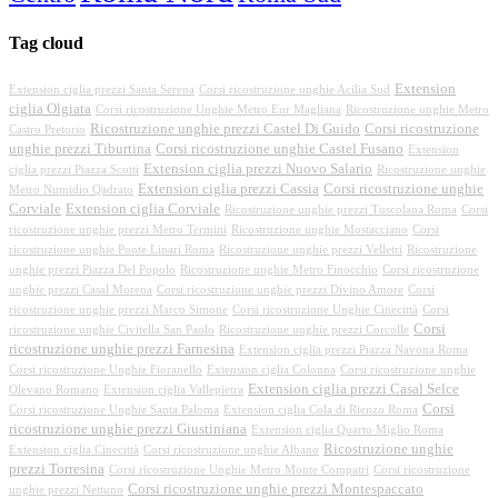
Tag cloud
Extension
Extension ciglia prezzi Santa Serena
Corsi ricostruzione unghie Acilia Sud
ciglia Olgiata
Corsi ricostruzione Unghie Metro Eur Magliana
Ricostruzione unghie Metro
Ricostruzione unghie prezzi Castel Di Guido
Corsi ricostruzione
Castro Pretorio
unghie prezzi Tiburtina
Corsi ricostruzione unghie Castel Fusano
Extension
Extension ciglia prezzi Nuovo Salario
ciglia prezzi Piazza Scotti
Ricostruzione unghie
Extension ciglia prezzi Cassia
Corsi ricostruzione unghie
Metro Numidio Qadrato
Corviale
Extension ciglia Corviale
Ricostruzione unghie prezzi Tuscolana Roma
Corsi
ricostruzione unghie prezzi Metro Termini
Ricostruzione unghie Mostacciano
Corsi
ricostruzione unghie Ponte Linari Roma
Ricostruzione unghie prezzi Velletri
Ricostruzione
unghie prezzi Piazza Del Popolo
Ricostruzione unghie Metro Finocchio
Corsi ricostruzione
unghie prezzi Casal Morena
Corsi ricostruzione unghie prezzi Divino Amore
Corsi
ricostruzione unghie prezzi Marco Simone
Corsi ricostruzione Unghie Cinecittà
Corsi
Corsi
ricostruzione unghie Civitella San Paolo
Ricostruzione unghie prezzi Corcolle
ricostruzione unghie prezzi Farnesina
Extension ciglia prezzi Piazza Navona Roma
Corsi ricostruzione Unghie Fioranello
Extension ciglia Colonna
Corsi ricostruzione unghie
Extension ciglia prezzi Casal Selce
Olevano Romano
Extension ciglia Vallepietra
Corsi
Corsi ricostruzione Unghie Santa Paloma
Extension ciglia Cola di Rienzo Roma
ricostruzione unghie prezzi Giustiniana
Extension ciglia Quarto Miglio Roma
Ricostruzione unghie
Extension ciglia Cinecittà
Corsi ricostruzione unghie Albano
prezzi Torresina
Corsi ricostruzione Unghie Metro Monte Compatri
Corsi ricostruzione
Corsi ricostruzione unghie prezzi Montespaccato
unghie prezzi Nettuno