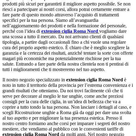
prodotti più sicuri per garantirti il migliore aspetto possibile. Se non
riesci a partecipare ai nostri corsi, allora potrai certamente entrare a
fare parte di questo mondo attraverso l’acquisto di trattamenti
specifici per la tua persona. Siamo all’avanguardia
nell’aggiornamento dei prodotti e nella formazione del personale,
perché con l’idea di
extension ciglia Roma Nord
vogliamo dare
una scossa a tutto il mercato. Da noi arrivano clienti di qualsiasi
tipologia, a partire dagli occasionali fino a chi vuole una regolare
cura del proprio aspetto estetico. È chiaro che è meglio scegliere la
garanzia e la certezza dei risultati, anziché tentare la sorte con offerte
magari più economiche ma potenzialmente rischiose per la tua
salute. Entrando a fare parte della nostra clientela non ti pentirai di
tutti i miglioramenti che ti mostreremo nel tuo aspetto.
Il nostro negozio specializzato in
extension ciglia Roma Nord
è
noto in tutto il territorio della provincia per l’estrema convenienza e i
grandi risultati che otteniamo. Da noi trovi facilmente ciò che ti
serve per decorare al meglio le tue unghie, come anche preziosi
consigli per la cura delle ciglia, in un’idea di bellezza che va a
coprire a tutto tondo la tua persona. Non lasciare i dettagli al caso, e
scegli Ricostruzione unghie a Roma già da oggi per dare una svolta
al tuo aspetto e per migliorare la tua presenza estetica. Presso il
nostro centro forniamo anche corsi per imparare i segreti del nostro
mestiere, che vendiamo al pubblico con le convenienti tariffe di
extension ciglia Roma Nord
da molti anni. Nel nostro negozio