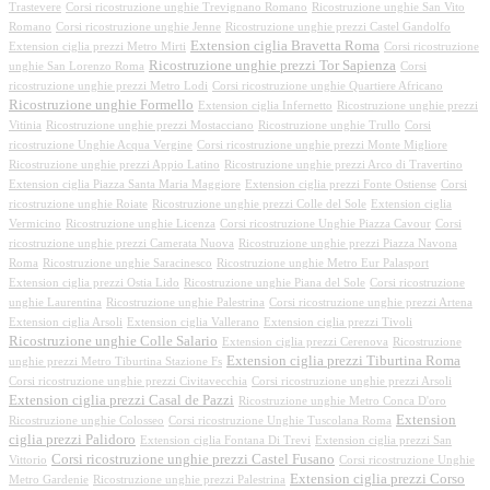
Trastevere
Corsi ricostruzione unghie Trevignano Romano
Ricostruzione unghie San Vito
Romano
Corsi ricostruzione unghie Jenne
Ricostruzione unghie prezzi Castel Gandolfo
Extension ciglia Bravetta Roma
Extension ciglia prezzi Metro Mirti
Corsi ricostruzione
Ricostruzione unghie prezzi Tor Sapienza
unghie San Lorenzo Roma
Corsi
ricostruzione unghie prezzi Metro Lodi
Corsi ricostruzione unghie Quartiere Africano
Ricostruzione unghie Formello
Extension ciglia Infernetto
Ricostruzione unghie prezzi
Vitinia
Ricostruzione unghie prezzi Mostacciano
Ricostruzione unghie Trullo
Corsi
ricostruzione Unghie Acqua Vergine
Corsi ricostruzione unghie prezzi Monte Migliore
Ricostruzione unghie prezzi Appio Latino
Ricostruzione unghie prezzi Arco di Travertino
Extension ciglia Piazza Santa Maria Maggiore
Extension ciglia prezzi Fonte Ostiense
Corsi
ricostruzione unghie Roiate
Ricostruzione unghie prezzi Colle del Sole
Extension ciglia
Vermicino
Ricostruzione unghie Licenza
Corsi ricostruzione Unghie Piazza Cavour
Corsi
ricostruzione unghie prezzi Camerata Nuova
Ricostruzione unghie prezzi Piazza Navona
Roma
Ricostruzione unghie Saracinesco
Ricostruzione unghie Metro Eur Palasport
Extension ciglia prezzi Ostia Lido
Ricostruzione unghie Piana del Sole
Corsi ricostruzione
unghie Laurentina
Ricostruzione unghie Palestrina
Corsi ricostruzione unghie prezzi Artena
Extension ciglia Arsoli
Extension ciglia Vallerano
Extension ciglia prezzi Tivoli
Ricostruzione unghie Colle Salario
Extension ciglia prezzi Cerenova
Ricostruzione
Extension ciglia prezzi Tiburtina Roma
unghie prezzi Metro Tiburtina Stazione Fs
Corsi ricostruzione unghie prezzi Civitavecchia
Corsi ricostruzione unghie prezzi Arsoli
Extension ciglia prezzi Casal de Pazzi
Ricostruzione unghie Metro Conca D'oro
Extension
Ricostruzione unghie Colosseo
Corsi ricostruzione Unghie Tuscolana Roma
ciglia prezzi Palidoro
Extension ciglia Fontana Di Trevi
Extension ciglia prezzi San
Corsi ricostruzione unghie prezzi Castel Fusano
Vittorio
Corsi ricostruzione Unghie
Extension ciglia prezzi Corso
Metro Gardenie
Ricostruzione unghie prezzi Palestrina