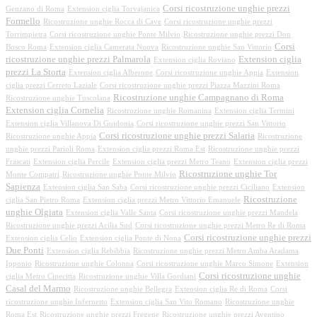
Corsi ricostruzione unghie prezzi
Genzano di Roma
Extension ciglia Torvajanica
Formello
Ricostruzione unghie Rocca di Cave
Corsi ricostruzione unghie prezzi
Torrimpietra
Corsi ricostruzione unghie Ponte Milvio
Ricostruzione unghie prezzi Don
Corsi
Bosco Roma
Extension ciglia Camerata Nuova
Ricostruzione unghie San Vittorio
ricostruzione unghie prezzi Palmarola
Extension ciglia
Extension ciglia Roviano
prezzi La Storta
Extension ciglia Alberone
Corsi ricostruzione unghie Appia
Extension
ciglia prezzi Cerreto Laziale
Corsi ricostruzione unghie prezzi Piazza Mazzini Roma
Ricostruzione unghie Campagnano di Roma
Ricostruzione unghie Tuscolana
Extension ciglia Cornelia
Ricostruzione unghie Romanina
Extension ciglia Termini
Extension ciglia Villanova Di Guidonia
Corsi ricostruzione unghie prezzi San Vittorio
Corsi ricostruzione unghie prezzi Salaria
Ricostruzione unghie Appia
Ricostruzione
unghie prezzi Parioli Roma
Extension ciglia prezzi Roma Est
Ricostruzione unghie prezzi
Frascati
Extension ciglia Percile
Extension ciglia prezzi Metro Teano
Extension ciglia prezzi
Ricostruzione unghie Tor
Monte Compatri
Ricostruzione unghie Ponte Milvio
Sapienza
Extension ciglia San Saba
Corsi ricostruzione unghie prezzi Ciciliano
Extension
Ricostruzione
ciglia San Pietro Roma
Extension ciglia prezzi Metro Vittorio Emanuele
unghie Olgiata
Extension ciglia Valle Santa
Corsi ricostruzione unghie prezzi Mandela
Ricostruzione unghie prezzi Acilia Sud
Corsi ricostruzione unghie prezzi Metro Re di Roma
Corsi ricostruzione unghie prezzi
Extension ciglia Celio
Extension ciglia Ponte di Nona
Due Ponti
Extension ciglia Rebibbia
Ricostruzione unghie prezzi Metro Amba Aradama
Ipponio
Ricostruzione unghie Colonna
Corsi ricostruzione unghie Marco Simone
Extension
Corsi ricostruzione unghie
ciglia Metro Cinecitta
Ricostruzione unghie Villa Gordiani
Casal del Marmo
Ricostruzione unghie Bellegra
Extension ciglia Re di Roma
Corsi
ricostruzione unghie Infernetto
Extension ciglia San Vito Romano
Ricostruzione unghie
Roma Est
Ricostruzione unghie prezzi Fregene
Ricostruzione unghie prezzi Aventino