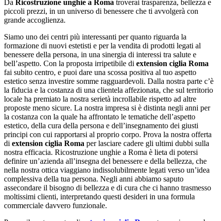
Da
Ricostruzione unghie a Roma
troverai trasparenza, bellezza e
piccoli prezzi, in un universo di benessere che ti avvolgerà con
grande accoglienza.
Siamo uno dei centri più interessanti per quanto riguarda la
formazione di nuovi estetisti e per la vendita di prodotti legati al
benessere della persona, in una sinergia di interessi tra salute e
bell’aspetto. Con la proposta irripetibile di
extension ciglia Roma
fai subito centro, e puoi dare una scossa positiva al tuo aspetto
estetico senza investire somme ragguardevoli. Dalla nostra parte c’è
la fiducia e la costanza di una clientela affezionata, che sul territorio
locale ha premiato la nostra serietà incrollabile rispetto ad altre
proposte meno sicure. La nostra impresa si è distinta negli anni per
la costanza con la quale ha affrontato le tematiche dell’aspetto
estetico, della cura della persona e dell’insegnamento dei giusti
principi con cui rapportarsi al proprio corpo. Prova la nostra offerta
di
extension ciglia Roma
per lasciare cadere gli ultimi dubbi sulla
nostra efficacia. Ricostruzione unghie a Roma è lieta di potersi
definire un’azienda all’insegna del benessere e della bellezza, che
nella nostra ottica viaggiano indissolubilmente legati verso un’idea
complessiva della tua persona. Negli anni abbiamo saputo
assecondare il bisogno di bellezza e di cura che ci hanno trasmesso
moltissimi clienti, interpretando questi desideri in una formula
commerciale davvero funzionale.