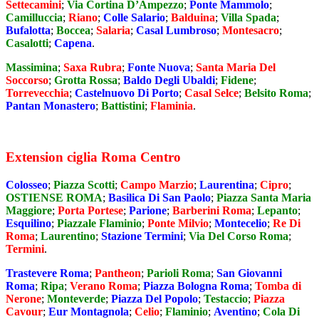
Settecamini
;
Via Cortina D’Ampezzo
;
Ponte Mammolo
;
Camilluccia
;
Riano
;
Colle Salario
;
Balduina
;
Villa Spada
;
Bufalotta
;
Boccea
;
Salaria
;
Casal Lumbroso
;
Montesacro
;
Casalotti
;
Capena
.
Massimina
;
Saxa Rubra
;
Fonte Nuova
;
Santa Maria Del
Soccorso
;
Grotta Rossa
;
Baldo Degli Ubaldi
;
Fidene
;
Torrevecchia
;
Castelnuovo Di Porto
;
Casal Selce
;
Belsito Roma
;
Pantan Monastero
;
Battistini
;
Flaminia
.
Extension ciglia Roma Centro
Colosseo
;
Piazza Scotti
;
Campo Marzio
;
Laurentina
;
Cipro
;
OSTIENSE ROMA
;
Basilica Di San Paolo
;
Piazza Santa Maria
Maggiore
;
Porta Portese
;
Parione
;
Barberini Roma
;
Lepanto
;
Esquilino
;
Piazzale Flaminio
;
Ponte Milvio
;
Montecelio
;
Re Di
Roma
;
Laurentino
;
Stazione Termini
;
Via Del Corso Roma
;
Termini
.
Trastevere Roma
;
Pantheon
;
Parioli Roma
;
San Giovanni
Roma
;
Ripa
;
Verano Roma
;
Piazza Bologna Roma
;
Tomba di
Nerone
;
Monteverde
;
Piazza Del Popolo
;
Testaccio
;
Piazza
Cavour
;
Eur Montagnola
;
Celio
;
Flaminio
;
Aventino
;
Cola Di