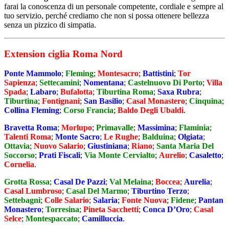
farai la conoscenza di un personale competente, cordiale e sempre al
tuo servizio, perché crediamo che non si possa ottenere bellezza
senza un pizzico di simpatia.
Extension ciglia Roma Nord
Ponte Mammolo
;
Fleming
;
Montesacro
;
Battistini
;
Tor
Sapienza
;
Settecamini
;
Nomentana
;
Castelnuovo Di Porto
;
Villa
Spada
;
Labaro
;
Bufalotta
;
Tiburtina Roma
;
Saxa Rubra
;
Tiburtina
;
Fontignani
;
San Basilio
;
Casal Monastero
;
Cinquina
;
Collina Fleming
;
Corso Francia
;
Baldo Degli Ubaldi
.
Bravetta Roma
;
Morlupo
;
Primavalle
;
Massimina
;
Flaminia
;
Talenti Roma
;
Monte Sacro
;
Le Rughe
;
Balduina
;
Olgiata
;
Ottavia
;
Nuovo Salario
;
Giustiniana
;
Riano
;
Santa Maria Del
Soccorso
;
Prati Fiscali
;
Via Monte Cervialto
;
Aurelio
;
Casaletto
;
Cornelia
.
Grotta Rossa
;
Casal De Pazzi
;
Val Melaina
;
Boccea
;
Aurelia
;
Casal Lumbroso
;
Casal Del Marmo
;
Tiburtino Terzo
;
Settebagni
;
Colle Salario
;
Salaria
;
Fonte Nuova
;
Fidene
;
Pantan
Monastero
;
Torresina
;
Pineta Sacchetti
;
Conca D’Oro
;
Casal
Selce
;
Montespaccato
;
Camilluccia
.