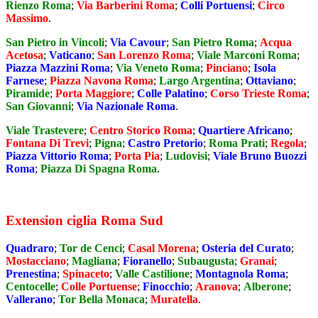
Rienzo Roma
;
Via Barberini Roma
;
Colli Portuensi
;
Circo
Massimo
.
San Pietro in Vincoli
;
Via Cavour
;
San Pietro Roma
;
Acqua
Acetosa
;
Vaticano
;
San Lorenzo Roma
;
Viale Marconi Roma
;
Piazza Mazzini Roma
;
Via Veneto Roma
;
Pinciano
;
Isola
Farnese
;
Piazza Navona Roma
;
Largo Argentina
;
Ottaviano
;
Piramide
;
Porta Maggiore
;
Colle Palatino
;
Corso Trieste Roma
;
San Giovanni
;
Via Nazionale Roma
.
Viale Trastevere
;
Centro Storico Roma
;
Quartiere Africano
;
Fontana Di Trevi
;
Pigna
;
Castro Pretorio
;
Roma Prati
;
Regola
;
Piazza Vittorio Roma
;
Porta Pia
;
Ludovisi
;
Viale Bruno Buozzi
Roma
;
Piazza Di Spagna Roma
.
Extension ciglia Roma Sud
Quadraro
;
Tor de Cenci
;
Casal Morena
;
Osteria del Curato
;
Mostacciano
;
Magliana
;
Fioranello
;
Subaugusta
;
Granai
;
Prenestina
;
Spinaceto
;
Valle Castilione
;
Montagnola Roma
;
Centocelle
;
Colle Portuense
;
Finocchio
;
Aranova
;
Alberone
;
Vallerano
;
Tor Bella Monaca
;
Muratella
.