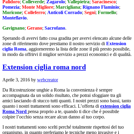
Palidoro
;
Colleverde
;
Zagarolo
;
Vallepietra
;
Saracinesco
;
Pomezia
;
Monte Migliore
;
Marcigliana
;
Rignano Flaminio
;
Moricone
;
Colleferro
;
Anticoli Corrado
;
Segni
;
Formello
;
Monteflavio
.
Gavignano
;
Gerano
;
Sacrofano
.
Sperando di avervi fatto cosa gradita per avervi elencato alcune delle
zone di riferimento dove prestiamo il nostro servizio di
Extension
ciglia Roma
, aggiorneremo la lista delle zone il più presto possibile,
in modo da offrirvi il miglior servizio a prezzi economici e di qualità.
Extension ciglia roma nord
Aprile 3, 2016
by
webcreator
Da Ricostruzione unghie a Roma la convenienza è sempre
accompagnata da un solido risultato, che potrai sfoggiare tra gli
amici lasciando di stucco tutti quanti. I nostri prezzi sono bassi, tanto
quanto i nostri trattamenti sono efficaci. L’offerta di
extension ciglia
Roma Nord
pensa proprio a te, quando ti dice che è possibile
colpire l’occhio senza recare alcun danno al tuo corpo.
I nostri trattamenti sono scelti perché totalmente rispettosi del tuo
organismo, in quanto preferiamo le tecniche meno invasive e i