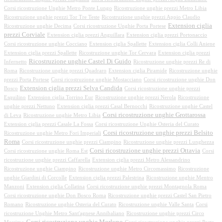
Corsi ricostruzione Unghie Metro Ponte Lungo
Ricostruzione unghie prezzi Metro Libia
Ricostruzione unghie prezzi Tor Tre Teste
Ricostruzione unghie prezzi Appio Claudio
Extension ciglia
Ricostruzione unghie Decima
Corsi ricostruzione Unghie Porta Portese
prezzi Corviale
Extension ciglia prezzi Anguillara
Extension ciglia prezzi Portonaccio
Corsi ricostruzione unghie Cocciano
Extension ciglia Spallette
Extension ciglia Colli Aniene
Extension ciglia prezzi Spallette
Ricostruzione unghie Tor Cervara
Extension ciglia prezzi
Ricostruzione unghie Castel Di Guido
Infernetto
Ricostruzione unghie prezzi Re di
Roma
Ricostruzione unghie prezzi Quadraro
Extension ciglia Piramide
Ricostruzione unghie
prezzi Porta Portese
Corsi ricostruzione unghie Mostacciano
Corsi ricostruzione unghie Don
Extension ciglia prezzi Selva Candida
Bosco
Corsi ricostruzione unghie prezzi
Esquilino
Extension ciglia Torrino Eur
Ricostruzione unghie prezzi Nerola
Ricostruzione
unghie prezzi Nettuno
Extension ciglia prezzi Casal Bernocchi
Ricostruzione unghie Castel
Corsi ricostruzione unghie Grottarossa
di Leva
Ricostruzione unghie Metro Libia
Extension ciglia prezzi Casale La Fossa
Corsi ricostruzione Unghie Osteria del Curato
Corsi ricostruzione unghie prezzi Belsito
Ricostruzione unghie Metro Fori Imperiali
Roma
Corsi ricostruzione unghie prezzi Ciampino
Ricostruzione unghie prezzi Lunghezza
Corsi ricostruzione unghie prezzi Ottavia
Corsi ricostruzione unghie Roma Est
Corsi
ricostruzione unghie prezzi Caffarella
Extension ciglia prezzi Metro Alessandrino
Ricostruzione unghie Ciampino
Ricostruzione unghie Metro Circomassimo
Ricostruzione
unghie Giardini di Corcolle
Extension ciglia prezzi Palestrina
Ricostruzione unghie Mentro
Manzoni
Extension ciglia Collatina
Corsi ricostruzione unghie prezzi Montagnola Roma
Corsi ricostruzione unghie Don Bosco Roma
Ricostruzione unghie prezzi Castel San Pietro
Romano
Ricostruzione unghie Osteria del Curato
Ricostruzione unghie Valle Santa
Corsi
ricostruzione Unghie Metro Sant'agnese Annibaliano
Ricostruzione unghie prezzi Circo
Corsi ricostruzione unghie Morlupo