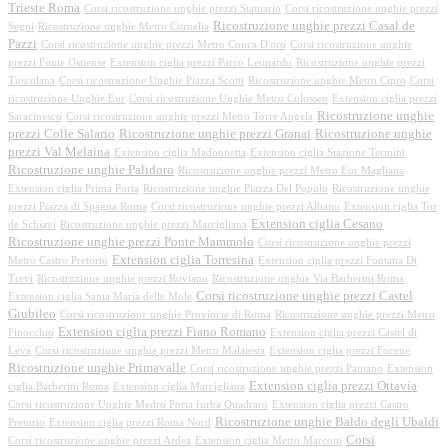
Trieste Roma
Corsi ricostruzione unghie prezzi Statuario
Corsi ricostruzione unghie prezzi
Ricostruzione unghie prezzi Casal de
Segni
Ricostruzione unghie Metro Cornelia
Pazzi
Corsi ricostruzione unghie prezzi Metro Conca D'oro
Corsi ricostruzione unghie
prezzi Fonte Ostiense
Extension ciglia prezzi Parco Leonardo
Ricostruzione unghie prezzi
Tuscolana
Corsi ricostruzione Unghie Piazza Scotti
Ricostruzione unghie Metro Cipro
Corsi
ricostruzione Unghie Eur
Corsi ricostruzione Unghie Metro Colosseo
Extension ciglia prezzi
Ricostruzione unghie
Saracinesco
Corsi ricostruzione unghie prezzi Metro Torre Angela
prezzi Colle Salario
Ricostruzione unghie prezzi Granai
Ricostruzione unghie
prezzi Val Melaina
Extension ciglia Madonnetta
Extension ciglia Stazione Termini
Ricostruzione unghie Palidoro
Ricostruzione unghie prezzi Metro Eur Magliana
Extension ciglia Prima Porta
Ricostruzione unghie Piazza Del Popolo
Ricostruzione unghie
prezzi Piazza di Spagna Roma
Corsi ricostruzione unghie prezzi Albano
Extension ciglia Tor
Extension ciglia Cesano
de Schiavi
Ricostruzione unghie prezzi Marcigliana
Ricostruzione unghie prezzi Ponte Mammolo
Corsi ricostruzione unghie prezzi
Extension ciglia Torresina
Metro Castro Pretorio
Extension ciglia prezzi Fontana Di
Trevi
Ricostruzione unghie prezzi Roviano
Ricostruzione unghie Via Barberini Roma
Corsi ricostruzione unghie prezzi Castel
Extension ciglia Santa Maria delle Mole
Giubileo
Corsi ricostruzione unghie Provincie di Roma
Ricostruzione unghie prezzi Metro
Extension ciglia prezzi Fiano Romano
Finocchio
Extension ciglia prezzi Castel di
Leva
Corsi ricostruzione unghie prezzi Metro Malatesta
Extension ciglia prezzi Focene
Ricostruzione unghie Primavalle
Corsi ricostruzione unghie prezzi Pantano
Extension
Extension ciglia prezzi Ottavia
ciglia Barberini Roma
Extension ciglia Marcigliana
Corsi ricostruzione Unghie Medro Porta furba Quadraro
Extension ciglia prezzi Castro
Ricostruzione unghie Baldo degli Ubaldi
Pretorio
Extension ciglia prezzi Roma Nord
Corsi
Corsi ricostruzione unghie prezzi Ardea
Extension ciglia Metro Marconi