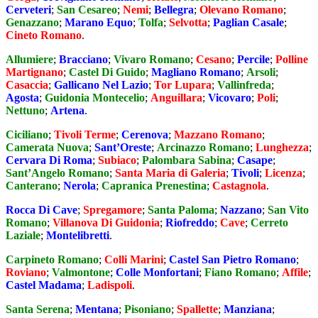
Cerveteri
;
San Cesareo
;
Nemi
;
Bellegra
;
Olevano Romano
;
Genazzano
;
Marano Equo
;
Tolfa
;
Selvotta
;
Paglian Casale
;
Cineto Romano
.
Allumiere
;
Bracciano
;
Vivaro Romano
;
Cesano
;
Percile
;
Polline
Martignano
;
Castel Di Guido
;
Magliano Romano
;
Arsoli
;
Casaccia
;
Gallicano Nel Lazio
;
Tor Lupara
;
Vallinfreda
;
Agosta
;
Guidonia Montecelio
;
Anguillara
;
Vicovaro
;
Poli
;
Nettuno
;
Artena
.
Ciciliano
;
Tivoli Terme
;
Cerenova
;
Mazzano Romano
;
Camerata Nuova
;
Sant’Oreste
;
Arcinazzo Romano
;
Lunghezza
;
Cervara Di Roma
;
Subiaco
;
Palombara Sabina
;
Casape
;
Sant’Angelo Romano
;
Santa Maria di Galeria
;
Tivoli
;
Licenza
;
Canterano
;
Nerola
;
Capranica Prenestina
;
Castagnola
.
Rocca Di Cave
;
Spregamore
;
Santa Paloma
;
Nazzano
;
San Vito
Romano
;
Villanova Di Guidonia
;
Riofreddo
;
Cave
;
Cerreto
Laziale
;
Montelibretti
.
Carpineto Romano
;
Colli Marini
;
Castel San Pietro Romano
;
Roviano
;
Valmontone
;
Colle Monfortani
;
Fiano Romano
;
Affile
;
Castel Madama
;
Ladispoli
.
Santa Serena
;
Mentana
;
Pisoniano
;
Spallette
;
Manziana
;