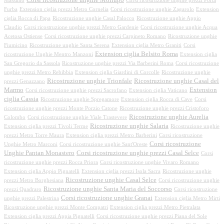
Massimo
Corsi ricostruzione unghie prezzi Porta
Furba
Extension ciglia prezzi Metro Cornelia
Corsi ricostruzione unghie Zagarolo
Extension
ciglia Rocca di Papa
Ricostruzione unghie Casal Palocco
Ricostruzione unghie Appio
Claudio
Corsi ricostruzione unghie prezzi Metro Gardenie
Corsi ricostruzione unghie Acqua
Acetosa Ostiense
Corsi ricostruzione unghie prezzi Carpineto Romano
Ricostruzione unghie
Fiumicino
Ricostruzione unghie Santa Serena
Extension ciglia Metro Graniti
Corsi
Extension ciglia Belsito Roma
ricostruzione Unghie Mentro Manzoni
Extension ciglia
San Gregorio da Sassola
Ricostruzione unghie prezzi Via Barberini Roma
Corsi ricostruzione
unghie prezzi Metro Rebibbia
Extension ciglia Giardini di Corcolle
Ricostruzione unghie
Ricostruzione unghie Trionfale
Ricostruzione unghie Casal del
prezzi Genazzano
Marmo
Extension
Corsi ricostruzione unghie prezzi Sacrofano
Extension ciglia Vaticano
ciglia Cassia
Ricostruzione unghie Spregamore
Extension ciglia Rocca di Cave
Corsi
ricostruzione unghie prezzi Monte Porzio Catone
Ricostruzione unghie prezzi Cristoforo
Ricostruzione unghie Aurelia
Colombo
Corsi ricostruzione unghie Viale Trastevere
Ricostruzione unghie Salaria
Extension ciglia prezzi Tivoli Terme
Ricostruzione unghie
prezzi Metro Torre Maura
Extension ciglia prezzi Metro Barberini
Corsi ricostruzione
Corsi ricostruzione
Unghie Metro Marconi
Corsi ricostruzione unghie Sant'Oreste
Unghie Pantan Monastero
Corsi ricostruzione unghie prezzi Casal Selce
Corsi
ricostruzione unghie prezzi Rocca Priora
Corsi ricostruzione unghie Vivaro Romano
Extension ciglia Appio Pignatelli
Extension ciglia prezzi Isola Sacra
Ricostruzione unghie
Ricostruzione unghie Casal Selce
prezzi Metro Borghesiana
Corsi ricostruzione unghie
Ricostruzione unghie Santa Maria del Soccorso
prezzi Quadraro
Corsi ricostruzione
Corsi ricostruzione unghie Granai
unghie prezzi Palestrina
Extension ciglia Metro Mirti
Ricostruzione unghie prezzi Monte Compatri
Extension ciglia prezzi Metro Pietralata
Extension ciglia prezzi Appia Pignatelli
Corsi ricostruzione unghie prezzi Piana del Sole