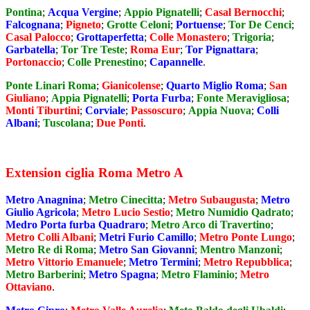
Pontina
;
Acqua Vergine
;
Appio Pignatelli
;
Casal Bernocchi
;
Falcognana
;
Pigneto
;
Grotte Celoni
;
Portuense
;
Tor De Cenci
;
Casal Palocco
;
Grottaperfetta
;
Colle Monastero
;
Trigoria
;
Garbatella
;
Tor Tre Teste
;
Roma Eur
;
Tor Pignattara
;
Portonaccio
;
Colle Prenestino
;
Capannelle
.
Ponte Linari Roma
;
Gianicolense
;
Quarto Miglio Roma
;
San
Giuliano
;
Appia Pignatelli
;
Porta Furba
;
Fonte Meravigliosa
;
Monti Tiburtini
;
Corviale
;
Passoscuro
;
Appia Nuova
;
Colli
Albani
;
Tuscolana
;
Due Ponti
.
Extension ciglia Roma Metro A
Metro Anagnina
;
Metro Cinecitta
;
Metro Subaugusta
;
Metro
Giulio Agricola
;
Metro Lucio Sestio
;
Metro Numidio Qadrato
;
Medro Porta furba Quadraro
;
Metro Arco di Travertino
;
Metro Colli Albani
;
Metri Furio Camillo
;
Metro Ponte Lungo
;
Metro Re di Roma
;
Metro San Giovanni
;
Mentro Manzoni
;
Metro Vittorio Emanuele
;
Metro Termini
;
Metro Repubblica
;
Metro Barberini
;
Metro Spagna
;
Metro Flaminio
;
Metro
Ottaviano
.