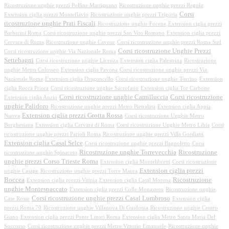
Ricostruzione unghie prezzi Polline Martignano
Ricostruzione unghie prezzi Regola
Corsi
Extension ciglia prezzi Monteflavio
Ricostruzione unghie prezzi Trigoria
ricostruzione unghie Prati Fiscali
Ricostruzione unghie Focene
Extension ciglia prezzi
Barberini Roma
Corsi ricostruzione unghie prezzi San Vito Romano
Extension ciglia prezzi
Cervara di Roma
Ricostruzione unghie Cavour
Corsi ricostruzione unghie prezzi Roma Sud
Corsi ricostruzione Unghie Prezzi
Corsi ricostruzione unghie Via Nazionale Roma
Settebagni
Corsi ricostruzione unghie Licenza
Extension ciglia Palestrina
Ricostruzione
unghie Metro Colosseo
Extension ciglia Pavona
Corsi ricostruzione unghie prezzi Via
Nazionale Roma
Extension ciglia Dragoncello
Corsi ricostruzione unghie Torrino
Extension
ciglia Rocca Priora
Corsi ricostruzione unghie Sacrofano
Extension ciglia Tor Carbone
Corsi ricostruzione unghie Camilluccia
Corsi ricostruzione
Extension ciglia Anzio
unghie Palidoro
Ricostruzione unghie prezzi Metro Pietralata
Extension ciglia Appia
Extension ciglia prezzi Grotta Rossa
Nuova
Corsi ricostruzione Unghie Metro
Borghesiana
Extension ciglia Cervara di Roma
Corsi ricostruzione Unghie Metro Libia
Corsi
ricostruzione unghie prezzi Parioli Roma
Ricostruzione unghie prezzi Villa Gordiani
Extension ciglia Casal Selce
Corsi ricostruzione unghie prezzi Bagnoletto
Corsi
Ricostruzione unghie Torrevecchia
Ricostruzione
ricostruzione unghie Spinaceto
unghie prezzi Corso Trieste Roma
Extension ciglia Montelibretti
Corsi ricostruzione
Extension ciglia prezzi
unghie Casape
Ricostruzione unghie prezzi Torre Maura
Boccea
Ricostruzione
Extension ciglia prezzi Vitinia
Extension ciglia Casal Morena
unghie Montespaccato
Extension ciglia prezzi Colle Monastero
Ricostruzione unghie
Corsi ricostruzione unghie prezzi Casal Lumbroso
Case Rosse
Extension ciglia
prezzi Roma 70
Ricostruzione unghie Villanova Di Guidonia
Ricostruzione unghie Centro
Giano
Extension ciglia prezzi Ponte Linari Roma
Extension ciglia Metro Santa Maria Del
Soccorso
Corsi ricostruzione unghie prezzi Metro Vittorio Emanuele
Ricostruzione unghie