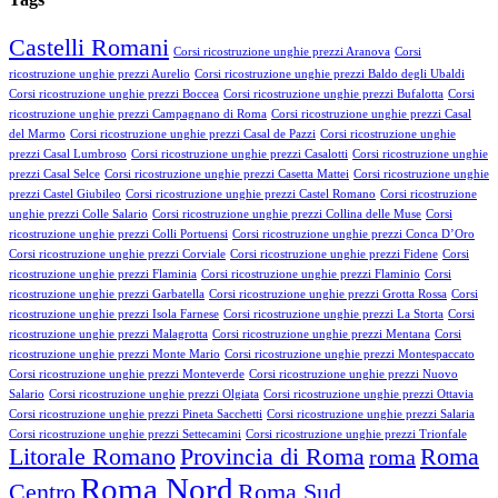
Castelli Romani
Corsi ricostruzione unghie prezzi Aranova
Corsi
ricostruzione unghie prezzi Aurelio
Corsi ricostruzione unghie prezzi Baldo degli Ubaldi
Corsi ricostruzione unghie prezzi Boccea
Corsi ricostruzione unghie prezzi Bufalotta
Corsi
ricostruzione unghie prezzi Campagnano di Roma
Corsi ricostruzione unghie prezzi Casal
del Marmo
Corsi ricostruzione unghie prezzi Casal de Pazzi
Corsi ricostruzione unghie
prezzi Casal Lumbroso
Corsi ricostruzione unghie prezzi Casalotti
Corsi ricostruzione unghie
prezzi Casal Selce
Corsi ricostruzione unghie prezzi Casetta Mattei
Corsi ricostruzione unghie
prezzi Castel Giubileo
Corsi ricostruzione unghie prezzi Castel Romano
Corsi ricostruzione
unghie prezzi Colle Salario
Corsi ricostruzione unghie prezzi Collina delle Muse
Corsi
ricostruzione unghie prezzi Colli Portuensi
Corsi ricostruzione unghie prezzi Conca D’Oro
Corsi ricostruzione unghie prezzi Corviale
Corsi ricostruzione unghie prezzi Fidene
Corsi
ricostruzione unghie prezzi Flaminia
Corsi ricostruzione unghie prezzi Flaminio
Corsi
ricostruzione unghie prezzi Garbatella
Corsi ricostruzione unghie prezzi Grotta Rossa
Corsi
ricostruzione unghie prezzi Isola Farnese
Corsi ricostruzione unghie prezzi La Storta
Corsi
ricostruzione unghie prezzi Malagrotta
Corsi ricostruzione unghie prezzi Mentana
Corsi
ricostruzione unghie prezzi Monte Mario
Corsi ricostruzione unghie prezzi Montespaccato
Corsi ricostruzione unghie prezzi Monteverde
Corsi ricostruzione unghie prezzi Nuovo
Salario
Corsi ricostruzione unghie prezzi Olgiata
Corsi ricostruzione unghie prezzi Ottavia
Corsi ricostruzione unghie prezzi Pineta Sacchetti
Corsi ricostruzione unghie prezzi Salaria
Corsi ricostruzione unghie prezzi Settecamini
Corsi ricostruzione unghie prezzi Trionfale
Litorale Romano
Provincia di Roma
Roma
roma
Roma Nord
Centro
Roma Sud