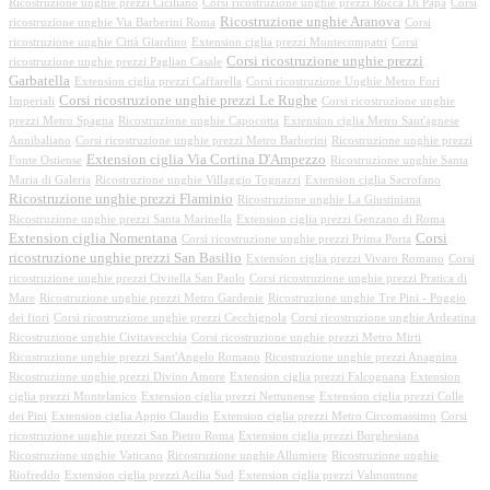
Ricostruzione unghie prezzi Ciciliano
Corsi ricostruzione unghie prezzi Rocca Di Papa
Corsi
Ricostruzione unghie Aranova
ricostruzione unghie Via Barberini Roma
Corsi
ricostruzione unghie Città Giardino
Extension ciglia prezzi Montecompatri
Corsi
Corsi ricostruzione unghie prezzi
ricostruzione unghie prezzi Paglian Casale
Garbatella
Extension ciglia prezzi Caffarella
Corsi ricostruzione Unghie Metro Fori
Corsi ricostruzione unghie prezzi Le Rughe
Imperiali
Corsi ricostruzione unghie
prezzi Metro Spagna
Ricostruzione unghie Capocotta
Extension ciglia Metro Sant'agnese
Annibaliano
Corsi ricostruzione unghie prezzi Metro Barberini
Ricostruzione unghie prezzi
Extension ciglia Via Cortina D'Ampezzo
Fonte Ostiense
Ricostruzione unghie Santa
Maria di Galeria
Ricostruzione unghie Villaggio Tognazzi
Extension ciglia Sacrofano
Ricostruzione unghie prezzi Flaminio
Ricostruzione unghie La Giustiniana
Ricostruzione unghie prezzi Santa Marinella
Extension ciglia prezzi Genzano di Roma
Extension ciglia Nomentana
Corsi
Corsi ricostruzione unghie prezzi Prima Porta
ricostruzione unghie prezzi San Basilio
Extension ciglia prezzi Vivaro Romano
Corsi
ricostruzione unghie prezzi Civitella San Paolo
Corsi ricostruzione unghie prezzi Pratica di
Mare
Ricostruzione unghie prezzi Metro Gardenie
Ricostruzione unghie Tre Pini - Poggio
dei fiori
Corsi ricostruzione unghie prezzi Cecchignola
Corsi ricostruzione unghie Ardeatina
Ricostruzione unghie Civitavecchia
Corsi ricostruzione unghie prezzi Metro Mirti
Ricostruzione unghie prezzi Sant'Angelo Romano
Ricostruzione unghie prezzi Anagnina
Ricostruzione unghie prezzi Divino Amore
Extension ciglia prezzi Falcognana
Extension
ciglia prezzi Montelanico
Extension ciglia prezzi Nettunense
Extension ciglia prezzi Colle
dei Pini
Extension ciglia Appio Claudio
Extension ciglia prezzi Metro Circomassimo
Corsi
ricostruzione unghie prezzi San Pietro Roma
Extension ciglia prezzi Borghesiana
Ricostruzione unghie Vaticano
Ricostruzione unghie Allumiere
Ricostruzione unghie
Riofreddo
Extension ciglia prezzi Acilia Sud
Extension ciglia prezzi Valmontone