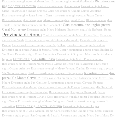
Ricostruzione
Ricostruzione unghie prezzi Metro Lodi
Extension ciglia prezzi Maglianella
unghie prezzi Farnesina
Corsi ricostruzione unghie Vaticano
Extension ciglia Centro
Giano
Ricostruzione unghie Bravetta
Corsi ricostruzione Unghie Campo Ascolano
Ricostruzione unghie Santa Paloma
Corsi ricostruzione unghie prezzi Piazza Cavour
Ricostruzione unghie Falcognana
Ricostruzione unghie prezzi Tivoli
Ricostruzione unghie
Corsi ricostruzione unghie prezzi
Torrita Tiberina
Ricostruzione unghie Capannelle
Casal Monastero
Extension ciglia Metro Malatesta
Extension ciglia Via Barberini Roma
Provincia di Roma
Corsi ricostruzione Unghie Metro Conca D'oro
Extension
ciglia Castel Verde
Extension ciglia prezzi Guidonia Montecelio
Extension ciglia prezzi
Parione
Corsi ricostruzione unghie prezzi Anguillara
Ricostruzione unghie Ardeatino
Extension ciglia prezzi Piazza di Spagna Roma
Corsi ricostruzione unghie prezzi Basilica Di
San Paolo
Extension ciglia Fonte Laurentina
Extension ciglia prezzi Metro Amba Aradama
Extension ciglia Grotta Rossa
Ipponio
Extension ciglia Metro Pontemammolo
Ricostruzione unghie prezzi Monte Porzio Catone
Extension ciglia Ardeatino
Extension
ciglia Oceano Atlantico
Ricostruzione unghie Metro Fontana Candita
Extension ciglia prezzi
Ricostruzione unghie
Via Nazionale Roma
Corsi ricostruzione unghie prezzi Spregamore
prezzi Via Monte Cervialto
Extension ciglia prezzi Percile
Extension ciglia Metro Torre
Maura
Extension ciglia San Giuliano
Ricostruzione unghie prezzi Olevano Romano
Ricostruzione unghie Marino
Corsi ricostruzione unghie Focene
Extension ciglia Ostia Lido
Corsi ricostruzione unghie Frattocchie
Ricostruzione unghie prezzi Metro Bolognetta
Ricostruzione unghie prezzi Lariano
Corsi ricostruzione unghie prezzi Tuscolano
Extension
ciglia Trullo
Ricostruzione unghie Metro Bolognetta
Corsi ricostruzione unghie Arco di
Extension ciglia prezzi Morlupo
Travertino
Extension ciglia prezzi Cogna
Ricostruzione unghie Viale Marconi Roma
Corsi ricostruzione unghie prezzi Castel Porziano
Extension ciglia prezzi San Gregorio da Sassola
Ricostruzione unghie Metro Santa Maria Del