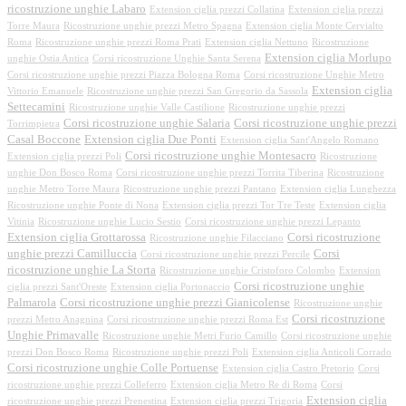
ricostruzione unghie Labaro
Extension ciglia prezzi Collatina
Extension ciglia prezzi
Torre Maura
Ricostruzione unghie prezzi Metro Spagna
Extension ciglia Monte Cervialto
Roma
Ricostruzione unghie prezzi Roma Prati
Extension ciglia Nettuno
Ricostruzione
Extension ciglia Morlupo
unghie Ostia Antica
Corsi ricostruzione Unghie Santa Serena
Corsi ricostruzione unghie prezzi Piazza Bologna Roma
Corsi ricostruzione Unghie Metro
Extension ciglia
Vittorio Emanuele
Ricostruzione unghie prezzi San Gregorio da Sassola
Settecamini
Ricostruzione unghie Valle Castilione
Ricostruzione unghie prezzi
Corsi ricostruzione unghie Salaria
Corsi ricostruzione unghie prezzi
Torrimpietra
Casal Boccone
Extension ciglia Due Ponti
Extension ciglia Sant'Angelo Romano
Corsi ricostruzione unghie Montesacro
Extension ciglia prezzi Poli
Ricostruzione
unghie Don Bosco Roma
Corsi ricostruzione unghie prezzi Torrita Tiberina
Ricostruzione
unghie Metro Torre Maura
Ricostruzione unghie prezzi Pantano
Extension ciglia Lunghezza
Ricostruzione unghie Ponte di Nona
Extension ciglia prezzi Tor Tre Teste
Extension ciglia
Vitinia
Ricostruzione unghie Lucio Sestio
Corsi ricostruzione unghie prezzi Lepanto
Extension ciglia Grottarossa
Corsi ricostruzione
Ricostruzione unghie Filacciano
unghie prezzi Camilluccia
Corsi
Corsi ricostruzione unghie prezzi Percile
ricostruzione unghie La Storta
Ricostruzione unghie Cristoforo Colombo
Extension
Corsi ricostruzione unghie
ciglia prezzi Sant'Oreste
Extension ciglia Portonaccio
Palmarola
Corsi ricostruzione unghie prezzi Gianicolense
Ricostruzione unghie
Corsi ricostruzione
prezzi Metro Anagnina
Corsi ricostruzione unghie prezzi Roma Est
Unghie Primavalle
Ricostruzione unghie Metri Furio Camillo
Corsi ricostruzione unghie
prezzi Don Bosco Roma
Ricostruzione unghie prezzi Poli
Extension ciglia Anticoli Corrado
Corsi ricostruzione unghie Colle Portuense
Extension ciglia Castro Pretorio
Corsi
ricostruzione unghie prezzi Colleferro
Extension ciglia Metro Re di Roma
Corsi
Extension ciglia
ricostruzione unghie prezzi Prenestina
Extension ciglia prezzi Trigoria