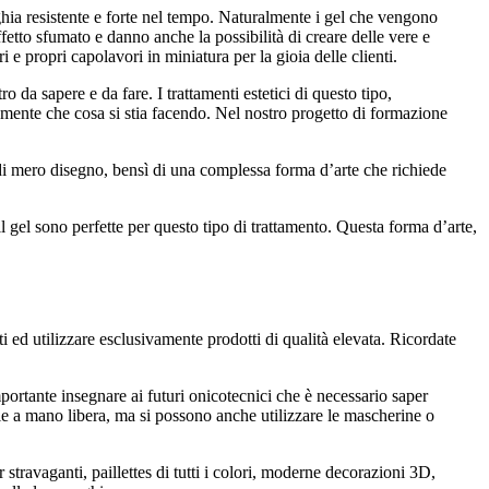
nghia resistente e forte nel tempo. Naturalmente i gel che vengono
etto sfumato e danno anche la possibilità di creare delle vere e
i e propri capolavori in miniatura per la gioia delle clienti.
 da sapere e da fare. I trattamenti estetici di questo tipo,
amente che cosa si stia facendo. Nel nostro progetto di formazione
a di mero disegno, bensì di una complessa forma d’arte che richiede
l gel sono perfette per questo tipo di trattamento. Questa forma d’arte,
i ed utilizzare esclusivamente prodotti di qualità elevata. Ricordate
mportante insegnare ai futuri onicotecnici che è necessario saper
hie a mano libera, ma si possono anche utilizzare le mascherine o
r stravaganti, paillettes di tutti i colori, moderne decorazioni 3D,