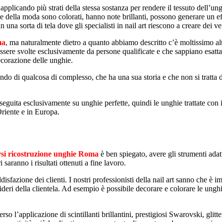
applicando più strati della stessa sostanza per rendere il tessuto dell’u
e della moda sono colorati, hanno note brillanti, possono generare un eff
una sorta di tela dove gli specialisti in nail art riescono a creare dei ver
ma
, ma naturalmente dietro a quanto abbiamo descritto c’è moltissimo altro
ssere svolte esclusivamente da persone qualificate e che sappiano esatt
decorazione delle unghie.
lando di qualcosa di complesso, che ha una sua storia e che non si tratt
eguita esclusivamente su unghie perfette, quindi le unghie trattate con i
Oriente e in Europa.
rsi ricostruzione unghie Roma
è ben spiegato, avere gli strumenti adatt
 saranno i risultati ottenuti a fine lavoro.
isfazione dei clienti. I nostri professionisti della nail art sanno che è i
esideri della clientela. Ad esempio è possibile decorare e colorare le ung
rso l’applicazione di scintillanti brillantini, prestigiosi Swarovski, glitte