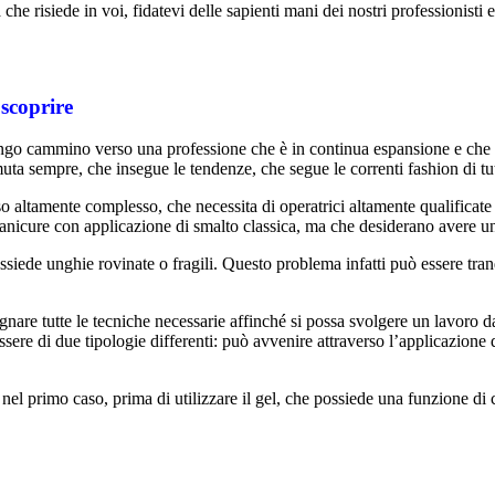
 che risiede in voi, fidatevi delle sapienti mani dei nostri professionisti 
 scoprire
l lungo cammino verso una professione che è in continua espansione e che
a sempre, che insegue le tendenze, che segue le correnti fashion di tut
 altamente complesso, che necessita di operatrici altamente qualificate 
anicure con applicazione di smalto classica, ma che desiderano avere un
ossiede unghie rovinate o fragili. Questo problema infatti può essere tra
gnare tutte le tecniche necessarie affinché si possa svolgere un lavoro da 
ssere di due tipologie differenti: può avvenire attraverso l’applicazione 
nel primo caso, prima di utilizzare il gel, che possiede una funzione di c