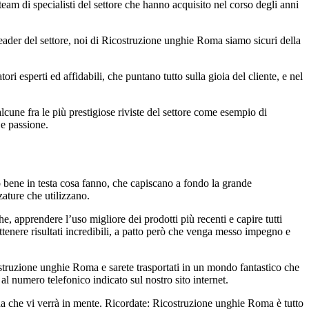
 team di specialisti del settore che hanno acquisito nel corso degli anni
 leader del settore, noi di Ricostruzione unghie Roma siamo sicuri della
i esperti ed affidabili, che puntano tutto sulla gioia del cliente, e nel
alcune fra le più prestigiose riviste del settore come esempio di
 e passione.
no bene in testa cosa fanno, che capiscano a fondo la grande
zature che utilizzano.
e, apprendere l’uso migliore dei prodotti più recenti e capire tutti
ottenere risultati incredibili, a patto però che venga messo impegno e
costruzione unghie Roma e sarete trasportati in un mondo fantastico che
 al numero telefonico indicato sul nostro sito internet.
anda che vi verrà in mente. Ricordate: Ricostruzione unghie Roma è tutto