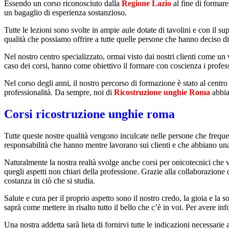
Essendo un corso riconosciuto dalla
Regione Lazio
al fine di formare
un bagaglio di esperienza sostanzioso.
Tutte le lezioni sono svolte in ampie aule dotate di tavolini e con il s
qualità che possiamo offrire a tutte quelle persone che hanno deciso di
Nel nostro centro specializzato, ormai visto dai nostri clienti come un 
caso dei corsi, hanno come obiettivo il formare con coscienza i profes
Nel corso degli anni, il nostro percorso di formazione è stato al centro 
professionalità. Da sempre, noi di
Ricostruzione unghie Roma
abbiam
Corsi ricostruzione unghie roma
Tutte queste nostre qualità vengono inculcate nelle persone che frequen
responsabilità che hanno mentre lavorano sui clienti e che abbiano una 
Naturalmente la nostra realtà svolge anche corsi per onicotecnici che vo
quegli aspetti non chiari della professione. Grazie alla collaborazione 
costanza in ciò che si studia.
Salute e cura per il proprio aspetto sono il nostro credo, la gioia e l
saprà come mettere in risalto tutto il bello che c’è in voi. Per avere in
Una nostra addetta sarà lieta di fornirvi tutte le indicazioni necessar