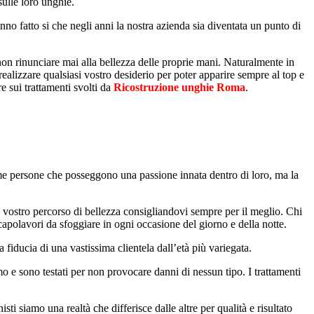
sulle loro unghie.
no fatto si che negli anni la nostra azienda sia diventata un punto di
non rinunciare mai alla bellezza delle proprie mani. Naturalmente in
realizzare qualsiasi vostro desiderio per poter apparire sempre al top e
e sui trattamenti svolti da
Ricostruzione unghie Roma
.
ime persone che posseggono una passione innata dentro di loro, ma la
el vostro percorso di bellezza consigliandovi sempre per il meglio. Chi
i capolavori da sfoggiare in ogni occasione del giorno e della notte.
 fiducia di una vastissima clientela dall’età più variegata.
mo e sono testati per non provocare danni di nessun tipo. I trattamenti
ti siamo una realtà che differisce dalle altre per qualità e risultato