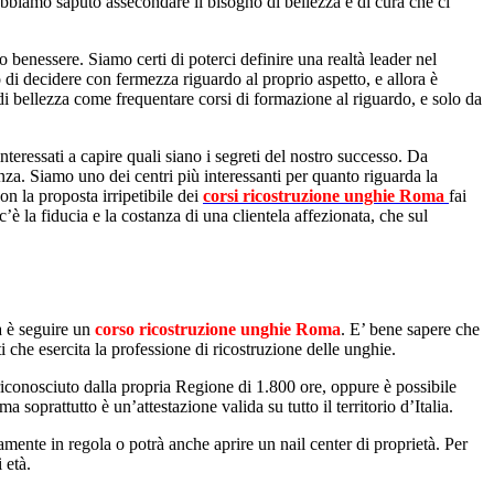
abbiamo saputo assecondare il bisogno di bellezza e di cura che ci
o benessere. Siamo certi di poterci definire una realtà leader nel
 di decidere con fermezza riguardo al proprio aspetto, e allora è
di bellezza come frequentare corsi di formazione al riguardo, e solo da
, interessati a capire quali siano i segreti del nostro successo. Da
za. Siamo uno dei centri più interessanti per quanto riguarda la
Con la proposta irripetibile dei
corsi ricostruzione unghie Roma
fai
è la fiducia e la costanza di una clientela affezionata, che sul
a è seguire un
corso ricostruzione unghie Roma
. E’ bene sapere che
ti che esercita la professione di ricostruzione delle unghie.
riconosciuto dalla propria Regione di 1.800 ore, oppure è possibile
soprattutto è un’attestazione valida su tutto il territorio d’Italia.
mente in regola o potrà anche aprire un nail center di proprietà. Per
 età.