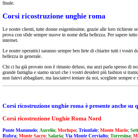
finale.
Corsi ricostruzione unghie roma
Le nostre clienti, tutte donne esigentissime, grazie alle loro richieste s
prova con sfide sempre nuove in nome della bellezza. Per sapere tutto
internet.
Le nostre operatrici saranno sempre ben liete di chiarire tutti i vostri
bellezza in generale.
Chi ci ha già provato non è rimasto deluso, ma anzi parla spesso di noi.
grande famiglia e siamo sicuri che i vostri desideri più fashion si tr
non fatevi abbagliare, ma lasciatevi tentare da noi, scegliete sempre e
Corsi ricostruzione unghie roma è presente anche su 
Corsi ricostruzione Unghie Roma Nord
Ponte Mammolo
;
Aurelio
;
Morlupo
;
Trionfale
;
Monte Mario
;
Set
Rubra
;
Monte Sacro
;
Salaria
;
Via Monte Cervialto
;
Torresina
;
M