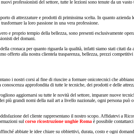
 nuovi professionisti del settore, tutte le lezioni sono tenute da un vasto
upporto di attrezzature e prodotti di primissima scelta. In quanto azienda
 trasformare la loro passione in una vera professione.
vero e proprio tempio della bellezza, sono presenti esclusivamente operator
sionisti del domani.
della cronaca per quanto riguarda la qualità, infatti siamo stati citati da 
o offerto alla nostra clientela trasparenza, bellezza, prezzi competitivi
tano i nostri corsi al fine di riuscire a formare onicotecnici che abbia
conoscenza approfondita di tutte le tecniche, dei prodotti e delle attrez
gliono aggiornarsi su tutte le novità del settore, imparare nuove tecnich
dei più grandi nomi della nail art a livello nazionale, ogni persona può 
a soddisfazione del cliente rappresentano il nostro scopo. Affidatevi a Ri
formazioni sul
corso ricostruzione unghie Roma
è possibile contattarci
ie affinché abbiate le idee chiare su obbiettivi, durata, costo e ogni dom