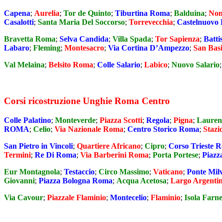
Capena
;
Aurelia
;
Tor de Quinto
;
Tiburtina Roma
;
Balduina
;
Nom
Casalotti
;
Santa Maria Del Soccorso
;
Torrevecchia
;
Castelnuovo 
Bravetta Roma
;
Selva Candida
;
Villa Spada
;
Tor Sapienza
;
Battis
Labaro
;
Fleming
;
Montesacro
;
Via Cortina D’Ampezzo
;
San Basi
Val Melaina
;
Belsito Roma
;
Colle Salario
;
Labico
;
Nuovo Salario
Corsi ricostruzione Unghie Roma Centro
Colle Palatino
;
Monteverde
;
Piazza Scotti
;
Regola
;
Pigna
;
Lauren
ROMA
;
Celio
;
Via Nazionale Roma
;
Centro Storico Roma
;
Stazi
San Pietro in Vincoli
;
Quartiere Africano
;
Cipro
;
Corso Trieste 
Termini
;
Re Di Roma
;
Via Barberini Roma
;
Porta Portese
;
Piaz
Eur Montagnola
;
Testaccio
;
Circo Massimo
;
Vaticano
;
Ponte Mil
Giovanni
;
Piazza Bologna Roma
;
Acqua Acetosa
;
Largo Argenti
Via Cavour
;
Piazzale Flaminio
;
Montecelio
;
Flaminio
;
Isola Farn