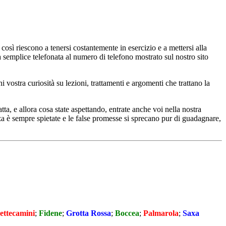
e così riescono a tenersi costantemente in esercizio e a mettersi alla
 semplice telefonata al numero di telefono mostrato sul nostro sito
 vostra curiosità su lezioni, trattamenti e argomenti che trattano la
ta, e allora cosa state aspettando, entrate anche voi nella nostra
za è sempre spietate e le false promesse si sprecano pur di guadagnare,
ettecamini
;
Fidene
;
Grotta Rossa
;
Boccea
;
Palmarola
;
Saxa