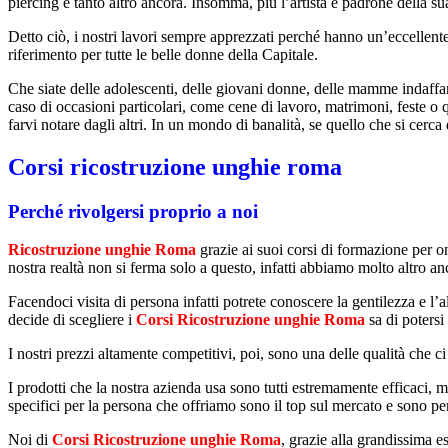
piercing e tanto altro ancora. Insomma, più l’artista è padrone della su
Detto ciò, i nostri lavori sempre apprezzati perché hanno un’eccellente
riferimento per tutte le belle donne della Capitale.
Che siate delle adolescenti, delle giovani donne, delle mamme indaffar
caso di occasioni particolari, come cene di lavoro, matrimoni, feste o q
farvi notare dagli altri. In un mondo di banalità, se quello che si cerca
Corsi ricostruzione unghie roma
Perché rivolgersi proprio a noi
Ricostruzione unghie Roma
grazie ai suoi corsi di formazione per o
nostra realtà non si ferma solo a questo, infatti abbiamo molto altro anc
Facendoci visita di persona infatti potrete conoscere la gentilezza e l
decide di scegliere i
Corsi Ricostruzione unghie Roma
sa di potersi
I nostri prezzi altamente competitivi, poi, sono una delle qualità che ci
I prodotti che la nostra azienda usa sono tutti estremamente efficaci, 
specifici per la persona che offriamo sono il top sul mercato e sono pen
Noi di
Corsi Ricostruzione unghie Roma
, grazie alla grandissima e