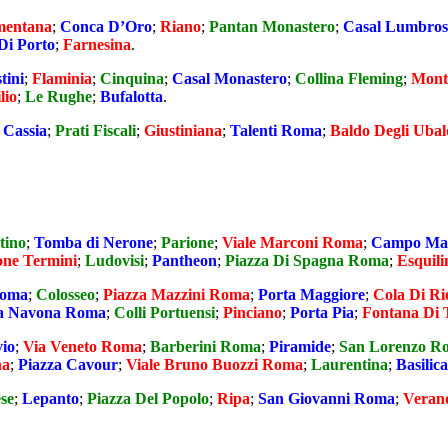
entana
;
Conca D’Oro
;
Riano
;
Pantan Monastero
;
Casal Lumbros
Di Porto
;
Farnesina
.
tini
;
Flaminia
;
Cinquina
;
Casal Monastero
;
Collina Fleming
;
Mont
lio
;
Le Rughe
;
Bufalotta
.
;
Cassia
;
Prati Fiscali
;
Giustiniana
;
Talenti Roma
;
Baldo Degli Ubal
tino
;
Tomba di Nerone
;
Parione
;
Viale Marconi Roma
;
Campo Ma
one Termini
;
Ludovisi
;
Pantheon
;
Piazza Di Spagna Roma
;
Esquili
Roma
;
Colosseo
;
Piazza Mazzini Roma
;
Porta Maggiore
;
Cola Di R
za Navona Roma
;
Colli Portuensi
;
Pinciano
;
Porta Pia
;
Fontana Di 
vio
;
Via Veneto Roma
;
Barberini Roma
;
Piramide
;
San Lorenzo R
na
;
Piazza Cavour
;
Viale Bruno Buozzi Roma
;
Laurentina
;
Basilic
ese
;
Lepanto
;
Piazza Del Popolo
;
Ripa
;
San Giovanni Roma
;
Veran