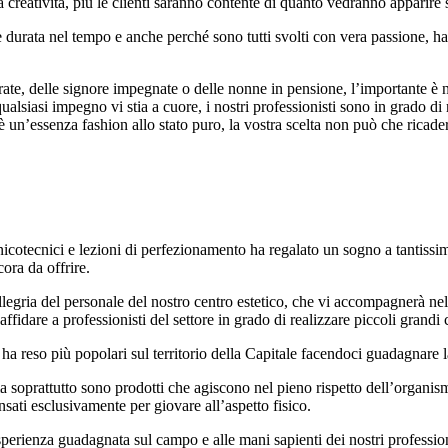
a creatività, più le clienti saranno contente di quanto vedranno apparire 
 durata nel tempo e anche perché sono tutti svolti con vera passione, han
ate, delle signore impegnate o delle nonne in pensione, l’importante è 
ualsiasi impegno vi stia a cuore, i nostri professionisti sono in grado di 
 è un’essenza fashion allo stato puro, la vostra scelta non può che ricader
nicotecnici e lezioni di perfezionamento ha regalato un sogno a tantiss
ora da offrire.
’allegria del personale del nostro centro estetico, che vi accompagnerà n
 affidare a professionisti del settore in grado di realizzare piccoli grand
 ha reso più popolari sul territorio della Capitale facendoci guadagnare la
ma soprattutto sono prodotti che agiscono nel pieno rispetto dell’organis
sati esclusivamente per giovare all’aspetto fisico.
sperienza guadagnata sul campo e alle mani sapienti dei nostri professionis