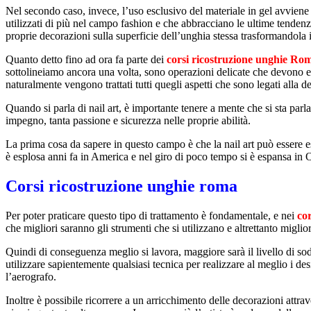
Nel secondo caso, invece, l’uso esclusivo del materiale in gel avviene 
utilizzati di più nel campo fashion e che abbracciano le ultime tendenz
proprie decorazioni sulla superficie dell’unghia stessa trasformandola in 
Quanto detto fino ad ora fa parte dei
corsi ricostruzione unghie Ro
sottolineiamo ancora una volta, sono operazioni delicate che devono e
naturalmente vengono trattati tutti quegli aspetti che sono legati alla 
Quando si parla di nail art, è importante tenere a mente che si sta par
impegno, tanta passione e sicurezza nelle proprie abilità.
La prima cosa da sapere in questo campo è che la nail art può essere es
è esplosa anni fa in America e nel giro di poco tempo si è espansa in 
Corsi ricostruzione unghie roma
Per poter praticare questo tipo di trattamento è fondamentale, e nei
co
che migliori saranno gli strumenti che si utilizzano e altrettanto migliori
Quindi di conseguenza meglio si lavora, maggiore sarà il livello di sodd
utilizzare sapientemente qualsiasi tecnica per realizzare al meglio i d
l’aerografo.
Inoltre è possibile ricorrere a un arricchimento delle decorazioni attrave