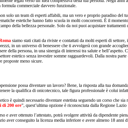
ubilmente legati verso un’idea complessiva della tua persona. Negli anni 
una formula commerciale davvero funzionale.
non solo un team di esperti affabili, ma un vero e proprio paradiso del tu
 tematiche estetiche hanno fatto scuola in molti concorrenti. È il momento
campo della bellezza personale. Solo da noi puoi acquistare trattamenti 
e Roma
siamo stati citati da riviste e contattati da molti esperti di settore
rezzi, in un universo di benessere che ti avvolgerà con grande accoglien
sere della persona, in una sinergia di interessi tra salute e bell’aspetto. 
ettore estetico senza investire somme ragguardevoli. Dalla nostra parte c’
ltre proposte meno sicure.
ropensione possa diventare un lavoro? Bene, la risposta alla tua domand
enere la qualifica di onicotecnico, tale figura professionale è colui infat
tetico è quindi necessario diventare estetista seguendo un corso che sia 
i di 200 ore
”, quest’ultima opzione è riconosciuta dalla Regione Lazio ma 
 e aver ottenuto l’attestato, potrà svolgere attività da dipendente piena
rio aver conseguito la licenza media inferiore e avere almeno 18 anni di