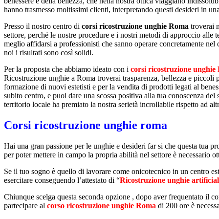
benessere e della bellezza, che nella nostra ottica viaggiano indissol
hanno trasmesso moltissimi clienti, interpretando questi desideri in 
Presso il nostro centro di
corsi ricostruzione unghie Roma
troverai 
settore, perché le nostre procedure e i nostri metodi di approccio alle
meglio affidarsi a professionisti che sanno operare concretamente nel 
noi i risultati sono così solidi.
Per la proposta che abbiamo ideato con i
corsi ricostruzione unghi
Ricostruzione unghie a Roma troverai trasparenza, bellezza e piccoli p
formazione di nuovi estetisti e per la vendita di prodotti legati al benes
subito centro, e puoi dare una scossa positiva alla tua conoscenza del s
territorio locale ha premiato la nostra serietà incrollabile rispetto ad a
Corsi ricostruzione unghie roma
Hai una gran passione per le unghie e desideri far si che questa tua p
per poter mettere in campo la propria abilità nel settore è necessario ott
Se il tuo sogno è quello di lavorare come onicotecnico in un centro es
esercitare conseguendo l’attestato di “
Ricostruzione unghie artificial
Chiunque scelga questa seconda opzione , dopo aver frequentato il corso
partecipare al
corso ricostruzione unghie Roma
di 200 ore è necessa