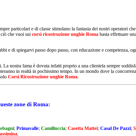
empre particolari e di classe stimolano la fantasia dei nostri operatori ch
 ciò che vuoi sui
corsi ricostruzione unghie Roma
basta effettuare una
 dubbi e di spiegarvi passo dopo passo, con educazione e competenza, ogni
 La nostra fama è dovuta infatti proprio a una clientela sempre soddisfat
amuteranno in realtà in pochissimo tempo. In un mondo dove la concorren
 solo
Corsi Ricostruzione unghie Roma
.
queste zone di Roma:
tebagni
;
Primavalle
;
Camilluccia
;
Casetta Mattei
;
Casal De Pazzi
;
S
assimina
.