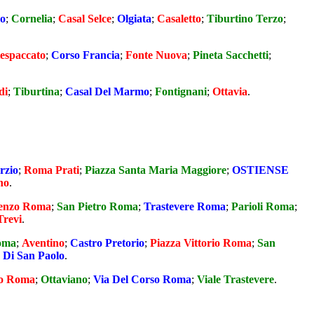
o
;
Cornelia
;
Casal Selce
;
Olgiata
;
Casaletto
;
Tiburtino Terzo
;
espaccato
;
Corso Francia
;
Fonte Nuova
;
Pineta Sacchetti
;
di
;
Tiburtina
;
Casal Del Marmo
;
Fontignani
;
Ottavia
.
rzio
;
Roma Prati
;
Piazza Santa Maria Maggiore
;
OSTIENSE
no
.
ienzo Roma
;
San Pietro Roma
;
Trastevere Roma
;
Parioli Roma
;
Trevi
.
oma
;
Aventino
;
Castro Pretorio
;
Piazza Vittorio Roma
;
San
a Di San Paolo
.
o Roma
;
Ottaviano
;
Via Del Corso Roma
;
Viale Trastevere
.