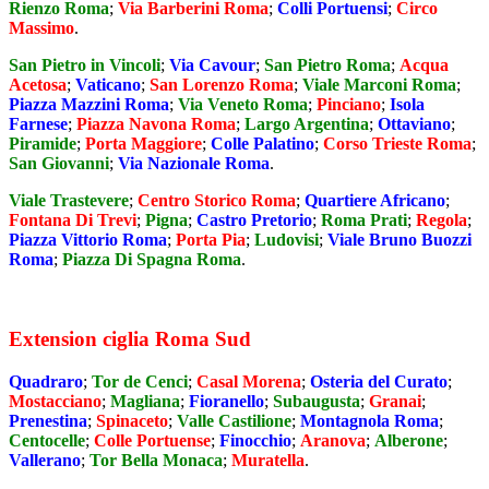
Rienzo Roma
;
Via Barberini Roma
;
Colli Portuensi
;
Circo
Massimo
.
San Pietro in Vincoli
;
Via Cavour
;
San Pietro Roma
;
Acqua
Acetosa
;
Vaticano
;
San Lorenzo Roma
;
Viale Marconi Roma
;
Piazza Mazzini Roma
;
Via Veneto Roma
;
Pinciano
;
Isola
Farnese
;
Piazza Navona Roma
;
Largo Argentina
;
Ottaviano
;
Piramide
;
Porta Maggiore
;
Colle Palatino
;
Corso Trieste Roma
;
San Giovanni
;
Via Nazionale Roma
.
Viale Trastevere
;
Centro Storico Roma
;
Quartiere Africano
;
Fontana Di Trevi
;
Pigna
;
Castro Pretorio
;
Roma Prati
;
Regola
;
Piazza Vittorio Roma
;
Porta Pia
;
Ludovisi
;
Viale Bruno Buozzi
Roma
;
Piazza Di Spagna Roma
.
Extension ciglia Roma Sud
Quadraro
;
Tor de Cenci
;
Casal Morena
;
Osteria del Curato
;
Mostacciano
;
Magliana
;
Fioranello
;
Subaugusta
;
Granai
;
Prenestina
;
Spinaceto
;
Valle Castilione
;
Montagnola Roma
;
Centocelle
;
Colle Portuense
;
Finocchio
;
Aranova
;
Alberone
;
Vallerano
;
Tor Bella Monaca
;
Muratella
.