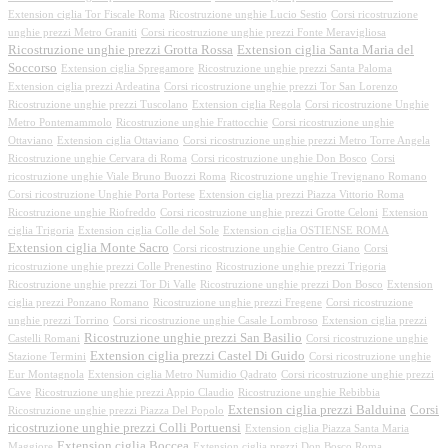
Extension ciglia Tor Fiscale Roma
Ricostruzione unghie Lucio Sestio
Corsi ricostruzione
unghie prezzi Metro Graniti
Corsi ricostruzione unghie prezzi Fonte Meravigliosa
Ricostruzione unghie prezzi Grotta Rossa
Extension ciglia Santa Maria del
Soccorso
Extension ciglia Spregamore
Ricostruzione unghie prezzi Santa Paloma
Extension ciglia prezzi Ardeatina
Corsi ricostruzione unghie prezzi Tor San Lorenzo
Ricostruzione unghie prezzi Tuscolano
Extension ciglia Regola
Corsi ricostruzione Unghie
Metro Pontemammolo
Ricostruzione unghie Frattocchie
Corsi ricostruzione unghie
Ottaviano
Extension ciglia Ottaviano
Corsi ricostruzione unghie prezzi Metro Torre Angela
Ricostruzione unghie Cervara di Roma
Corsi ricostruzione unghie Don Bosco
Corsi
ricostruzione unghie Viale Bruno Buozzi Roma
Ricostruzione unghie Trevignano Romano
Corsi ricostruzione Unghie Porta Portese
Extension ciglia prezzi Piazza Vittorio Roma
Ricostruzione unghie Riofreddo
Corsi ricostruzione unghie prezzi Grotte Celoni
Extension
ciglia Trigoria
Extension ciglia Colle del Sole
Extension ciglia OSTIENSE ROMA
Extension ciglia Monte Sacro
Corsi ricostruzione unghie Centro Giano
Corsi
ricostruzione unghie prezzi Colle Prenestino
Ricostruzione unghie prezzi Trigoria
Ricostruzione unghie prezzi Tor Di Valle
Ricostruzione unghie prezzi Don Bosco
Extension
ciglia prezzi Ponzano Romano
Ricostruzione unghie prezzi Fregene
Corsi ricostruzione
unghie prezzi Torrino
Corsi ricostruzione unghie Casale Lombroso
Extension ciglia prezzi
Ricostruzione unghie prezzi San Basilio
Castelli Romani
Corsi ricostruzione unghie
Extension ciglia prezzi Castel Di Guido
Stazione Termini
Corsi ricostruzione unghie
Eur Montagnola
Extension ciglia Metro Numidio Qadrato
Corsi ricostruzione unghie prezzi
Cave
Ricostruzione unghie prezzi Appio Claudio
Ricostruzione unghie Rebibbia
Extension ciglia prezzi Balduina
Corsi
Ricostruzione unghie prezzi Piazza Del Popolo
ricostruzione unghie prezzi Colli Portuensi
Extension ciglia Piazza Santa Maria
Extension ciglia Boccea
Maggiore
Extension ciglia prezzi Don Bosco Roma