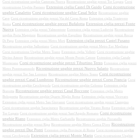
Corsi ricostruzione unghie Camerata Nuova
Ricostruzione unghie prezzi Tor Lupara
Corsi
Extension ciglia Castel Di Guido
Corsi ricostruzione
ricostruzione Unghie Pantano
unghie Casaletto
Corsi ricostruzione unghie Casal Selce
Ricostruzione unghie
Cave
Corsi ricostruzione unghie prezzi Via del Corso Roma
Extension ciglia Trastevere
Corsi ricostruzione unghie prezzi Bufalotta
Extension ciglia prezzi Fonte
Roma
Nuova
Extension ciglia prezzi Valmontone
Extension ciglia prezzi Ludovisi
Ricostruzione
unghie Porta Maggiore
Ricostruzione unghie Esquilino
Ricostruzione unghie prezzi Rocca
Extension ciglia prezzi Castel Fusano
Di Papa
Extension ciglia prezzi Metro Mirti
Ricostruzione unghie Sallustiano
Corsi ricostruzione unghie prezzi Metro Eur Magliana
Corsi ricostruzione Unghie Metro Teano
Extension ciglia Velletri
Corsi ricostruzione unghie
Divino Amore
Ricostruzione unghie prezzi Monte Porzio Catone
Extension ciglia Canale
Corsi ricostruzione unghie prezzi Tiburtino Terzo
Monterano
Extension ciglia prezzi
Ricostruzione unghie prezzi Nuovo Salario
Metro Pontemammolo
Ricostruzione
Corsi ricostruzione
unghie prezzi Tor San Lorenzo
Ricostruzione unghie Metro Teano
unghie prezzi Casal Lumbroso
Ricostruzione unghie prezzi Corso Francia
Corsi
ricostruzione unghie Cecchignola
Corsi ricostruzione unghie Colonna
Extension ciglia
Ricostruzione unghie prezzi Casal Boccone
Bravetta
Extension ciglia Metro
Bolognetta
Ricostruzione unghie Quarto Miglio Roma
Extension ciglia prezzi Vicovaro
Extension ciglia prezzi Metro San Giovanni
Corsi ricostruzione unghie prezzi Ciampino
Corsi ricostruzione unghie Saracinesco
Ricostruzione unghie Verano Roma
Extension ciglia
Corsi ricostruzione
Tor Lupara
Corsi ricostruzione unghie prezzi Sant'Angelo Romano
unghie Riano
Extension ciglia Metro Garbatella
Ricostruzione unghie Fioranello
Ricostruzione
Ricostruzione unghie prezzi Ripa
Ricostruzione unghie Metro Conca D'oro
unghie prezzi Due Ponti
Extension ciglia Provincie di Roma
Corsi ricostruzione unghie
Extension ciglia prezzi Monte Mario
prezzi Cecchignola
Corsi ricostruzione Unghie