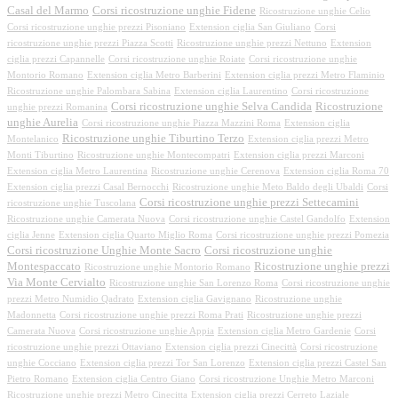
Casal del Marmo
Corsi ricostruzione unghie Fidene
Ricostruzione unghie Celio
Corsi ricostruzione unghie prezzi Pisoniano
Extension ciglia San Giuliano
Corsi
ricostruzione unghie prezzi Piazza Scotti
Ricostruzione unghie prezzi Nettuno
Extension
ciglia prezzi Capannelle
Corsi ricostruzione unghie Roiate
Corsi ricostruzione unghie
Montorio Romano
Extension ciglia Metro Barberini
Extension ciglia prezzi Metro Flaminio
Ricostruzione unghie Palombara Sabina
Extension ciglia Laurentino
Corsi ricostruzione
Corsi ricostruzione unghie Selva Candida
Ricostruzione
unghie prezzi Romanina
unghie Aurelia
Corsi ricostruzione unghie Piazza Mazzini Roma
Extension ciglia
Ricostruzione unghie Tiburtino Terzo
Montelanico
Extension ciglia prezzi Metro
Monti Tiburtino
Ricostruzione unghie Montecompatri
Extension ciglia prezzi Marconi
Extension ciglia Metro Laurentina
Ricostruzione unghie Cerenova
Extension ciglia Roma 70
Extension ciglia prezzi Casal Bernocchi
Ricostruzione unghie Meto Baldo degli Ubaldi
Corsi
Corsi ricostruzione unghie prezzi Settecamini
ricostruzione unghie Tuscolana
Ricostruzione unghie Camerata Nuova
Corsi ricostruzione unghie Castel Gandolfo
Extension
ciglia Jenne
Extension ciglia Quarto Miglio Roma
Corsi ricostruzione unghie prezzi Pomezia
Corsi ricostruzione Unghie Monte Sacro
Corsi ricostruzione unghie
Montespaccato
Ricostruzione unghie prezzi
Ricostruzione unghie Montorio Romano
Via Monte Cervialto
Ricostruzione unghie San Lorenzo Roma
Corsi ricostruzione unghie
prezzi Metro Numidio Qadrato
Extension ciglia Gavignano
Ricostruzione unghie
Madonnetta
Corsi ricostruzione unghie prezzi Roma Prati
Ricostruzione unghie prezzi
Camerata Nuova
Corsi ricostruzione unghie Appia
Extension ciglia Metro Gardenie
Corsi
ricostruzione unghie prezzi Ottaviano
Extension ciglia prezzi Cinecittà
Corsi ricostruzione
unghie Cocciano
Extension ciglia prezzi Tor San Lorenzo
Extension ciglia prezzi Castel San
Pietro Romano
Extension ciglia Centro Giano
Corsi ricostruzione Unghie Metro Marconi
Ricostruzione unghie prezzi Metro Cinecitta
Extension ciglia prezzi Cerreto Laziale