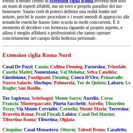
Presso il nostro centro di
extension ciglia Roma
troverai non solo
un team di esperti affabili, ma un vero e proprio paradiso del tuo
benessere. Siamo certi di poterci definire una realtà leader nel
settore, perché le nostre procedure e i nostri metodi di approccio alle
tematiche estetiche hanno fatto scuola in molti concorrenti. È il
momento di decidere con fermezza riguardo al proprio aspetto, e
allora è meglio affidarsi a professionisti che sanno operare
concretamente nel campo della bellezza personale.
Extension ciglia Roma Nord
Casal De Pazzi
;
Cassia
;
Collina Fleming
;
Farnesina
;
Trionfale
;
Casetta Mattei
;
Nomentana
;
Val Melaina
;
Selva Candida
;
Giustiniana
;
Fontignani
;
Fleming
;
Conca D’Oro
;
Primavalle
;
Nuovo Salario
;
Morlupo
;
Palmarola
;
Tor de Quinto
;
Labaro
;
Le
Rughe
;
San Basilio
.
Tor Sapienza
;
Settebagni
;
Monte Sacro
;
Aurelia
;
Corso
Francia
;
Montespaccato
;
Pineta Sacchetti
;
Aurelio
;
Tiburtino
Terzo
;
Via Monte Cervialto
;
Cornelia
;
Monte Mario
;
Torresina
;
Bravetta Roma
;
Prati Fiscali
;
Labico
;
Casal Del Marmo
;
Tiburtina Roma
;
Tiburtina
;
Olgiata
.
Cinquina
;
Casal Monastero
;
Ottavia
;
Talenti Roma
;
Casaletto
;