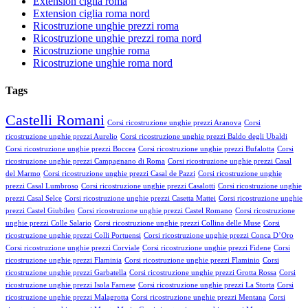
Extension ciglia roma
Extension ciglia roma nord
Ricostruzione unghie prezzi roma
Ricostruzione unghie prezzi roma nord
Ricostruzione unghie roma
Ricostruzione unghie roma nord
Tags
Castelli Romani
Corsi ricostruzione unghie prezzi Aranova
Corsi
ricostruzione unghie prezzi Aurelio
Corsi ricostruzione unghie prezzi Baldo degli Ubaldi
Corsi ricostruzione unghie prezzi Boccea
Corsi ricostruzione unghie prezzi Bufalotta
Corsi
ricostruzione unghie prezzi Campagnano di Roma
Corsi ricostruzione unghie prezzi Casal
del Marmo
Corsi ricostruzione unghie prezzi Casal de Pazzi
Corsi ricostruzione unghie
prezzi Casal Lumbroso
Corsi ricostruzione unghie prezzi Casalotti
Corsi ricostruzione unghie
prezzi Casal Selce
Corsi ricostruzione unghie prezzi Casetta Mattei
Corsi ricostruzione unghie
prezzi Castel Giubileo
Corsi ricostruzione unghie prezzi Castel Romano
Corsi ricostruzione
unghie prezzi Colle Salario
Corsi ricostruzione unghie prezzi Collina delle Muse
Corsi
ricostruzione unghie prezzi Colli Portuensi
Corsi ricostruzione unghie prezzi Conca D’Oro
Corsi ricostruzione unghie prezzi Corviale
Corsi ricostruzione unghie prezzi Fidene
Corsi
ricostruzione unghie prezzi Flaminia
Corsi ricostruzione unghie prezzi Flaminio
Corsi
ricostruzione unghie prezzi Garbatella
Corsi ricostruzione unghie prezzi Grotta Rossa
Corsi
ricostruzione unghie prezzi Isola Farnese
Corsi ricostruzione unghie prezzi La Storta
Corsi
ricostruzione unghie prezzi Malagrotta
Corsi ricostruzione unghie prezzi Mentana
Corsi