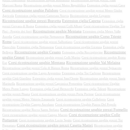
prezzi Giardinetti
Ricostruzione unghie Romanina
Ricostruzione unghie prezzi Viale
Marconi Roma
Ricostruzione unghie prezzi Metro Repubblica
Extension ciglia prezzi Cave
Corsi ricostruzione unghie Palidoro
Corsi ricostruzione unghie prezzi Metro Giulio
Agricola
Extension ciglia prezzi Camerata Nuova
Ricostruzione unghie Lepanto
Ricostruzione unghie prezzi Bravetta
Extension ciglia Capena
Extension ciglia
prezzi Cervara di Roma
Extension ciglia prezzi Colli Albani
Corsi ricostruzione Unghie Tre
Ricostruzione unghie Mentana
Pini - Poggio dei fiori
Extension ciglia Metro Valle
Ricostruzione unghie Corso Trieste
Aurelia
Corsi ricostruzione unghie Nettunense
Roma
Corsi ricostruzione unghie prezzi Sallustiano
Corsi ricostruzione unghie prezzi
Finocchio
Extension ciglia Nettunense
Corsi ricostruzione unghie Licenza
Extension ciglia
Ricostruzione unghie Cesano
Ricostruzione
Bellegra
Extension ciglia Roccagiovine
unghie Granai
Ricostruzione unghie prezzi Colli Marini
Corsi ricostruzione unghie Roma
Corsi ricostruzione unghie Mentana
Ricostruzione unghie Val Melaina
Eur
Ricostruzione unghie prezzi Cola di Rienzo Roma
Ricostruzione unghie prezzi Spinaceto
Corsi ricostruzione unghie Largo Argentina
Extension ciglia Tor Carbone
Ricostruzione
unghie Città Giardino
Extension ciglia prezzi Sant'Oreste
Ricostruzione unghie prezzi Santa
Marinella
Ricostruzione unghie prezzi Capranica Prenestina
Corsi ricostruzione Unghie
Metro Ponte Lungo
Extension ciglia Casal Bernocchi
Extension ciglia Talenti
Ricostruzione
unghie prezzi Pisana
Corsi ricostruzione unghie prezzi Porta Portese
Corsi ricostruzione
unghie prezzi Metro Vittorio Emanuele
Corsi ricostruzione unghie Colleferro
Corsi
ricostruzione Unghie Campo Ascolano
Corsi ricostruzione Unghie Piazza Del Popolo
Corsi ricostruzione unghie prezzi Formello
Ricostruzione unghie Rocca Santo Stefano
Corsi ricostruzione unghie Colle
Corsi ricostruzione unghie prezzi Campo Marzio
Portuense
Corsi ricostruzione unghie Lucio Sestio
Corsi ricostruzione unghie prezzi Tor
Corsi ricostruzione unghie prezzi Casetta Mattei
Pignattara
Ricostruzione unghie