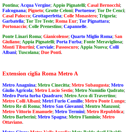
Pontina
;
Acqua Vergine
;
Appio Pignatelli
;
Casal Bernocchi
;
Falcognana
;
Pigneto
;
Grotte Celoni
;
Portuense
;
Tor De Cenci
;
Casal Palocco
;
Grottaperfetta
;
Colle Monastero
;
Trigoria
;
Garbatella
;
Tor Tre Teste
;
Roma Eur
;
Tor Pignattara
;
Portonaccio
;
Colle Prenestino
;
Capannelle
.
Ponte Linari Roma
;
Gianicolense
;
Quarto Miglio Roma
;
San
Giuliano
;
Appia Pignatelli
;
Porta Furba
;
Fonte Meravigliosa
;
Monti Tiburtini
;
Corviale
;
Passoscuro
;
Appia Nuova
;
Colli
Albani
;
Tuscolana
;
Due Ponti
.
Extension ciglia Roma Metro A
Metro Anagnina
;
Metro Cinecitta
;
Metro Subaugusta
;
Metro
Giulio Agricola
;
Metro Lucio Sestio
;
Metro Numidio Qadrato
;
Medro Porta furba Quadraro
;
Metro Arco di Travertino
;
Metro Colli Albani
;
Metri Furio Camillo
;
Metro Ponte Lungo
;
Metro Re di Roma
;
Metro San Giovanni
;
Mentro Manzoni
;
Metro Vittorio Emanuele
;
Metro Termini
;
Metro Repubblica
;
Metro Barberini
;
Metro Spagna
;
Metro Flaminio
;
Metro
Ottaviano
.