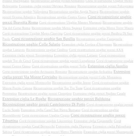
Polline Martignano
Ricostruzione unghie prezzi Ardeatino
Corsi ricostruzione Unghie Metro
Bolognetta
Extension ciglia prezzi Olevano Romano
Ricostruzione unghie prezzi Falcognana
Ricostruzione unghie Vallepietra
Ricostruzione unghie Appia Nuova
Ricostruzione unghie
Corsi ricostruzione unghie
prezzi Oceano Atlantico
Ricostruzione unghie Centro Giano
prezzi Bravetta Roma
Corsi ricostruzione Unghie Mentro Manzoni
Ricostruzione unghie
Via del Corso Roma
Ricostruzione unghie Metro Spagna
Extension ciglia Metro Torre Maura
Corsi ricostruzione Unghie Metro Cinecitta
Corsi ricostruzione unghie prezzi Basilica Di San
Corsi ricostruzione unghie San Basilio
Paolo
Ricostruzione unghie Castagnola
Ricostruzione unghie Colle Salario
Extension ciglia Cortina d'Ampezzo
Ricostruzione
unghie Lanuvio
Ricostruzione unghie Casilina
Corsi ricostruzione unghie prezzi AXA
Extension ciglia prezzi Torrimpietra
Extension ciglia prezzi Lariano
Corsi ricostruzione
unghie Tor de Cenci
Corsi ricostruzione unghie prezzi Lunghezza
Corsi ricostruzione unghie
Extension ciglia Aurelio
prezzi Centro Giano
Corsi ricostruzione unghie prezzi Tolfa
Extension
Corsi ricostruzione unghie Arcinazzo Romano
Ricostruzione unghie Ardeatina
ciglia prezzi Via Monte Cervialto
Ricostruzione unghie prezzi Colle Monastero
Extension ciglia prezzi Montecelio
Ricostruzione unghie Jenne
Corsi ricostruzione unghie
Monte Porzio Catone
Ricostruzione unghie Tor Tre Teste
Corsi ricostruzione unghie
Prenestina
Ricostruzione unghie prezzi Ciampino
Extension ciglia prezzi Paglian Casale
Extension ciglia Le Rughe
Ricostruzione unghie prezzi Balduina
Ricostruzione unghie prezzi Castelnuovo Di Porto
Corsi ricostruzione unghie prezzi
Lucio Sestio
Extension ciglia Castel San Pietro Romano
Corsi ricostruzione unghie
Corsi ricostruzione unghie prezzi
Montelibretti
Corsi ricostruzione Unghie Cogna
Tiburtina
Corsi ricostruzione unghie Laurentino
Extension ciglia Capannelle
Corsi
ricostruzione unghie Casal Bernocchi
Extension ciglia Dragona
Extension ciglia Palombara
Sabina
Corsi ricostruzione unghie prezzi Metro Flaminio
Extension ciglia prezzi Montagnola