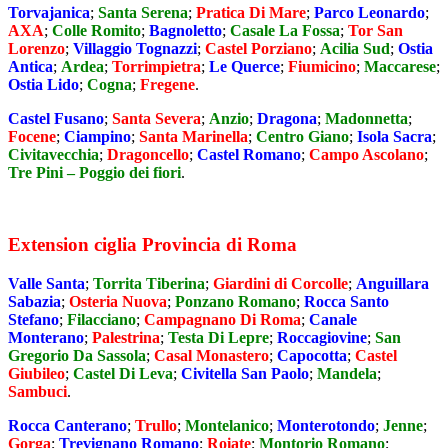
Torvajanica
;
Santa Serena
;
Pratica Di Mare
;
Parco Leonardo
;
AXA
;
Colle Romito
;
Bagnoletto
;
Casale La Fossa
;
Tor San
Lorenzo
;
Villaggio Tognazzi
;
Castel Porziano
;
Acilia Sud
;
Ostia
Antica
;
Ardea
;
Torrimpietra
;
Le Querce
;
Fiumicino
;
Maccarese
;
Ostia Lido
;
Cogna
;
Fregene
.
Castel Fusano
;
Santa Severa
;
Anzio
;
Dragona
;
Madonnetta
;
Focene
;
Ciampino
;
Santa Marinella
;
Centro Giano
;
Isola Sacra
;
Civitavecchia
;
Dragoncello
;
Castel Romano
;
Campo Ascolano
;
Tre Pini – Poggio dei fiori
.
Extension ciglia Provincia di Roma
Valle Santa
;
Torrita Tiberina
;
Giardini di Corcolle
;
Anguillara
Sabazia
;
Osteria Nuova
;
Ponzano Romano
;
Rocca Santo
Stefano
;
Filacciano
;
Campagnano Di Roma
;
Canale
Monterano
;
Palestrina
;
Testa Di Lepre
;
Roccagiovine
;
San
Gregorio Da Sassola
;
Casal Monastero
;
Capocotta
;
Castel
Giubileo
;
Castel Di Leva
;
Civitella San Paolo
;
Mandela
;
Sambuci
.
Rocca Canterano
;
Trullo
;
Montelanico
;
Monterotondo
;
Jenne
;
Gorga
;
Trevignano Romano
;
Roiate
;
Montorio Romano
;