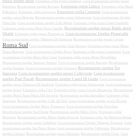
Prezzi Monte Sacro
Extension ciglia prezzi Pantheon
Corsi ricostruzione unghie prezzi
Extension ciglia Labico
Palestrina
Ricostruzione unghie Roviano
Extension ciglia Metro
Extension ciglia Cinquina
Policlinico
Extension ciglia Capocotta
Corsi ricostruzione
unghie prezzi Bravetta
Ricostruzione unghie prezzi Subaugusta
Corsi ricostruzione Unghie
Finocchio
Corsi ricostruzione unghie Colli Albani
Extension ciglia prezzi Castel Gandolfo
Ricostruzione unghie prezzi Baldo degli
Extension ciglia prezzi Metri Furio Camillo
Ubaldi
Corsi ricostruzione Unghie Primavalle
Extension ciglia prezzi Portonaccio
Corsi ricostruzione unghie Villanova Di Guidonia
Ricostruzione unghie prezzi Cavour
Roma Sud
Corsi ricostruzione unghie Casal Morena
Extension ciglia prezzi Metro
Piazza Bologna
Corsi ricostruzione Unghie Pigna
Extension ciglia prezzi Laurentino
Corsi
ricostruzione Unghie Metro Due Leoni
Extension ciglia prezzi Metro Repubblica
Ricostruzione unghie Stazione Termini
Corsi ricostruzione unghie Bravetta
Ricostruzione
Ricostruzione unghie Tor
unghie Pantano
Corsi ricostruzione unghie Cerenova
Sapienza
Corsi ricostruzione unghie prezzi Colleverde
Corsi ricostruzione
unghie Prati Fiscali
Ricostruzione unghie Castel Di Guido
Corsi ricostruzione
unghie prezzi Villanova Di Guidonia
Extension ciglia prezzi Subaugusta
Corsi ricostruzione
unghie Arsoli
Extension ciglia Cave
Extension ciglia prezzi Canale Monterano
Ricostruzione
unghie Metro Santa Maria Del Soccorso
Ricostruzione unghie Anguillara
Extension ciglia
Anagnina
Ricostruzione unghie Colle del Sole
Corsi ricostruzione unghie prezzi Morena
Corsi ricostruzione Unghie Metro Torrenova
Corsi ricostruzione unghie Sacrofano
Ricostruzione unghie Sant'Oreste
Ricostruzione unghie Metro Cipro
Extension ciglia
Moricone
Ricostruzione unghie Metro Giulio Agricola
Extension ciglia Via Barberini Roma
Ricostruzione unghie prezzi Colleferro
Corsi ricostruzione Unghie Villaggio Tognazzi
Corsi
ricostruzione unghie San Pietro Roma
Corsi ricostruzione unghie Vallepietra
Ricostruzione
unghie Colonna
Ricostruzione unghie prezzi Palestrina
Ricostruzione unghie Cipro
Corsi