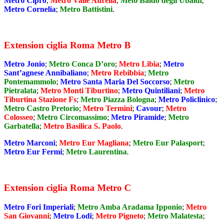
Metro Cipro
;
Metro Valle Aurelia
;
Meto Baldo degli Ubaldi
;
Metro Cornelia
;
Metro Battistini
.
Extension ciglia Roma Metro B
Metro Jonio
;
Metro Conca D’oro
;
Metro Libia
;
Metro
Sant’agnese Annibaliano
;
Metro Rebibbia
;
Metro
Pontemammolo
;
Metro Santa Maria Del Soccorso
;
Metro
Pietralata
;
Metro Monti Tiburtino
;
Metro Quintiliani
;
Metro
Tiburtina Stazione Fs
;
Metro Piazza Bologna
;
Metro Policlinico
;
Metro Castro Pretorio
;
Metro Termini
;
Cavour
;
Metro
Colosseo
;
Metro Circomassimo
;
Metro Piramide
;
Metro
Garbatella
;
Metro Basilica S. Paolo
.
Metro Marconi
;
Metro Eur Magliana
;
Metro Eur Palasport
;
Metro Eur Fermi
;
Metro Laurentina
.
Extension ciglia Roma Metro C
Metro Fori Imperiali
;
Metro Amba Aradama Ipponio
;
Metro
San Giovanni
;
Metro Lodi
;
Metro Pigneto
;
Metro Malatesta
;