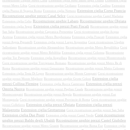
ricostruzione Unghie Metro Libia
Extension ciglia Meto Baldo degli Ubaldi
Extension ciglia
prezzi Metro Libia
Corsi ricostruzione unghie Ciciliano
Extension ciglia Casilina
Extension
Extension ciglia Corso Francia
ciglia Piazza di Spagna Roma
Extension ciglia Nettuno
Ricostruzione unghie prezzi Casal Selce
Corsi ricostruzione unghie Castel Madama
Ricostruzione unghie Labaro
Ricostruzione unghie Olgiata
Extension ciglia Celio
Extension ciglia prezzi Prati Fiscali
Extension ciglia Segni
Ricostruzione unghie prezzi
San Saba
Ricostruzione unghie Capranica Prenestina
Corsi ricostruzione unghie Acqua
Acetosa
Extension ciglia prezzi Metro Borghesiana
Extension ciglia Frascati
Extension ciglia
prezzi Appia Pignatelli
Extension ciglia prezzi Largo Argentina
Corsi ricostruzione Unghie
Sallustiano
Ricostruzione unghie Alessandrino
Ricostruzione unghie Metro Repubblica
Corsi
ricostruzione unghie prezzi Metro Rebibbia
Extension ciglia prezzi Colonna
Ricostruzione
unghie Tor Pagnotta
Extension ciglia Anguillara
Ricostruzione unghie prezzi Monterotondo
Corsi ricostruzione unghie Trevignano Romano
Ricostruzione unghie prezzi Metro Re di
Roma
Ricostruzione unghie prezzi Genazzano
Ricostruzione unghie prezzi Metro Colosseo
Extension ciglia Testa Di Lepre
Ricostruzione unghie Monte Compatri
Corsi ricostruzione
Extension ciglia
unghie prezzi Monte Migliore
Ricostruzione unghie Grotte Celoni
prezzi Collina Fleming
Extension ciglia prezzi
Extension ciglia Rocca Canterano
Osteria Nuova
Ricostruzione unghie prezzi Paglian Casale
Ricostruzione unghie prezzi
Montecompatri
Ricostruzione unghie prezzi Regola
Ricostruzione unghie prezzi Eur
Montagnola
Corsi ricostruzione unghie prezzi Provincie di Roma
Corsi ricostruzione unghie
Extension ciglia prezzi Olgiata
Extension ciglia prezzi
prezzi Colleferro
Malagrotta
Extension ciglia Grottarossa
Corsi ricostruzione unghie prezzi San Saba
Extension ciglia Due Ponti
Corsi ricostruzione
Extension ciglia prezzi Castel Verde
unghie prezzi Baldo degli Ubaldi
Ricostruzione unghie prezzi Castel Giubileo
Ricostruzione unghie prezzi Metro Graniti
Ricostruzione unghie Roma Eur
Extension ciglia