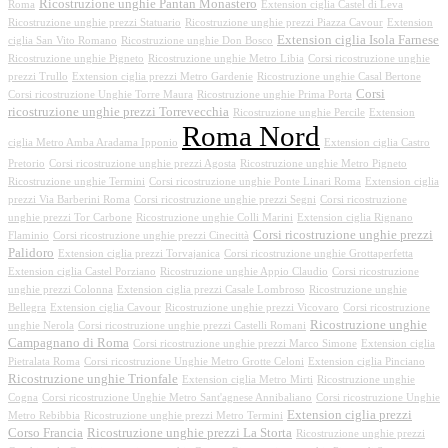
Ricostruzione unghie Pantan Monastero
Roma
Extension ciglia Castel di Leva
Ricostruzione unghie prezzi Statuario
Ricostruzione unghie prezzi Piazza Cavour
Extension
Extension ciglia Isola Farnese
ciglia San Vito Romano
Ricostruzione unghie Don Bosco
Ricostruzione unghie Pigneto
Ricostruzione unghie Metro Libia
Corsi ricostruzione unghie
prezzi Trullo
Extension ciglia prezzi Metro Gardenie
Ricostruzione unghie Casal Bertone
Corsi
Corsi ricostruzione Unghie Torre Maura
Ricostruzione unghie Prima Porta
ricostruzione unghie prezzi Torrevecchia
Ricostruzione unghie Percile
Extension
Roma Nord
ciglia Metro Amba Aradama Ipponio
Extension ciglia Castro
Pretorio
Corsi ricostruzione unghie prezzi Agosta
Ricostruzione unghie Metro Pigneto
Ricostruzione unghie Termini
Corsi ricostruzione unghie Ponte Linari Roma
Extension ciglia
prezzi Via Barberini Roma
Corsi ricostruzione unghie prezzi Segni
Corsi ricostruzione
unghie prezzi Tor Carbone
Ricostruzione unghie Colli Marini
Extension ciglia Rignano
Corsi ricostruzione unghie prezzi
Flaminio
Corsi ricostruzione unghie prezzi Cinecittà
Palidoro
Extension ciglia prezzi Torvajanica
Corsi ricostruzione unghie Grottaperfetta
Extension ciglia Castel Porziano
Ricostruzione unghie Appio Claudio
Corsi ricostruzione
unghie prezzi Colonna
Extension ciglia prezzi Casale Lombroso
Ricostruzione unghie
Bellegra
Extension ciglia Cavour
Ricostruzione unghie prezzi Vicovaro
Corsi ricostruzione
Ricostruzione unghie
unghie Nerola
Corsi ricostruzione unghie prezzi Castelli Romani
Campagnano di Roma
Corsi ricostruzione unghie prezzi Marco Simone
Extension ciglia
Pietralata Roma
Corsi ricostruzione Unghie Metro Grotte Celoni
Extension ciglia Pinciano
Ricostruzione unghie Trionfale
Extension ciglia Metro Mirti
Ricostruzione unghie
Cogna
Corsi ricostruzione Unghie Metro Sant'agnese Annibaliano
Corsi ricostruzione Unghie
Extension ciglia prezzi
Metro Rebibbia
Ricostruzione unghie prezzi Metro Termini
Corso Francia
Ricostruzione unghie prezzi La Storta
Ricostruzione unghie prezzi