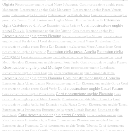
Olgiata
Ricostruzione unghie prezzi Metro Subaugusta
Corsi ricostruzione unghie prezzi
Madonnetta
Ricostruzione unghie Colle Monastero
Ricostruzione unghie Piazza Vittorio
Roma
Extension ciglia Caffarella
Extension ciglia Ponte di Nona
Corsi ricostruzione unghie
Extension
prezzi Via Cavour
Corsi ricostruzione Unghie Metro Tiburtina Stazione Fs
ciglia Castelnuovo di Porto
Corsi ricostruzione unghie
Extension ciglia Parione
prezzi Ottavia
Ricostruzione unghie San Vittorio
Corsi ricostruzione unghie Poli
Ricostruzione unghie prezzi Fleming
Ricostruzione unghie Morena
Ricostruzione
unghie prezzi Tor de Cenci
Corsi ricostruzione unghie prezzi Metro Borghesiana
Corsi
ricostruzione unghie prezzi Roma Eur
Extension ciglia prezzi Metro Alessandrino
Corsi
Extension ciglia prezzi Aurelia
Extension ciglia
ricostruzione unghie Capannelle
Fontignani
Corsi ricostruzione unghie Civitella San Paolo
Ricostruzione unghie prezzi
Metro Pietralata
Ricostruzione unghie prezzi Porta Furba
Corsi ricostruzione unghie Pigneto
Ricostruzione unghie prezzi Morlupo
Corsi ricostruzione unghie Lunghezza
Ricostruzione unghie prezzi Dragona
Corsi ricostruzione unghie Genzano di Roma
Ricostruzione unghie prezzi Flaminia
Corsi ricostruzione unghie Cornelia
Extension ciglia Albano Laziale
Ricostruzione unghie Eur
Ricostruzione unghie Gorga
Corsi
Corsi ricostruzione unghie Castel Fusano
ricostruzione unghie prezzi Castel Verde
Corsi ricostruzione unghie Flaminio
Corsi ricostruzione unghie Porta Furba
Corsi
ricostruzione unghie prezzi Metro Cornelia
Ricostruzione unghie Metro Cinecitta
Corsi
ricostruzione unghie Acilia Sud
Extension ciglia Piazza Cavour
Ricostruzione unghie Talenti
Extension ciglia Portonaccio
Extension ciglia prezzi Litorale Romano
Extension ciglia
Corsi ricostruzione unghie prezzi Corviale
Sant'Oreste
Corsi ricostruzione unghie
Viale Trastevere
Extension ciglia Metro Circomassimo
Ricostruzione unghie Alberone
Extension ciglia Prenestina
Corsi ricostruzione unghie Torrita Tiberina
Corsi ricostruzione
unghie prezzi Metri Furio Camillo
Corsi ricostruzione unghie prezzi Talenti
Ricostruzione