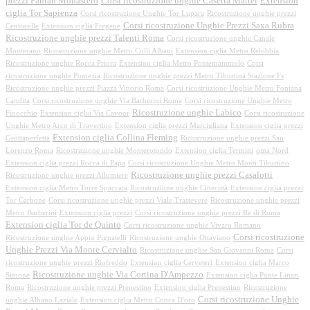
prezzi Pantan Monastero
Corsi ricostruzione unghie Casetta Mattei
Extension
ciglia Tor Sapienza
Corsi ricostruzione Unghie Tor Lupara
Ricostruzione unghie prezzi
Corsi ricostruzione Unghie Prezzi Saxa Rubra
Centocelle
Extension ciglia Fregene
Ricostruzione unghie prezzi Talenti Roma
Corsi ricostruzione unghie Canale
Monterano
Ricostruzione unghie Metro Colli Albani
Extension ciglia Metro Rebibbia
Ricostruzione unghie Rocca Priora
Extension ciglia Metro Pontemammolo
Corsi
ricostruzione unghie Pomezia
Ricostruzione unghie prezzi Metro Tiburtina Stazione Fs
Ricostruzione unghie prezzi Piazza Vittorio Roma
Corsi ricostruzione Unghie Metro Fontana
Candita
Corsi ricostruzione unghie Via Barberini Roma
Corsi ricostruzione Unghie Metro
Ricostruzione unghie Labico
Finocchio
Extension ciglia Via Cavour
Corsi ricostruzione
Unghie Metro Arco di Travertino
Extension ciglia prezzi Marcigliana
Extension ciglia prezzi
Extension ciglia Collina Fleming
Grottaperfetta
Ricostruzione unghie prezzi San
Lorenzo Roma
Ricostruzione unghie Monterotondo
Extension ciglia Termini
oma Nord
Extension ciglia prezzi Rocca di Papa
Corsi ricostruzione Unghie Metro Monti Tiburtino
Ricostruzione unghie prezzi Casalotti
Ricostruzione unghie prezzi Allumiere
Extension ciglia Metro Torre Spaccata
Ricostruzione unghie Cinecittà
Extension ciglia prezzi
Tor Carbone
Corsi ricostruzione unghie prezzi Viale Trastevere
Ricostruzione unghie prezzi
Metro Barberini
Extension ciglia prezzi
Corsi ricostruzione unghie prezzi Re di Roma
Extension ciglia Tor de Quinto
Corsi ricostruzione unghie Vivaro Romano
Corsi ricostruzione
Ricostruzione unghie Appio Pignatelli
Ricostruzione unghie Ottaviano
Unghie Prezzi Via Monte Cervialto
Ricostruzione unghie San Giovanni Roma
Corsi
ricostruzione unghie prezzi Riofreddo
Extension ciglia Cerveteri
Extension ciglia Marco
Ricostruzione unghie Via Cortina D'Ampezzo
Simone
Extension ciglia Ponte Linari
Roma
Ricostruzione unghie prezzi Prenestino
Extension ciglia Prenestino
Ricostruzione
Corsi ricostruzione Unghie
unghie Albano Laziale
Extension ciglia Metro Conca D'oro