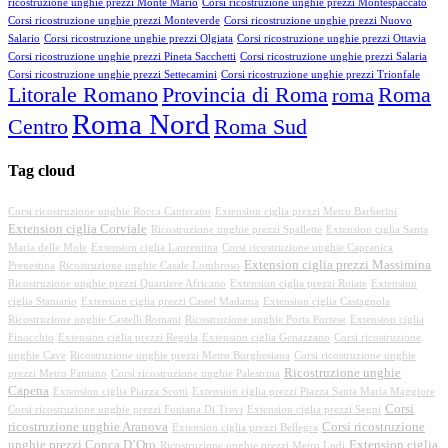
ricostruzione unghie prezzi Monte Mario
Corsi ricostruzione unghie prezzi Montespaccato
Corsi ricostruzione unghie prezzi Monteverde
Corsi ricostruzione unghie prezzi Nuovo
Salario
Corsi ricostruzione unghie prezzi Olgiata
Corsi ricostruzione unghie prezzi Ottavia
Corsi ricostruzione unghie prezzi Pineta Sacchetti
Corsi ricostruzione unghie prezzi Salaria
Corsi ricostruzione unghie prezzi Settecamini
Corsi ricostruzione unghie prezzi Trionfale
Litorale Romano
Provincia di Roma
Roma
roma
Roma Nord
Centro
Roma Sud
Tag cloud
Corsi ricostruzione unghie Rocca Canterano
Extension ciglia prezzi Metro Barberini
Extension ciglia Corviale
Ricostruzione unghie prezzi Spallette
Extension ciglia Santa
Maria delle Mole
Extension ciglia Laurentina
Corsi ricostruzione unghie Capranica
Extension ciglia prezzi Massimina
Prenestina
Ricostruzione unghie Casale Lombroso
Ricostruzione unghie prezzi Quartiere Africano
Extension ciglia prezzi Roiate
Extension
ciglia Statuario
Extension ciglia prezzi Castel Madama
Extension ciglia Castagnola
Ricostruzione unghie Castelli Romani
Ricostruzione unghie Porta Portese
Extension ciglia
Finocchio
Extension ciglia prezzi Regola
Extension ciglia Genazzano
Corsi ricostruzione
unghie Cave
Ricostruzione unghie prezzi Metro Borghesiana
Corsi ricostruzione unghie
Ricostruzione unghie
prezzi Metro Pantano
Corsi ricostruzione unghie Palestrina
Capena
Extension ciglia Piazza Scotti
Extension ciglia prezzi Piazza Santa Maria Maggiore
Corsi
Corsi ricostruzione unghie prezzi Fontana Di Trevi
Extension ciglia prezzi Segni
ricostruzione unghie Aranova
Corsi ricostruzione
Extension ciglia prezzi Bellegra
unghie prezzi Conca D’Oro
Extension ciglia
Ricostruzione unghie prezzi Metro Lodi