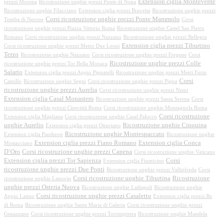
Extension ciglia Monteverde
prezzi Morena
Ricostruzione unghie prezzi Ponte di Nona
Ricostruzione unghie Filacciano
Extension ciglia prezzi Bravetta
Ricostruzione unghie prezzi
Corsi ricostruzione unghie prezzi Ponte Mammolo
Tomba di Nerone
Corsi
ricostruzione unghie prezzi Piazza Vittorio Roma
Ricostruzione unghie Castel San Pietro
Romano
Corsi ricostruzione unghie prezzi Nazzano
Ricostruzione unghie prezzi Bellegra
Extension ciglia prezzi Tiburtino
Corsi ricostruzione unghie prezzi Metro Due Leoni
Terzo
Ricostruzione unghie Nazzano
Corsi ricostruzione unghie prezzi Fregene
Corsi
Ricostruzione unghie prezzi Colle
ricostruzione unghie prezzi Tor Bella Monaca
Salario
Extension ciglia prezzi Appio Pignatelli
Ricostruzione unghie prezzi Metri Furio
Corsi
Camillo
Ricostruzione unghie Segni
Corsi ricostruzione unghie prezzi Pigna
ricostruzione unghie prezzi Aurelia
Corsi ricostruzione unghie prezzi Nemi
Extension ciglia Casal Monastero
Ricostruzione unghie prezzi Santa Serena
Corsi
ricostruzione unghie prezzi Cinecittà Roma
Corsi ricostruzione unghie Montagnola Roma
Corsi ricostruzione
Extension ciglia Magliana
Corsi ricostruzione unghie Casal Palocco
unghie Aurelio
Ricostruzione unghie Cinquina
Extension ciglia prezzi Ottaviano
Ricostruzione unghie Montespaccato
Extension ciglia Pantheon
Ricostruzione unghie
Extension ciglia prezzi Fiano Romano
Extension ciglia Conca
Mostacciano
D’Oro
Corsi ricostruzione unghie prezzi Capena
Corsi ricostruzione unghie Vaticano
Extension ciglia prezzi Tor Sapienza
Corsi
Extension ciglia Fiumicino
ricostruzione unghie prezzi Due Ponti
Ricostruzione unghie prezzi Vallinfreda
Corsi
Corsi ricostruzione unghie Tiburtina
Ricostruzione
ricostruzione unghie Lanuvio
unghie prezzi Osteria Nuova
Ricostruzione unghie Ladispoli
Ricostruzione unghie
Corsi ricostruzione unghie prezzi Casaletto
Appio Latino
Extension ciglia prezzi Re
di Roma
Ricostruzione unghie Santa Maria di Galeria
Corsi ricostruzione unghie prezzi
Genazzano
Corsi ricostruzione unghie prezzi Torrimpietra
Ricostruzione unghie Mandela