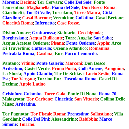
Morena
;
Decima
;
Tor Cervara
;
Colle Del Sole
;
Fonte
Laurentina
;
Maglianella
;
Piana del Sole
;
Don Bosco Roma
;
Giardinetti
;
Tor Di Valle
;
Tuscolano
;
Torre Maura
;
Città
Giardino
;
Casal Boccone
;
Vermicino
;
Collatina
;
Casal Bertone
;
Cinecittà Roma
;
Infernetto
;
Case Rosse
.
Divino Amore
;
Grottarossa
;
Statuario
;
Cecchignola
;
Borghesiana
;
Acqua Bullicante
;
Torre Angela
;
San Saba
;
Acqua Acetosa Ostiense
;
Pisana
;
Fonte Ostiense
;
Appia
;
Arco
Di Travertino
;
Caffarella
;
Oceano Atlantico
;
Romanina
;
Pietralata Roma
;
Casilina
;
Eur
;
Parco Leonardo
.
Pantano
;
Vitinia
;
Ponte Galeria
;
Marconi
;
Don Bosco
;
Ardeatino
;
Castel Verde
;
Prima Porta
;
Colli Aniene
;
Anagnina
;
La Storta
;
Appio Claudio
;
Tor De Schiavi
;
Lucio Sestio
;
Roma
Est
;
Tor Vergata
;
Torrino Eur
;
Tuscolana Roma
;
Castel Di
Decima
;
Appio Latino
.
Cristoforo Colombo
;
Torre Gaia
;
Ponte Di Nona
;
Roma 70
;
Malagrotta
;
Tor Carbone
;
Cinecittà
;
San Vittorio
;
Collina Delle
Muse
;
Ardeatina
.
Tor Pagnotta
;
Tor Fiscale Roma
;
Prenestino
;
Sallustiano
;
Villa
Gordiani
;
Colle Dei Pini
;
Alessandrino
;
Rebibbia
;
Marco
Simone
;
Torrino
.