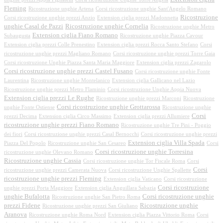
Fleming
Ricostruzione unghie Artena
Corsi ricostruzione unghie Sant'Angelo Romano
Ricostruzione
Corsi ricostruzione unghie prezzi Anzio
Extension ciglia prezzi Madonnetta
unghie Casal de Pazzi
Ricostruzione unghie Cornelia
Ricostruzione unghie Metro
Extension ciglia Fiano Romano
Subaugusta
Ricostruzione unghie Piazza Cavour
Extension ciglia prezzi Colle Prenestino
Extension ciglia prezzi Rocca Santo Stefano
Corsi
ricostruzione unghie prezzi Magliano Romano
Corsi ricostruzione unghie prezzi Torre Gaia
Corsi ricostruzione Unghie Piazza Santa Maria Maggiore
Extension ciglia prezzi Zagarolo
Corsi ricostruzione unghie prezzi Castel Fusano
Corsi ricostruzione unghie Fonte
Laurentina
Ricostruzione unghie Montelanico
Extension ciglia Gallicano nel Lazio
Ricostruzione unghie prezzi Metro Flaminio
Corsi ricostruzione Unghie Appia Nuova
Extension ciglia prezzi Le Rughe
Ricostruzione unghie prezzi Marconi
Ricostruzione
Corsi ricostruzione unghie Grottarossa
unghie Fonte Ostiense
Ricostruzione unghie
Corsi
prezzi Decima
Extension ciglia Circo Massimo
Extension ciglia prezzi Allumiere
ricostruzione unghie prezzi Fiano Romano
Ricostruzione unghie Tre Pini - Poggio
dei fiori
Corsi ricostruzione unghie prezzi Casal Bernocchi
Corsi ricostruzione unghie prezzi
Extension ciglia Villa Spada
Piazza Del Popolo
Ricostruzione unghie San Cesareo
Corsi
Corsi ricostruzione unghie Torresina
ricostruzione unghie Olevano Romano
Ricostruzione unghie Cassia
Corsi ricostruzione unghie Tor Fiscale Roma
Corsi
Corsi
ricostruzione unghie prezzi Camerata Nuova
Corsi ricostruzione Unghie Spallette
ricostruzione unghie prezzi Fleming
Extension ciglia Vaticano
Corsi ricostruzione
Corsi ricostruzione
unghie prezzi Porta Maggiore
Extension ciglia Anguillara Sabazia
unghie Bufalotta
Corsi ricostruzione unghie
Ricostruzione unghie San Pietro Roma
prezzi Fidene
Ricostruzione unghie
Ricostruzione unghie prezzi San Giuliano
Aranova
Ricostruzione unghie Roma Nord
Extension ciglia Piazza Vittorio Roma
Corsi