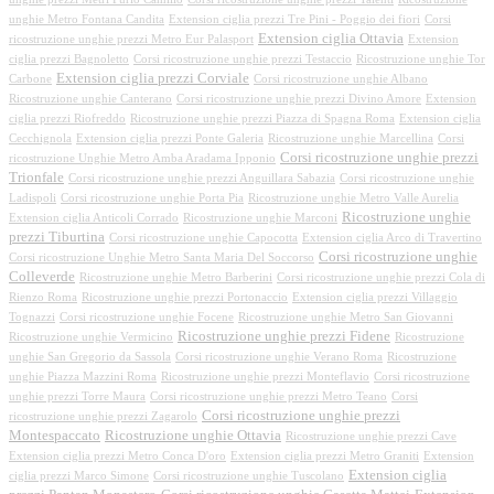
unghie Metro Fontana Candita
Extension ciglia prezzi Tre Pini - Poggio dei fiori
Corsi
Extension ciglia Ottavia
ricostruzione unghie prezzi Metro Eur Palasport
Extension
ciglia prezzi Bagnoletto
Corsi ricostruzione unghie prezzi Testaccio
Ricostruzione unghie Tor
Extension ciglia prezzi Corviale
Carbone
Corsi ricostruzione unghie Albano
Ricostruzione unghie Canterano
Corsi ricostruzione unghie prezzi Divino Amore
Extension
ciglia prezzi Riofreddo
Ricostruzione unghie prezzi Piazza di Spagna Roma
Extension ciglia
Cecchignola
Extension ciglia prezzi Ponte Galeria
Ricostruzione unghie Marcellina
Corsi
Corsi ricostruzione unghie prezzi
ricostruzione Unghie Metro Amba Aradama Ipponio
Trionfale
Corsi ricostruzione unghie prezzi Anguillara Sabazia
Corsi ricostruzione unghie
Ladispoli
Corsi ricostruzione unghie Porta Pia
Ricostruzione unghie Metro Valle Aurelia
Ricostruzione unghie
Extension ciglia Anticoli Corrado
Ricostruzione unghie Marconi
prezzi Tiburtina
Corsi ricostruzione unghie Capocotta
Extension ciglia Arco di Travertino
Corsi ricostruzione unghie
Corsi ricostruzione Unghie Metro Santa Maria Del Soccorso
Colleverde
Ricostruzione unghie Metro Barberini
Corsi ricostruzione unghie prezzi Cola di
Rienzo Roma
Ricostruzione unghie prezzi Portonaccio
Extension ciglia prezzi Villaggio
Tognazzi
Corsi ricostruzione unghie Focene
Ricostruzione unghie Metro San Giovanni
Ricostruzione unghie prezzi Fidene
Ricostruzione unghie Vermicino
Ricostruzione
unghie San Gregorio da Sassola
Corsi ricostruzione unghie Verano Roma
Ricostruzione
unghie Piazza Mazzini Roma
Ricostruzione unghie prezzi Monteflavio
Corsi ricostruzione
unghie prezzi Torre Maura
Corsi ricostruzione unghie prezzi Metro Teano
Corsi
Corsi ricostruzione unghie prezzi
ricostruzione unghie prezzi Zagarolo
Montespaccato
Ricostruzione unghie Ottavia
Ricostruzione unghie prezzi Cave
Extension ciglia prezzi Metro Conca D'oro
Extension ciglia prezzi Metro Graniti
Extension
Extension ciglia
ciglia prezzi Marco Simone
Corsi ricostruzione unghie Tuscolano