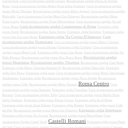
Cecchignola
Corsi ricostruzione unghie Gerano
Ricostruzione unghie Piazza di Spagna
Roma
Corsi ricostruzione Unghie Medro Porta furba Quadraro
Corsi ricostruzione unghie
prezzi Monti Tiburtini
Ricostruzione unghie prezzi Metro Spagna
Corsi ricostruzione unghie
Riofreddo
Corsi ricostruzione Unghie Metro Eur Palasport
Ricostruzione unghie Metro
Ponte Lungo
Ricostruzione unghie Fonte Meravigliosa
Corsi ricostruzione unghie Via del
Corsi ricostruzione unghie Campagnano di Roma
Corso Roma
Extension ciglia
prezzi Arsoli
Ricostruzione unghie Santa Serena
Extension ciglia Esquilino
Extension ciglia
Extension ciglia Via Cortina D'Ampezzo
Corsi
prezzi San Giovanni Roma
ricostruzione unghie Nomentana
Corsi ricostruzione unghie prezzi Metro Colosseo
Corsi ricostruzione unghie prezzi Decima
Extension ciglia Ciciliano
Corsi ricostruzione
unghie prezzi Metro Lodi
Extension ciglia prezzi Case Rosse
Corsi ricostruzione unghie Tor
Ricostruzione unghie
Bella Monaca
Ricostruzione unghie prezzi Don Bosco Roma
prezzi Massimina
Ricostruzione unghie Tiburtina
Ricostruzione unghie Case Rosse
Extension ciglia Metro Tiburtina Stazione Fs
Ricostruzione unghie Ostia Lido
Extension
ciglia Don Bosco
Extension ciglia roma
Corsi ricostruzione unghie prezzi Metro Sant'agnese
Annibaliano
Extension ciglia
Ricostruzione unghie prezzi Torre Angela
Ricostruzione
Roma Centro
unghie prezzi Tolfa
Ricostruzione unghie Metro Termini
Corsi
ricostruzione unghie prezzi Statuario
Extension ciglia Tuscolana
Corsi ricostruzione unghie
Roviano
Corsi ricostruzione unghie Tolfa
Corsi ricostruzione unghie prezzi Medro Porta
furba Quadraro
Extension ciglia prezzi Piazza Cavour
Extension ciglia Re di Roma
Extension ciglia prezzi Santa Paloma
Extension ciglia Pontina
Extension ciglia prezzi Colle
Extension ciglia Settebagni
dei Pini
Ricostruzione unghie prezzi Metro Eur Palasport
Extension ciglia prezzi Tor Lupara
Ricostruzione unghie prezzi Marcigliana
Corsi
Castelli Romani
ricostruzione Unghie Castel Verde
Extension ciglia prezzi Piana
del Sole
Corsi ricostruzione unghie Torrino Eur
Corsi ricostruzione unghie prezzi Colosseo