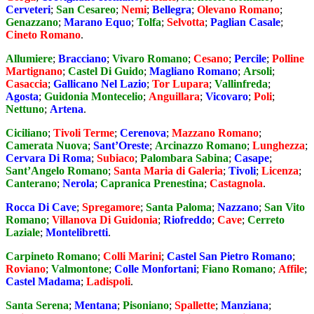
Cerveteri
;
San Cesareo
;
Nemi
;
Bellegra
;
Olevano Romano
;
Genazzano
;
Marano Equo
;
Tolfa
;
Selvotta
;
Paglian Casale
;
Cineto Romano
.
Allumiere
;
Bracciano
;
Vivaro Romano
;
Cesano
;
Percile
;
Polline
Martignano
;
Castel Di Guido
;
Magliano Romano
;
Arsoli
;
Casaccia
;
Gallicano Nel Lazio
;
Tor Lupara
;
Vallinfreda
;
Agosta
;
Guidonia Montecelio
;
Anguillara
;
Vicovaro
;
Poli
;
Nettuno
;
Artena
.
Ciciliano
;
Tivoli Terme
;
Cerenova
;
Mazzano Romano
;
Camerata Nuova
;
Sant’Oreste
;
Arcinazzo Romano
;
Lunghezza
;
Cervara Di Roma
;
Subiaco
;
Palombara Sabina
;
Casape
;
Sant’Angelo Romano
;
Santa Maria di Galeria
;
Tivoli
;
Licenza
;
Canterano
;
Nerola
;
Capranica Prenestina
;
Castagnola
.
Rocca Di Cave
;
Spregamore
;
Santa Paloma
;
Nazzano
;
San Vito
Romano
;
Villanova Di Guidonia
;
Riofreddo
;
Cave
;
Cerreto
Laziale
;
Montelibretti
.
Carpineto Romano
;
Colli Marini
;
Castel San Pietro Romano
;
Roviano
;
Valmontone
;
Colle Monfortani
;
Fiano Romano
;
Affile
;
Castel Madama
;
Ladispoli
.
Santa Serena
;
Mentana
;
Pisoniano
;
Spallette
;
Manziana
;