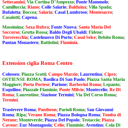
Settecamini
;
Via Cortina D’Ampezzo
;
Ponte Mammolo
;
Camilluccia
;
Riano
;
Colle Salario
;
Balduina
;
Villa Spada
;
Bufalotta
;
Boccea
;
Salaria
;
Casal Lumbroso
;
Montesacro
;
Casalotti
;
Capena
.
Massimina
;
Saxa Rubra
;
Fonte Nuova
;
Santa Maria Del
Soccorso
;
Grotta Rossa
;
Baldo Degli Ubaldi
;
Fidene
;
Torrevecchia
;
Castelnuovo Di Porto
;
Casal Selce
;
Belsito Roma
;
Pantan Monastero
;
Battistini
;
Flaminia
.
Extension ciglia Roma Centro
Colosseo
;
Piazza Scotti
;
Campo Marzio
;
Laurentina
;
Cipro
;
OSTIENSE ROMA
;
Basilica Di San Paolo
;
Piazza Santa Maria
Maggiore
;
Porta Portese
;
Parione
;
Barberini Roma
;
Lepanto
;
Esquilino
;
Piazzale Flaminio
;
Ponte Milvio
;
Montecelio
;
Re Di
Roma
;
Laurentino
;
Stazione Termini
;
Via Del Corso Roma
;
Termini
.
Trastevere Roma
;
Pantheon
;
Parioli Roma
;
San Giovanni
Roma
;
Ripa
;
Verano Roma
;
Piazza Bologna Roma
;
Tomba di
Nerone
;
Monteverde
;
Piazza Del Popolo
;
Testaccio
;
Piazza
Cavour
;
Eur Montagnola
;
Celio
;
Flaminio
;
Aventino
;
Cola Di