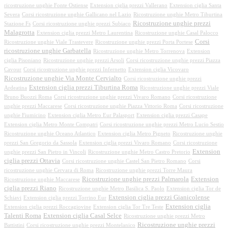
ricostruzione unghie Fonte Ostiense
Extension ciglia prezzi Vallerano
Extension ciglia Santa
Severa
Corsi ricostruzione unghie Gallicano nel Lazio
Ricostruzione unghie Metro Tiburtina
Ricostruzione unghie prezzi
Stazione Fs
Corsi ricostruzione unghie prezzi Subiaco
Malagrotta
Extension ciglia prezzi Metro Laurentina
Ricostruzione unghie Casal Palocco
Corsi
Ricostruzione unghie Viale Trastevere
Ricostruzione unghie prezzi Porta Portese
ricostruzione unghie Garbatella
Ricostruzione unghie Metro Torrenova
Extension
ciglia Pisoniano
Ricostruzione unghie prezzi Arsoli
Corsi ricostruzione unghie prezzi Piazza
Cavour
Corsi ricostruzione unghie prezzi Infernetto
Extension ciglia Vicovaro
Ricostruzione unghie Via Monte Cervialto
Corsi ricostruzione unghie prezzi
Extension ciglia prezzi Tiburtina Roma
Ardeatina
Ricostruzione unghie prezzi Viale
Bruno Buozzi Roma
Corsi ricostruzione unghie prezzi Vivaro Romano
Corsi ricostruzione
unghie prezzi Maccarese
Corsi ricostruzione unghie Piazza Vittorio Roma
Corsi ricostruzione
unghie Fiumicino
Extension ciglia Metro Eur Palasport
Extension ciglia prezzi Casape
Extension ciglia Metro Monte Compatri
Corsi ricostruzione unghie prezzi Metro Lucio Sestio
Ricostruzione unghie Oceano Atlantico
Extension ciglia Metro Pigneto
Ricostruzione unghie
prezzi San Gregorio da Sassola
Extension ciglia prezzi Vivaro Romano
Corsi ricostruzione
Extension
unghie prezzi San Pietro in Vincoli
Ricostruzione unghie Metro Castro Pretorio
ciglia prezzi Ottavia
Corsi ricostruzione unghie Castel San Pietro Romano
Corsi
ricostruzione unghie Cervara di Roma
Ricostruzione unghie prezzi Torre Maura
Ricostruzione unghie prezzi Palmarola
Extension
Ricostruzione unghie Maccarese
ciglia prezzi Riano
Ricostruzione unghie Metro Basilica S. Paolo
Extension ciglia Tor de
Extension ciglia prezzi Gianicolense
Schiavi
Extension ciglia prezzi Torrino Eur
Extension ciglia
Extension ciglia prezzi Roccagiovine
Extension ciglia Tor Tre Teste
Talenti Roma
Extension ciglia Casal Selce
Ricostruzione unghie prezzi Metro
Ricostruzione unghie prezzi
Battistini
Corsi ricostruzione unghie prezzi Montelanico