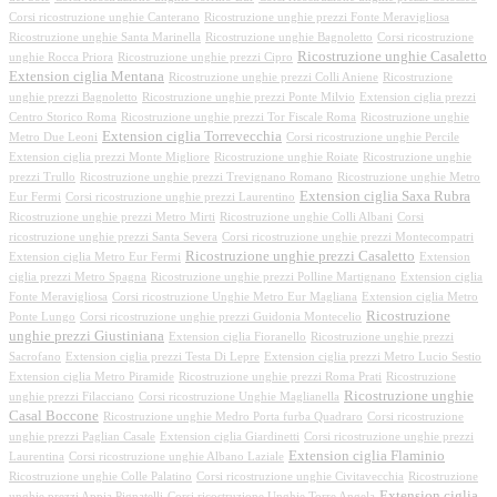
Corsi ricostruzione unghie Canterano
Ricostruzione unghie prezzi Fonte Meravigliosa
Ricostruzione unghie Santa Marinella
Ricostruzione unghie Bagnoletto
Corsi ricostruzione
Ricostruzione unghie Casaletto
unghie Rocca Priora
Ricostruzione unghie prezzi Cipro
Extension ciglia Mentana
Ricostruzione unghie prezzi Colli Aniene
Ricostruzione
unghie prezzi Bagnoletto
Ricostruzione unghie prezzi Ponte Milvio
Extension ciglia prezzi
Centro Storico Roma
Ricostruzione unghie prezzi Tor Fiscale Roma
Ricostruzione unghie
Extension ciglia Torrevecchia
Metro Due Leoni
Corsi ricostruzione unghie Percile
Extension ciglia prezzi Monte Migliore
Ricostruzione unghie Roiate
Ricostruzione unghie
prezzi Trullo
Ricostruzione unghie prezzi Trevignano Romano
Ricostruzione unghie Metro
Extension ciglia Saxa Rubra
Eur Fermi
Corsi ricostruzione unghie prezzi Laurentino
Ricostruzione unghie prezzi Metro Mirti
Ricostruzione unghie Colli Albani
Corsi
ricostruzione unghie prezzi Santa Severa
Corsi ricostruzione unghie prezzi Montecompatri
Ricostruzione unghie prezzi Casaletto
Extension ciglia Metro Eur Fermi
Extension
ciglia prezzi Metro Spagna
Ricostruzione unghie prezzi Polline Martignano
Extension ciglia
Fonte Meravigliosa
Corsi ricostruzione Unghie Metro Eur Magliana
Extension ciglia Metro
Ricostruzione
Ponte Lungo
Corsi ricostruzione unghie prezzi Guidonia Montecelio
unghie prezzi Giustiniana
Extension ciglia Fioranello
Ricostruzione unghie prezzi
Sacrofano
Extension ciglia prezzi Testa Di Lepre
Extension ciglia prezzi Metro Lucio Sestio
Extension ciglia Metro Piramide
Ricostruzione unghie prezzi Roma Prati
Ricostruzione
Ricostruzione unghie
unghie prezzi Filacciano
Corsi ricostruzione Unghie Maglianella
Casal Boccone
Ricostruzione unghie Medro Porta furba Quadraro
Corsi ricostruzione
unghie prezzi Paglian Casale
Extension ciglia Giardinetti
Corsi ricostruzione unghie prezzi
Extension ciglia Flaminio
Laurentina
Corsi ricostruzione unghie Albano Laziale
Ricostruzione unghie Colle Palatino
Corsi ricostruzione unghie Civitavecchia
Ricostruzione
Extension ciglia
unghie prezzi Appia Pignatelli
Corsi ricostruzione Unghie Torre Angela