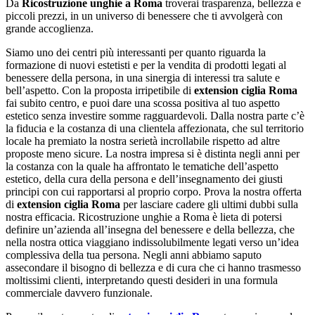
Da
Ricostruzione unghie a Roma
troverai trasparenza, bellezza e
piccoli prezzi, in un universo di benessere che ti avvolgerà con
grande accoglienza.
Siamo uno dei centri più interessanti per quanto riguarda la
formazione di nuovi estetisti e per la vendita di prodotti legati al
benessere della persona, in una sinergia di interessi tra salute e
bell’aspetto. Con la proposta irripetibile di
extension ciglia Roma
fai subito centro, e puoi dare una scossa positiva al tuo aspetto
estetico senza investire somme ragguardevoli. Dalla nostra parte c’è
la fiducia e la costanza di una clientela affezionata, che sul territorio
locale ha premiato la nostra serietà incrollabile rispetto ad altre
proposte meno sicure. La nostra impresa si è distinta negli anni per
la costanza con la quale ha affrontato le tematiche dell’aspetto
estetico, della cura della persona e dell’insegnamento dei giusti
principi con cui rapportarsi al proprio corpo. Prova la nostra offerta
di
extension ciglia Roma
per lasciare cadere gli ultimi dubbi sulla
nostra efficacia. Ricostruzione unghie a Roma è lieta di potersi
definire un’azienda all’insegna del benessere e della bellezza, che
nella nostra ottica viaggiano indissolubilmente legati verso un’idea
complessiva della tua persona. Negli anni abbiamo saputo
assecondare il bisogno di bellezza e di cura che ci hanno trasmesso
moltissimi clienti, interpretando questi desideri in una formula
commerciale davvero funzionale.