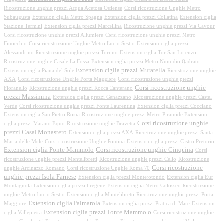
Ricostruzione unghie prezzi Acqua Acetosa Ostiense
Corsi ricostruzione Unghie Metro
Subaugusta
Extension ciglia Metro Spagna
Extension ciglia prezzi Collatina
Extension ciglia
Stazione Termini
Extension ciglia prezzi Marcellina
Ricostruzione unghie prezzi Via Cavour
Corsi ricostruzione unghie prezzi Allumiere
Corsi ricostruzione unghie prezzi Metro
Finocchio
Corsi ricostruzione Unghie Metro Lucio Sestio
Extension ciglia prezzi
Alessandrino
Ricostruzione unghie prezzi Torrino
Extension ciglia Tor San Lorenzo
Ricostruzione unghie Casale La Fossa
Extension ciglia prezzi Metro Numidio Qadrato
Extension ciglia prezzi Muratella
Extension ciglia Piana del Sole
Ricostruzione unghie
AXA
Corsi ricostruzione Unghie Porta Maggiore
Corsi ricostruzione unghie prezzi
Corsi ricostruzione unghie
Fioranello
Ricostruzione unghie prezzi Rocca Canterano
prezzi Massimina
Extension ciglia prezzi Genazzano
Ricostruzione unghie prezzi Castel
Verde
Corsi ricostruzione unghie prezzi Fonte Laurentina
Extension ciglia prezzi Cocciano
Extension ciglia San Pietro Roma
Ricostruzione unghie prezzi Metro Piramide
Extension
Corsi ricostruzione unghie
ciglia prezzi Marano Equo
Ricostruzione unghie Bravetta
prezzi Casal Monastero
Extension ciglia prezzi AXA
Ricostruzione unghie prezzi Santa
Maria delle Mole
Corsi ricostruzione Unghie Pontina
Extension ciglia prezzi Castro Pretorio
Extension ciglia Ponte Mammolo
Corsi ricostruzione unghie Cinquina
Corsi
ricostruzione unghie prezzi Montelibretti
Ricostruzione unghie prezzi Celio
Ricostruzione
Corsi ricostruzione
unghie Arcinazzo Romano
Corsi ricostruzione Unghie Roma 70
unghie prezzi Isola Farnese
Extension ciglia prezzi Monterotondo
Extension ciglia Eur
Montagnola
Extension ciglia prezzi Fregene
Extension ciglia Metro Colosseo
Ricostruzione
unghie Metro Lucio Sestio
Extension ciglia Montelibretti
Ricostruzione unghie prezzi Porta
Extension ciglia Palmarola
Maggiore
Extension ciglia prezzi Pratica di Mare
Extension
Extension ciglia prezzi Ponte Mammolo
ciglia Vallepietra
Corsi ricostruzione unghie