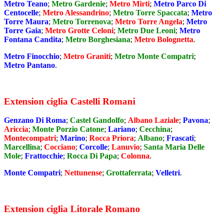
Metro Teano
;
Metro Gardenie
;
Metro Mirti
;
Metro Parco Di
Centocelle
;
Metro Alessandrino
;
Metro Torre Spaccata
;
Metro
Torre Maura
;
Metro Torrenova
;
Metro Torre Angela
;
Metro
Torre Gaia
;
Metro Grotte Celoni
;
Metro Due Leoni
;
Metro
Fontana Candita
;
Metro Borghesiana
;
Metro Bolognetta
.
Metro Finocchio
;
Metro Graniti
;
Metro Monte Compatri
;
Metro Pantano
.
Extension ciglia Castelli Romani
Genzano Di Roma
;
Castel Gandolfo
;
Albano Laziale
;
Pavona
;
Ariccia
;
Monte Porzio Catone
;
Lariano
;
Cecchina
;
Montecompatri
;
Marino
;
Rocca Priora
;
Albano
;
Frascati
;
Marcellina
;
Cocciano
;
Corcolle
;
Lanuvio
;
Santa Maria Delle
Mole
;
Frattocchie
;
Rocca Di Papa
;
Colonna
.
Monte Compatri
;
Nettunense
;
Grottaferrata
;
Velletri
.
Extension ciglia Litorale Romano