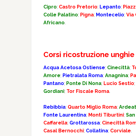
Cipro
;
Castro Pretorio
;
Lepanto
;
Piaz
Colle Palatino
;
Pigna
;
Montecelio
;
Via
Africano
.
Corsi ricostruzione unghi
Acqua Acetosa Ostiense
;
Cinecittà
;
T
Amore
;
Pietralata Roma
;
Anagnina
;
P
Pantano
;
Ponte Di Nona
;
Lucio Sestio
Gordiani
;
Tor Fiscale Roma
.
Rebibbia
;
Quarto Miglio Roma
;
Ardeat
Fonte Laurentina
;
Monti Tiburtini
;
San 
Caffarella
;
Grottarossa
;
Cinecittà Ro
Casal Bernocchi
;
Collatina
;
Corviale
.