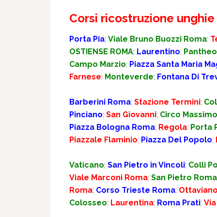
Corsi ricostruzione unghi
Porta Pia
;
Viale Bruno Buozzi Roma
;
T
OSTIENSE ROMA
;
Laurentino
;
Panthe
Campo Marzio
;
Piazza Santa Maria M
Farnese
;
Monteverde
;
Fontana Di Trev
Barberini Roma
;
Stazione Termini
;
Col
Pinciano
;
San Giovanni
;
Circo Massim
Piazza Bologna Roma
;
Regola
;
Porta 
Piazzale Flaminio
;
Piazza Del Popolo
;
Vaticano
;
San Pietro in Vincoli
;
Colli P
Viale Marconi Roma
;
San Pietro Roma
Roma
;
Corso Trieste Roma
;
Ottavian
Colosseo
;
Laurentina
;
Roma Prati
;
Via