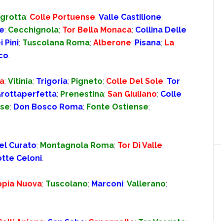
grotta
;
Colle Portuense
;
Valle Castilione
;
e
;
Cecchignola
;
Tor Bella Monaca
;
Collina Delle
i Pini
;
Tuscolana Roma
;
Alberone
;
Pisana
;
La
co
.
la
;
Vitinia
;
Trigoria
;
Pigneto
;
Colle Del Sole
;
Tor
rottaperfetta
;
Prenestina
;
San Giuliano
;
Colle
nse
;
Don Bosco Roma
;
Fonte Ostiense
;
el Curato
;
Montagnola Roma
;
Tor Di Valle
;
tte Celoni
.
ppia Nuova
;
Tuscolano
;
Marconi
;
Vallerano
;