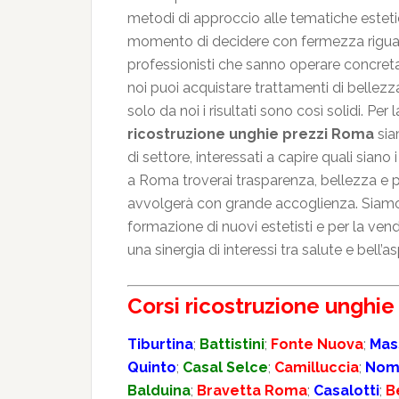
metodi di approccio alle tematiche estetic
momento di decidere con fermezza riguardo
professionisti che sanno operare concre
noi puoi acquistare trattamenti di bellez
solo da noi i risultati sono così solidi. P
ricostruzione unghie prezzi Roma
sia
di settore, interessati a capire quali sian
a Roma troverai trasparenza, bellezza e pi
avvolgerà con grande accoglienza. Siamo u
formazione di nuovi estetisti e per la vend
una sinergia di interessi tra salute e bell’a
Corsi ricostruzione unghi
Tiburtina
;
Battistini
;
Fonte Nuova
;
Mas
Quinto
;
Casal Selce
;
Camilluccia
;
Nom
Balduina
;
Bravetta Roma
;
Casalotti
;
B