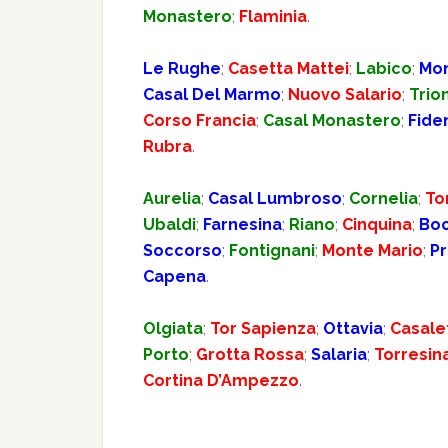
Monastero
;
Flaminia
.
Le Rughe
;
Casetta Mattei
;
Labico
;
Mo
Casal Del Marmo
;
Nuovo Salario
;
Trio
Corso Francia
;
Casal Monastero
;
Fide
Rubra
.
Aurelia
;
Casal Lumbroso
;
Cornelia
;
To
Ubaldi
;
Farnesina
;
Riano
;
Cinquina
;
Bo
Soccorso
;
Fontignani
;
Monte Mario
;
Pr
Capena
.
Olgiata
;
Tor Sapienza
;
Ottavia
;
Casale
Porto
;
Grotta Rossa
;
Salaria
;
Torresin
Cortina D’Ampezzo
.