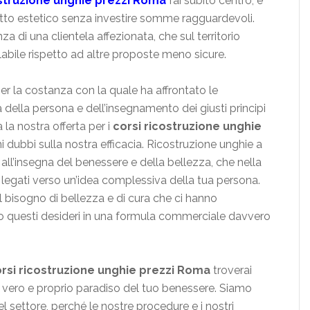
ostruzione unghie prezzi Roma
fai subito centro, e
etto estetico senza investire somme ragguardevoli.
nza di una clientela affezionata, che sul territorio
llabile rispetto ad altre proposte meno sicure.
per la costanza con la quale ha affrontato le
a della persona e dell’insegnamento dei giusti principi
 la nostra offerta per i
corsi ricostruzione unghie
mi dubbi sulla nostra efficacia. Ricostruzione unghie a
 all’insegna del benessere e della bellezza, che nella
 legati verso un’idea complessiva della tua persona.
 bisogno di bellezza e di cura che ci hanno
do questi desideri in una formula commerciale davvero
rsi ricostruzione unghie prezzi Roma
troverai
un vero e proprio paradiso del tuo benessere. Siamo
nel settore, perché le nostre procedure e i nostri