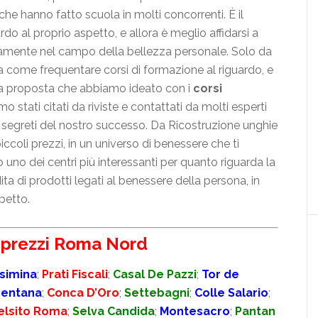
he hanno fatto scuola in molti concorrenti. È il
 al proprio aspetto, e allora è meglio affidarsi a
tamente nel campo della bellezza personale. Solo da
za come frequentare corsi di formazione al riguardo, e
er la proposta che abbiamo ideato con i
corsi
mo stati citati da riviste e contattati da molti esperti
o i segreti del nostro successo. Da Ricostruzione unghie
ccoli prezzi, in un universo di benessere che ti
no dei centri più interessanti per quanto riguarda la
ita di prodotti legati al benessere della persona, in
spetto.
e prezzi Roma Nord
simina
;
Prati Fiscali
;
Casal De Pazzi
;
Tor de
entana
;
Conca D’Oro
;
Settebagni
;
Colle Salario
;
elsito Roma
;
Selva Candida
;
Montesacro
;
Pantan