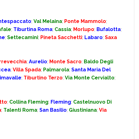
ntespaccato
;
Val Melaina
;
Ponte Mammolo
;
nfale
;
Tiburtina Roma
;
Cassia
;
Morlupo
;
Bufalotta
;
ne
;
Settecamini
;
Pineta Sacchetti
;
Labaro
;
Saxa
rrevecchia
;
Aurelio
;
Monte Sacro
;
Baldo Degli
ccea
;
Villa Spada
;
Palmarola
;
Santa Maria Del
imavalle
;
Tiburtino Terzo
;
Via Monte Cervialto
;
tto
;
Collina Fleming
;
Fleming
;
Castelnuovo Di
a
;
Talenti Roma
;
San Basilio
;
Giustiniana
;
Via