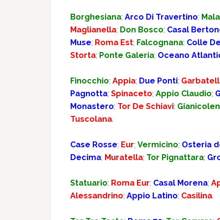
Borghesiana
;
Arco Di Travertino
;
Mala
Maglianella
;
Don Bosco
;
Casal Berton
Muse
;
Roma Est
;
Falcognana
;
Colle De
Storta
;
Ponte Galeria
;
Oceano Atlanti
Finocchio
;
Appia
;
Due Ponti
;
Garbatel
Pagnotta
;
Spinaceto
;
Appio Claudio
;
G
Monastero
;
Tor De Schiavi
;
Gianicole
Tuscolana
.
Case Rosse
;
Eur
;
Vermicino
;
Osteria d
Decima
;
Muratella
;
Tor Pignattara
;
Gro
Statuario
;
Roma Eur
;
Casal Morena
;
A
Alessandrino
;
Appio Latino
;
Casilina
.