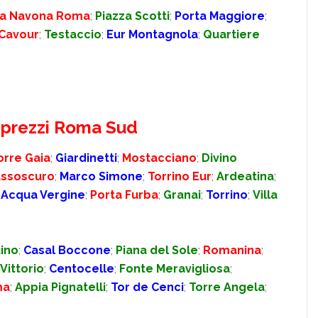
za Navona Roma
;
Piazza Scotti
;
Porta Maggiore
;
 Cavour
;
Testaccio
;
Eur Montagnola
;
Quartiere
e prezzi Roma Sud
orre Gaia
;
Giardinetti
;
Mostacciano
;
Divino
assoscuro
;
Marco Simone
;
Torrino Eur
;
Ardeatina
;
;
Acqua Vergine
;
Porta Furba
;
Granai
;
Torrino
;
Villa
ino
;
Casal Boccone
;
Piana del Sole
;
Romanina
;
Vittorio
;
Centocelle
;
Fonte Meravigliosa
;
ma
;
Appia Pignatelli
;
Tor de Cenci
;
Torre Angela
;