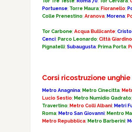
Tor Tre Teste
;
Roma 70
;
Tor Cervara
;
Portuense
;
Torre Maura
;
Fioranello
;
P
Colle Prenestino
;
Aranova
;
Morena
;
P
Tor Carbone
;
Acqua Bullicante
;
Crist
Cenci
;
Parco Leonardo
;
Città Giardino
Pignatelli
;
Subaugusta
;
Prima Porta
;
P
Corsi ricostruzione unghi
Metro Anagnina
;
Metro Cinecitta
;
Met
Lucio Sestio
;
Metro Numidio Qadrato
Travertino
;
Metro Colli Albani
;
Metri F
Roma
;
Metro San Giovanni
;
Mentro Ma
Metro Repubblica
;
Metro Barberini
;
M