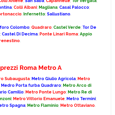
Colli Aniene
;
San Saba
;
Capannelle
;
Tor Vergata
;
ontina
;
Colli Albani
;
Magliana
;
Casal Palocco
;
ortonaccio
;
Infernetto
;
Sallustiano
.
oforo Colombo
;
Quadraro
;
Castel Verde
;
Tor De
;
Castel Di Decima
;
Ponte Linari Roma
;
Appio
renestino
.
e prezzi Roma Metro A
ro Subaugusta
;
Metro Giulio Agricola
;
Metro
;
Medro Porta furba Quadraro
;
Metro Arco di
urio Camillo
;
Metro Ponte Lungo
;
Metro Re di
nzoni
;
Metro Vittorio Emanuele
;
Metro Termini
;
etro Spagna
;
Metro Flaminio
;
Metro Ottaviano
.