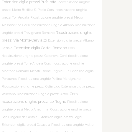
Extension ciglia prezzi Bufalotta
Ricostruzione unghie
prezzi Metro Basilica S. Paolo
Corsi ricostruzione unghie
prezzi Tor Vergata
Ricostruzione unghie prezzi Metro
Alessandrino
Corsi ricostruzione unghie Albano
Ricostruzione
Ricostruzione unghie
unghie prezzi Trevignano Romano
prezzi Via Monte Cervialto
Extension ciglia prezzi Albano
Extension ciglia Castel Romano
Laziale
Corsi
ricostruzione unghie prezzi Cerenova
Corsi ricostruzione
unghie prezzi Torre Angela
Corsi ricostruzione unghie
Montorio Romano
Ricostruzione unghie Eur
Extension ciglia
Portuense
Ricostruzione unghie Polline Martignano
Ricostruzione unghie prezzi Ostia Lido
Extension ciglia prezzi
Corsi
Vallerano
Ricostruzione unghie prezzi Arsoli
ricostruzione unghie prezzi Le Rughe
Ricostruzione
unghie prezzi Metro Anagnina
Ricostruzione unghie prezzi
San Gregorio da Sassola
Extension ciglia prezzi Segni
Extension ciglia prezzi Casaccia
Ricostruzione unghie Metro