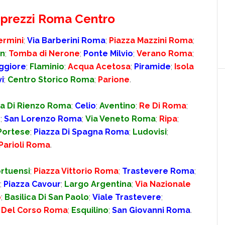
e prezzi Roma Centro
ermini
;
Via Barberini Roma
;
Piazza Mazzini Roma
;
on
;
Tomba di Nerone
;
Ponte Milvio
;
Verano Roma
;
aggiore
;
Flaminio
;
Acqua Acetosa
;
Piramide
;
Isola
i
;
Centro Storico Roma
;
Parione
.
a Di Rienzo Roma
;
Celio
;
Aventino
;
Re Di Roma
;
o
;
San Lorenzo Roma
;
Via Veneto Roma
;
Ripa
;
Portese
;
Piazza Di Spagna Roma
;
Ludovisi
;
Parioli Roma
.
ortuensi
;
Piazza Vittorio Roma
;
Trastevere Roma
;
;
Piazza Cavour
;
Largo Argentina
;
Via Nazionale
o
;
Basilica Di San Paolo
;
Viale Trastevere
;
 Del Corso Roma
;
Esquilino
;
San Giovanni Roma
.