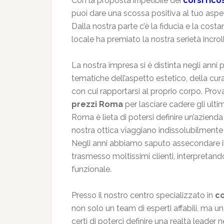
Con la proposta irripetibile dei
corsi ric
puoi dare una scossa positiva al tuo asp
Dalla nostra parte c’è la fiducia e la costa
locale ha premiato la nostra serietà incro
La nostra impresa si è distinta negli anni 
tematiche dell’aspetto estetico, della cur
con cui rapportarsi al proprio corpo. Prova
prezzi Roma
per lasciare cadere gli ulti
Roma è lieta di potersi definire un’azienda
nostra ottica viaggiano indissolubilmente
Negli anni abbiamo saputo assecondare il
trasmesso moltissimi clienti, interpretan
funzionale.
Presso il nostro centro specializzato in
co
non solo un team di esperti affabili, ma 
certi di poterci definire una realtà leader 