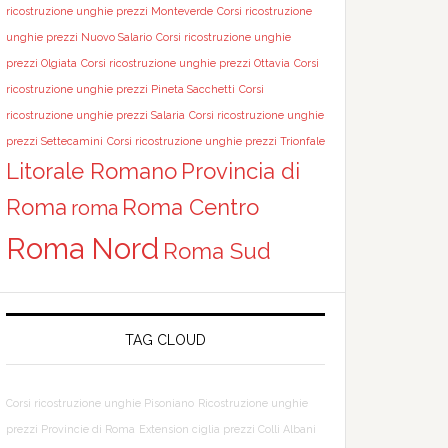
ricostruzione unghie prezzi Monteverde
Corsi ricostruzione
unghie prezzi Nuovo Salario
Corsi ricostruzione unghie
prezzi Olgiata
Corsi ricostruzione unghie prezzi Ottavia
Corsi
ricostruzione unghie prezzi Pineta Sacchetti
Corsi
ricostruzione unghie prezzi Salaria
Corsi ricostruzione unghie
prezzi Settecamini
Corsi ricostruzione unghie prezzi Trionfale
Litorale Romano
Provincia di
Roma
Roma Centro
roma
Roma Nord
Roma Sud
TAG CLOUD
Corsi ricostruzione unghie Pisoniano
Ricostruzione unghie
prezzi Provincie di Roma
Extension ciglia prezzi Colli Albani