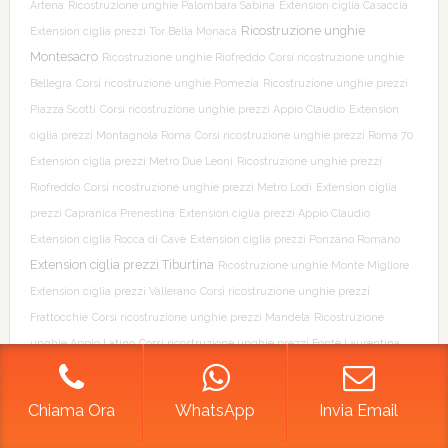
Artena
Ricostruzione unghie Palombara Sabina
Extension ciglia Casaccia
Ricostruzione unghie
Extension ciglia prezzi Tor Bella Monaca
Montesacro
Ricostruzione unghie Riofreddo
Corsi ricostruzione unghie
Bellegra
Corsi ricostruzione unghie Pomezia
Ricostruzione unghie prezzi
Piazza Scotti
Corsi ricostruzione unghie prezzi Appio Claudio
Extension
ciglia prezzi Montagnola Roma
Corsi ricostruzione unghie prezzi Roma 70
Extension ciglia prezzi Metro Due Leoni
Ricostruzione unghie prezzi
Riofreddo
Corsi ricostruzione unghie prezzi Metro Lodi
Extension ciglia
prezzi Capranica Prenestina
Extension ciglia prezzi Appio Claudio
Extension ciglia Rocca di Cave
Extension ciglia prezzi Ponzano Romano
Extension ciglia prezzi Tiburtina
Ricostruzione unghie Monte Migliore
Extension ciglia prezzi Vallerano
Corsi ricostruzione unghie prezzi
Frattocchie
Corsi ricostruzione unghie prezzi Mandela
Ricostruzione
unghie Appio Latino
Corsi ricostruzione unghie prezzi Fonte Laurentina
Extension ciglia Settecamini
Ricostruzione unghie Porta Pia
Extension
ciglia prezzi Sallustiano
Corsi ricostruzione unghie prezzi Cogna
Chiama Ora
WhatsApp
Invia Email
Ricostruzione unghie prezzi Morlupo
Ricostruzione unghie prezzi
Provincie di Roma
Corsi ricostruzione unghie prezzi Stazione Termini