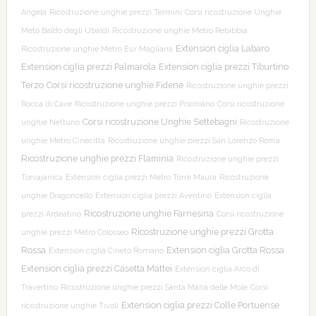
Angela
Ricostruzione unghie prezzi Termini
Corsi ricostruzione Unghie
Meto Baldo degli Ubaldi
Ricostruzione unghie Metro Rebibbia
Extension ciglia Labaro
Ricostruzione unghie Metro Eur Magliana
Extension ciglia prezzi Palmarola
Extension ciglia prezzi Tiburtino
Terzo
Corsi ricostruzione unghie Fidene
Ricostruzione unghie prezzi
Rocca di Cave
Ricostruzione unghie prezzi Pisoniano
Corsi ricostruzione
Corsi ricostruzione Unghie Settebagni
unghie Nettuno
Ricostruzione
unghie Metro Cinecitta
Ricostruzione unghie prezzi San Lorenzo Roma
Ricostruzione unghie prezzi Flaminia
Ricostruzione unghie prezzi
Torvajanica
Extension ciglia prezzi Metro Torre Maura
Ricostruzione
unghie Dragoncello
Extension ciglia prezzi Aventino
Extension ciglia
Ricostruzione unghie Farnesina
prezzi Ardeatino
Corsi ricostruzione
Ricostruzione unghie prezzi Grotta
unghie prezzi Metro Colosseo
Rossa
Extension ciglia Grotta Rossa
Extension ciglia Cineto Romano
Extension ciglia prezzi Casetta Mattei
Extension ciglia Arco di
Travertino
Ricostruzione unghie prezzi Santa Maria delle Mole
Corsi
Extension ciglia prezzi Colle Portuense
ricostruzione unghie Tivoli