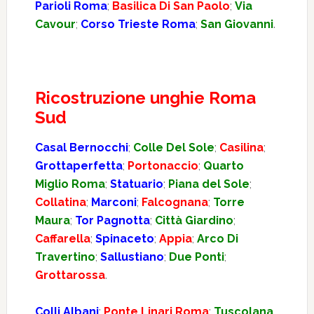
Parioli Roma
;
Basilica Di San Paolo
;
Via
Cavour
;
Corso Trieste Roma
;
San Giovanni
.
Ricostruzione unghie Roma
Sud
Casal Bernocchi
;
Colle Del Sole
;
Casilina
;
Grottaperfetta
;
Portonaccio
;
Quarto
Miglio Roma
;
Statuario
;
Piana del Sole
;
Collatina
;
Marconi
;
Falcognana
;
Torre
Maura
;
Tor Pagnotta
;
Città Giardino
;
Caffarella
;
Spinaceto
;
Appia
;
Arco Di
Travertino
;
Sallustiano
;
Due Ponti
;
Grottarossa
.
Colli Albani
;
Ponte Linari Roma
;
Tuscolana