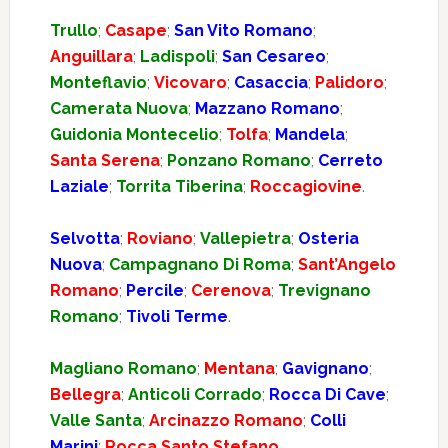
Trullo
;
Casape
;
San Vito Romano
;
Anguillara
;
Ladispoli
;
San Cesareo
;
Monteflavio
;
Vicovaro
;
Casaccia
;
Palidoro
;
Camerata Nuova
;
Mazzano Romano
;
Guidonia Montecelio
;
Tolfa
;
Mandela
;
Santa Serena
;
Ponzano Romano
;
Cerreto
Laziale
;
Torrita Tiberina
;
Roccagiovine
.
Selvotta
;
Roviano
;
Vallepietra
;
Osteria
Nuova
;
Campagnano Di Roma
;
Sant’Angelo
Romano
;
Percile
;
Cerenova
;
Trevignano
Romano
;
Tivoli Terme
.
Magliano Romano
;
Mentana
;
Gavignano
;
Bellegra
;
Anticoli Corrado
;
Rocca Di Cave
;
Valle Santa
;
Arcinazzo Romano
;
Colli
Marini
;
Rocca Santo Stefano
.