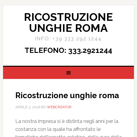
RICOSTRUZIONE
UNGHIE ROMA
INFO: +39 333 292 1244
TELEFONO: 333.2921244
Ricostruzione unghie roma
APRILE 3, 2016
BY
WEBCREATOR
La nostra impresa si è distinta negli anni per la
costanza con la quale ha affrontato le