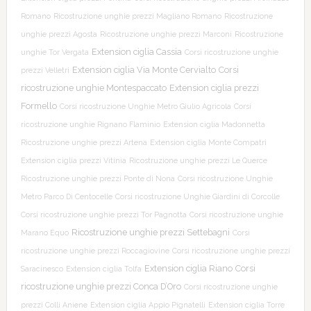
Romano
Ricostruzione unghie prezzi Magliano Romano
Ricostruzione
unghie prezzi Agosta
Ricostruzione unghie prezzi Marconi
Ricostruzione
Extension ciglia Cassia
unghie Tor Vergata
Corsi ricostruzione unghie
Extension ciglia Via Monte Cervialto
Corsi
prezzi Velletri
ricostruzione unghie Montespaccato
Extension ciglia prezzi
Formello
Corsi ricostruzione Unghie Metro Giulio Agricola
Corsi
ricostruzione unghie Rignano Flaminio
Extension ciglia Madonnetta
Ricostruzione unghie prezzi Artena
Extension ciglia Monte Compatri
Extension ciglia prezzi Vitinia
Ricostruzione unghie prezzi Le Querce
Ricostruzione unghie prezzi Ponte di Nona
Corsi ricostruzione Unghie
Metro Parco Di Centocelle
Corsi ricostruzione Unghie Giardini di Corcolle
Corsi ricostruzione unghie prezzi Tor Pagnotta
Corsi ricostruzione unghie
Ricostruzione unghie prezzi Settebagni
Marano Equo
Corsi
ricostruzione unghie prezzi Roccagiovine
Corsi ricostruzione unghie prezzi
Extension ciglia Riano
Corsi
Saracinesco
Extension ciglia Tolfa
ricostruzione unghie prezzi Conca D’Oro
Corsi ricostruzione unghie
prezzi Colli Aniene
Extension ciglia Appio Pignatelli
Extension ciglia Torre