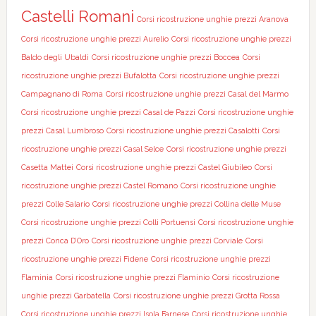
Castelli Romani
Corsi ricostruzione unghie prezzi Aranova
Corsi ricostruzione unghie prezzi Aurelio
Corsi ricostruzione unghie prezzi
Baldo degli Ubaldi
Corsi ricostruzione unghie prezzi Boccea
Corsi
ricostruzione unghie prezzi Bufalotta
Corsi ricostruzione unghie prezzi
Campagnano di Roma
Corsi ricostruzione unghie prezzi Casal del Marmo
Corsi ricostruzione unghie prezzi Casal de Pazzi
Corsi ricostruzione unghie
prezzi Casal Lumbroso
Corsi ricostruzione unghie prezzi Casalotti
Corsi
ricostruzione unghie prezzi Casal Selce
Corsi ricostruzione unghie prezzi
Casetta Mattei
Corsi ricostruzione unghie prezzi Castel Giubileo
Corsi
ricostruzione unghie prezzi Castel Romano
Corsi ricostruzione unghie
prezzi Colle Salario
Corsi ricostruzione unghie prezzi Collina delle Muse
Corsi ricostruzione unghie prezzi Colli Portuensi
Corsi ricostruzione unghie
prezzi Conca D’Oro
Corsi ricostruzione unghie prezzi Corviale
Corsi
ricostruzione unghie prezzi Fidene
Corsi ricostruzione unghie prezzi
Flaminia
Corsi ricostruzione unghie prezzi Flaminio
Corsi ricostruzione
unghie prezzi Garbatella
Corsi ricostruzione unghie prezzi Grotta Rossa
Corsi ricostruzione unghie prezzi Isola Farnese
Corsi ricostruzione unghie