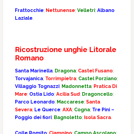
Frattocchie
;
Nettunense
;
Velletri
;
Albano
Laziale
.
Ricostruzione unghie Litorale
Romano
Santa Marinella
;
Dragona
;
Castel Fusano
;
Torvajanica
;
Torrimpietra
;
Castel Porziano
;
Villaggio Tognazzi
;
Madonnetta
;
Pratica Di
Mare
;
Ostia Lido
;
Acilia Sud
;
Dragoncello
;
Parco Leonardo
;
Maccarese
;
Santa
Severa
;
Le Querce
;
AXA
;
Cogna
;
Tre Pini –
Poggio dei fiori
;
Bagnoletto
;
Isola Sacra
.
Colle Romito
;
Ciampino
;
Campo Ascolano
;