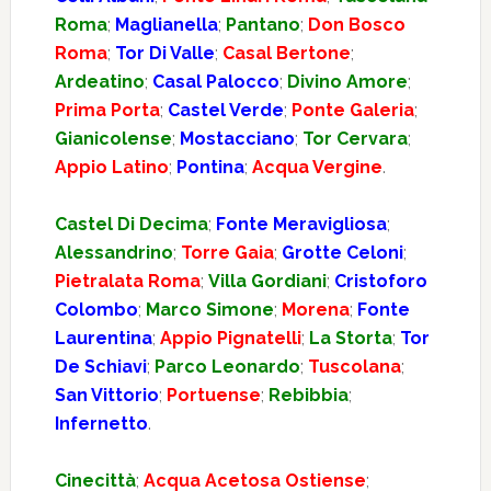
Roma
;
Maglianella
;
Pantano
;
Don Bosco
Roma
;
Tor Di Valle
;
Casal Bertone
;
Ardeatino
;
Casal Palocco
;
Divino Amore
;
Prima Porta
;
Castel Verde
;
Ponte Galeria
;
Gianicolense
;
Mostacciano
;
Tor Cervara
;
Appio Latino
;
Pontina
;
Acqua Vergine
.
Castel Di Decima
;
Fonte Meravigliosa
;
Alessandrino
;
Torre Gaia
;
Grotte Celoni
;
Pietralata Roma
;
Villa Gordiani
;
Cristoforo
Colombo
;
Marco Simone
;
Morena
;
Fonte
Laurentina
;
Appio Pignatelli
;
La Storta
;
Tor
De Schiavi
;
Parco Leonardo
;
Tuscolana
;
San Vittorio
;
Portuense
;
Rebibbia
;
Infernetto
.
Cinecittà
;
Acqua Acetosa Ostiense
;