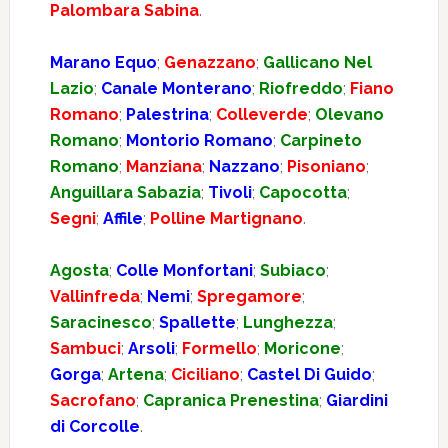
Palombara Sabina
.
Marano Equo
;
Genazzano
;
Gallicano Nel
Lazio
;
Canale Monterano
;
Riofreddo
;
Fiano
Romano
;
Palestrina
;
Colleverde
;
Olevano
Romano
;
Montorio Romano
;
Carpineto
Romano
;
Manziana
;
Nazzano
;
Pisoniano
;
Anguillara Sabazia
;
Tivoli
;
Capocotta
;
Segni
;
Affile
;
Polline Martignano
.
Agosta
;
Colle Monfortani
;
Subiaco
;
Vallinfreda
;
Nemi
;
Spregamore
;
Saracinesco
;
Spallette
;
Lunghezza
;
Sambuci
;
Arsoli
;
Formello
;
Moricone
;
Gorga
;
Artena
;
Ciciliano
;
Castel Di Guido
;
Sacrofano
;
Capranica Prenestina
;
Giardini
di Corcolle
.