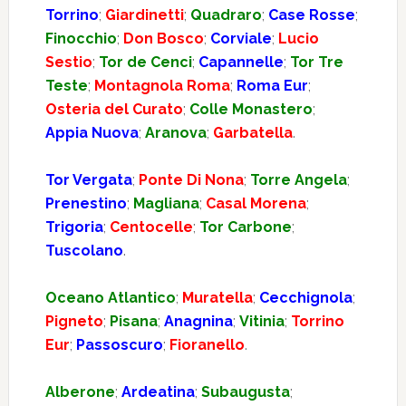
Torrino
;
Giardinetti
;
Quadraro
;
Case Rosse
;
Finocchio
;
Don Bosco
;
Corviale
;
Lucio
Sestio
;
Tor de Cenci
;
Capannelle
;
Tor Tre
Teste
;
Montagnola Roma
;
Roma Eur
;
Osteria del Curato
;
Colle Monastero
;
Appia Nuova
;
Aranova
;
Garbatella
.
Tor Vergata
;
Ponte Di Nona
;
Torre Angela
;
Prenestino
;
Magliana
;
Casal Morena
;
Trigoria
;
Centocelle
;
Tor Carbone
;
Tuscolano
.
Oceano Atlantico
;
Muratella
;
Cecchignola
;
Pigneto
;
Pisana
;
Anagnina
;
Vitinia
;
Torrino
Eur
;
Passoscuro
;
Fioranello
.
Alberone
;
Ardeatina
;
Subaugusta
;