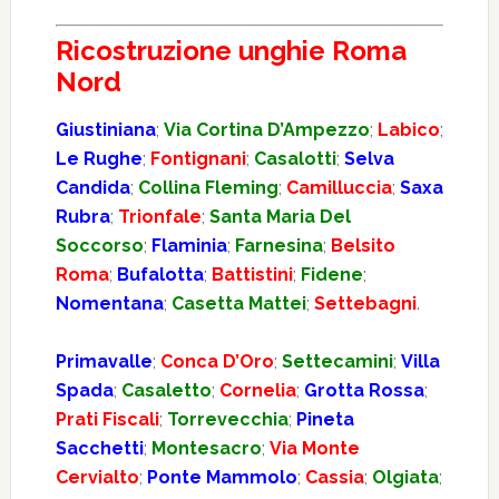
Ricostruzione unghie Roma
Nord
Giustiniana
;
Via Cortina D’Ampezzo
;
Labico
;
Le Rughe
;
Fontignani
;
Casalotti
;
Selva
Candida
;
Collina Fleming
;
Camilluccia
;
Saxa
Rubra
;
Trionfale
;
Santa Maria Del
Soccorso
;
Flaminia
;
Farnesina
;
Belsito
Roma
;
Bufalotta
;
Battistini
;
Fidene
;
Nomentana
;
Casetta Mattei
;
Settebagni
.
Primavalle
;
Conca D’Oro
;
Settecamini
;
Villa
Spada
;
Casaletto
;
Cornelia
;
Grotta Rossa
;
Prati Fiscali
;
Torrevecchia
;
Pineta
Sacchetti
;
Montesacro
;
Via Monte
Cervialto
;
Ponte Mammolo
;
Cassia
;
Olgiata
;